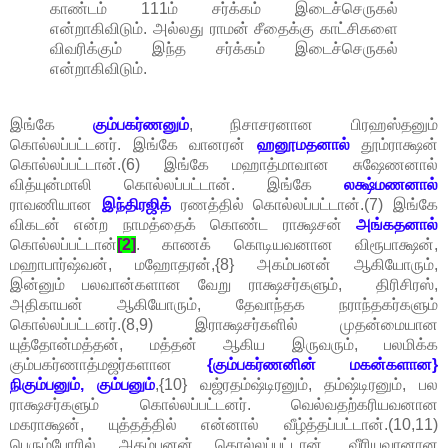
காண்டம் 111ம் சர்க்கம் இடைச்செருகல்
என்றாகிவிடும். அல்லது ராமன் சீதைக்கு காட்சிகளை
விவரிக்கும் இந்த சர்க்கம் இடைச்செருகல்
என்றாகிவிடும்.
இங்கே
கும்பகர்ணனும்
, நிசாசரனான பிரஹஸ்தனும்
கொல்லப்பட்டனர். இங்கே வானரன்
ஹனூமதனால்
தூம்ராக்ஷன்
கொல்லப்பட்டான்.(6) இங்கே மஹாத்மாவான சுஷேணனால்
வித்யுன்மாலி கொல்லப்பட்டான். இங்கே
லக்ஷ்மணனால்
ராவணியான
இந்திரஜித்
ரணத்தில் கொல்லப்பட்டான்.(7) இங்கே
விகடன் என்ற நாமத்தைக் கொண்ட ராக்ஷசன்
அங்கதனால்
கொல்லப்பட்டான்
[2]
. காணக் கொடியவனான விரூபாக்ஷன்,
மஹாபார்ஷ்வன், மஹோதரன்,{8} அகம்பனன் ஆகியோரும்,
இன்னும் பலவான்களான வேறு ராக்ஷசர்களும், திரிசிரஸ்,
அதிகாயன் ஆகியோரும், தேவாந்தக நராந்தகர்களும்
கொல்லப்பட்டனர்.(8,9) இராக்ஷசர்களில் முதன்மையான
யுத்தோன்மத்தன், மத்தன் ஆகிய இருவரும், பலமிக்க
கும்பகர்ணாத்மஜர்களான
{கும்பகர்ணனின் மகன்களான}
நிகும்பனும், கும்பனும்
,{10} வஜ்ரதம்ஷ்டிரனும், தம்ஷ்டிரனும், பல
ராக்ஷசர்களும் கொல்லப்பட்டனர். வெல்வதற்கரியவனான
மகராக்ஷன், யுத்தத்தில் என்னால் வீழ்த்தப்பட்டான்.(10,11)
பெரும்போரில் அகம்பனன் கொல்லப்பட்டான். வீரியவானான