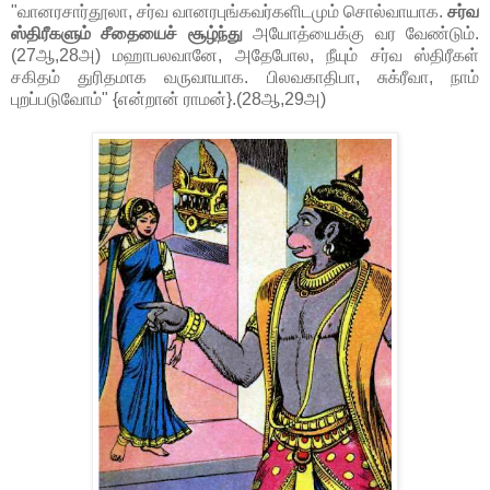
"வானரசார்தூலா, சர்வ வானரபுங்கவர்களிடமும் சொல்வாயாக.
சர்வ
ஸ்திரீகளும் சீதையைச் சூழ்ந்து
அயோத்யைக்கு வர வேண்டும்.
(27ஆ,28அ) மஹாபலவானே, அதேபோல, நீயும் சர்வ ஸ்திரீகள்
சகிதம் துரிதமாக வருவாயாக. பிலவகாதிபா, சுக்ரீவா, நாம்
புறப்படுவோம்" {என்றான் ராமன்}.(28ஆ,29அ)