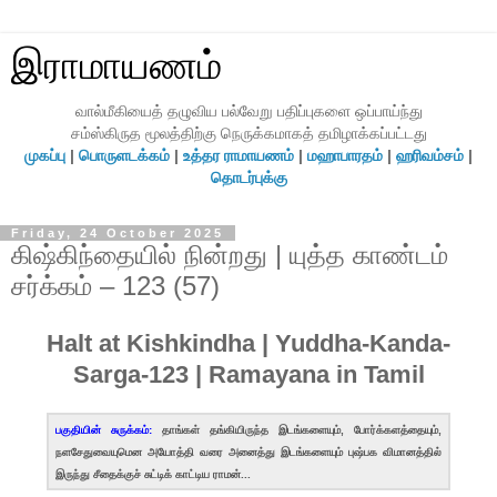
இராமாயணம்
வால்மீகியைத் தழுவிய பல்வேறு பதிப்புகளை ஒப்பாய்ந்து
சம்ஸ்கிருத மூலத்திற்கு நெருக்கமாகத் தமிழாக்கப்பட்டது
முகப்பு
|
பொருளடக்கம்
|
உத்தர ராமாயணம்
|
மஹாபாரதம்
|
ஹரிவம்சம்
|
தொடர்புக்கு
Friday, 24 October 2025
கிஷ்கிந்தையில் நின்றது | யுத்த காண்டம்
சர்க்கம் – 123 (57)
Halt at Kishkindha | Yuddha-Kanda-
Sarga-123 | Ramayana in Tamil
பகுதியின் சுருக்கம்:
தாங்கள் தங்கியிருந்த இடங்களையும், போர்க்களத்தையும்,
நளசேதுவையுமென அயோத்தி வரை அனைத்து இடங்களையும் புஷ்பக விமானத்தில்
இருந்து சீதைக்குச் சுட்டிக் காட்டிய ராமன்...