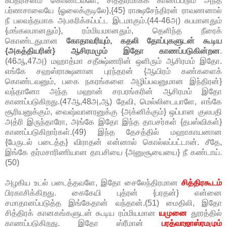
சுபதரிசனம் கொண்டவளே, சித்திரமாகக் காணப்படும் அந்த
பர்ணசாலையே {ஓலைக்குடிலே},{45} ராக்ஷசேந்திரன் ராவணனால்
நீ பலவந்தமாக அபகரிக்கப்பட்ட இடமாகும்.(44-46அ) சுபமானதும்
{மங்கலமானதும்}, ரம்மியமானதும், தெளிந்த நீரைக்
கொண்டதுமான
கோதாவரியும், கதலி தோப்புகளுடன் கூடிய
{அகத்தியரின்} ஆசிரமமும் இதோ காணப்படுகின்றன
.
(46ஆ,47அ) மஹாத்மா சதீக்ஷ்ணரின் ஒளிரும் ஆசிரமம் இதோ.
எங்கே சஹஸ்ராக்ஷனான புரந்தரன் {ஆயிரம் கண்களைக்
கொண்டவனும், பகை நகரங்களை அழிப்பவனுமான இந்திரன்}
வந்தானோ அந்த மஹான் சரபரங்கரின் ஆசிரமம் இதோ
காணப்படுகிறது.(47ஆ,48அ,ஆ) தேவி, மெல்லிடையாளே, எங்கே
சூரியனுக்கும், வைஷ்வானரனுக்கு {அக்னிக்கும்} ஒப்பான குலபதி
அத்ரி இருந்தாரோ, அங்கே இதோ இந்த தாபசர்கள் {தபஸ்விகள்}
காணப்படுகிறார்கள்.(49) இந்த தேசத்தில் மஹாகாயனான
{பேருடல் படைத்த} விராதன் என்னால் கொல்லப்பட்டான். சீதே,
இங்கே தர்மசாரிணியான தாபசியை {அனுசூயையை} நீ கண்டாய்.
(50)
அழகிய உடல் படைத்தவளே, இதோ சைலேந்திரமான
சித்திரகூடம்
பிரகாசிக்கிறது. கைகேயி புத்ரன் {பரதன்} என்னை
சமாதானப்படுத்த இங்கேதான் வந்தான்.(51) மைதிலி, இதோ
சித்திரக் கானகங்களுடன் கூடிய ரம்மியமான
யமுனை
தூரத்தில்
காணப்படுகிறது. இதோ ஸ்ரீமான்
பரத்வாஜாஸ்ரமமும்