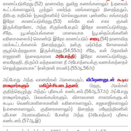
காணப்படுகிறது.(52) நானாவித துவிஜ கணங்களாலும் {பறவைக்
கூட்டங்களாலும்}, முற்றும் மலர்ந்த மரங்களாலும் நிறைந்ததும்,
திரிபத கதியில் {மூவழிகளில்} செல்வதுமான புண்ணிய கங்காநதி
இதோ காணப்படுகிறது.(53) எங்கே என் சகா குகன்
இருக்கிறானோ, அந்த சிருங்கபேரபுரம் இதோ காணப்படுகிறது.
சீதே, யூபஸ்தம்பங்களை மாலையாக {யூபஸ்தம்பங்களின்
வரிசைகளைக்} கொண்டு இதோ காணப்படும்
ஸரயு
,{54} நானாவித
மரக்கூட்டங்களால் நிறைந்ததும், நன்கு புஷ்பித்த சோலைகள்
சூழப்பெற்றதுமாக இருக்கிறது.(54,55அ) சீதே, என் பிதாவின்
ராஜதானி {தலைநகரான
அயோத்தி
} இதோ காணப்படுகிறது.
வைதேஹி, திரும்பி வந்தவளான நீ அயோத்யைக்கு வணக்கத்தைச்
செலுத்துவாயாக" {என்றான் ராமன்}.(55ஆ,56அ)
அப்போது அந்த வானரர்கள் அனைவரும்,
விபீஷணனுடன்
கூடிய
ராக்ஷசர்களும் மகிழ்ச்சியடைந்தனர்
. பிறகு, அவர்கள்
குதித்தெழுந்து அந்தப் புரீயைக் கண்டனர்.(56ஆ,57அ) அப்போது
ராக்ஷசர்களும், பிலவங்கமர்களும், விசாலமான சாளரங்களுடன்
கூடிய வெண்மாளிகைகளின் வரிசைகளாலும், கஜவாஜிகளாலும்
{யானைகளாலும், குதிரைகளாலும்} நிறைந்த மஹேந்திரனின்
புரீயான அமராவதியைப் போன்ற அந்த {அயோத்யா} புரீயை
கண்டனர்.(57ஆ,இ)