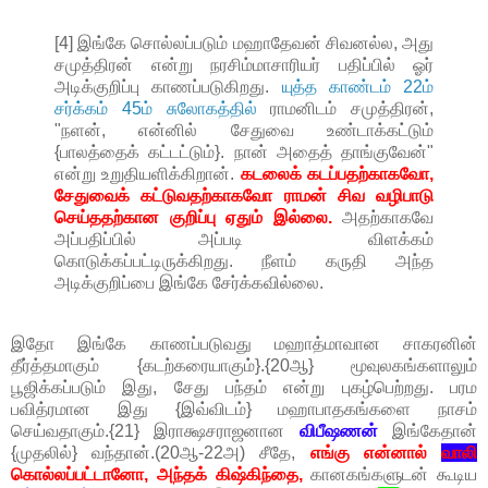
[4] இங்கே சொல்லப்படும் மஹாதேவன் சிவனல்ல, அது
சமுத்திரன் என்று நரசிம்மாசாரியர் பதிப்பில் ஓர்
அடிக்குறிப்பு காணப்படுகிறது.
யுத்த காண்டம் 22ம்
சர்க்கம் 45ம் சுலோகத்தில்
ராமனிடம் சமுத்திரன்,
"நளன், என்னில் சேதுவை உண்டாக்கட்டும்
{பாலத்தைக் கட்டட்டும்}. நான் அதைத் தாங்குவேன்"
என்று உறுதியளிக்கிறான்.
கடலைக் கடப்பதற்காகவோ,
சேதுவைக் கட்டுவதற்காகவோ ராமன் சிவ வழிபாடு
செய்ததற்கான குறிப்பு ஏதும் இல்லை.
அதற்காகவே
அப்பதிப்பில் அப்படி விளக்கம்
கொடுக்கப்பட்டிருக்கிறது. நீளம் கருதி அந்த
அடிக்குறிப்பை இங்கே சேர்க்கவில்லை.
இதோ இங்கே காணப்படுவது மஹாத்மாவான சாகரனின்
தீர்த்தமாகும் {கடற்கரையாகும்}.{20ஆ} மூவுலகங்களாலும்
பூஜிக்கப்படும் இது, சேது பந்தம் என்று புகழ்பெற்றது. பரம
பவித்ரமான இது {இவ்விடம்} மஹாபாதகங்களை நாசம்
செய்வதாகும்.{21} இராக்ஷசராஜனான
விபீஷணன்
இங்கேதான்
{முதலில்} வந்தான்.(20ஆ-22அ) சீதே,
எங்கு என்னால்
வாலி
கொல்லப்பட்டானோ, அந்தக் கிஷ்கிந்தை,
கானகங்களுடன் கூடிய