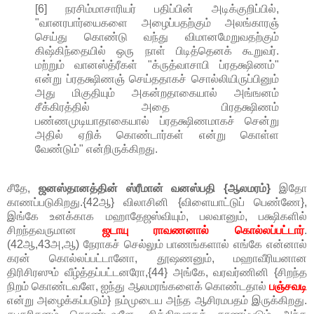
[6] நரசிம்மாசாரியர் பதிப்பின் அடிக்குறிப்பில்,
"வானரபார்யைகளை அழைப்பதற்கும் அலங்காரஞ்
செய்து கொண்டு வந்து விமானமேறுவதற்கும்
கிஷ்கிந்தையில் ஒரு நாள் பிடித்தெனக் கூறுவர்.
மற்றும் வானஸ்த்ரீகள் "க்ருத்வாசாபி ப்ரதக்ஷிணம்"
என்று ப்ரதக்ஷிணஞ் செய்ததாகச் சொல்லியிருப்பினும்
அது மிகுதியும் அகன்றதாகையால் அங்ஙனம்
சீக்கிரத்தில் அதை பிரதக்ஷிணம்
பண்ணமுடியாதாகையால் ப்ரதக்ஷிணமாகச் சென்று
அதில் ஏறிக் கொண்டார்கள் என்று கொள்ள
வேண்டும்" என்றிருக்கிறது.
சீதே,
ஜனஸ்தானத்தின் ஸ்ரீமான் வனஸ்பதி {ஆலமரம்}
இதோ
காணப்படுகிறது.{42ஆ} விலாசினி {விளையாட்டுப் பெண்ணே},
இங்கே உனக்காக மஹாதேஜஸ்வியும், பலவானும், பக்ஷிகளில்
சிறந்தவருமான
ஜடாயு ராவணனால் கொல்லப்பட்டார்
.
(42ஆ,43அ,ஆ) நேராகச் செல்லும் பாணங்களால் எங்கே என்னால்
கரன் கொல்லப்பட்டானோ, தூஷணனும், மஹாவீரியனான
திரிசிரஸும் வீழ்த்தப்பட்டனரோ,{44} அங்கே, வரவர்ணினி {சிறந்த
நிறம் கொண்டவளே, ஐந்து ஆலமரங்களைக் கொண்டதால்
பஞ்சவடி
என்று அழைக்கப்படும்} நம்முடைய அந்த ஆசிரமபதம் இருக்கிறது.