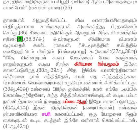
தசரதரின் ஸ்திரீகளுடைய விபூதி {மகிமை} ஆகிய அனைத்தையும்
காண்போம்" {என்றாள் தாரை}.(35)
தாரையால் அனுமதிக்கப்பட்ட சர்வ வானரயோசிதைகளும்
விதிப்பூர்வமான சடங்குகளுடன் அலங்கரித்து, பிரதக்ஷிணம்
செய்து,{36} சீதையை தரிசிக்கும் ஆவலுடன் அந்த விமானத்தில்
ஏறினர்
[6]
.(36,37அ) அவர்களுடன் சீக்கிரமாக விமானம்
எழுவதைக் கண்ட ராகவன், ரிச்யமூகத்தின் சமீபத்தில்
வைதேஹியிடம் மீண்டும் {பின்வருமாறு} கூறினான்:(37ஆ,38அ)
"சீதே, மின்னலுடன் கூடிய மேகத்தைப் போல காஞ்சனத்
தாதுக்களுடன் கூடிய சிறந்த
கிரியான ரிச்யமூகம்
இதோ
காணப்படுகிறது.(38ஆ,39அ) சீதே, இங்கே வானரேந்திரனான
சுக்ரீவனை நான் சந்தித்தேன், வாலி வத அர்த்தத்திற்கான
{வாலியைக் கொல்வதற்கான} உறுதியும் என்னால் அளிக்கப்பட்டது.
(39ஆ,40அ) உன்னைப் பிரிந்த துக்கத்தில் நான் எங்கே புலம்பிக்
கொண்டிருந்தேனோ, அந்த சித்திரக்கானகங்களுடன் கூடிய பம்பா
நளினி {தாமரைகள் நிறைந்த
பம்பை ஆறு
} இதோ காணப்படுகிறது.
(40ஆ,41அ) இதன் தீரத்தில்தான் {கரையில்தான்} என்னால்
தர்மசாரிணியான
சபரி
காணப்பட்டாள். ஒரு யோஜனை நீளும்
கைகளுடன் கூடிய கபந்தன் இங்கே என்னால் கொல்லப்பட்டான்.
(41ஆ,42அ)