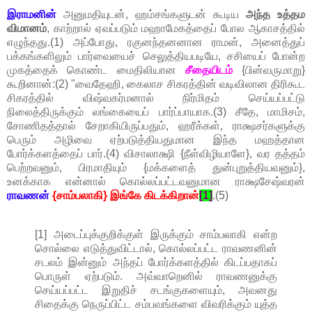
இராமனின்
அனுமதியுடன், ஹம்சங்களுடன் கூடிய
அந்த உத்தம
விமானம்
, காற்றால் ஏவப்படும் மஹாமேகத்தைப் போல ஆகாசத்தில்
எழுந்தது.(1) அப்போது, ரகுனந்தனனான ராமன், அனைத்துப்
பக்கங்களிலும் பார்வையைச் செலுத்தியபடியே, சசியைப் போன்ற
முகத்தைக் கொண்ட மைதிலியான
சீதையிடம்
{பின்வருமாறு}
கூறினான்:(2) "வைதேஹி, கைலாச சிகரத்தின் வடிவிலான திரிகூட
சிகரத்தில் விஷ்வகர்மனால் நிர்மிதம் செய்யப்பட்டு
நிலைத்திருக்கும் லங்கையைப் பார்ப்பாயாக.(3) சீதே, மாமிசம்,
சோணிதத்தால் சேறாகியிருப்பதும், ஹரீக்கள், ராக்ஷசர்களுக்கு
பெரும் அழிவை ஏற்படுத்தியதுமான இந்த மஹத்தான
போர்க்களத்தைப் பார்.(4) விசாலாக்ஷி {நீள்விழியாளே}, வர தத்தம்
பெற்றவனும், பிரமாதியும் {மக்களைத் துன்புறுத்தியவனும்},
உனக்காக என்னால் கொல்லப்பட்டவனுமான ராக்ஷசேஷ்வரன்
ராவணன்
{சாம்பலாகி} இங்கே கிடக்கிறான்
[1]
.(5)
[1] அடைப்புக்குறிக்குள் இருக்கும் சாம்பலாகி என்ற
சொல்லை எடுத்துவிட்டால், கொல்லப்பட்ட ராவணனின்
சடலம் இன்னும் அந்தப் போர்க்களத்தில் கிடப்பதாகப்
பொருள் ஏற்படும். அவ்வாறெனில் ராவணனுக்கு
செய்யப்பட்ட இறுதிச் சடங்குகளையும், அவனது
சிதைக்கு நெருப்பிட்ட சம்பவங்களை விவரிக்கும் யுத்த