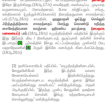
இதோ இருக்கிறது.(16ஆ,17அ) வைதேஹி, கலங்கடிப்பட முடியாத
வருணாலயமும், அளவற்றதைப் போல கர்ஜிப்பதும், சங்கு,
சுக்திகளால் {முத்துச்சிப்பிகளால்} நிறைந்ததுமான சாகரத்தைப்
பார்.(17ஆ,18அ) மைதிலி,
ஹனுமதன் ஓய்ந்து செல்லும்
அர்த்தத்திற்காக சாகரத்தைப் பிளந்து கொண்டு உதித்த
சைலேந்திரமான காஞ்சன ஹிரண்ய நாபத்தை
{மைநாக
மலையைப்}
பார்.
(18ஆ,19அ) சமுத்திரத்தின் மத்தியில் இருக்கும்
இது {இந்தத் தீவு / நிலக்குடைவு}, துருப்புகள் தங்கிச் சென்ற
இடமாகும்
[3]
. பூர்வத்தில் {சேது கட்டப்படுவதற்கு முன்னர்} பிரபு
மஹாதேவனின்
[4]
அருள் இங்கே எனக்குக் கிடைக்கப்பெற்றது.
(19ஆ,20அ)
[3] நரசிம்மாசாரியர் பதிப்பில், "ஸமுத்ரத்தினிடையில்,
ஸேதுவின்மேல் இந்த இடத்தில் வானர
ஸேனையெல்லாம் இறங்கியிருந்தது.
பெருந்தன்மையுடைய ஸமுத்ரத்தின் துறை இதோ
புலப்படுகின்றது காண்பாய்" என்றிருக்கிறது. அதன்
அடிக்குறிப்பில், "இதற்கு முன்பு ஸேதுவின் தக்ஷிண
கோடியைச் சொல்லி இங்கு உத்தரகோடியைச்
சொல்லுகிறது" என்றிருக்கிறது.