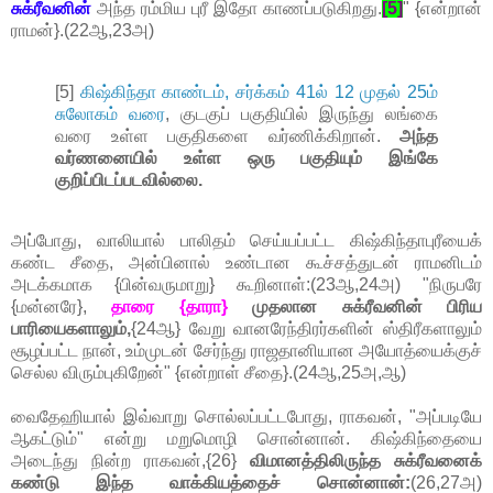
சுக்ரீவனின்
அந்த ரம்மிய புரீ இதோ காணப்படுகிறது.
[5]
" {என்றான்
ராமன்}.(22ஆ,23அ)
[5]
கிஷ்கிந்தா காண்டம், சர்க்கம் 41ல் 12 முதல் 25ம்
சுலோகம் வரை
, குடகுப் பகுதியில் இருந்து லங்கை
வரை உள்ள பகுதிகளை வர்ணிக்கிறான்.
அந்த
வர்ணனையில் உள்ள ஒரு பகுதியும் இங்கே
குறிப்பிடப்படவில்லை.
அப்போது, வாலியால் பாலிதம் செய்யப்பட்ட கிஷ்கிந்தாபுரீயைக்
கண்ட சீதை, அன்பினால் உண்டான கூச்சத்துடன் ராமனிடம்
அடக்கமாக {பின்வருமாறு} கூறினாள்:(23ஆ,24அ) "நிருபரே
{மன்னரே},
தாரை {தாரா}
முதலான சுக்ரீவனின் பிரிய
பாரியைகளாலும்,
{24ஆ} வேறு வானரேந்திரர்களின் ஸ்திரீகளாலும்
சூழப்பட்ட நான், உம்முடன் சேர்ந்து ராஜதானியான அயோத்யைக்குச்
செல்ல விரும்புகிறேன்" {என்றாள் சீதை}.(24ஆ,25அ,ஆ)
வைதேஹியால் இவ்வாறு சொல்லப்பட்டபோது, ராகவன், "அப்படியே
ஆகட்டும்" என்று மறுமொழி சொன்னான். கிஷ்கிந்தையை
அடைந்து நின்ற ராகவன்,{26}
விமானத்திலிருந்த சுக்ரீவனைக்
கண்டு இந்த வாக்கியத்தைச் சொன்னான்:
(26,27அ)