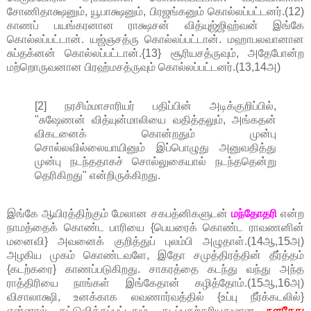
சோணிதாக்ஷனும், யூபாக்ஷனும், பிரஜங்கனும் கொல்லப்பட்டனர்.(12)
காணப் பயங்கரனான ராக்ஷசன் வித்யுஜ்ஜிஹ்வன் இங்கே
கொல்லப்பட்டான். யஜ்ஞசத்ரு கொல்லப்பட்டான். மஹாபலவானான
சுப்தக்னன் கொல்லப்பட்டான்.{13} சூரியசத்ருவும், அதேபோன்ற
மற்றொருவனான பிரஹ்மசத்ருவும் கொல்லப்பட்டனர்.(13,14அ)
[2] நரசிம்மாசாரியர் பதிப்பின் அடிக்குறிப்பில்,
"சுஷேணன் வித்யுன்மாலியை வதித்தலும், அங்கதன்
விகடனைக் கொன்றதும் முன்பு
சொல்லவில்லையாயினும் இப்பொழுது அனுவதித்து
முன்பு நடந்ததாகச் சொல்லுகையால் நடந்ததென்று
தெரிகிறது" என்றிருக்கிறது.
இங்கே ஆயிரத்திற்கும் மேலான சகபத்னிகளுடன்
மந்தோதரி
என்ற
நாமத்தைக் கொண்ட பாரியை {பெயரைக் கொண்ட ராவணனின்
மனைவி} அவனைக் குறித்துப் புலம்பி அழுதாள்.(14ஆ,15அ)
அழகிய முகம் கொண்டவளே, இதோ சமுத்திரத்தின் தீர்த்தம்
{கடற்கரை} காணப்படுகிறது. சாகரத்தை கடந்து வந்து அந்த
ராத்திரியை நாங்கள் இங்கேதான் கழித்தோம்.(15ஆ,16அ)
விசாலாக்ஷி, உனக்காக லவணார்வத்தில் {உப்பு நீர்க்கடலில்}
என்னால் கட்டுவிக்கப்பட்டதும், கடப்பதற்கரியதுமான
நளசேது