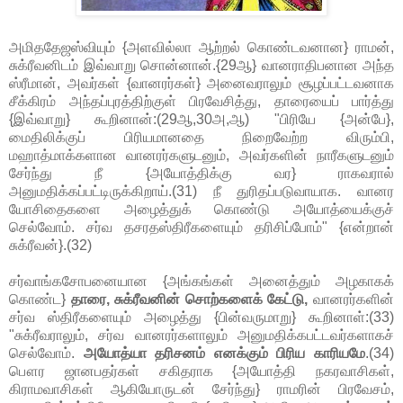
அமிததேஜஸ்வியும் {அளவில்லா ஆற்றல் கொண்டவனான} ராமன்,
சுக்ரீவனிடம் இவ்வாறு சொன்னான்.{29ஆ} வானராதிபனான அந்த
ஸ்ரீமான், அவர்கள் {வானரர்கள்} அனைவராலும் சூழப்பட்டவனாக
சீக்கிரம் அந்தப்புரத்திற்குள் பிரவேசித்து, தாரையைப் பார்த்து
{இவ்வாறு} கூறினான்:(29ஆ,30அ,ஆ) "பிரியே {அன்பே},
மைதிலிக்குப் பிரியமானதை நிறைவேற்ற விரும்பி,
மஹாத்மாக்களான வானரர்களுடனும், அவர்களின் நாரீகளுடனும்
சேர்ந்து நீ {அயோத்திக்கு வர} ராகவரால்
அனுமதிக்கப்பட்டிருக்கிறாய்.(31) நீ துரிதப்படுவாயாக. வானர
யோசிதைகளை அழைத்துக் கொண்டு அயோத்யைக்குச்
செல்வோம். சர்வ தசரதஸ்திரீகளையும் தரிசிப்போம்" {என்றான்
சுக்ரீவன்}.(32)
சர்வாங்கசோபனையான {அங்கங்கள் அனைத்தும் அழகாகக்
கொண்ட}
தாரை, சுக்ரீவனின் சொற்களைக் கேட்டு,
வானரர்களின்
சர்வ ஸ்திரீகளையும் அழைத்து {பின்வருமாறு} கூறினாள்:(33)
"சுக்ரீவராலும், சர்வ வானரர்களாலும் அனுமதிக்கபட்டவர்களாகச்
செல்வோம்.
அயோத்யா தரிசனம் எனக்கும் பிரிய காரியமே
.(34)
பௌர ஜானபதர்கள் சகிதராக {அயோத்தி நகரவாசிகள்,
கிராமவாசிகள் ஆகியோருடன் சேர்ந்து} ராமரின் பிரவேசம்,