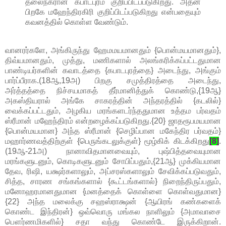
தலைநகரான கபாடபுரம் குறிப்பிடப்படுகிறது. அதன்
பிறகே மஹேந்திரகிரி குறிப்பிடப்படுகிறது என்பதையும்
கவனத்தில் கொள்ள வேண்டும்.
வானரர்களே, அங்கிருந்து ஹேமமயமானதும் {பொன்மயமானதும்},
திவ்யமானதும், முத்து, மணிகளால் அலங்கரிக்கப்பட்டதுமான
பாண்டியர்களின் கவாடத்தை {கபாடபுரத்தை} அடைந்து, அங்கும்
பார்ப்பீராக.(18ஆ,19அ) பிறகு சமுத்திரத்தை அடைந்து,
அர்த்தத்தை நிச்சயமாகத் தீர்மானித்துக் கொண்டு,{19ஆ}
அகஸ்தியரால் அங்கே சாகரத்தின் அந்தரத்தில் {கடலில்}
வைக்கப்பட்டதும், அழகிய மரங்களடர்ந்ததுமான உத்தம பர்வதம்
ஸ்ரீமான் மஹேந்திரம் என்றழைக்கப்படுகிறது.{20} ஜாதரூபமயமான
{பொன்மயமான} அந்த ஸ்ரீமான் {செழிப்பான மகேந்திர பர்வதம்}
மஹார்ணவத்திற்குள் {பெருங்கடலுக்குள்} மூழ்கிக் கிடக்கிறது
[8]
.
(19ஆ-21அ) நானாவிதமானவையும், புஷ்பித்தவையுமான
மரங்களுடனும், கொடிகளுடனும் சோபிப்பதும்,{21ஆ} முக்கியமான
தேவ, ரிஷி, யக்ஷர்களாலும், அப்சரஸ்களாலும் சேவிக்கப்படுவதும்,
சித்த, சாரண சங்கங்களால் {கூட்டங்களால்} நிறைந்திருப்பதும்,
மனோஹரமானதுமான {மனத்தைக் கொள்ளை கொள்வதுமான}
{22} அந்த மலைக்கு சஹஸ்ராக்ஷன் {ஆயிரங் கண்களைக்
கொண்ட இந்திரன்} ஒவ்வொரு மங்கல நாளிலும் {அமாவாசை
பௌர்ணமிகளில்} சதா வந்து கொண்டே இருக்கிறான்.