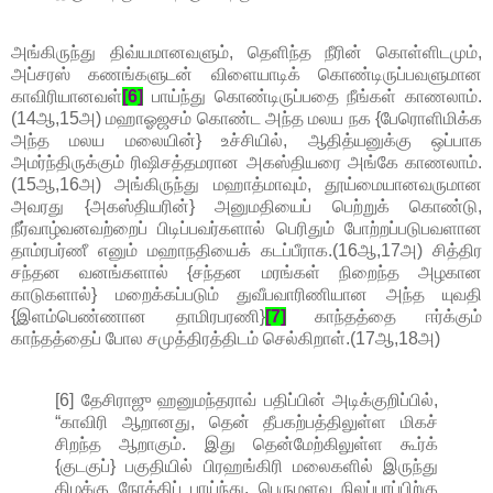
அங்கிருந்து திவ்யமானவளும், தெளிந்த நீரின் கொள்ளிடமும்,
அப்சரஸ் கணங்களுடன் விளையாடிக் கொண்டிருப்பவளுமான
காவிரியானவள்
[6]
பாய்ந்து கொண்டிருப்பதை நீங்கள் காணலாம்.
(14ஆ,15அ) மஹாஓஜசம் கொண்ட அந்த மலய நக {பேரொளிமிக்க
அந்த மலய மலையின்} உச்சியில், ஆதித்யனுக்கு ஒப்பாக
அமர்ந்திருக்கும் ரிஷிசத்தமரான அகஸ்தியரை அங்கே காணலாம்.
(15ஆ,16அ) அங்கிருந்து மஹாத்மாவும், தூய்மையானவருமான
அவரது {அகஸ்தியரின்} அனுமதியைப் பெற்றுக் கொண்டு,
நீர்வாழ்வனவற்றைப் பிடிப்பவர்களால் பெரிதும் போற்றப்படுபவளான
தாம்ரபர்ணீ எனும் மஹாநதியைக் கடப்பீராக.(16ஆ,17அ) சித்திர
சந்தன வனங்களால் {சந்தன மரங்கள் நிறைந்த அழகான
காடுகளால்} மறைக்கப்படும் துவீபவாரிணியான அந்த யுவதி
{இளம்பெண்ணான தாமிரபரணி}
[7]
காந்தத்தை ஈர்க்கும்
காந்தத்தைப் போல சமுத்திரத்திடம் செல்கிறாள்.(17ஆ,18அ)
[6] தேசிராஜு ஹனுமந்தராவ் பதிப்பின் அடிக்குறிப்பில்,
“காவிரி ஆறானது, தென் தீபகற்பத்திலுள்ள மிகச்
சிறந்த ஆறாகும். இது தென்மேற்கிலுள்ள கூர்க்
{குடகுப்} பகுதியில் பிரஹங்கிரி மலைகளில் இருந்து
கிழக்கு நோக்கிப் பாய்ந்து, பெருமளவு நிலப்பரப்பிற்கு