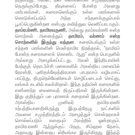
நெருங்கும்போது, தீவுகளைப் போன்ற அவளது
மார்பகங்கள், கரைகளெங்கும் உள்ள மரங்களால்
கொடுக்கப்படும் அந்த சந்தனக்குழம்பால்
பூசப்பெறுகின்றன என்பது கவித்துவ வெளிப்பாடாகும்.
தாம்ரபர்ணி, தாமிரவருணி,
அல்லது தாம்ரவர்ணி என்ற
சொற்கள் அனைத்தும்
தாமிரம், வர்ணம் என்ற
சொற்களில் இருந்து வந்தன
. கரையெங்கும் உள்ள
சந்தன மரங்களின் மென்தாமிர நிறத்தால், “தாமிரம்
போன்ற கரைகளைக் கொண்ட ஆறு” என்ற பொருளில்
அவ்வாறு அழைக்கப்பட்டது. அவள் இந்தியாவின்
மேற்குத் தொடர்ச்சி மலைகளில் அகஸ்திய மலையில்
தோன்றி, புனிதக்ஷேத்திரமான பாபநாசம் வழியாகப்
பாய்ந்து, திருநெல்வேலியைச் செழிப்படையச் செய்து,
வங்கக் கடலில் கலக்கிறாள். இந்த நதியின் கரைகளில்
எண்ணற்ற வைணவத் திருப்பதிகள் இருக்கின்றன.
இது குறித்தும் பல புராணக் கதைகள் இருக்கின்றன.
அகஸ்திய முனிவர் தாமிரபரணி
உற்பத்தியானதிலிருந்து இருபத்தேழு நாட்களில்
அவளை சமுத்திரத்திடம் அழைத்துச் சென்றதாகச்
சொல்லப்படும் கதையும் அவற்றில் ஒன்றாகும்.
தாமிரபரணி ஆற்றுக்குப் பிறகு, சிம்ஹள தேசம்,
அதாவது இன்றைய ஸ்ரீலங்கா இருக்கிறது. இந்தத்