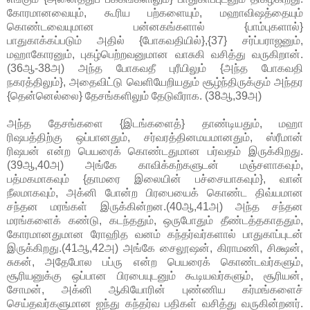
கோரமானவையும், கூரிய பற்களையும், மஹாவிஷத்தையும்
கொண்டவையுமான பன்னகங்களால் {பாம்புகளால்}
பாதுகாக்கப்படும் அதில் {போகவதியில்},{37} சர்ப்பராஜனும்,
மஹாகோரனும், புகழ்பெற்றவனுமான வாசுகி வசித்து வருகிறான்.
(36ஆ-38அ) அந்த போகவதீ புரீயிலும் {அந்த போகவதி
நகரத்திலும்}, அதைவிட்டு வெளியேறியதும் சூழ்ந்திருக்கும் அந்தர
{தென்னெல்லை} தேசங்களிலும் தேடுவீராக. (38ஆ,39அ)
அந்த தேசங்களை {இடங்களைத்} தாண்டியதும், மஹா
ரிஷபத்திற்கு ஒப்பானதும், சர்வரத்தினமயமானதும், ஸ்ரீமான்
ரிஷபன் என்ற பெயரைக் கொண்டதுமான பர்வதம் இருக்கிறது.
(39ஆ,40அ) அங்கே காவிக்கற்களுடன் மஞ்சளாகவும்,
பத்மகமாகவும் {தாமரை இலையின் பச்சையாகவும்}, வான்
நீலமாகவும், அக்னி போன்ற பிரபையைக் கொண்ட திவ்யமான
சந்தன மரங்கள் இருக்கின்றன.(40ஆ,41அ) அந்த சந்தன
மரங்களைக் கண்டு, கடந்ததும், ஒருபோதும் தீண்டத்தகாததும்,
கோரமானதுமான ரோஹித வனம் கந்தர்வர்களால் பாதுகாப்புடன்
இருக்கிறது.(41ஆ,42அ) அங்கே சைலூஷன், கிராமணி, சிக்ஷன்,
சுகன், அதேபோல பப்ரு என்ற பெயரைக் கொண்டவர்களும்,
சூரியனுக்கு ஒப்பான பிரபையுடனும் கூடியவர்களும், சூரியன்,
சோமன், அக்னி ஆகியோரின் புண்ணிய கர்மங்களைச்
செய்தவர்களுமான ஐந்து கந்தர்வ பதிகள் வசித்து வருகின்றனர்.