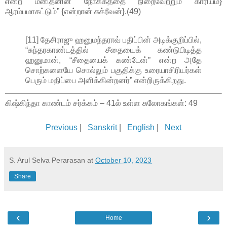
என்ற மனிதனின் நோக்கத்தை நிறைவேற்றும் காரியம்}
ஆரம்பமாகட்டும்” {என்றான் சுக்ரீவன்}.(49)
[11] தேசிராஜு ஹனுமந்தராவ் பதிப்பின் அடிக்குறிப்பில்,
“சுந்தரகாண்டத்தில் சீதையைக் கண்டுபிடித்த
ஹனுமான், “சீதையைக் கண்டேன்” என்ற அதே
சொற்களையே சொல்லும் பகுதிக்கு உரையாசிரியர்கள்
பெரும் மதிப்பை அளிக்கின்றனர்” என்றிருக்கிறது.
கிஷ்கிந்தா காண்டம் சர்க்கம் – 41ல் உள்ள சுலோகங்கள்: 49
Previous
|
Sanskrit
|
English
|
Next
S. Arul Selva Perarasan
at
October 10, 2023
Share
‹
›
Home