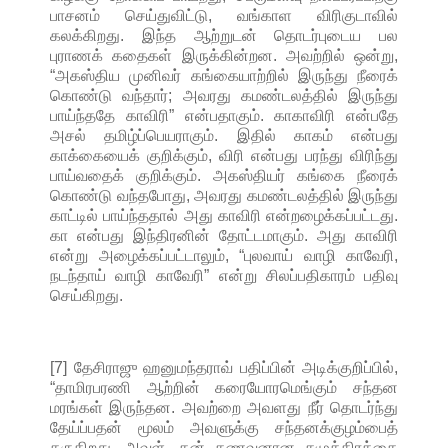
பாசனம் செய்துவிட்டு, வங்காள விரிகுடாவில்
கலக்கிறது. இந்த ஆற்றுடன் தொடர்புடைய பல
புராணக் கதைகள் இருக்கின்றன. அவற்றில் ஒன்று,
“அகஸ்திய முனிவர் கங்கையாற்றில் இருந்து நீரைக்
கொண்டு வந்தார்; அவரது கமண்டலத்தில் இருந்து
பாய்ந்ததே காவிரி” என்பதாகும். காகாவிரி என்பதே
அசல் தமிழ்ப்பெயராகும். இதில் காகம் என்பது
காக்கையைக் குறிக்கும், விரி என்பது பரந்து விரிந்து
பாய்வதைக் குறிக்கும். அகஸ்தியர் கங்கை நீரைக்
கொண்டு வந்தபோது, அவரது கமண்டலத்தில் இருந்து
காட்டில் பாய்ந்ததால் அது காவிரி என்றழைக்கப்பட்டது.
கா என்பது இந்திரனின் தோட்டமாகும். அது காவிரி
என்று அழைக்கப்பட்டாலும், “புலவாய் வாழி காவேரி,
நடந்தாய் வாழி காவேரி” என்று சிலப்பதிகாரம் பதிவு
செய்கிறது.
[7] தேசிராஜு ஹனுமந்தராவ் பதிப்பின் அடிக்குறிப்பில்,
“தாமிரபரணி ஆற்றின் கரையோரமெங்கும் சந்தன
மரங்கள் இருந்தன. அவற்றை அவளது நீர் தொடர்ந்து
தேய்ப்பதன் மூலம் அவளுக்கு சந்தனக்குழம்பைத்
தருகிறது. அவள், தன் கணவனான சமுத்திரத்தை