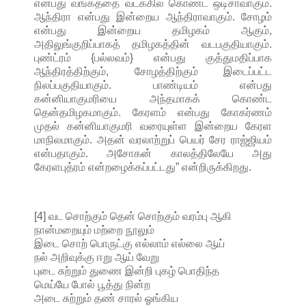
என்பது வங்கத்தை வடக்கில் கொண்ட ஒடிசாவாகும்.
ஆந்திரா என்பது இன்றைய ஆந்திராவாகும். சோழம்
என்பது இன்றைய தமிழகம் ஆகும்,
அதிலுங்குறிப்பாகத் தமிழகத்தின் வடபகுதியாகும்.
புண்ட்ரம் {பல்லவம்} என்பது குத்துமதிப்பாக
ஆந்திரத்திற்கும், சோழத்திற்கும் இடைப்பட்ட
நிலப்பகுதியாகும். பாண்டியம் என்பது
கன்னியாகுமரியை அந்தமாகக் கொண்ட
தென்தமிழகமாகும். கேரளம் என்பது கோகர்ணம்
முதல் கன்னியாகுமரி வரையுள்ள இன்றைய கேரள
மாநிலமாகும். அதன் வரலாற்றுப் பெயர் சேர ராஜ்ஜியம்
என்பதாகும். அசோகன் காலத்திலேயே அது
கேரளபுத்ரம் என்றழைக்கப்பட்டது” என்றிருக்கிறது.
[4] வட சொற்கும் தென் சொற்கும் வரம்பு ஆகி
நான்மறையும் மற்றை நூலும்
இடை சொற் பொருட்கு எல்லாம் எல்லை ஆய்
நல் அறிவுக்கு ஈறு ஆய் வேறு
புடை சுற்றும் துணை இன்றி புகழ் பொதிந்த
மெய்யே போல் பூத்து நின்ற
அடை சுற்றும் தண் சாரல் ஓங்கிய