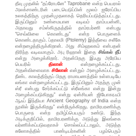
தீவு முதலில் “தப்ரோபனே” Taprobane என்ற பெயரால்
அலக்சாண்டரின் படையெடுப்பின் மூலம் ஐரோப்பிய
உலகத்திற்கு முதன்முதலாகத் தெரியப்படுத்தப்பட்டது.
இருப்பினும் உண்மையான வடிவம் தாம்பபன்னி,
அதாவது சம்ஸ்கிருதத்தில் தாம்ரபர்ணி என்பது
“செவ்விலை கொண்டது” என்ற பொருளைக்
கொண்டதாகும். ப்தாலமி (Ptolemy) இத்தீவை சலீகே
என்றழைத்திருக்கிறான். அது சிம்ஹலகம் என்பதன்
திரிந்த வடிவமாகும். அபு ரிஹான் இதை
சிங்கல் தீப்
என்று அழைக்கிறார். அதன்பிறகு இஃது அரேபிய
பெயரில்
திலான்
என்றழைக்கப்பட்டது.
அதன்விளைவாக
சிலோன்
என்றும் அழைக்கப்பட்டது.
நீண்ட காலத்திற்குப் பிறகு ராமாயணத்தில் உள்ளபடியே
லங்கா என்றழைக்கப்பட்டது. இருப்பினும் அதற்கு முன்
ஸ்ரீ என்பது சேர்க்கப்பட்டு ஸ்ரீலங்கா என்று இன்று
அழைக்கப்படுகிறது” என்று ஏன்சியன் ஜியோகரஃபி
ஆஃப் இந்தியா Ancient Geography of India என்ற
நூலில் இருக்கிறது” என்றிருக்கிறது. தாமிரபரணிக்கு
பொருநை என்ற தமிழ்ப்பெயரும் உண்டு. இந்த
அடிக்குறிப்பில், தாமிரபரணிக்கு அடுத்து இலங்கை
வர்ணிக்கப்படுவதாகச் சொல்லப்பட்டாலும், அடுத்த
சுலோகத்தில் பாண்டியர்களின் பழம்பெரும்