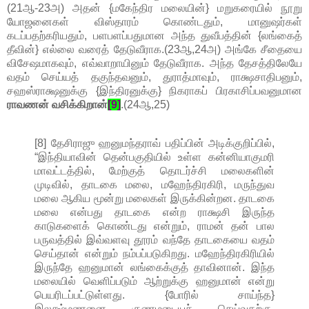
(21ஆ-23அ) அதன் {மகேந்திர மலையின்} மறுகரையில் நூறு
யோஜனைகள் விஸ்தாரம் கொண்டதும், மானுஷர்கள்
கடப்பதற்கரியதும், பளபளப்பதுமான அந்த துவீபத்தின் {லங்கைத்
தீவின்} எல்லை வரைத் தேடுவீராக.(23ஆ,24அ) அங்கே சீதையை
விசேஷமாகவும், எவ்வாறாயினும் தேடுவீராக. அந்த தேசத்திலேயே
வதம் செய்யத் தகுந்தவனும், துராத்மாவும், ராக்ஷசாதிபனும்,
சஹஸ்ராக்ஷனுக்கு {இந்திரனுக்கு} நிகராகப் பிரகாசிப்பவனுமான
ராவணன் வசிக்கிறான்
[9]
.(24ஆ,25)
[8] தேசிராஜு ஹனுமந்தராவ் பதிப்பின் அடிக்குறிப்பில்,
“இந்தியாவின் தென்பகுதியில் உள்ள கன்னியாகுமரி
மாவட்டத்தில், மேற்குத் தொடர்ச்சி மலைகளின்
முடிவில், தாடகை மலை, மஹேந்திரகிரி, மருந்துவ
மலை ஆகிய மூன்று மலைகள் இருக்கின்றன. தாடகை
மலை என்பது தாடகை என்ற ராக்ஷசி இருந்த
காடுகளைக் கொண்டது என்றும், ராமன் தன் பால
பருவத்தில் இவ்வளவு தூரம் வந்தே தாடகையை வதம்
செய்தான் என்றும் நம்பப்படுகிறது. மஹேந்திரகிரியில்
இருந்தே ஹனுமான் லங்கைக்குத் தாவினான். இந்த
மலையில் வெளிப்படும் ஆற்றுக்கு ஹனுமான் என்று
பெயரிடப்பட்டுள்ளது. {போரில் சாய்ந்த}
இலக்ஷ்மணனை குணமடையச் செய்வதற்கு,