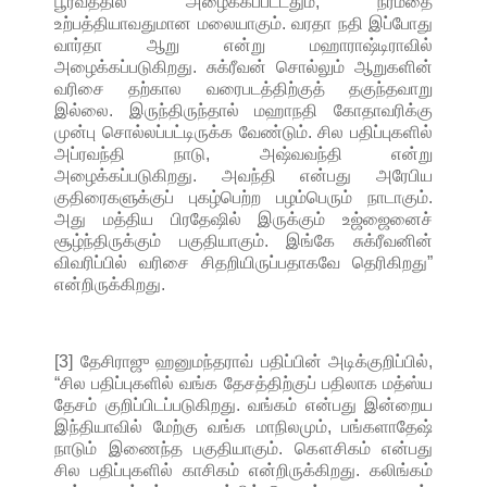
பூர்வத்தில் அழைக்கப்பட்டதும், நர்மதை
உற்பத்தியாவதுமான மலையாகும். வரதா நதி இப்போது
வார்தா ஆறு என்று மஹாராஷ்டிராவில்
அழைக்கப்படுகிறது. சுக்ரீவன் சொல்லும் ஆறுகளின்
வரிசை தற்கால வரைபடத்திற்குத் தகுந்தவாறு
இல்லை. இருந்திருந்தால் மஹாநதி கோதாவரிக்கு
முன்பு சொல்லப்பட்டிருக்க வேண்டும். சில பதிப்புகளில்
அப்ரவந்தி நாடு, அஷ்வவந்தி என்று
அழைக்கப்படுகிறது. அவந்தி என்பது அரேபிய
குதிரைகளுக்குப் புகழ்பெற்ற பழம்பெரும் நாடாகும்.
அது மத்திய பிரதேஷில் இருக்கும் உஜ்ஜைனைச்
சூழ்ந்திருக்கும் பகுதியாகும். இங்கே சுக்ரீவனின்
விவரிப்பில் வரிசை சிதறியிருப்பதாகவே தெரிகிறது”
என்றிருக்கிறது.
[3] தேசிராஜு ஹனுமந்தராவ் பதிப்பின் அடிக்குறிப்பில்,
“சில பதிப்புகளில் வங்க தேசத்திற்குப் பதிலாக மத்ஸ்ய
தேசம் குறிப்பிடப்படுகிறது. வங்கம் என்பது இன்றைய
இந்தியாவில் மேற்கு வங்க மாநிலமும், பங்களாதேஷ்
நாடும் இணைந்த பகுதியாகும். கௌசிகம் என்பது
சில பதிப்புகளில் காசிகம் என்றிருக்கிறது. கலிங்கம்