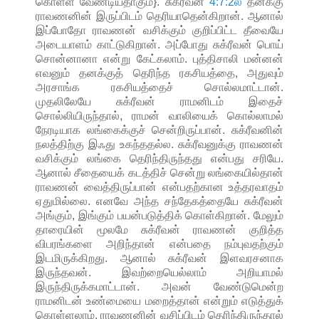
கொள்ள வேண்டியதாகும்}. சுக்ரீவன்
4:7:2ல்
தனக்கு
ராவணனின் இருப்பிடம் தெரியாதென்கிறான். ஆனால்
இப்போதோ ராவணன் வசிக்கும் குறிப்பிட்ட தீவையே
அடையாளம் காட்டுகிறான். அப்போது சுக்ரீவன் பொய்
சொன்னானா என்று கேட்கலாம். புத்திசாலி மன்னன்
எவனும் தனக்குத் தெரிந்த ரகசியத்தை, அதுவும்
அரசாங்க ரகசியத்தைச் சொல்லமாட்டான்.
முதலிலேயே சுக்ரீவன் ராமனிடம் இதைச்
சொல்லியிருந்தால், ராமன் வாலியைக் கொல்லாமல்
நேரடியாக லங்கைக்குச் சென்றிருப்பான். சுக்ரீவனின்
நலத்திற்கு இஃது உகந்ததல்ல. சுக்ரீவனுக்கு ராவணன்
வசிக்கும் லங்கை தெரிந்திருந்தது என்பது சரியே.
ஆனால் சீதையைக் கடத்திச் சென்று லங்கையில்தான்
ராவணன் வைத்திருப்பான் என்பதற்கான உத்தரவாதம்
ஏதுமில்லை. எனவே அந்த சந்தேகத்தையே சுக்ரீவன்
அங்கும், இங்கும் பயன்படுத்திக் கொள்கிறான். மேலும்
தாரையின் மூலமே சுக்ரீவன் ராவணன் குறித்த
விபரங்களை அறிந்தான் என்பதை நம்புவதற்கும்
இடமிருக்கிறது. ஆனால் சுக்ரீவன் இளவரசனாக
இருந்தவன். இவற்றையெல்லாம் அறியாமல்
இருந்திருக்கமாட்டான். அவன் வேண்டுமென்ற
ராமனிடன் உண்மையை மறைத்தான் என்றும் எடுத்துக்
கொள்ளலாம். ராவணனின் வசிப்பிடம் தெரிந்திருந்தால்