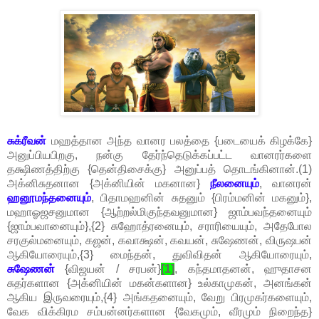
சுக்ரீவன்
மஹத்தான அந்த வானர பலத்தை {படையைக் கிழக்கே}
அனுப்பியபிறகு, நன்கு தேர்ந்தெடுக்கப்பட்ட வானரர்களை
தக்ஷிணத்திற்கு {தென்திசைக்கு} அனுப்பத் தொடங்கினான்.(1)
அக்னிசுதனான {அக்னியின் மகனான}
நீலனையும்
, வானரன்
ஹனூமந்தனையும்
, பிதாமஹனின் சுதனும் {பிரம்மனின் மகனும்},
மஹாஓஜசனுமான {ஆற்றல்மிகுந்தவனுமான} ஜாம்பவந்தனையும்
{ஜாம்பவானையும்},{2} சுஹோத்ரனையும், சராரியையும், அதேபோல
சரகுல்மனையும், கஜன், கவாக்ஷன், கவயன், சுஷேணன், விருஷபன்
ஆகியோரையும்,{3} மைந்தன், துவிவிதன் ஆகியோரையும்,
சுஷேணன்
{விஜயன் / சரபன்}
[1]
, கந்தமாதனன், ஹுதாசன
சுதர்களான {அக்னியின் மகன்களான} உல்காமுகன், அனங்கன்
ஆகிய இருவரையும்,{4} அங்கதனையும், வேறு பிரமுகர்களையும்,
வேக விக்கிரம சம்பன்னர்களான {வேகமும், வீரமும் நிறைந்த}