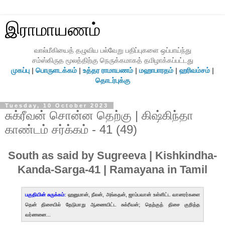
இராமாயணம்
வால்மீகியைத் தழுவிய பல்வேறு பதிப்புகளை ஒப்பாய்ந்து
சம்ஸ்கிருத மூலத்திற்கு நெருக்கமாகத் தமிழாக்கப்பட்டது
முகப்பு
|
பொருளடக்கம்
|
உத்தர ராமாயணம்
|
மஹாபாரதம்
|
ஹரிவம்சம்
|
தொடர்புக்கு
Tuesday, 10 October 2023
சுக்ரீவன் சொன்ன தெற்கு | கிஷ்கிந்தா
காண்டம் சர்க்கம் - 41 (49)
South as said by Sugreeva | Kishkindha-
Kanda-Sarga-41 | Ramayana in Tamil
பகுதியின் சுருக்கம்:
ஹனுமான், நீலன், அங்கதன், ஜாம்பவான் உள்ளிட்ட வானரர்களை
தென் திசையில் தேடுமாறு ஆணையிட்ட சுக்ரீவன்; தெற்குத் திசை குறித்த
வர்ணனை...