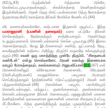
(42ஆ,43) பிருத்வியின் அந்தமான அங்கே,
வெல்லப்படமுடியாதவர்களும், ஸ்வர்க்கத்தை வென்றவர்களும்
இருக்கின்றனர். அதன் பிறகு மிகப் பயங்கரமான பித்ரு லோகத்தை
{மூதாதையரின்} உலகத்தை நீங்கள் சேவிக்க வேண்டாம்.(44)
வீர வானரபுங்கவர்களே, கஷ்டமான இருளால் சூழப்பட்ட இந்த
யமராஜதானி {யமனின் தலைநகர்}
வரை மட்டுமே நீங்கள்
செல்வதற்கும், தேடுவதற்கும் சாத்தியமாகும். அதன்பிறகு
உடலுறுப்புகளைக் கொண்டவர்களால் செல்ல முடியாது.(45} இவை
அனைத்தையும், வேறு இடங்களையும் கண்டு, நுட்பமாகத் தேடி,
வைதேஹியின் கதியை அறிந்து, திரும்பி வருவதே உங்களுக்குத்
தகும்.(46)
எவன் ஒரு மாசத்திற்கு முன்பே திரும்பி, “சீதையைக்
கண்டேன்” என்று சொல்வானோ, அவன் எனக்கு இணையாக
வாழும் போகத்தையும், சுகங்களையும் அனுபவிப்பான்
[11]
.(47) என்
பிராணன்களிலும் விசேஷமான அவனைவிட பிரியதரன்
{அன்புக்குரியவன்} எவனுமில்லை. பலமுறை அபராதம்
செய்திருந்தாலும் {குற்றங்களில் ஈடுபட்டிருந்தாலும்} அவன் என்
பந்துவாகிவிடுவன்.(48) அளவில்லா பலமும், பராக்கிரமும்
கொண்டவர்களும், பரந்துபட்ட குணங்களையும், குலங்களையுங்
கொண்டவர்களுமான நீங்கள் அனைவரும், மனுஜபதியின் மகளை
{மனிதர்களின் தலைவனான ஜனகனின் மகளான சீதையை} எப்படி
மீட்பீர்களோ, அந்த குணத்திற்குத் தகுந்த புருஷார்த்தம் {ராமன்