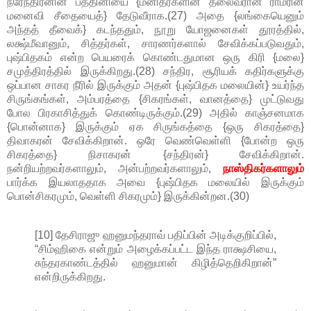
நரேந்திரனின் பத்தினியை {மனிதர்களின் தலைவரான ராமரின்
மனைவி சீதையைத்} தேடுவீராக.(27) அதை {லங்கையெனும்
அந்தத் தீவைக்} கடந்ததும், நூறு யோஜனைகள் தூரத்தில்,
லக்ஷ்மீவானும், சித்தர்கள், சாரணர்களால் சேவிக்கப்படுவதும்,
புஷ்பிதகம் என்ற பெயரைக் கொண்டதுமான ஒரு கிரி {மலை}
சமுத்திரத்தில் இருக்கிறது.(28) சந்திர, சூரியக் கதிர்களுக்கு
ஒப்பான சாகர நீரில் இருக்கும் அதன் {புஷ்பிதக மலையின்} உயர்ந்த
சிருங்கங்கள், அம்பரத்தை {சிகரங்கள், வானத்தை} முட்டுவது
போல பிரகாசித்துக் கொண்டிருக்கும்.(29) அதில் காஞ்சனமாக
{பொன்னாக} இருக்கும் ஏக சிருங்கத்தை {ஒரு சிகரத்தை}
திவாகரன் சேவிக்கிறான். ஒரே வெண்வெள்ளி {போன்ற ஒரு
சிகரத்தை} நிசாகரன் {சந்திரன்} சேவிக்கிறான்.
நன்றியற்றவர்களாலும், அன்பற்றவர்களாலும்,
நாஸ்திகர்களாலும்
பார்க்க இயலாததாக அவை {புஷ்பிதக மலையில் இருக்கும்
பொன்சிகரமும், வெள்ளி சிகரமும்} இருக்கின்றன.(30)
[10] தேசிராஜு ஹனுமந்தராவ் பதிப்பின் அடிக்குறிப்பில்,
“சிம்ஹிகை என்றும் அழைக்கப்பட்ட இந்த ராக்ஷசியை,
சுந்தரகாண்டத்தில் ஹனுமான் கிழித்தெறிகிறான்”
என்றிருக்கிறது.