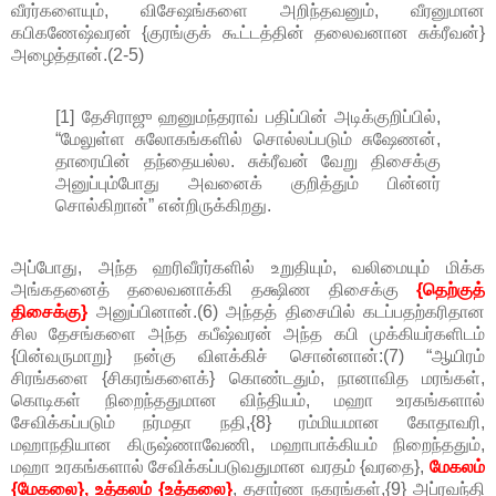
வீரர்களையும், விசேஷங்களை அறிந்தவனும், வீரனுமான
கபிகணேஷ்வரன் {குரங்குக் கூட்டத்தின் தலைவனான சுக்ரீவன்}
அழைத்தான்.(2-5)
[1] தேசிராஜு ஹனுமந்தராவ் பதிப்பின் அடிக்குறிப்பில்,
“மேலுள்ள சுலோகங்களில் சொல்லப்படும் சுஷேணன்,
தாரையின் தந்தையல்ல. சுக்ரீவன் வேறு திசைக்கு
அனுப்பும்போது அவனைக் குறித்தும் பின்னர்
சொல்கிறான்” என்றிருக்கிறது.
அப்போது, அந்த ஹரிவீரர்களில் உறுதியும், வலிமையும் மிக்க
அங்கதனைத் தலைவனாக்கி தக்ஷிண திசைக்கு
{தெற்குத்
திசைக்கு}
அனுப்பினான்.(6) அந்தத் திசையில் கடப்பதற்கரிதான
சில தேசங்களை அந்த கபீஷ்வரன் அந்த கபி முக்கியர்களிடம்
{பின்வருமாறு} நன்கு விளக்கிச் சொன்னான்:(7) “ஆயிரம்
சிரங்களை {சிகரங்களைக்} கொண்டதும், நானாவித மரங்கள்,
கொடிகள் நிறைந்ததுமான விந்தியம், மஹா உரகங்களால்
சேவிக்கப்படும் நர்மதா நதி,{8} ரம்மியமான கோதாவரி,
மஹாநதியான கிருஷ்ணாவேணி, மஹாபாக்கியம் நிறைந்ததும்,
மஹா உரகங்களால் சேவிக்கப்படுவதுமான வரதம் {வரதை},
மேகலம்
{மேகலை}, உத்கலம் {உத்கலை}
, தசார்ண நகரங்கள்,{9} அப்ரவந்தி