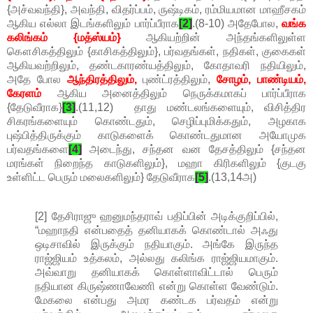
{அச்வவந்தி}, அவந்தி, விதர்ப்பம், ருஷ்டிகம், ரம்மியமான மாஹீசகம்
ஆகிய எல்லா இடங்களிலும் பார்ப்பீராக
[2]
.(8-10) அதேபோல,
வங்க
கலிங்கம் {மத்ஸ்யம்}
ஆகியற்றின் அந்தங்களிலுள்ள
கௌசிகத்திலும் {காசிகத்திலும்}, பர்வதங்கள், நதிகள், குகைகள்
ஆகியவற்றிலும், தண்டகாரண்யத்திலும், கோதாவரி நதியிலும்,
அதே போல
ஆந்திரத்திலும்,
புண்ட்ரத்திலும்,
சோழம், பாண்டியம்,
கேரளம்
ஆகிய அனைத்திலும் நெருக்கமாகப் பார்ப்பீராக
{தேடுவீராக}
[3]
.(11,12) தாது மண்டலங்களையும், விசித்திர
சிகரங்களையும் கொண்டதும், செழிப்புமிக்கதும், அழகாக
புஷ்பித்திருக்கும் காடுகளைக் கொண்டதுமான அயோமுக
பர்வதங்களை
[4]
அடைந்து, சந்தன வன தேசத்திலும் {சந்தன
மரங்கள் நிறைந்த காடுகளிலும்}, மஹா கிரிகளிலும் {குடகு
உள்ளிட்ட பெரும் மலைகளிலும்} தேடுவீராக
[5]
.(13,14அ)
[2] தேசிராஜு ஹனுமந்தராவ் பதிப்பின் அடிக்குறிப்பில்,
“மஹாநதி என்பதைத் தனியாகக் கொண்டால் அஃது
ஒடிசாவில் இருக்கும் நதியாகும். அங்கே இருந்த
ராஜ்ஜியம் உத்கலம், அல்லது கலிங்க ராஜ்ஜியமாகும்.
அவ்வாறு தனியாகக் கொள்ளாவிட்டால் பெரும்
நதியான கிருஷ்ணாவேணி என்று கொள்ள வேண்டும்.
மேகலை என்பது அமர கண்டக பர்வதம் என்று