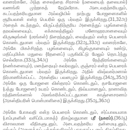
வானரர்களே, அந்த சைலத்தை சிரசால் {மலையைத் தலையால்}
வணங்கி முற்றாகத் தேடுவீராக. அடைவதற்கரியதும்,
கடப்பதற்கரியதுமான அவ்வழியில் நாற்பது யோஜனைகளில்
சூரியவான் என்ற பெயரில் ஒரு பர்வதம் இருக்கிறது.(31,32அ)
அதைக் கடந்ததும், விருப்பத்திற்குரிய அனைத்துப் பழங்களைத்
தரவல்லவையும், எக்காலத்திலும் மனோஹரமானவையும்
விருக்ஷங்கள் {மரங்கள்} நிறைந்ததும், வைத்யுதம் என்ற பெயரைக்
கொண்டதுமான பர்வதம் இருக்கிறது.(32ஆ,33அ) வானரர்களே,
அங்கே மிகச்சிறந்த பழங்களையும், கிழங்குகளையும் உண்டு,
மதிப்புமிக்க மதுவை {தேனைப்} பருகிவிட்டு மேலும் தொடர்ந்து
செல்வீராக.(33ஆ,34அ) அங்கே நேத்திரங்களையும்
{கண்களையும்}, மனத்தையும் கவர்வதும், குஞ்சரம் என்ற பெயரைக்
கொண்டதுமான பர்வதம் இருக்கிறது. அதில் விஷ்வகர்மனால்
நிர்மாணிக்கப்பட்ட அகஸ்திய பவனமும் இருக்கிறது.(34ஆ,35அ)
அங்கே ஒரு யோஜனை விஸ்தாரம் கொண்டதும், தசயோஜனை
{பத்து யோஜனை} உயரம் கொண்டதும், திவ்யமானதும், நானாவித
ரத்தினங்களால் அலங்கரிக்கப்பட்டதுமான காஞ்சனசரணம்
{அகஸ்தியரின் பொன்மாளிகை} இருக்கிறது.(35ஆ,36அ)
அங்கே போகவதி என்ற பெயரைக் கொண்டதும், சர்ப்பாலயமாக
{பாம்புகளின் வசிப்பிடமாகத்} திகழ்வதுமான
புரீ {நகரம்}
,{36ஆ}
விசாலமான வீதிகளுடனும், அடைவதற்கரிய தன்மையுடனும்,
எங்கும் {அனைத்துப் பக்கங்களிலும்} பாதுகாப்புடனும் திகழ்கிறது.