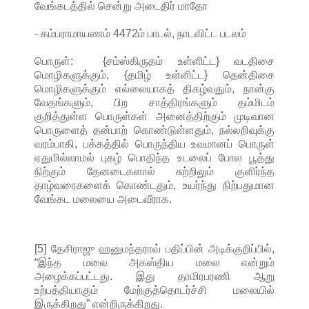
வேங்கடத்தில் சென்று அடைதிர் மாதோ
- கம்பராமாயணம் 4472ம் பாடல், நாடவிட்ட படலம்
பொருள்: {சம்ஸ்கிருதம் உள்ளிட்ட} வடதிசை
மொழிகளுக்கும், {தமிழ் உள்ளிட்ட} தென்திசை
மொழிகளுக்கும் எல்லையாகத் திகழ்வதும், நான்கு
வேதங்களும், பிற சாத்திரங்களும் தம்மிடம்
குறித்துள்ள பொருள்கள் அனைத்திற்கும் முடிவான
பொருளைத் தன்பாற் கொண்டுள்ளதும், நல்லறிவுக்கு
வரம்பாகி, பக்கத்தில் பொருந்திய உவமானப் பொருள்
ஏதுமில்லாமல் புகழ் பொதிந்த உடலைப் போல பூத்து
நிற்கும் தேனடைகளால் சுற்றிலும் குளிர்ந்த
தாழ்வரைகளைக் கொண்டதும், உயர்ந்து நிற்பதுமான
வேங்கட மலையை அடைவீராக.
[5] தேசிராஜு ஹனுமந்தராவ் பதிப்பின் அடிக்குறிப்பில்,
“இந்த மலை அகஸ்திய மலை என்றும்
அழைக்கப்பட்டது. இது தாமிரபரணி ஆறு
உற்பத்தியாகும் மேற்குத்தொடர்ச்சி மலையில்
இருக்கிறது” என்றிருக்கிறது.