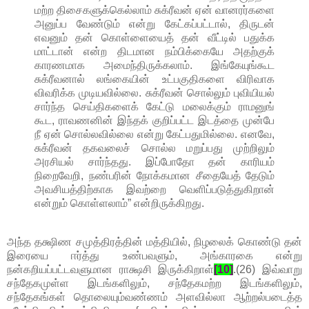
மற்ற திசைகளுக்கெல்லாம் சுக்ரீவன் ஏன் வானரர்களை
அனுப்ப வேண்டும் என்று கேட்கப்பட்டால், திருடன்
எவனும் தன் கொள்ளையைத் தன் வீட்டில் பதுக்க
மாட்டான் என்ற திடமான நம்பிக்கையே அதற்குக்
காரணமாக அமைந்திருக்கலாம். இங்கேயுங்கூட
சுக்ரீவனால் லங்கையின் உட்பகுதிகளை விரிவாக
விவரிக்க முடியவில்லை. சுக்ரீவன் சொல்லும் புவியியல்
சார்ந்த செய்திகளைக் கேட்டு மலைக்கும் ராமனுங்
கூட, ராவணனின் இந்தக் குறிப்பட்ட இடத்தை முன்பே
நீ ஏன் சொல்லவில்லை என்று கேட்பதுமில்லை. எனவே,
சுக்ரீவன் தகவலைச் சொல்ல மறுப்பது முற்றிலும்
அரசியல் சார்ந்தது. இப்போதோ தன் காரியம்
நிறைவேறி, நண்பரின் நோக்கமான சீதையேத் தேடும்
அவசியத்திற்காக இவற்றை வெளிப்படுத்துகிறான்
என்றும் கொள்ளலாம்” என்றிருக்கிறது.
அந்த தக்ஷிண சமுத்திரத்தின் மத்தியில், நிழலைக் கொண்டு தன்
இரையை ஈர்த்து உண்பவளும், அங்காரகை என்று
நன்கறியப்பட்டவளுமான ராக்ஷசி இருக்கிறாள்
[10]
.(26) இவ்வாறு
சந்தேகமுள்ள இடங்களிலும், சந்தேகமற்ற இடங்களிலும்,
சந்தேகங்கள் தொலையும்வண்ணம் அளவில்லா ஆற்றல்படைத்த