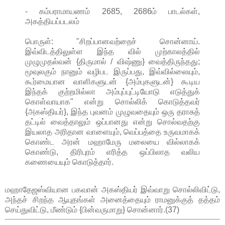
- கம்பராமாயணம் 2685, 2686ம் பாடல்கள்,
அகத்தியப்படலம்
பொருள்: "சிறப்பானவற்றைச் சொன்னாய்.
இவ்விடத்திலுள்ள இந்த வில் முற்காலத்தில்
முழுமுதல்வன் {திருமால் / விஷ்ணு} வைத்திருந்தது;
மூவுலகும் நானும் வழிபட இருப்பது, இவ்வில்லையும்,
கூர்மையான வாளிகளுடன் {அம்புகளுடன்} கூடிய
இந்தக் குற்றமில்லா அம்புப்புட்டியோடு எடுத்துக்
கொள்வாயாக" என்று சொல்லிக் கொடுத்தவர்
{அகஸ்தியர்}, இந்த புவனம் முழுவதையும் ஒரு தராசுத்
தட்டில் வைத்தாலும் ஒப்பானது என்று சொல்வதற்கு
இயலாத அரிதான வாளையும், வெப்பத்தை உருவமாகக்
கொண்ட அரன் மஹாமேரு மலையை வில்லாகக்
கொண்டு, திரிபுரம் எரித்த ஒப்பிலாத வலிய
கணையையும் கொடுத்தார்.
மஹாதேஜஸ்வியான பகவான் அகஸ்தியர் இவ்வாறு சொல்லிவிட்டு,
அந்தச் சிறந்த ஆயுதங்கள் அனைத்தையும் ராமனுக்குத் தத்தம்
செய்துவிட்டு, மீண்டும் {பின்வருமாறு} சொன்னார்.(37)