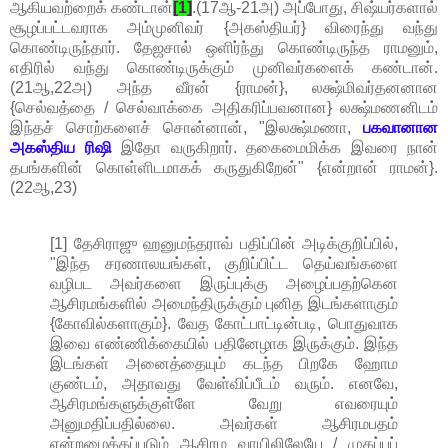
ஆகியவற்றைக் கண்டான்
[1]
.(17ஆ-21அ) அப்போது, சிஷ்யர்களால்
சூழப்பட்டவராக அம்முனிவர் {அகஸ்தியர்} விரைந்து வந்து
கொண்டிருந்தார். தேஜசால் ஒளிர்ந்து கொண்டிருந்த ராமனும்,
எதிரில் வந்து கொண்டிருக்கும் முனிவர்களைக் கண்டான்.
(21ஆ,22அ) அந்த வீரன் {ராமன்}, லக்ஷ்மிவர்தனனான
{செல்வத்தை / செல்வாக்கை அதிகரிப்பவனான} லக்ஷ்மணனிடம்
இந்தச் சொற்களைச் சொன்னான், "இலக்ஷ்மணா,
பகவானான
அகஸ்திய ரிஷி
இதோ வருகிறார். தகைமைமிக்க இவரை நான்
தபங்களின் கொள்ளிடமாகக் கருதுகிறேன்" {என்றான் ராமன்}.
(22ஆ,23)
[1] தேசிராஜு ஹனுமந்தராவ் பதிப்பின் அடிக்குறிப்பில்,
"இந்த சரணாலயங்கள், குறிப்பிட்ட தெய்வங்களை
வழிபட அவர்களை இருப்புக்கு அழைப்பதற்கென
ஆசிரமங்களில் அமைந்திருக்கும் புனித இடங்களாகும்
{கோவில்களாகும்}. வேத கோட்பாட்டின்படி, பொதுவாக
இவை எண்ணிக்கையில் பதினேழாக இருக்கும். இந்த
இடங்கள் அனைத்தையும் கடந்த பிறகே ஹோம
குண்டம், அதாவது வேள்விப்பீடம் வரும். எனவே,
ஆசிரமங்களுக்குள்ளே வேறு எவரையும்
அனுமதிப்பதில்லை. அவர்கள் ஆசிரமபதம்
என்றழைக்கப்படும் ஆசிரம வாயிலிலேயே / முகப்புப்