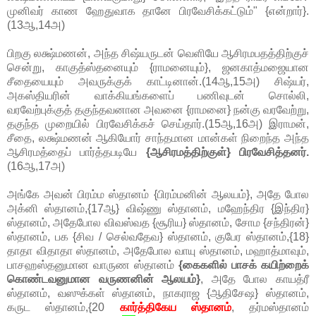
முனிவர் காண ஹேதுவாக தானே பிரவேசிக்கட்டும்" {என்றார்}.
(13ஆ,14அ)
பிறகு லக்ஷ்மணன், அந்த சிஷ்யருடன் வெளியே ஆசிரமபதத்திற்குச்
சென்று, காகுத்ஸ்தனையும் {ராமனையும்}, ஜனகாத்மஜையான
சீதையையும் அவருக்குக் காட்டினான்.(14ஆ,15அ) சிஷ்யர்,
அகஸ்தியரின் வாக்கியங்களைப் பணிவுடன் சொல்லி,
வரவேற்புக்குத் தகுந்தவனான அவனை {ராமனை} நன்கு வரவேற்று,
தகுந்த முறையில் பிரவேசிக்கச் செய்தார்.(15ஆ,16அ) இராமன்,
சீதை, லக்ஷ்மணன் ஆகியோர் சாந்தமான மான்கள் நிறைந்த அந்த
ஆசிரமத்தைப் பார்த்தபடியே
{ஆசிரமத்திற்குள்} பிரவேசித்தனர்.
(16ஆ,17அ)
அங்கே அவன் பிரம்ம ஸ்தானம் {பிரம்மனின் ஆலயம்}, அதே போல
அக்னி ஸ்தானம்,{17ஆ} விஷ்ணு ஸ்தானம், மஹேந்திர {இந்திர}
ஸ்தானம், அதேபோல விவஸ்வத {சூரிய} ஸ்தானம், சோம {சந்திரன்}
ஸ்தானம், பக {சிவ / செல்வதேவ} ஸ்தானம், குபேர ஸ்தானம்,{18}
தாதா விதாதா ஸ்தானம், அதேபோல வாயு ஸ்தானம், மஹாத்மாவும்,
பாசஹஸ்தனுமான வாருண ஸ்தானம்
{கைகளில் பாசக் கயிற்றைக்
கொண்டவனுமான வருணனின் ஆலயம்}
, அதே போல காயத்ரீ
ஸ்தானம், வஸுக்கள் ஸ்தானம், நாகராஜ {ஆதிசேஷ} ஸ்தானம்,
கருட ஸ்தானம்,{20
கார்த்திகேய ஸ்தானம்
, தர்மஸ்தானம்