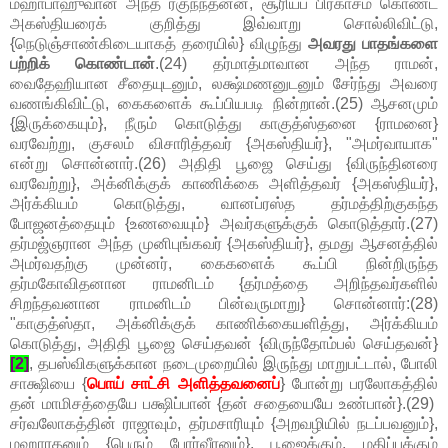
மஹாபாஹுவான அந்த ரகுநந்தனன், சூரியப் பிரகாசம் கொண்ட
அகஸ்தியரைக் குறித்து இவ்வாறு சொல்லிவிட்டு,
{நெடுஞ்சாண்கிடையாகத் தரையில்} விழுந்து
அவரது பாதங்களை
பற்றிக் கொண்டான்
.(24) தர்மாத்மாவான அந்த ராமன்,
வைதேஹியான சீதையுடனும், லக்ஷ்மணனுடனும் சேர்ந்து அவரை
வணங்கிவிட்டு, கைகளைக் கூப்பியபடி நின்றான்.(25) ஆசனமும்
{இருக்கையும்}, நீரும் கொடுத்து காகுத்ஸ்தனை {ராமனை}
வரவேற்று, குசலம் விசாரித்தவர் {அகஸ்தியர்}, "அமர்வாயாக"
என்று சொன்னார்.(26) அதிதி பூஜை செய்து {விருந்தினரை
வரவேற்று}, அக்னிக்குக் காணிக்கை அளித்தவர் {அகஸ்தியர்},
அர்க்கியம் கொடுத்து, வானப்ரஸ்த தர்மத்திற்குகந்த
போஜனத்தையும் {உணவையும்} அவர்களுக்குக் கொடுத்தார்.(27)
தர்மஜ்ஞரான அந்த முனிபுங்கவர் {அகஸ்தியர்}, தமது ஆசனத்தில்
அமர்வதற்கு முன்னர், கைகளைக் கூப்பி நின்றிருந்த
தர்மகோவிதனான ராமனிடம் {தர்மத்தை அறிந்தவர்களில்
சிறந்தவனான ராமனிடம் பின்வருமாறு} சொன்னார்:(28)
"காகுத்ஸ்தா, அக்னிக்குக் காணிக்கையளித்து, அர்க்கியம்
கொடுத்து, அதிதி பூஜை செய்தவன் {விருந்தோம்பல் செய்தவன்}
[2]
, தபஸ்விகளுக்கான நடைமுறையில் இருந்து மாறுபட்டால், போலி
சாக்ஷியை {
பொய் சாட்சி அளித்தவனைப்
} போன்று பரலோகத்தில்
தன் மாமிசத்தையே பக்ஷிப்பான் {தன் சதையையே உண்பான்}.(29)
சர்வலோகத்தின் ராஜாவும், தர்மசாரியும் {அறவழியில் நடப்பவனும்},
மஹாரதனும் {பெரும் போர்வீரனும்}, பூஜைக்கும், மதிப்புக்கும்