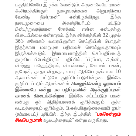
பகுதியிலேயே இருக்க வேண்டும். அதனாலேயே ராமன்
ஆசிரமத்திற்குள் நுழைவதற்கான அனுமதியை
வேண்டி நின்றான்" என்றிருக்கிறது. இந்த
நடைமுறையை அகஸ்தியரிடம் மட்டும்
பின்பற்றுவதற்கான நோக்கம் என்ன என்பதற்கு
விடையில்லை என்றாலும், இந்த சர்க்கத்தின் 32 முதல்
36ம் சுலோகம் வரையிலுள்ள செய்தியின் பொருள்
இதற்கான மறைமுக பதிலைச் சொல்லுவதாகவும்
இருக்கக்கூடும். இராமாயணத்தின் செம்பதிப்பைத்
தழுவிய பிபேக்திப்ராய் பதிப்பில், "பிரம்மா, அக்னி,
விஷ்ணு, மஹேந்திரன், விவஸ்வான், சோமன், பகன்,
குபேரன், தாதா விதாதா, வாயு" ஆகியோருக்கான 10
ஆலயங்கள் மட்டுமே குறிப்பிடப்படுகின்றன. இங்கே
குறிப்பிடப்படும் ஆலங்களில்
சிவனுக்கென்ற ஓராலயம்
இல்லையே என்று பல பதிப்புகளின் அடிக்குறிப்புகள்
காணக் கிடைக்கின்றன.
இங்கே சுட்டப்படும் பகன்
என்பது ஓர் ஆதித்யனைக் குறித்தாலும், ருத்ர
வடிவத்தையும் குறிக்கும். பி.எஸ்.கிருஷ்ணசுவாமி ஐயர்
{தர்மாலயப்} பதிப்பில், இந்த இடத்தில், "
பகரென்னும்
சிவபெருமான்
ஆலயத்தையும்" என்று வருகிறது.