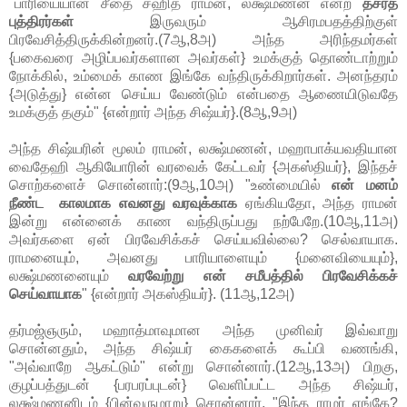
"பாரியையான சீதை சஹித ராமன், லக்ஷ்மணன் என்ற
தசரத
புத்திரர்கள்
இருவரும் ஆசிரமபதத்திற்குள்
பிரவேசித்திருக்கின்றனர்.(7ஆ,8அ) அந்த அரிந்தமர்கள்
{பகைவரை அழிப்பவர்களான அவர்கள்} உமக்குத் தொண்டாற்றும்
நோக்கில், உம்மைக் காண இங்கே வந்திருக்கிறார்கள். அனந்தரம்
{அடுத்து} என்ன செய்ய வேண்டும் என்பதை ஆணையிடுவதே
உமக்குத் தகும்" {என்றார் அந்த சிஷ்யர்}.(8ஆ,9அ)
அந்த சிஷ்யரின் மூலம் ராமன், லக்ஷ்மணன், மஹாபாக்யவதியான
வைதேஹி ஆகியோரின் வரவைக் கேட்டவர் {அகஸ்தியர்}, இந்தச்
சொற்களைச் சொன்னார்:(9ஆ,10அ) "உண்மையில்
என் மனம்
நீண்ட காலமாக எவனது வரவுக்காக
ஏங்கியதோ, அந்த ராமன்
இன்று என்னைக் காண வந்திருப்பது நற்பேறே.(10ஆ,11அ)
அவர்களை ஏன் பிரவேசிக்கச் செய்யவில்லை? செல்வாயாக.
ராமனையும், அவனது பாரியாளையும் {மனைவியையும்},
லக்ஷ்மணனையும்
வரவேற்று என் சமீபத்தில் பிரவேசிக்கச்
செய்வாயாக
" {என்றார் அகஸ்தியர்}. (11ஆ,12அ)
தர்மஜ்ஞரும், மஹாத்மாவுமான அந்த முனிவர் இவ்வாறு
சொன்னதும், அந்த சிஷ்யர் கைகளைக் கூப்பி வணங்கி,
"அவ்வாறே ஆகட்டும்" என்று சொன்னார்.(12ஆ,13அ) பிறகு,
குழப்பத்துடன் {பரபரப்புடன்} வெளிப்பட்ட அந்த சிஷ்யர்,
லக்ஷ்மணனிடம் {பின்வருமாறு} சொன்னார், "இந்த ராமர் எங்கே?