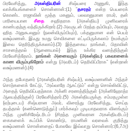
பிரவேசித்து,
அகஸ்தியரின்
சிஷ்யரை அணுகி, இந்த
வாக்கியங்களைச் சொன்னான்:(1) "
தசரதர்
என்ற பெயரைக்
கொண்ட ராஜாவின் மூத்த மகனும், பலவானுமான ராமர், தன்
பாரியையான
சீதை
சஹிதராக {அகஸ்திய} முனிவரைக்
காண்பதற்கு வந்திருக்கிறார்.(2) அவருடன் பிறந்த தம்பியும், அவரது
ஹித அனுகூலனும் {நலன்விரும்பியும்}, பக்தனுமான என் பெயர்
லக்ஷ்மணன். இஃது உமது செவிகளை எட்டியிருக்கலாம் {உமக்கும்
இவை தெரிந்திருக்கலாம்}.(3) இத்தகைய நாங்கள், பிதாவின்
சாசனத்தால் {ஆணையால்} இந்த உக்கிர வனத்திற்குள்
பிரவேசித்தோம்.
நாங்கள் அனைவரும் {அகஸ்திய} பகவானைக்
காண விரும்புகிறோம்
என்று {அவரிடம்} தெரிவிப்பீராக" {என்றான்
லக்ஷ்மணன்}.(4)
அந்த தபோதனர் {அகஸ்தியரின் சிஷ்யர்}, லக்ஷ்மணனின் அந்தச்
சொற்களைக் கேட்டு, "அவ்வாறே ஆகட்டும்" என்று சொல்லிவிட்டு,
அதைத் தெரிவிப்பதற்காக அக்னி சரணத்திற்குள் {அக்னிஹோத்ர
ஆலயத்திற்குள்} பிரவேசித்தார்.(5) அகஸ்தியருக்கு சம்மதமுள்ள
{ஏற்புடைய} சிஷ்யரான அவர், விரைந்து பிரவேசித்து, செய்த
தபத்தால் {கண்ணெடுத்துப்} பார்க்கவும் முடியாதவராக விளங்கும்
அந்த முனிசிரேஷ்டரிடம் {சிறந்த முனிவரான அகஸ்தியரிடம்}
கைகளைக் கூப்பிக் கொண்டு, ராமனின் வரவைக் குறித்து
லக்ஷ்மணன் சொன்னதைப் போலவே இவ்வாறு சொன்னார்:(6,7அ)