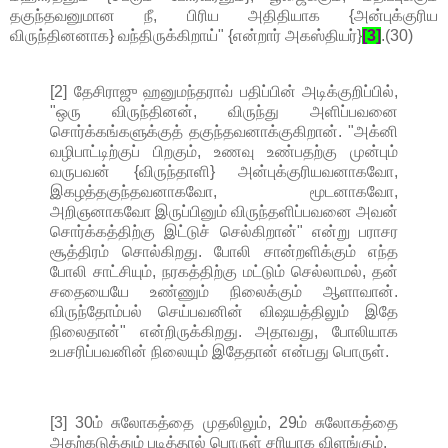
தகுந்தவனுமான நீ, பிரிய அதிதியாக {அன்புக்குரிய
விருந்தினனாக} வந்திருக்கிறாய்" {என்றார் அகஸ்தியர்}
[3]
.(30)
[2] தேசிராஜு ஹனுமந்தராவ் பதிப்பின் அடிக்குறிப்பில்,
"ஒரு விருந்தினன், விருந்து அளிப்பவனை
சொர்க்கங்களுக்குத் தகுந்தவனாக்குகிறான். "அக்னி
வழிபாட்டிற்குப் பிறகும், உணவு உண்பதற்கு முன்பும்
வருபவன் {விருந்தாளி} அன்புக்குரியவனாகவோ,
இகழத்தகுந்தவனாகவோ, மூடனாகவோ,
அறிஞனாகவோ இருப்பினும் விருந்தளிப்பவனை அவன்
சொர்க்கத்திற்கு இட்டுச் செல்கிறான்" என்று பராசர
சூத்திரம் சொல்கிறது. போலி சான்றளிக்கும் எந்த
போலி சாட்சியும், நரகத்திற்கு மட்டும் செல்லாமல், தன்
சதையையே உண்ணும் நிலைக்கும் ஆளாவான்.
விருந்தோம்பல் செய்பவனின் விஷயத்திலும் இதே
நிலைதான்" என்றிருக்கிறது. அதாவது, போலியாக
உபசரிப்பவனின் நிலையும் இதேதான் என்பது பொருள்.
[3] 30ம் சுலோகத்தை முதலிலும், 29ம் சுலோகத்தை
அதற்கடுத்தும் படித்தால் பொருள் சரியாக விளங்கும்.