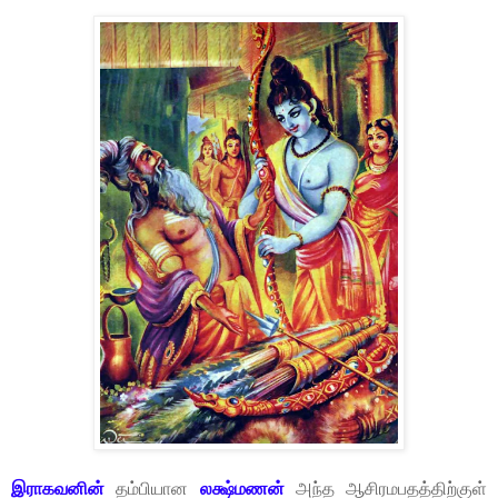
இராகவனின்
தம்பியான
லக்ஷ்மணன்
அந்த ஆசிரமபதத்திற்குள்