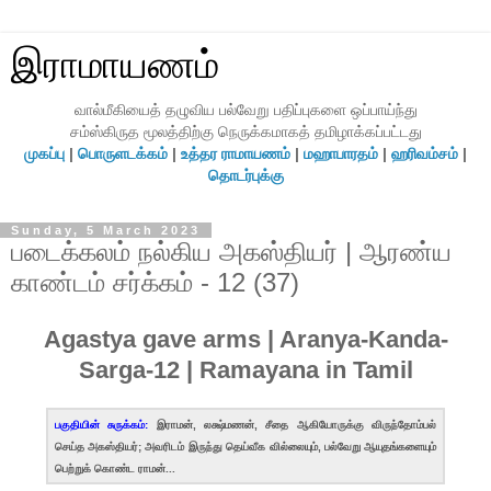
இராமாயணம்
வால்மீகியைத் தழுவிய பல்வேறு பதிப்புகளை ஒப்பாய்ந்து
சம்ஸ்கிருத மூலத்திற்கு நெருக்கமாகத் தமிழாக்கப்பட்டது
முகப்பு
|
பொருளடக்கம்
|
உத்தர ராமாயணம்
|
மஹாபாரதம்
|
ஹரிவம்சம்
|
தொடர்புக்கு
Sunday, 5 March 2023
படைக்கலம் நல்கிய அகஸ்தியர் | ஆரண்ய
காண்டம் சர்க்கம் - 12 (37)
Agastya gave arms | Aranya-Kanda-
Sarga-12 | Ramayana in Tamil
பகுதியின் சுருக்கம்:
இராமன், லக்ஷ்மணன், சீதை ஆகியோருக்கு விருந்தோம்பல்
செய்த அகஸ்தியர்; அவரிடம் இருந்து தெய்வீக வில்லையும், பல்வேறு ஆயுதங்களையும்
பெற்றுக் கொண்ட ராமன்...