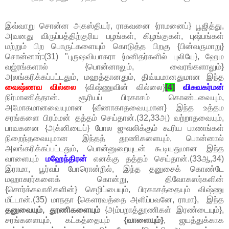
இவ்வாறு சொன்ன அகஸ்தியர், ராகவனை {ராமனைப்} பூஜித்து,
அவனது விருப்பத்திற்குரிய பழங்கள், கிழங்குகள், புஷ்பங்கள்
மற்றும் பிற பொருட்களையும் கொடுத்த பிறகு {பின்வருமாறு}
சொன்னார்:(31) "புருஷவியாகரா {மனிதர்களில் புலியே}, ஹேம
வஜ்ரங்களால் {பொன்னாலும், வைரங்களாலும்}
அலங்கரிக்கப்பட்டதும், மஹத்தானதும், திவ்யமானதுமான இந்த
வைஷ்ணவ வில்லை
{விஷ்ணுவின் வில்லை}
[4]
விசுவகர்மன்
நிர்மாணித்தான். சூரியப் பிரகாசம் கொண்டவையும்,
அமோகமானவையுமான {வீணாகாதவையுமான} இந்த உத்தம
சரங்களை பிரம்மன் தத்தம் செய்தான்.(32,33அ) வற்றாதவையும்,
பாவகனை {அக்னியைப்} போல ஜுவலிக்கும் கூரிய பாணங்கள்
நிறைந்தவையுமான இந்தத் தூணிகளையும், பொன்னால்
அலங்கரிக்கப்பட்டதும், பொன்னுறையுடன் கூடியதுமான இந்த
வாளையும்
மஹேந்திரன்
எனக்கு தத்தம் செய்தான்.(33ஆ,34)
இராமா, பூர்வப் போரொன்றில், இந்த தனுசைக் கொண்டே
மஹாசுரர்களைக் கொன்று, திவோகஸர்களின்
{சொர்க்கவாசிகளின்} செழிப்பையும், பிரகாசத்தையும் விஷ்ணு
மீட்டான்.(35) மாநதா {கௌரவத்தை அளிப்பவனே, ராமா}, இந்த
தனுவையும், தூணிகளையும்
{அம்பறாத்தூணிகள் இரண்டையும்},
சரங்களையும், கட்கத்தையும்
{வாளையும்}
, ஜயத்துக்காக