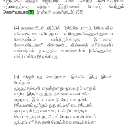
வஜ்ரத்தை ஏந்தும் வஜ்ரதாரிப் போல {வெற்றி அடைவதற்காக
வஜ்ராயுதத்தை ஏந்தும் இந்திரனைப் போலப்}
பெற்றுக்
கொள்வாயாக
[5]
" {என்றார் அகஸ்தியர்}.(36)
[4] தாதாசாரியர் பதிப்பில், "இங்கே பாராய், இந்த வில்
விஸ்வகர்மனா லியற்றப்பட்ட ஸ்ரீமஹாவிஷ்ணுவினுடைய
கோதண்டம்" என்றிருக்கிறது. இராமனை
கோதண்டபாணி {கோதண்ட வில்லைத் தரித்தவன்}
என்பார்கள். மூலத்தில் வைஷ்ணவில் {விஷ்ணுவின்
வில்} என்றே இருக்கிறது.
[5] விழுமியது சொற்றனை இவ்வில் இது இவன்
மேல்நாள்
முழுமுதல்வன் வைத்துளது மூவுலகும் யானும்
வழிபட இருப்பது இது தன்னை வடிவாளிக்
குழு வழு இல் புட்டிலொடு கேடி என நல்கி
இப்புவனம் முற்றும் ஒரு தட்டினிடை இட்டால்
ஒப்பு வரவிற்று என உரைப்ப அரிய வாளும்
வெப்பு உருவு பெற்ற அரன் மேரு வரை வில்லாய்
முப்புரம் எரித்த தனி மொய்க்கணையும் நல்கா