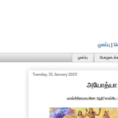
முகப்பு
|
ப
முகப்பு
பொருளடக்க
Tuesday, 31 January 2023
அயோத்யா க
வால்மீகிராமாயணே ஆதி³காவ்யே