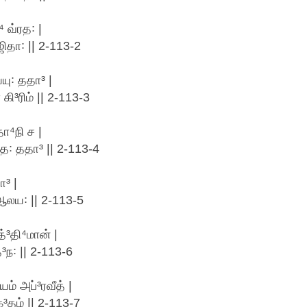
 வ்ரத꞉ |
ஜிதா꞉ || 2-113-2
யயு꞉ ததா³ |
ி³ரிம் || 2-113-3
⁴நி ச |
꞉ ததா³ || 2-113-4
ா³ |
 ஆலய꞉ || 2-113-5
்³தி⁴மான் |
ந꞉ || 2-113-6
் அப்³ரவீத் |
³தம் || 2-113-7