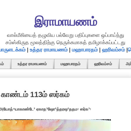
இராமாயணம்
வால்மீகியைத் தழுவிய பல்வேறு பதிப்புகளை ஒப்பாய்ந்து
சம்ஸ்கிருத மூலத்திற்கு நெருக்கமாகத் தமிழாக்கப்பட்டது
ொருளடக்கம்
|
உத்தர ராமாயணம்
|
மஹாபாரதம்
|
ஹரிவம்சம்
|
த
ம்
உத்தர ராமாயணம்
மஹாபாரதம்
ஹரிவம்சம்
அச
ாண்டம் 113ம் ஸர்கம்
 அயோத்⁴யாகாண்டே³ ஏகாத³ஷோ²த்தரஷ²ததம꞉ ஸர்க³꞉