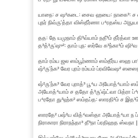
யாநை꞉ ச ஷ²கடை꞉ சைவ ஹயை꞉ நாகை³꞉ ச ஸ
புநர் நிவ்ருʼத்தா விஸ்தீர்ணா ப⁴ரதஸ்ய அநுயா
தத꞉ தே யமுநாம் தி³வ்யாம் நதீ³ம் தீர்த்வா ஊர்
த³த்³ருʼஷு²꞉ தாம் புந꞉ ஸர்வே க³ந்கா³ம் ஷி²வ
தாம் ரம்ய ஜல ஸம்பூர்ணாம் ஸம்தீர்ய ஸஹ பா³
ஷ்²ருʼந்க³ வேர புரம் ரம்யம் ப்ரவிவேஷ² ஸஸை
ஷ்²ருʼந்க³ வேர புராத்³ பூ⁴ய அயோத்⁴யாம் ஸ
அயோத்⁴யாம் ச ததோ த்³ருʼஷ்ட்வா பித்ரா ப்⁴ர
ப⁴ரதோ து³ஹ்க² ஸம்தப்த꞉ ஸாரதி²ம் ச இத³ம் 
ஸாரதே² பஷ்²ய வித்⁴வஸ்தா அயோத்⁴யா ந ப
நிராகாரா நிராநந்தா³ தீ³நா ப்ரதிஹத ஸ்வநா 