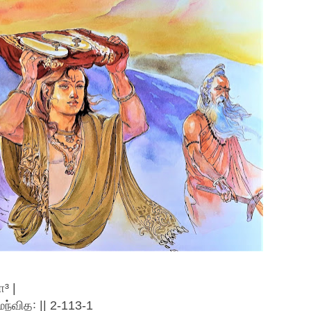
³ |
ந்வித꞉ || 2-113-1