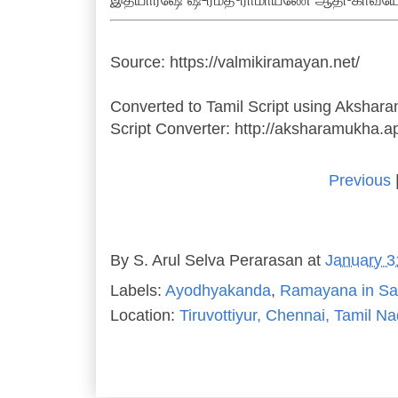
இத்யார்ஷே ஷ்²ரீமத்³ராமாயணே ஆதி³காவ
Source: https://valmikiramayan.net/
Converted to Tamil Script using Akshar
Script Converter: http://aksharamukha.
Previous
By
S. Arul Selva Perarasan
at
January 3
Labels:
Ayodhyakanda
,
Ramayana in San
Location:
Tiruvottiyur, Chennai, Tamil Na