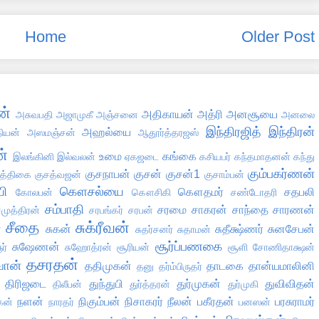
Home
Older Post
ன்
அதிகாயன்
அத்ரி
அனசூயை
அசுவபதி
அஜாமுகீ
அஞ்சனை
அனலை
இந்திரஜித்
இந்திரன்
அஹல்யை
தியன்
அஸமஞ்சன்
ஆதூர்த்தரஜஸ்
்
உமை
கங்கை
இலங்கினி
இல்வலன்
ஏகஜடை
கசியபர்
கந்தமாதனன்
கந்து
கும்பகர்ணன்
குசநாபன்
குசன்
குசன்1
ுத்திகை
குசத்வஜன்
குசாம்பன்
ி
கௌசல்யை
கௌதமர்
சதபலி
கோலபன்
கௌசிகி
சண்டோதரி
சம்பாதி
சரமை
சாகரன்
சாந்தை
சாரணன்
முத்திரன்
சரபங்கர்
சரபன்
சீதை
சுக்ரீவன்
்
சுகன்
சுதீக்ஷ்ணர்
சுனசேபன்
சுதர்சனர்
சுதாமன்
சூர்ப்பணகை
சுஷேணன்
ர்
சுஹோத்ரன்
சூரியன்
சூளி
சோணிதாக்ஷன்
தசரதன்
வான்
ததிமுகன்
தாடகை
தான்யமாலினி
தனு
தர்ம்பிருதர்
திரிஜடை
துந்துபி
துர்முகன்
துவிவிதன்
திலீபன்
துர்த்தரன்
துர்முகி
நளன்
நிகும்பன்
நிசாகரர்
நீலன்
பகீரதன்
பரசுராமர்
கன்
நாரதர்
பனஸன்