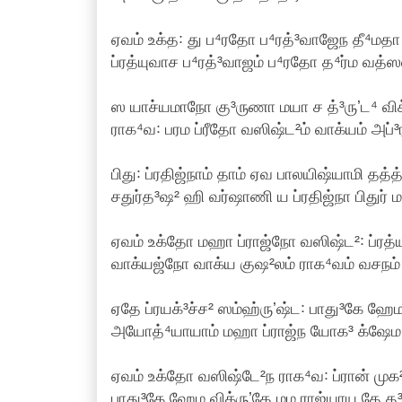
ஏவம் உக்த꞉ து ப⁴ரதோ ப⁴ரத்³வாஜேந தீ⁴மதா 
ப்ரத்யுவாச ப⁴ரத்³வாஜம் ப⁴ரதோ த⁴ர்ம வத்ஸ
ஸ யாச்யமாநோ கு³ருணா மயா ச த்³ருʼட⁴ விக்
ராக⁴வ꞉ பரம ப்ரீதோ வஸிஷ்ட²ம் வாக்யம் அப்³ர
பிது꞉ ப்ரதிஜ்நாம் தாம் ஏவ பாலயிஷ்யாமி தத்த
சதுர்த³ஷ² ஹி வர்ஷாணி ய ப்ரதிஜ்நா பிதுர் 
ஏவம் உக்தோ மஹா ப்ராஜ்நோ வஸிஷ்ட²꞉ ப்ரத்
வாக்யஜ்நோ வாக்ய குஷ²லம் ராக⁴வம் வசநம்
ஏதே ப்ரயக்³ச்ச² ஸம்ஹ்ருʼஷ்ட꞉ பாது³கே ஹேம
அயோத்⁴யாயாம் மஹா ப்ராஜ்ந யோக³ க்ஷேம 
ஏவம் உக்தோ வஸிஷ்டே²ந ராக⁴வ꞉ ப்ரான் முக²꞉
பாது³கே ஹேம விக்ருʼதே மம ராஜ்யாய தே த