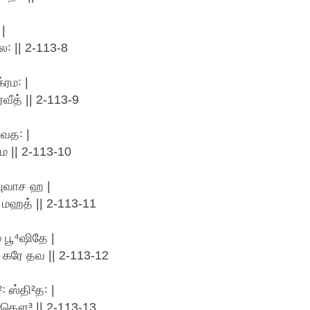
|
ல꞉ || 2-113-8
ரம꞉ |
வீத் || 2-113-9
்வத꞉ |
மம || 2-113-10
யுவாச ஹ |
 மஹத் || 2-113-11
 பூ⁴ஷிதே |
கரே தவ || 2-113-12
 ஸ்தி²த꞉ |
³தௌ³ || 2-113-13