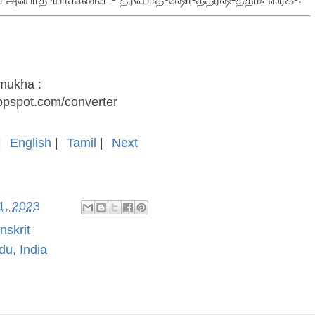
்யே அயோத்⁴யாகாண்டே³ த்ரயோத³ஷோ²த்தரஷ²ததம꞉ ஸர்க³꞉
amukha :
appspot.com/converter
|
English
|
Tamil
|
Next
1, 2023
skrit
du, India