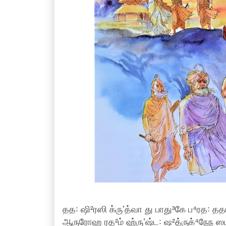
தத꞉ ஷி²ரஸி க்ருʼத்வா து பாது³கே ப⁴ரத꞉ ததா
ஆருரோஹ ரத²ம் ஹ்ருʼஷ்ட꞉ ஷ²த்ருக்⁴நேந ஸம