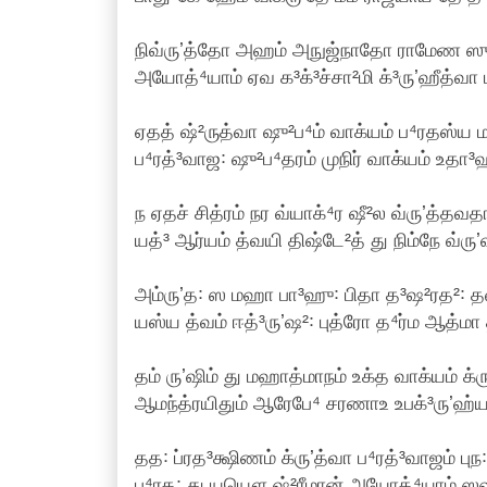
நிவ்ருʼத்தோ அஹம் அநுஜ்நாதோ ராமேண ஸ
அயோத்⁴யாம் ஏவ க³க்³ச்சா²மி க்³ருʼஹீத்வா 
ஏதத் ஷ்²ருத்வா ஷு²ப⁴ம் வாக்யம் ப⁴ரதஸ்ய 
ப⁴ரத்³வாஜ꞉ ஷு²ப⁴தரம் முநிர் வாக்யம் உதா³
ந ஏதச் சித்ரம் நர வ்யாக்⁴ர ஷீ²ல வ்ருʼத்தவத
யத்³ ஆர்யம் த்வயி திஷ்டே²த் து நிம்நே வ்ரு
அம்ருʼத꞉ ஸ மஹா பா³ஹு꞉ பிதா த³ஷ²ரத²꞉ த
யஸ்ய த்வம் ஈத்³ருʼஷ²꞉ புத்ரோ த⁴ர்ம ஆத்மா
தம் ருʼஷிம் து மஹாத்மாநம் உக்த வாக்யம் க்ர
ஆமந்த்ரயிதும் ஆரேபே⁴ சரணாஉ உபக்³ருʼஹ்ய
தத꞉ ப்ரத³க்ஷிணம் க்ருʼத்வா ப⁴ரத்³வாஜம் புந꞉ 
ப⁴ரத꞉ து யயௌ ஷ்²ரீமான் அயோத்⁴யாம் ஸஹ ம