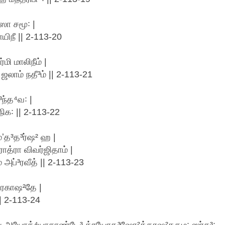
ா சமூ꞉ |
யிநீ || 2-113-20
மி மாலிநீம் |
 ஜலாம் நதீ³ம் || 2-113-21
ந்த⁴வ꞉ |
நிக꞉ || 2-113-22
ம்ʼத³த³ர்ஷ² ஹ |
ாத்ரா விவர்ஜிதாம் |
அப்³ரவீத் || 2-113-23
்ரகாஷ²தே |
|| 2-113-24