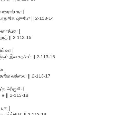
ுமஹாத்மநா |
பாது³கே ஷு²பே⁴ || 2-113-14
மஹாத்மந꞉ |
ஹரத் || 2-113-15
ாம் வர |
ʼஷ்டிம் இவ உத³கம் || 2-113-16
வ |
 த⁴ர்ம வத்ஸல꞉ || 2-113-17
ுʼத அந்ஜலி꞉ |
 ச || 2-113-18
புந꞉ |
ந்த்ரிபி⁴꞉ || 2-113-19