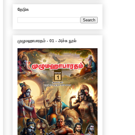
தேடுக
முழுமஹாபாரதம் - 01 - அச்சு நூல்