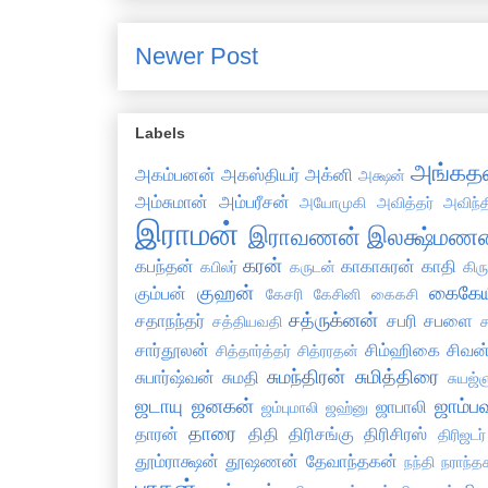
Newer Post
Labels
அங்கத
அகம்பனன்
அகஸ்தியர்
அக்னி
அக்ஷன்
அம்சுமான்
அம்பரீசன்
அயோமுகி
அவித்தர்
அவிந்
இராமன்
இராவணன்
இலக்ஷ்மணன
கரன்
கபந்தன்
காகாசுரன்
காதி
கபிலர்
கருடன்
கிர
குஹன்
கைகேய
கும்பன்
கேசரி
கேசினி
கைகசி
சத்ருக்னன்
சதாநந்தர்
சபரி
சபளை
சத்தியவதி
ச
சார்தூலன்
சிம்ஹிகை
சிவன
சித்தார்த்தர்
சித்ரரதன்
சுமந்திரன்
சுமித்திரை
சுபார்ஷ்வன்
சுமதி
சுயஜ்ஞ
ஜடாயு
ஜனகன்
ஜாம்ப
ஜாபாலி
ஜம்புமாலி
ஜஹ்னு
தாரை
தாரன்
திதி
திரிசங்கு
திரிசிரஸ்
திரிஜடர்
தூம்ராக்ஷன்
தூஷணன்
தேவாந்தகன்
நந்தி
நராந்த