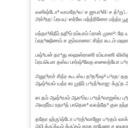
வஸிஷ்டோ² வாமதே³வ꞉ ச ஜாபா³லி꞉ ச த்³ருʼட⁴
அக்³ரத꞉ ப்ரயயு꞉ ஸர்வே மந்த்ரிணோ மந்த்ர பூ
மந்தா³கிநீம் நதீ³ம் ரம்யாம் ப்ரான் முகா²꞉ தே 
ப்ரத³க்ஷிணம் ச குர்வாணா꞉ சித்ர கூடம் மஹா க
பஷ்²யன் தா⁴து ஸஹஸ்ராணி ரம்யாணி விவிதா
ப்ரயயௌ தஸ்ய பார்ஷ்²வேந ஸஸைந்யோ ப⁴ரத
அதூ³ராச் சித்ர கூடஸ்ய த³த³ர்ஷ² ப⁴ரத꞉ தத
ஆஷ்²ரமம் யத்ர ஸ முநிர் ப⁴ரத்³வாஜ꞉ க்ருʼத
ஸ தம் ஆஷ்²ரமம் ஆக³ம்ய ப⁴ரத்³வாஜஸ்ய பு³த
அவதீர்ய ரதா²த் பாதௌ³ வவந்தே³ குல நந்த³
ததோ ஹ்ருʼஷ்டோ ப⁴ரத்³வாஜோ ப⁴ரதம் வாக்யம
அபி க்ருʼத்யம் க்ருʼதம் தாத ராமேண ச ஸமாக