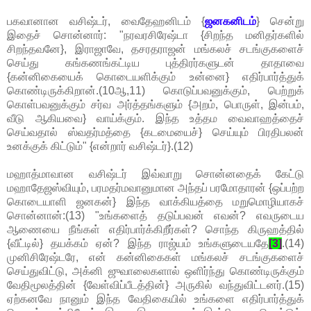
பகவானான வசிஷ்டர், வைதேஹனிடம் {
ஜனகனிடம்
} சென்று
இதைச் சொன்னார்: "நரவரசிரேஷ்டா {சிறந்த மனிதர்களில்
சிறந்தவனே}, இராஜாவே, தசரதராஜன் மங்கலச் சடங்குகளைச்
செய்து கங்கணங்கட்டிய புத்திரர்களுடன் தாதாவை
{கன்னிகையைக் கொடையளிக்கும் உன்னை} எதிர்பார்த்துக்
கொண்டிருக்கிறான்.(10ஆ,11) கொடுப்பவனுக்கும், பெற்றுக்
கொள்பவனுக்கும் சர்வ அர்த்தங்களும் {அறம், பொருள், இன்பம்,
வீடு ஆகியவை} வாய்க்கும். இந்த உத்தம வைவாஹத்தைச்
செய்வதால் ஸ்வதர்மத்தை {கடமையைச்} செய்யும் பிரதிபலன்
உனக்குக் கிட்டும்" {என்றார் வசிஷ்டர்}.(12)
மஹாத்மாவான வசிஷ்டர் இவ்வாறு சொன்னதைக் கேட்டு
மஹாதேஜஸ்வியும், பரமதர்மவானுமான அந்தப் பரமோதாரன் {ஒப்பற்ற
கொடையாளி ஜனகன்} இந்த வாக்கியத்தை மறுமொழியாகச்
சொன்னான்:(13) "உங்களைத் தடுப்பவன் எவன்? எவருடைய
ஆணையை நீங்கள் எதிர்பார்க்கிறீர்கள்? சொந்த கிருஹத்தில்
{வீட்டில்} தயக்கம் ஏன்? இந்த ராஜ்யம் உங்களுடையதே
[3]
.(14)
முனிசிரேஷ்டரே, என் கன்னிகைகள் மங்கலச் சடங்குகளைச்
செய்துவிட்டு, அக்னி ஜுவாலைகளால் ஒளிர்ந்து கொண்டிருக்கும்
வேதிமூலத்தின் {வேள்விப்பீடத்தின்} அருகில் வந்துவிட்டனர்.(15)
ஏற்கனவே நானும் இந்த வேதிகையில் உங்களை எதிர்பார்த்துக்