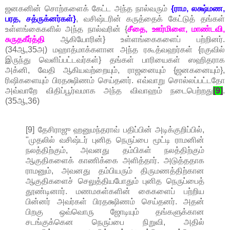
ஜனகனின் சொற்களைக் கேட்ட அந்த நால்வரும்
{ராம, லக்ஷ்மண,
பரத, சத்ருக்னர்கள்}
, வசிஷ்டரின் கருத்தைக் கேட்டுத் தங்கள்
உள்ளங்கைகளில் அந்த நால்வரின் {
சீதை, ஊர்மிளை, மாண்டவி,
சுருதகீர்த்தி
ஆகியோரின்} உள்ளங்கைகளைப் பற்றினர்.
(34ஆ,35அ) மஹாத்மாக்களான அந்த ரகூத்வஹர்கள் {ரகுவில்
இருந்து வெளிப்பட்டவர்கள்} தங்கள் பாரியைகள் ஸஹிதராக
அக்னி, வேதி ஆகியவற்றையும், ராஜனையும் {ஜனகனையும்},
ரிஷிகளையும் பிரதக்ஷிணம் செய்தனர். எவ்வாறு சொல்லப்பட்டதோ
அவ்வாறே விதிப்பூர்வமாக அந்த விவாஹம் நடைபெற்றது
[9]
.
(35ஆ,36)
[9] தேசிராஜு ஹனுமந்தராவ் பதிப்பின் அடிக்குறிப்பில்,
"முதலில் வசிஷ்டர் புனித நெருப்பை மூட்டி ராமனின்
நலத்திற்கும், அவனது தம்பிகள் நலத்திற்கும்
ஆகுதிகளைக் காணிக்கை அளித்தார். அடுத்ததாக
ராமனும், அவனது தம்பியரும் திருமணத்திற்கான
ஆகுதிகளைச் செலுத்தியபோதும் புனித நெருப்பைத்
தூண்டினார். மணமகள்களின் கைகளைப் பற்றிய
பின்னர் அவர்கள் பிரதக்ஷிணம் செய்தனர். அதன்
பிறகு ஒவ்வொரு ஜோடியும் தங்களுக்கான
சடங்குக்கென நெருப்பை நிறுவி, அதில்