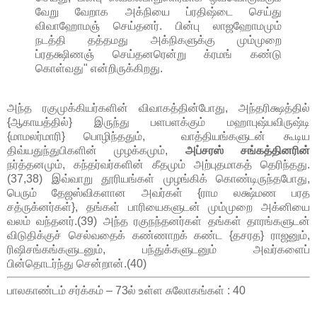
வேறு வேறாக அக்நியை ப்ரதிஷ்டை செய்து
விவாஹோமஞ் செய்தனர். பின்பு லாஜஹோமமும்
நடத்தி தத்தமது அக்நிகளுக்கு மும்முறை
ப்ரதக்ஷிணஞ் செய்தனரென்று க்ரமங் கண்டு
கொள்வது" என்றிருக்கிறது.
அந்த ரகுமுக்கியர்களின் விவாகத்தின்போது, அந்தரிக்ஷத்தில்
{ஆகாயத்தில்} இருந்து பளபளக்கும் மஹாபுஷ்பவிருஷ்டி
{மாமலர்மாரி} பொழிந்ததும், வாத்தியங்களுடன் கூடிய
திவ்யதுந்துபிகளின் முழக்கமும்,
அப்சரஸ் சங்கத்தினரின்
நர்த்தனமும், கந்தர்வர்களின் கீதமும் அற்புதமாகத் தெரிந்தது.
(37,38) இவ்வாறு தூரியங்கள் முழங்கிக் கொண்டிருந்தபோது,
பெரும் தேஜஸ்விகளான அவர்கள் {ராம லக்ஷ்மண பரத
சத்ருக்னர்கள்}, தங்கள் பாரியைகளுடன் மும்முறை அக்னியை
வலம் வந்தனர்.(39) அந்த ரகுநந்தனர்கள் தங்கள் தாரங்களுடன்
விடுதிக்குச் செல்வதைக் கண்ணாறக் கண்ட {தசரத} ராஜனும்,
ரிஷிசங்கங்களுடனும், பந்துக்களுடனும் அவர்களைப்
பின்தொடர்ந்து சென்றான்.(40)
பாலகாண்டம் சர்க்கம் – 73ல் உள்ள சுலோகங்கள் : 40