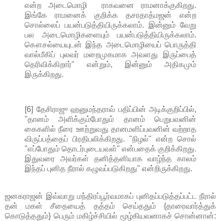
என்ற அடைமொழி ராகவனை ராமனாக்குகிறது.
இங்கே ராமனைக் குறிக்க தசரதாத்மஜன் என்ற
சொல்லைப் பயன்படுத்தியிருக்கலாம். இன்னும் வேறு
பல அடைமொழிகளையும் பயன்படுத்தியிருக்கலாம்.
கௌசல்யையுடன் இந்த அடைமொழியைப் பொருத்தி
வால்மீகிப் புலவர் மறைமுகமாக அவளது இருப்பைத்
தெரிவிக்கிறார்" என்றும், இன்னும் அதிகமும்
இருக்கிறது.
[6] தேசிராஜு ஹனுமந்தராவ் பதிப்பின் அடிக்குறிப்பில்,
"தானம் அளிக்கும்போதும் தானம் பெறுபவனின்
கைகளில் நீரை ஊற்றுவது தானமளிப்பவனின் வற்றாத
விருப்பத்தைப் பிரதிபலிக்கிறது. "நிழல்" என்ற சொல்
"எப்போதும் தொடர்புடையவள்" என்பதைக் குறிக்கிறது.
இதுவரை அவர்கள் தனித்தனியாக வாழ்ந்த காலம்
இந்தப் புனித நீரால் கழுவப்படுகிறது" என்றிருக்கிறது.
ஜனகராஜன் இவ்வாறு மந்திரப்பூர்வமாகப் புனிதப்படுத்தப்பட்ட நீரால்
தன் மகள் சீதையைத் தத்தம் செய்ததும் {தாரைவார்த்துக்
கொடுத்ததும்} பெரும் மகிழ்ச்சியில் மூழ்கியவனாகச் சொன்னான்: