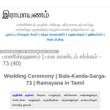
இராமாயணம்
வால்மீகியைத் தழுவிய பல்வேறு பதிப்புகளை ஒப்பாய்ந்து
சம்ஸ்கிருத மூலத்திற்கு நெருக்கமாகத் தமிழாக்கப்பட்டது
முகப்பு
|
பொருளடக்கம்
|
உத்தர ராமாயணம்
|
மஹாபாரதம்
|
ஹரிவம்சம்
|
தொடர்புக்கு
Tuesday, 30 November 2021
பாணிக்ரஹணம் | பால காண்டம் சர்க்கம் -
73 (40)
Wedding Ceremony | Bala-Kanda-Sarga-
73 | Ramayana in Tamil
பகுதியின் சுருக்கம்:
சீதையை ராமனுக்கும், ஊர்மிளையை லக்ஷ்மணனுக்கும்,
மாண்டவியை பரதனுக்கும், சுருதகீர்த்தியை சத்ருக்னனுக்கும் தாரைவார்த்துக்
கொடுத்த ஜனகன்...