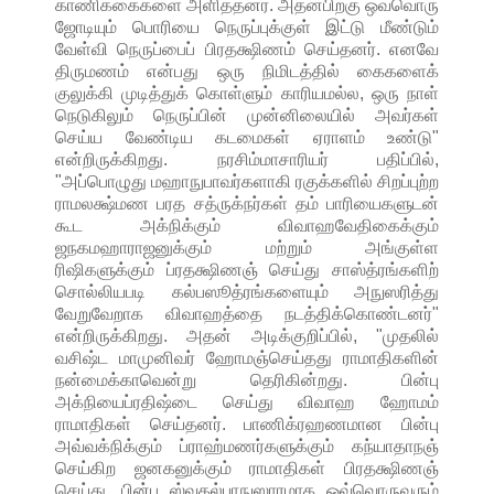
காணிக்கைகளை அளித்தனர். அதன்பிறகு ஒவ்வொரு
ஜோடியும் பொரியை நெருப்புக்குள் இட்டு மீண்டும்
வேள்வி நெருப்பைப் பிரதக்ஷிணம் செய்தனர். எனவே
திருமணம் என்பது ஒரு நிமிடத்தில் கைகளைக்
குலுக்கி முடித்துக் கொள்ளும் காரியமல்ல, ஒரு நாள்
நெடுகிலும் நெருப்பின் முன்னிலையில் அவர்கள்
செய்ய வேண்டிய கடமைகள் ஏராளம் உண்டு"
என்றிருக்கிறது. நரசிம்மாசாரியர் பதிப்பில்,
"அப்பொழுது மஹாநுபாவர்களாகி ரகுக்களில் சிறப்புற்ற
ராமலக்ஷ்மண பரத சத்ருக்நர்கள் தம் பாரியைகளுடன்
கூட அக்நிக்கும் விவாஹவேதிகைக்கும்
ஜநகமஹாராஜனுக்கும் மற்றும் அங்குள்ள
ரிஷிகளுக்கும் ப்ரதக்ஷிணஞ் செய்து சாஸ்த்ரங்களிற்
சொல்லியபடி கல்பஸூத்ரங்களையும் அநுஸரித்து
வேறுவேறாக விவாஹத்தை நடத்திக்கொண்டனர்"
என்றிருக்கிறது. அதன் அடிக்குறிப்பில், "முதலில்
வசிஷ்ட மாமுனிவர் ஹோமஞ்செய்தது ராமாதிகளின்
நன்மைக்காவென்று தெரிகின்றது. பின்பு
அக்நியைப்ரதிஷ்டை செய்து விவாஹ ஹோமம்
ராமாதிகள் செய்தனர். பாணிக்ரஹணமான பின்பு
அவ்வக்நிக்கும் ப்ராஹ்மணர்களுக்கும் கந்யாதாநஞ்
செய்கிற ஜனகனுக்கும் ராமாதிகள் பிரதக்ஷிணஞ்
செய்து, பின்பு ஸ்வகல்பாநுஸாரமாக ஒவ்வொருவரும்