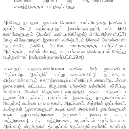
மணமகள் தரப்பை ஓர் எதிர்பார்ப்பிலேயே
வைத்திருக்கும்" என்றிருக்கிறது.
அப்போது தசரதன், ஜனகன் சொன்ன வாக்கியத்தை {வசிஷ்டர்
மூலம்} கேட்டு சுதர்களுடனும் {மகன்களுடனும்}, சர்வ ரிஷி
கணங்களுடனும் {வேள்வி மண்டபத்திற்குள்} பிரவேசித்தான்.(17)
பிறகு விதேஹராஜன் {ஜனகன்} வசிஷ்டரிடம் இதைச் சொன்னான்:
"தார்மிகரே, ரிஷியே, பிரபுவே, உலகங்களுக்கு மகிழ்ச்சியை
அளிக்கும் ராமனின் விவாஹ காரியங்களை ரிஷிகளுடன் சேர்ந்து
நடத்துவீராக" {என்றான் ஜனகன்}.(18,19அ)
பகவானும், மஹாதபஸ்வியுமான வசிஷ்ட ரிஷி ஜனகனிடம்,
"அவ்வாறே ஆகட்டும்" என்று சொல்லிவிட்டு, தார்மிகரான
விஷ்வாமித்ரரையும், சதாநந்தரையும் முன்னிட்டுக் கொண்டு, பச்சை
ஓலைகளால் கட்டப்பட்ட திருமணப் பந்தலின் மத்தியில், விதிப்படி
வேதியை {வேள்வி நெருப்பை} ஏற்படுத்தி, கந்தம் {சந்தனம் /
நறுமணப்பொருள்கள்}, புஷ்பங்கள், {முளைத்த நவதானியங்கள்
நிறைந்த} சுவர்ண பாலிகைகள், அரும்புகள், சித்திரக் கும்பங்கள்,
மடக்குகள் {முளைகளுடன் கூடிய மண் அகல்கள்}, தூபங்களுடன்
கூடிய தூபப்பாத்திரங்கள் {நறுமணப் புகையுடன் கூடிய
பாத்திரங்கள்}, சங்கு பாத்திரங்கள், ஸ்ருவங்கள் {மூங்கிலாலான
அகப்பை}, ஸ்ருக்குகள் {நெருப்பில் நெய்விடும் மூங்கில் கரண்டி},