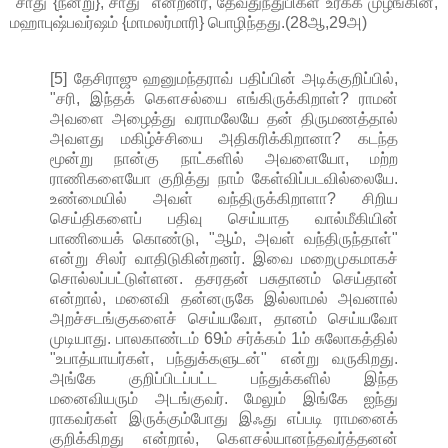
"சாது {நன்று}, சாது" என்றனர், தேவதுந்துபிகள் உரக்க முழங்கின,
மஹாபுஷ்பவர்ஷம் {மாமலர்மாரி} பொழிந்தது.(28ஆ,29அ)
[5] தேசிராஜு ஹனுமந்தராவ் பதிப்பின் அடிக்குறிப்பில்,
"சரி, இந்தக் கௌசல்யை எங்கிருக்கிறாள்? ராமன்
அவளை அழைத்து வராமலேயே தன் திருமணத்தால்
அவளது மகிழ்ச்சியை அதிகரிக்கிறானா? கடந்த
மூன்று நான்கு நாட்களில் அவளையோ, மற்ற
ராணிகளையோ குறித்து நாம் கேள்விப்படவில்லையே.
உண்மையில் அவள் வந்திருக்கிறாளா? சிறிய
செய்திகளைப் பதிவு செய்யாத வால்மீகியின்
பாணியைக் கொண்டு, "ஆம், அவள் வந்திருந்தாள்"
என்று சிலர் வாதிடுகின்றனர். இவை மறைமுகமாகச்
சொல்லப்பட்டுள்ளன. தசரதன் பசுதானம் செய்தான்
என்றால், மனைவி தன்னருகே இல்லாமல் அவனால்
அறச்சடங்குகளைச் செய்யவோ, தானம் செய்யவோ
முடியாது. பாலகாண்டம் 69ம் சர்க்கம் 1ம் சுலோகத்தில்
"உபாத்யாயர்கள், பந்துக்களுடன்" என்று வருகிறது.
அங்கே குறிப்பிடப்பட்ட பந்துக்களில் இந்த
மனைவியரும் அடங்குவர். மேலும் இங்கே ஐந்து
ராகவர்கள் இருக்கும்போது இஃது எப்படி ராமனைக்
குறிக்கிறது என்றால், கௌசல்யானந்தவர்த்தனன்