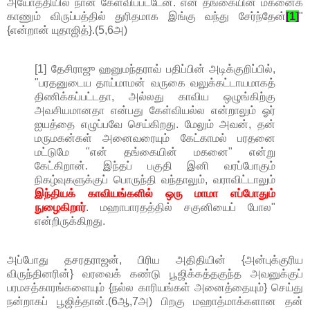
அயோத்தியில் நான் கேள்விப்பட்டேன். என் தங்கையின் மகனைக்
காணும் விருப்பத்தில் துரிதமாக இங்கு வந்து சேர்ந்தேன்
[1]
"
{என்றான் யுதாஜித்}.(5,6அ)
[1] தேசிராஜு ஹனுமந்தராவ் பதிப்பின் அடிக்குறிப்பில்,
"பரதனுடைய தாய்மாமன் வருகை வலுக்கட்டாயமாகத்
திணிக்கப்பட்டதா, அல்லது காவிய ஒழுங்கிற்கு
அவசியமானதா என்பது கேள்வியல்ல என்றாலும் ஓர்
ஐயத்தை எழுப்பவே செய்கிறது. மேலும் அவன், தன்
மருமகன்கள் அனைவரையும் கேட்காமல் பரதனை
மட்டுமே "என் தங்கையின் மகனை" என்று
கேட்கிறான். இந்தப் பகுதி இனி வரப்போகும்
நிகழ்வுகளுக்குப் பொருந்தி வந்தாலும், வராவிட்டாலும்
இந்தியக் காவியங்களில் ஒரு மாமா எப்போதும்
நுழைகிறார்
. மஹாபாரதத்தில் சகுனியைப் போல"
என்றிருக்கிறது.
அப்போது தசரதராஜன், பிரிய அதிதியின் {அன்புக்குரிய
விருந்தினரின்} வரவைக் கண்டு பூஜிக்கத்தகுந்த அவனுக்குப்
பரமசத்காரங்களையும் {நல்ல காரியங்கள் அனைத்தையும்} செய்து
நன்றாகப் பூஜித்தான்.(6ஆ,7அ) பிறகு மஹாத்மாக்களான தன்