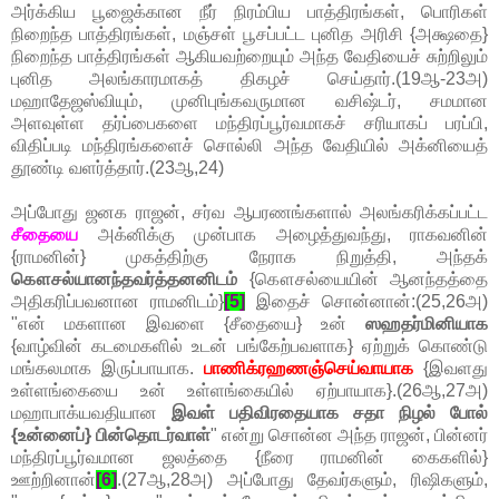
அர்க்கிய பூஜைக்கான நீர் நிரம்பிய பாத்திரங்கள், பொரிகள்
நிறைந்த பாத்திரங்கள், மஞ்சள் பூசப்பட்ட புனித அரிசி {அக்ஷதை}
நிறைந்த பாத்திரங்கள் ஆகியவற்றையும் அந்த வேதியைச் சுற்றிலும்
புனித அலங்காரமாகத் திகழச் செய்தார்.(19ஆ-23அ)
மஹாதேஜஸ்வியும், முனிபுங்கவருமான வசிஷ்டர், சமமான
அளவுள்ள தர்ப்பைகளை மந்திரப்பூர்வமாகச் சரியாகப் பரப்பி,
விதிப்படி மந்திரங்களைச் சொல்லி அந்த வேதியில் அக்னியைத்
தூண்டி வளர்த்தார்.(23ஆ,24)
அப்போது ஜனக ராஜன், சர்வ ஆபரணங்களால் அலங்கரிக்கப்பட்ட
சீதையை
அக்னிக்கு முன்பாக அழைத்துவந்து, ராகவனின்
{ராமனின்} முகத்திற்கு நேராக நிறுத்தி, அந்தக்
கௌசல்யானந்தவர்த்தனனிடம்
{கௌசல்யையின் ஆனந்தத்தை
அதிகரிப்பவனான ராமனிடம்}
[5]
இதைச் சொன்னான்:(25,26அ)
"என் மகளான இவளை {சீதையை} உன்
ஸஹதர்மினியாக
{வாழ்வின் கடமைகளில் உடன் பங்கேற்பவளாக} ஏற்றுக் கொண்டு
மங்கலமாக இருப்பாயாக.
பாணிக்ரஹணஞ்செய்வாயாக
{இவளது
உள்ளங்கையை உன் உள்ளங்கையில் ஏற்பாயாக}.(26ஆ,27அ)
மஹாபாக்யவதியான
இவள் பதிவிரதையாக சதா நிழல் போல்
{உன்னைப்} பின்தொடர்வாள்
" என்று சொன்ன அந்த ராஜன், பின்னர்
மந்திரப்பூர்வமான ஜலத்தை {நீரை ராமனின் கைகளில்}
ஊற்றினான்
[6]
.(27ஆ,28அ) அப்போது தேவர்களும், ரிஷிகளும்,