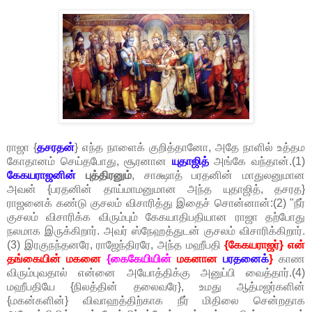
ராஜா {
தசரதன்
} எந்த நாளைக் குறித்தானோ, அதே நாளில் உத்தம
கோதானம் செய்தபோது, சூரனான
யுதாஜித்
அங்கே வந்தான்.(1)
கேகயராஜனின்
புத்திரனும்
, சாக்ஷாத் பரதனின் மாதுலனுமான
அவன் {பரதனின் தாய்மாமனுமான அந்த யுதாஜித், தசரத}
ராஜனைக் கண்டு குசலம் விசாரித்து இதைச் சொன்னான்:(2) "நீர்
குசலம் விசாரிக்க விரும்பும் கேகயாதிபதியான ராஜா தற்போது
நலமாக இருக்கிறார். அவர் ஸ்நேஹத்துடன் குசலம் விசாரிக்கிறார்.
(3) இரகுநந்தனரே, ராஜேந்திரரே, அந்த மஹீபதி
{கேகயராஜர்} என்
தங்கையின் மகனை
{கைகேயியின்
மகனான
பரதனைக்
}
காண
விரும்புவதால் என்னை அயோத்திக்கு அனுப்பி வைத்தார்.(4)
மஹீபதியே {நிலத்தின் தலைவரே}, உமது ஆத்மஜர்களின்
{மகன்களின்} விவாஹத்திற்காக நீர் மிதிலை சென்றதாக