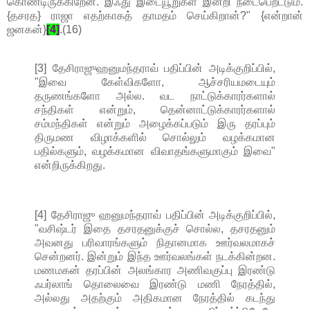
கொண்டிருக்கிறேன். இஃது இடையூறுகள் இன்றி நடைபெறட்டும்.
{தசரத} ராஜா எதற்காகத் தாமதம் செய்கிறான்?" {என்றான்
ஜனகன்}
[4]
.(16)
[3] தேசிராஜுஹனுமந்தராவ் பதிப்பின் அடிக்குறிப்பில்,
"இவை கேள்விகளோ, ஆச்சரியமடையும்
தருணங்களோ அல்ல. வட நாட்டுக்காரர்களால்
சந்திகள் என்றும், தென்னாட்டுக்காரர்களால்
சம்மந்திகள் என்றும் அழைக்கப்படும் இரு தரப்பும்
திருமண விழாக்களில் சொல்லும் வழக்கமான
பதில்களும், வழக்கமான விவாதங்களுமாகும் இவை"
என்றிருக்கிறது.
[4] தேசிராஜு ஹனுமந்தராவ் பதிப்பின் அடிக்குறிப்பில்,
"வசிஷ்டர் இதை தசரதனுக்குச் சொல்ல, தசரதனும்
அவனது பரிவாரங்களும் நிதானமாக ஊர்வலமாகச்
சென்றனர். இன்றும் இந்த ஊர்வலங்கள் நடக்கின்றன.
மணமகன் தரப்பின் அலங்கார அணிவகுப்பு இரண்டு
ஃபர்லாங் தொலைவை இரண்டு மணி நேரத்தில்,
அல்லது அதற்கும் அதிகமான நேரத்தில் கடந்து