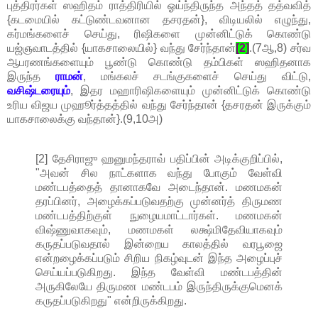
புத்திரர்கள் ஸஹிதம் ராத்திரியில் ஓய்ந்திருந்த அந்தத் தத்வவித்
{கடமையில் கட்டுண்டவனான தசரதன்}, விடியலில் எழுந்து,
கர்மங்களைச் செய்து, ரிஷிகளை முன்னிட்டுக் கொண்டு
யஜ்ஞவாடத்தில் {யாகசாலையில்} வந்து சேர்ந்தான்
[2]
.(7ஆ,8) சர்வ
ஆபரணங்களையும் பூண்டு கொண்டு தம்பிகள் ஸஹிதனாக
இருந்த
ராமன்
, மங்கலச் சடங்குகளைச் செய்து விட்டு,
வசிஷ்டரையும்
, இதர மஹாரிஷிகளையும் முன்னிட்டுக் கொண்டு
உரிய விஜய முஹூர்த்தத்தில் வந்து சேர்ந்தான் {தசரதன் இருக்கும்
யாகசாலைக்கு வந்தான்}.(9,10அ)
[2] தேசிராஜு ஹனுமந்தராவ் பதிப்பின் அடிக்குறிப்பில்,
"அவன் சில நாட்களாக வந்து போகும் வேள்வி
மண்டபத்தைத் தானாகவே அடைந்தான். மணமகன்
தரப்பினர், அழைக்கப்படுவதற்கு முன்னர்த் திருமண
மண்டபத்திற்குள் நுழையமாட்டார்கள். மணமகன்
விஷ்ணுவாகவும், மணமகள் லக்ஷ்மிதேவியாகவும்
கருதப்படுவதால் இன்றைய காலத்தில் வரபூஜை
என்றழைக்கப்படும் சிறிய நிகழ்வுடன் இந்த அழைப்புச்
செய்யப்படுகிறது. இந்த வேள்வி மண்டபத்தின்
அருகிலேயே திருமண மண்டபம் இருந்திருக்குமெனக்
கருதப்படுகிறது" என்றிருக்கிறது.