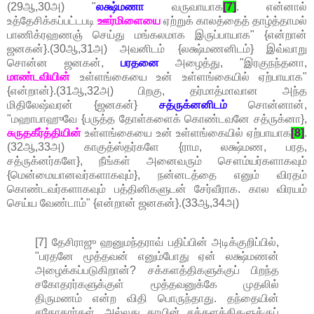
(29ஆ,30அ) "
லக்ஷ்மணா
வருவாயாக
[7]
. என்னால்
உத்தேசிக்கப்பட்டபடி
ஊர்மிளையை
ஏற்றுக் காலத்தைத் தாழ்த்தாமல்
பாணிக்ரஹணஞ் செய்து மங்கலமாக இருப்பாயாக" {என்றான்
ஜனகன்}.(30ஆ,31அ) அவனிடம் {லக்ஷ்மணனிடம்} இவ்வாறு
சொன்ன ஜனகன்,
பரதனை
அழைத்து, "இரகுநந்தனா,
மாண்டவியின்
உள்ளங்கையை உன் உள்ளங்கையில் ஏற்பாயாக"
{என்றான்}.(31ஆ,32அ) பிறகு, தர்மாத்மாவான அந்த
மிதிலேஷ்வரன் {ஜனகன்}
சத்ருக்னனிடம்
சொன்னான்,
"மஹாபாஹுவே {பருத்த தோள்களைக் கொண்டவனே சத்ருக்னா},
சுருதகீர்த்தியின்
உள்ளங்கையை உன் உள்ளங்கையில் ஏற்பாயாக
[8]
.
(32ஆ,33அ) காகுத்ஸ்தர்களே {ராம, லக்ஷ்மண, பரத,
சத்ருக்னர்களே}, நீங்கள் அனைவரும் சௌம்யர்களாகவும்
{மென்மையானவர்களாகவும்}, நன்னடத்தை எனும் விரதம்
கொண்டவர்களாகவும் பத்தினிகளுடன் சேர்வீராக. கால விரயம்
செய்ய வேண்டாம்" {என்றான் ஜனகன்}.(33ஆ,34அ)
[7] தேசிராஜு ஹனுமந்தராவ் பதிப்பின் அடிக்குறிப்பில்,
"பரதனே மூத்தவன் எனும்போது ஏன் லக்ஷ்மணன்
அழைக்கப்படுகிறான்? சக்களத்திகளுக்குப் பிறந்த
சகோதரர்களுக்குள் மூத்தவனுக்கே முதலில்
திருமணம் என்ற விதி பொருந்தாது. தந்தையின்
சகோதரர்கள், அல்லது தாயின் சக்களத்திகளுக்குப்