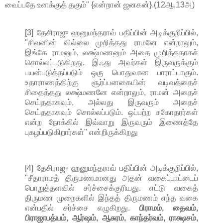
வைப்பதே உனக்குத் தகும்" {என்றான் ஜனகன்}.(12ஆ,13அ)
[3] தேசிராஜு ஹனுமந்தராவ் பதிப்பின் அடிக்குறிப்பில்,
"சிவனின் வில்லை முறித்தது ராமனே என்றாலும்,
இங்கே ராமனும், லக்ஷ்மணனும் அதை முறித்ததாகச்
சொல்லப்படுகிறது. இஃது அவர்கள் இருவருக்கும்
பயன்படுத்தப்படும் ஒரு பொதுவான பாராட்டாகும்.
உதாராணத்திற்கு சூர்ப்பனகையின் வடிவத்தைச்
சிதைத்தது லக்ஷ்மணனே என்றாலும், ராமன் அதைச்
செய்ததாகவும், அல்லது இருவரும் அதைச்
செய்ததாகவும் சொல்லப்படும். ஒப்பற்ற சகோதரர்கள்
என்ற நோக்கில் இவ்வாறு இருவரும் இணைத்தே
புகழப்படுகிறார்கள்" என்றிருக்கிறது
[4] தேசிராஜு ஹனுமந்தராவ் பதிப்பின் அடிக்குறிப்பில்,
"சீதாராமத் திருமணமானது அதன் வகைப்பாட்டைப்
பொறுத்தளவில் சர்ச்சைக்குரியது. எட்டு வகைத்
திருமண முறைகளில் இந்தத் திருமணம் எந்த வகை
என்பதில் சர்ச்சை எழுகிறது.
பிராமம், தைவம்,
பிராஜாபத்யம், ஆர்ஷம், ஆசுரம், காந்தர்வம், ராக்ஷசம்,