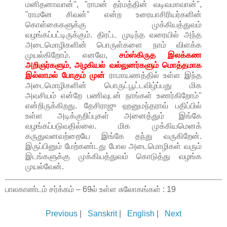
மனிதனாவான்", "ராமன் தர்மத்தின் வடிவமாவான்",
"ராமனே சிவன்" என்ற உரையாசிரியர்களின்
கொள்கைகளுக்கு முக்கியத்துவம்
வழங்கப்பட்டிருக்கும். திரட்ட முடிந்த வரையில் அந்த
அடைமொழிகளின் பொருள்களை நாம் விளக்க
முயல்கிறோம். எனவே,
சம்ஸ்கிருத இலக்கண
அறிஞர்களும், அழகியல் வல்லுனர்களும் மொத்தமாக
இல்லாமல் போகும் முன்
ராமாயணத்தில் உள்ள இந்த
அடைமொழிகளின் பொருட்பூட்டவிழ்ப்பது மிக
அவசியம் என்றே பணிவுடன் நாங்கள் உணர்கிறோம்"
என்றிருக்கிறது. தேசிராஜு ஹனுமந்தராவ் பதிப்பில்
உள்ள அடிக்குறிப்புகள் அனைத்தும் இங்கே
வழங்கப்படுவதில்லை. மிக முக்கியமெனக்
கருதுவனவற்றையே இங்கே தந்து வருகிறேன்.
இருப்பினும் மேற்கண்டது போல அடைமொழிகள் வரும்
இடங்களுக்கு முக்கியத்துவம் கொடுத்து வழங்க
முயல்வேன்.
பாலகாண்டம் சர்க்கம் – 69ல் உள்ள சுலோகங்கள் : 19
Previous
|
Sanskrit
|
English
|
Next