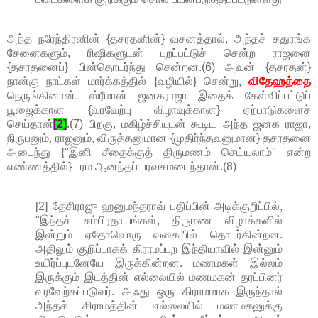
அந்த நரேந்திரனின் {தசரதனின்} வசனத்தால், அந்தச் சதுரங்க
சேனைகளும், ரிஷிகளுடன் புறப்பட்டுச் சென்ற ராஜனை
{தசரதனைப்} பின்தொடர்ந்து சென்றன.(6) அவன் {தசரதன்}
நான்கு நாட்கள் மார்க்கத்தில் {வழியில்} சென்று,
விதேஹத்தை
நெருங்கினான். ஸ்ரீமான் ஜனகராஜா இதைக் கேள்விப்பட்டுப்
பூஜைக்கான {வரவேற்பு விழாவுக்கான} ஏற்பாடுகளைச்
செய்தான்
[2]
.(7) பிறகு, மகிழ்ச்சியுடன் கூடிய அந்த ஜனக ராஜா,
நிருபனும், ராஜனும், விருத்தனுமான {முதிர்ந்தவனுமான} தசரதனை
அடைந்து {"இனி சீதைக்குத் திருமணம் செய்யலாம்" என்ற
எண்ணத்தில்} பரம ஆனந்தப் பரவசமடைந்தான்.(8)
[2] தேசிராஜு ஹனுமந்தராவ் பதிப்பின் அடிக்குறிப்பில்,
"இந்தச் சம்பிரதாயங்கள், திருமண விழாக்களில்
இன்றும் ஏதோவொரு வகையில் தொடர்கின்றன.
அதிலும் குறிப்பாகக் கிராமப்புற இந்தியாவில் இன்னும்
உயிர்ப்புடனேயே இருக்கின்றன. மணமகள் இல்லம்
இருக்கும் இடத்தின் எல்லையில் மணமகன் தரப்பினர்
வரவேற்கப்படுவர். அஃது ஒரு கிராமமாக இருந்தால்
அந்தக் கிராமத்தின் எல்லையில் மணமகனுக்கு