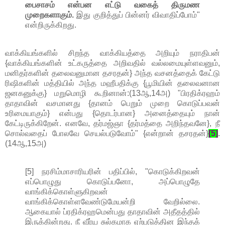
பைசாசம் என்பன எட்டு வகைத் திருமண
முறைகளாகும்.
இது குறித்துப் பின்னர் விவாதிப்போம்"
என்றிருக்கிறது.
வாக்கியங்களில் சிறந்த வாக்கியத்தை அறியும் நராதிபன்
{வாக்கியங்களின் உட்கருத்தை அறிவதில் வல்லமையுள்ளவனும்,
மனிதர்களின் தலைவனுமான தசரதன்} அந்த வசனத்தைக் கேட்டு
ரிஷிகளின் மத்தியில் அந்த மஹீபதிக்கு {பூமியின் தலைவனான
ஜனகனுக்கு} மறுமொழி கூறினான்:(13ஆ,14அ) "பிரதிக்ரஹம்
தாதாவின் வசமானது {தானம் பெறும் முறை கொடுப்பவன்
உரிமையாகும்} என்பது {தொடர்பான} அனைத்தையும் நான்
கேட்டிருக்கிறேன். எனவே, தர்மஜ்ஞா {தர்மத்தை அறிந்தவனே}, நீ
சொல்வதைப் போலவே செயல்படுவோம்" {என்றான் தசரதன்}
[5]
.
(14ஆ,15அ)
[5] நரசிம்மாசாரியரின் பதிப்பில், "கொடுக்கிறவன்
எப்பொழுது கொடுப்பனோ, அப்பொழுதே
வாங்கிக்கொள்ளுகிறவன்
வாங்கிக்கொள்ளவேண்டுமேயன்றி வேறில்லை.
ஆகையால் ப்ரதிக்ரஹமென்பது தாதாவின் அதீதத்தில்
இருக்கின்றது. நீ வீர்ய சுல்கமாக ஏற்படுத்தின இந்தக்