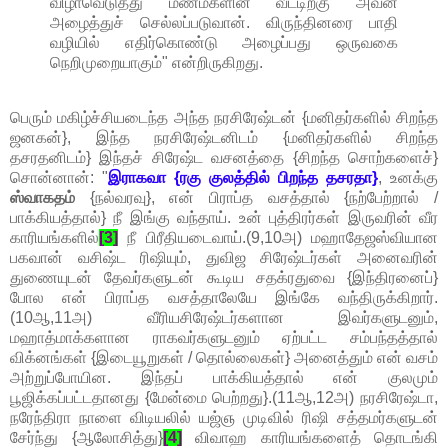
விழாவெடுத்து மணமகளின் வீட்டிற்கு அவன்
அழைத்துச் செல்லப்படுவான். விருந்தினரை பாதி
வழியில் எதிர்கொண்டு அழைப்பது ஒருவகை
நெறிமுறையாகும்" என்றிருகிறது.
பெரும் மகிழ்ச்சியடைந்த அந்த நரசிரேஷ்டன் {மனிதர்களில் சிறந்த
ஜனகன்}, இந்த நரசிரேஷ்டனிடம் {மனிதர்களில் சிறந்த
தசரதனிடம்} இந்தச் சிரேஷ்ட வசனத்தை {சிறந்த சொற்களைச்}
சொன்னான்: "
இராகவா {ரகு குலத்தில் பிறந்த தசரதா}
, உனக்கு
ஸ்வாகதம்
{நல்வரவு}, என் பிராப்த வசத்தால் {நற்பேற்றால் /
பாக்கியத்தால்} நீ இங்கு வந்தாய். உன் புத்திரர்கள் இருவரின் வீர
காரியங்களில்
[3]
நீ பிரீதியடைவாய்.(9,10அ) மஹாதேஜஸ்வியான
பகவான் வசிஷ்ட ரிஷியும், துவிஜ சிரேஷ்டர்கள் அனைவரின்
துணையுடன் தேவர்களுடன் கூடிய சதக்ரதுவை {இந்திரனைப்}
போல என் பிராப்த வசத்தாலேயே இங்கே வந்திருக்கிறார்.
(10ஆ,11அ) வீரியசிரேஷ்டர்களான இவர்களுடனும்,
மஹாத்மாக்களான ராகவர்களுடனும் ஏற்பட்ட சம்பந்தத்தால்
விக்னங்கள் {இடையூறுகள் / தொல்லைகள்} அனைத்தும் என் வசம்
அற்றுப்போயின. இந்தப் பாக்கியத்தால் என் குலமும்
பூஜிக்கப்பட்டதானது {மேன்மை பெற்றது}.(11ஆ,12அ) நரசிரேஷ்டா,
நரேந்திரா நாளை விடியலில் யஜ்ஞ முடிவில் ரிஷி சத்தமர்களுடன்
சேர்ந்து {ஆலோசித்து}
[4]
விவாஹ காரியங்களைத் தொடங்கி