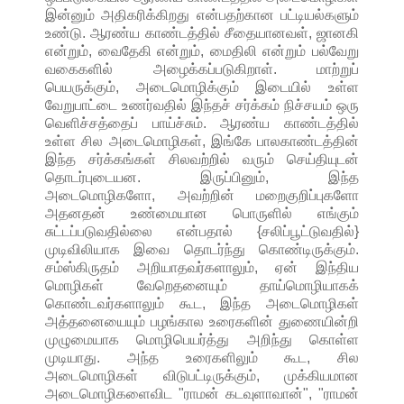
இன்னும் அதிகரிக்கிறது என்பதற்கான பட்டியல்களும்
உண்டு. ஆரண்ய காண்டத்தில் சீதையானவள், ஜானகி
என்றும், வைதேகி என்றும், மைதிலி என்றும் பல்வேறு
வகைகளில் அழைக்கப்படுகிறாள். மாற்றுப்
பெயருக்கும், அடைமொழிக்கும் இடையில் உள்ள
வேறுபாட்டை உணர்வதில் இந்தச் சர்க்கம் நிச்சயம் ஒரு
வெளிச்சத்தைப் பாய்ச்சும். ஆரண்ய காண்டத்தில்
உள்ள சில அடைமொழிகள், இங்கே பாலகாண்டத்தின்
இந்த சர்க்கங்கள் சிலவற்றில் வரும் செய்தியுடன்
தொடர்புடையன. இருப்பினும், இந்த
அடைமொழிகளோ, அவற்றின் மறைகுறிப்புகளோ
அதனதன் உண்மையான பொருளில் எங்கும்
சுட்டப்படுவதில்லை என்பதால் {சலிப்பூட்டுவதில்}
முடிவிலியாக இவை தொடர்ந்து கொண்டிருக்கும்.
சம்ஸ்கிருதம் அறியாதவர்களாலும், ஏன் இந்திய
மொழிகள் வேறெதனையும் தாய்மொழியாகக்
கொண்டவர்களாலும் கூட, இந்த அடைமொழிகள்
அத்தனையையும் பழங்கால உரைகளின் துணையின்றி
முழுமையாக மொழிபெயர்த்து அறிந்து கொள்ள
முடியாது. அந்த உரைகளிலும் கூட, சில
அடைமொழிகள் விடுபட்டிருக்கும், முக்கியமான
அடைமொழிகளைவிட "ராமன் கடவுளாவான்", "ராமன்