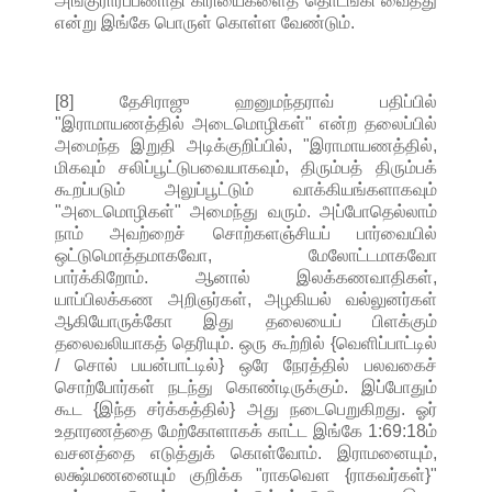
அங்குரார்ப்பணாதி கிரியைகளைத் தொடங்கி வைத்து
என்று இங்கே பொருள் கொள்ள வேண்டும்.
[8] தேசிராஜு ஹனுமந்தராவ் பதிப்பில்
"இராமாயணத்தில் அடைமொழிகள்" என்ற தலைப்பில்
அமைந்த இறுதி அடிக்குறிப்பில், "இராமாயணத்தில்,
மிகவும் சலிப்பூட்டுபவையாகவும், திரும்பத் திரும்பக்
கூறப்படும் அலுப்பூட்டும் வாக்கியங்களாகவும்
"அடைமொழிகள்" அமைந்து வரும். அப்போதெல்லாம்
நாம் அவற்றைச் சொற்களஞ்சியப் பார்வையில்
ஒட்டுமொத்தமாகவோ, மேலோட்டமாகவோ
பார்க்கிறோம். ஆனால் இலக்கணவாதிகள்,
யாப்பிலக்கண அறிஞர்கள், அழகியல் வல்லுனர்கள்
ஆகியோருக்கோ இது தலையைப் பிளக்கும்
தலைவலியாகத் தெரியும். ஒரு கூற்றில் {வெளிப்பாட்டில்
/ சொல் பயன்பாட்டில்} ஒரே நேரத்தில் பலவகைச்
சொற்போர்கள் நடந்து கொண்டிருக்கும். இப்போதும்
கூட {இந்த சர்க்கத்தில்} அது நடைபெறுகிறது. ஓர்
உதாரணத்தை மேற்கோளாகக் காட்ட இங்கே 1:69:18ம்
வசனத்தை எடுத்துக் கொள்வோம். இராமனையும்,
லக்ஷ்மணனையும் குறிக்க "ராகவௌ {ராகவர்கள்}"