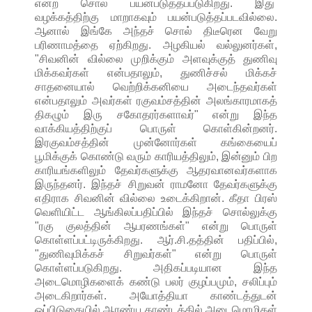
என்ற சொல் பயன்படுத்தப்படுகிறது. இது
வழக்கத்திற்கு மாறாகவும் பயன்படுத்தப்படவில்லை.
ஆனால் இங்கே அந்தச் சொல் திடீரென வேறு
பரிணாமத்தை ஏற்கிறது. அழகியல் வல்லுனர்கள்,
"சிவனின் வில்லை முறிக்கும் அளவுக்குத் துணிவு
மிக்கவர்கள் என்பதாலும், துணிச்சல் மிக்கச்
சாதனையால் வெற்றிக்கனியை அடைந்தவர்கள்
என்பதாலும் அவர்கள் ரகுவம்சத்தின் அலங்காரமாகத்
திகழும் இரு சகோதரர்களாவர்" என்று இந்த
வாக்கியத்திற்குப் பொருள் கொள்கின்றனர்.
இரகுவம்சத்தின் முன்னோர்கள் கங்கையைப்
பூமிக்குக் கொண்டு வரும் காரியத்திலும், இன்னும் பிற
காரியங்களிலும் தேவர்களுக்கு ஆதரவானவர்களாக
இருந்தனர். இந்தச் சிறுவன் ராமனோ தேவர்களுக்கு
எதிராக சிவனின் வில்லை உடைக்கிறான். கீதா பிரஸ்
வெளியிட்ட ஆங்கிலப்பதிப்பில் இந்தச் சொல்லுக்கு
"ரகு குலத்தின் ஆபரணங்கள்" என்று பொருள்
கொள்ளப்பட்டிருக்கிறது. ஆர்.சி.தத்தின் பதிப்பில்,
"துணிவுமிக்கச் சிறுவர்கள்" என்று பொருள்
கொள்ளப்படுகிறது. அதிகப்படியான இந்த
அடைமொழிகளைக் கண்டு பலர் குழப்பமும், சலிப்பும்
அடைகிறார்கள். அயோத்தியா காண்டத்துடன்
ஒப்பிடுகையில் ஆரண்ய காண்டத்தில் அடைமொழிகள்