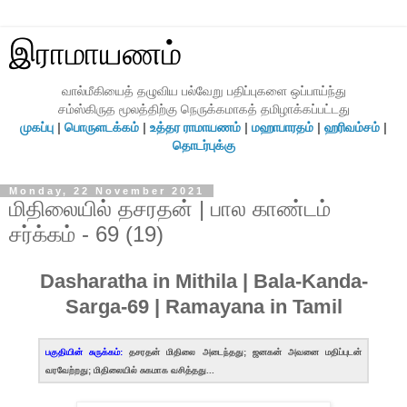
இராமாயணம்
வால்மீகியைத் தழுவிய பல்வேறு பதிப்புகளை ஒப்பாய்ந்து
சம்ஸ்கிருத மூலத்திற்கு நெருக்கமாகத் தமிழாக்கப்பட்டது
முகப்பு
|
பொருளடக்கம்
|
உத்தர ராமாயணம்
|
மஹாபாரதம்
|
ஹரிவம்சம்
|
தொடர்புக்கு
Monday, 22 November 2021
மிதிலையில் தசரதன் | பால காண்டம்
சர்க்கம் - 69 (19)
Dasharatha in Mithila | Bala-Kanda-
Sarga-69 | Ramayana in Tamil
பகுதியின் சுருக்கம்:
தசரதன் மிதிலை அடைந்தது; ஜனகன் அவனை மதிப்புடன்
வரவேற்றது; மிதிலையில் சுகமாக வசித்தது...