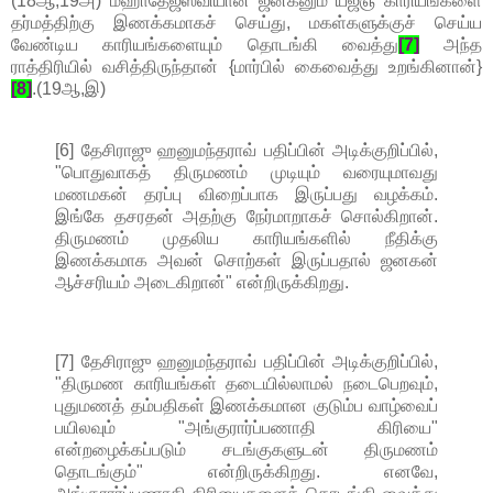
(18ஆ,19அ) மஹாதேஜஸ்வியான ஜனகனும் யஜ்ஞ காரியங்களை
தர்மத்திற்கு இணக்கமாகச் செய்து, மகள்களுக்குச் செய்ய
வேண்டிய காரியங்களையும் தொடங்கி வைத்து
[7]
அந்த
ராத்திரியில் வசித்திருந்தான் {மார்பில் கைவைத்து உறங்கினான்}
[8]
.(19ஆ,இ)
[6] தேசிராஜு ஹனுமந்தராவ் பதிப்பின் அடிக்குறிப்பில்,
"பொதுவாகத் திருமணம் முடியும் வரையுமாவது
மணமகன் தரப்பு விறைப்பாக இருப்பது வழக்கம்.
இங்கே தசரதன் அதற்கு நேர்மாறாகச் சொல்கிறான்.
திருமணம் முதலிய காரியங்களில் நீதிக்கு
இணக்கமாக அவன் சொற்கள் இருப்பதால் ஜனகன்
ஆச்சரியம் அடைகிறான்" என்றிருக்கிறது.
[7] தேசிராஜு ஹனுமந்தராவ் பதிப்பின் அடிக்குறிப்பில்,
"திருமண காரியங்கள் தடையில்லாமல் நடைபெறவும்,
புதுமணத் தம்பதிகள் இணக்கமான குடும்ப வாழ்வைப்
பயிலவும் "அங்குரார்ப்பணாதி கிரியை"
என்றழைக்கப்படும் சடங்குகளுடன் திருமணம்
தொடங்கும்" என்றிருக்கிறது. எனவே,