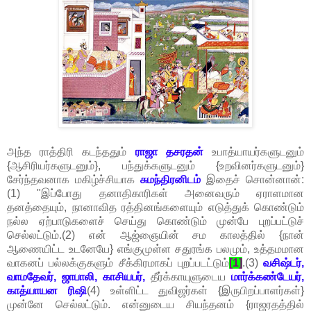
அந்த ராத்திரி கடந்ததும்
ராஜா தசரதன்
உபாத்யாயர்களுடனும்
{ஆசிரியர்களுடனும்}, பந்துக்களுடனும் {உறவினர்களுடனும்}
சேர்ந்தவனாக மகிழ்ச்சியாக
சுமந்திரனிடம்
இதைச் சொன்னான்:
(1) "இப்போது தனாதிகாரிகள் அனைவரும் ஏராளமான
தனத்தையும், நானாவித ரத்தினங்களையும் எடுத்துக் கொண்டும்
நல்ல ஏற்பாடுகளைச் செய்து கொண்டும் முன்பே புறப்பட்டுச்
செல்லட்டும்.(2) என் ஆஜ்ஞையின் சம காலத்தில் {நான்
ஆணையிட்ட உடனேயே} எங்குமுள்ள சதுரங்க பலமும், உத்தமமான
வாகனப் பல்லக்குகளும் சீக்கிரமாகப் புறப்படட்டும்
[1]
.(3)
வசிஷ்டர்,
வாமதேவர், ஜாபாலி, காசியபர்,
தீர்க்காயுளுடைய
மார்க்கண்டேயர்,
காத்யாயன ரிஷி
(4) உள்ளிட்ட துவிஜர்கள் {இருபிறப்பாளர்கள்}
முன்னே செல்லட்டும். என்னுடைய சியந்தனம் {ராஜரதத்தில்