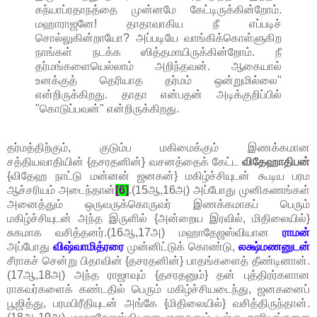
கந்யாப்ரதாநத்தை முன்னமே கேட்டிருக்கின்றோம்.
மஹாராஜனே! தாதாவாகிய நீ எப்படிச்
சொல்லுகின்றாயோ? அப்படியே வாங்கிக்கொள்ளுகிற
நாங்கள் நடக்க ஸித்தமாயிருக்கின்றோம். நீ
தர்மங்களையெல்லாம் அறிந்தவன். ஆகையால்
உனக்குத் தெரியாத தர்மம் ஒன்றுமில்லை"
என்றிருக்கிறது. தாதா என்பதன் அடிக்குறிப்பில்
"கொடுப்பவன்" என்றிருக்கிறது.
தர்மத்திற்கும், குடும்ப மகிமைக்கும் இணக்கமான
சத்தியவாதியின் {தசரதனின்} வசனத்தைக் கேட்ட
விதேஹாதிபன்
{விதேஹ நாட்டு மன்னன் ஜனகன்} மகிழ்ச்சியுடன் கூடிய பரம
ஆச்சரியம் அடைந்தான்
[6]
.(15ஆ,16அ) அப்போது முனிகணங்கள்
அனைத்தும் ஒருவருக்கொருவர் இணக்கமாகப் பெரும்
மகிழ்ச்சியுடன் அந்த இருளில் {அன்றைய இரவில், மிதிலையில்}
சுகமாக வசித்தனர்.(16ஆ,17அ) மஹாதேஜஸ்வியான
ராமன்
அப்போது
விஷ்வாமித்ரரை
முன்னிட்டுக் கொண்டு,
லக்ஷ்மணனுடன்
சீராகச் சென்று பிதாவின் {தசரதனின்} பாதங்களைத் தீண்டினான்.
(17ஆ,18அ) அந்த ராஜாவும் {தசரதனும்} தன் புத்திரர்களான
ராகவர்களைக் கண்டதில் பெரும் மகிழ்ச்சியடைந்து, ஜனகனைப்
பூஜித்து, பரமபிரீதியுடன் அங்கே {மிதிலையில்} வசித்திருந்தான்.