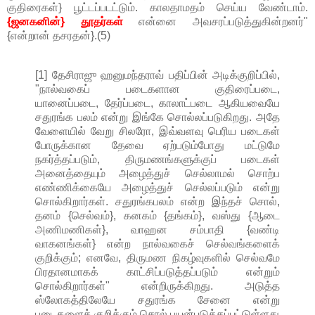
குதிரைகள்} பூட்டப்படட்டும். காலதாமதம் செய்ய வேண்டாம்.
{ஜனகனின்} தூதர்கள்
என்னை அவசரப்படுத்துகின்றனர்"
{என்றான் தசரதன்}.(5)
[1] தேசிராஜு ஹனுமந்தராவ் பதிப்பின் அடிக்குறிப்பில்,
"நால்வகைப் படைகளான குதிரைப்படை,
யானைப்படை, தேர்ப்படை, காலாட்படை ஆகியவையே
சதுரங்க பலம் என்று இங்கே சொல்லப்படுகிறது. அதே
வேளையில் வேறு சிலரோ, இவ்வளவு பெரிய படைகள்
போருக்கான தேவை ஏற்படும்போது மட்டுமே
நகர்த்தப்படும், திருமணங்களுக்குப் படைகள்
அனைத்தையும் அழைத்துச் செல்லாமல் சொற்ப
எண்ணிக்கையே அழைத்துச் செல்லப்படும் என்று
சொல்கிறார்கள். சதுரங்கபலம் என்ற இந்தச் சொல்,
தனம் {செல்வம்}, கனகம் {தங்கம்}, வஸ்து {ஆடை
அணிமணிகள்}, வாஹன சம்பாதி {வண்டி
வாகனங்கள்} என்ற நால்வகைச் செல்வங்களைக்
குறிக்கும்; எனவே, திருமண நிகழ்வுகளில் செல்வமே
பிரதானமாகக் காட்சிப்படுத்தப்படும் என்றும்
சொல்கிறார்கள்" என்றிருக்கிறது. அடுத்த
ஸ்லோகத்திலேயே சதுரங்க சேனை என்று
படைகளைக் குறிக்கும் சொல் பயன்படுத்தப்பட்டுள்ளது