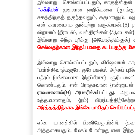
இவ்வாறு சொல்லப்பட்டதும், காகுத்ஸ்தன் 
"சுக்ரீவன்
முதலான ஹரிக்களை {குரங்குகளை
சுகத்திற்குத் தகுந்தவனும், சுகுமாரனும்,
என் காரணமாக துன்புற்று வருகிறான்.(5) தர
ஸ்நானம் {நீராடல்}, வஸ்திரங்கள் {ஆடைகள்
இவ்வாறு அந்த புரீக்கு {அயோத்திக்குத்} 
செல்வதற்கான இந்தப் பாதை கடப்பதற்கு மி
இவ்வாறு சொல்லப்பட்டதும், விபீஷணன் காக
"பார்த்திவாத்மஜரே, ஒரே பகலில் அந்தப் புர
பத்ரம் {மங்கலமாக இருப்பீராக}. சூரியனை
கொண்டதும், என் பிராதாவான {என்னுடன்
ராவணனால்{9} அபகரிக்கப்பட்டது.
அதுலவி
உத்தமமானதும், {நம்} விருப்பத்திற்
அர்த்தத்திற்காக இங்கே பாலிதம் செய்யப்பட்ட
எந்த யானத்தில் பிணியேதுமின்றி {கவ
அத்தகையதும், மேகம் போன்றதுமான இந்த வி