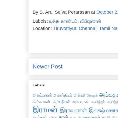
By
S. Arul Selva Perarasan
at
October 2
Labels:
யுத்த காண்டம்
,
விபீஷணன்
Location:
Tiruvottiyur, Chennai, Tamil Na
Newer Post
Labels
அங்கத
அகம்பனன்
அகஸ்தியர்
அக்னி
அக்ஷன்
அம்சுமான்
அம்பரீசன்
அயோமுகி
அவித்தர்
அவிந்
இராமன்
இராவணன்
இலக்ஷ்மணன
கரன்
கபந்தன்
காகாசுரன்
காதி
கபிலர்
கருடன்
கிர