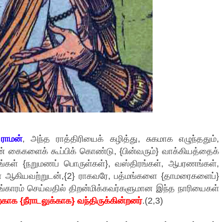
}
ராமன்
, அந்த ராத்திரியைக் கழித்து, சுகமாக எழுந்ததும்,
ன் கைகளைக் கூப்பிக் கொண்டு, {பின்வரும்} வாக்கியத்தைக்
கங்கள் {நறுமணப் பொருள்கள்}, வஸ்திரங்கள், ஆபரணங்கள்,
 ஆகியவற்றுடன்,{2} ராகவரே, பத்மங்களை {தாமரைகளைப்}
ாரம் செய்வதில் திறன்மிக்கவர்களுமான இந்த நாரியைகள்
காக {நீராடலுக்காக} வந்திருக்கின்றனர்
.(2,3)