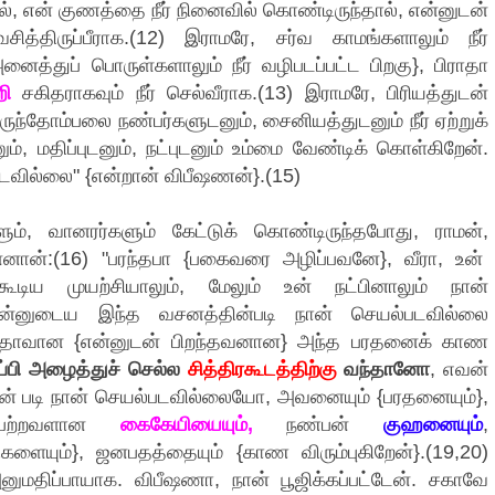
ல், என் குணத்தை நீர் நினைவில் கொண்டிருந்தால், என்னுடன்
சித்திருப்பீராக.(12) இராமரே, சர்வ காமங்களாலும் நீர்
ய அனைத்துப் பொருள்களாலும் நீர் வழிபடப்பட்ட பிறகு}, பிராதா
ி
சகிதராகவும் நீர் செல்வீராக.(13) இராமரே, பிரியத்துடன்
விருந்தோம்பலை நண்பர்களுடனும், சைனியத்துடனும் நீர் ஏற்றுக்
், மதிப்புடனும், நட்புடனும் உம்மை வேண்டிக் கொள்கிறேன்.
டவில்லை" {என்றான் விபீஷணன்}.(15)
ளும், வானரர்களும் கேட்டுக் கொண்டிருந்தபோது, ராமன்,
்னான்:(16) "பரந்தபா {பகைவரை அழிப்பவனே}, வீரா, உன்
ூடிய முயற்சியாலும், மேலும் உன் நட்பினாலும் நான்
ா, உன்னுடைய இந்த வசனத்தின்படி நான் செயல்படவில்லை
ிராதாவான {என்னுடன் பிறந்தவனான} அந்த பரதனைக் காண
ப்பி அழைத்துச் செல்ல
சித்திரகூடத்திற்கு
வந்தானோ
, எவன்
தின் படி நான் செயல்படவில்லையோ, அவனையும் {பரதனையும்},
்பெற்றவளான
கைகேயியையும்,
நண்பன்
குஹனையும்
,
யும்}, ஜனபதத்தையும் {காண விரும்புகிறேன்}.(19,20)
மதிப்பாயாக. விபீஷணா, நான் பூஜிக்கப்பட்டேன். சகாவே