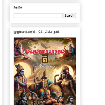
தேடுக
முழுமஹாபாரதம் - 01 - அச்சு நூல்