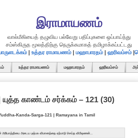
இராமாயணம்
வால்மீகியைத் தழுவிய பல்வேறு பதிப்புகளை ஒப்பாய்ந்து
சம்ஸ்கிருத மூலத்திற்கு நெருக்கமாகத் தமிழாக்கப்பட்டது
ொருளடக்கம்
|
உத்தர ராமாயணம்
|
மஹாபாரதம்
|
ஹரிவம்சம்
|
த
ம்
உத்தர ராமாயணம்
மஹாபாரதம்
ஹரிவம்சம்
அச
 யுத்த காண்டம் சர்க்கம் – 121 (30)
 Yuddha-Kanda-Sarga-121 | Ramayana in Tamil
ாமன் அயோத்தியை அடைய புஷ்பக விமானத்தை ஏற்பாடு செய்த விபீஷணன்...