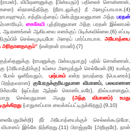
{ராமன்}, விபீஷணனுக்கு {பின்வரும்} பதிலைச் சொன்னான்,
} ஸ்நானத்திற்கு {நீராடலுக்கு} நீ அழைப்பாயாக.(4)
 மஹாபாஹுவும், சத்தியத்தைப் பின்பற்றுபவனுமான அந்த
பரதன்
்மசாரியும்,
கைகேயி
புத்திரனுமான அந்த பரதன் இல்லாமல்
}, ஆபரணங்கள் ஆகியவை எனக்குப் பிடிக்கவில்லை.(6) எப்படி
திரும்பிச் செல்லமுடியுமோ அதைப் பார்ப்பாயாக.
அயோத்யை
க அரிதானதாகும்"
{என்றான் ராமன்}.(7)
ுத்ஸ்தனுக்கு {ராமனுக்கு பின்வருமாறு} பதில் சொன்னான்,
ீக்கு {அயோத்திக்கு} உம்மை அழைத்துச் செல்வேன்.(8) உமக்கு
ப் போல் ஒளிர்வதும்,
புஷ்பகம்
என்ற நாமத்தை {பெயரைக்}
 பிறந்தவரான}
குபேரருக்குரியதுமான விமானம், பலவானான
க்ரமரே {ஒப்பற்ற ஆற்றல் கொண்டவரே}, திவ்யமானதும்,
கேற்றவாறு செல்வதுமான அஃது
{அந்த விமானம்} உமது
ிருக்கிறது
{பாதுகாப்பாக வைக்கப்பட்டிருக்கிறது}.(9,10)
லையேதுமின்றி} நீர் அயோத்யைக்குச் செல்லக்கூடுமோ,
மானம் இங்கே நிற்கிறது.(11) பிராஜ்ஞரே {அறிஞரே}, நான்