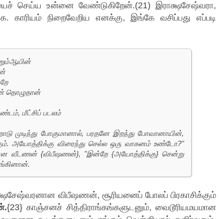
ச் செய்ய உன்னை வேண்டுகிறேன்.(21) இராக்ஷசேஷ்வரா,
. காரியம் நிறைவேறிய எனக்கு, இங்கே வசிப்பது எப்படி
றும்ஆயின்
ன்
்றே
ன் தொழுதான்
்டம், மீட்சிப் படலம்
ோடு முடிந்து போகுமானால், பரதனே இறந்து போவானாயின்,
ும். அயோத்திக்கு விரைந்து செல்ல ஒரு வாகனம் உண்டோ?"
ான வீடணன் {விபீஷணன்}, "இன்றே {அயோத்திக்கு} சென்று
ங்கினான்.
்ஷசேஷ்வரனான விபீஷணன், சூரியனைப் போலப் பிரகாசிக்கும்
்.
{23} காஞ்சனச் சித்திராங்கங்களுடனும், வைடூரியமயமான