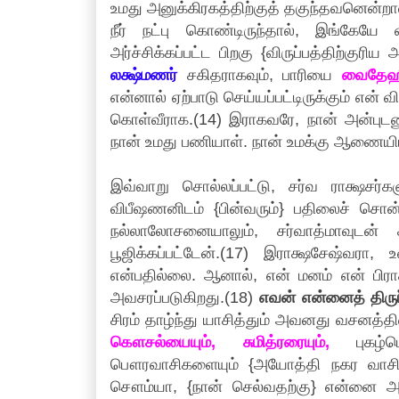
உமது அனுக்கிரகத்திற்குத் தகுந்தவனென்றா
நீர் நட்பு கொண்டிருந்தால், இங்கேயே வ
அர்ச்சிக்கப்பட்ட பிறகு {விருப்பத்திற்குரி
லக்ஷ்மணர்
சகிதராகவும், பாரியை
வைதேஹ
என்னால் ஏற்பாடு செய்யப்பட்டிருக்கும் என் 
கொள்வீராக.(14) இராகவரே, நான் அன்புடனும
நான் உமது பணியாள். நான் உமக்கு ஆணையி
இவ்வாறு சொல்லப்பட்டு, சர்வ ராக்ஷசர்க
விபீஷணனிடம் {பின்வரும்} பதிலைச் சொன
நல்லாலோசனையாலும், சர்வாத்மாவுடன் க
பூஜிக்கப்பட்டேன்.(17) இராக்ஷசேஷ்வர
என்பதில்லை. ஆனால், என் மனம் என் ப
அவசரப்படுகிறது.(18)
எவன் என்னைத் திரு
சிரம் தாழ்ந்து யாசித்தும் அவனது வசனத்
கௌசல்யையும், சுமித்ரரையும்,
புகழ
பௌரவாசிகளையும் {அயோத்தி நகர வாசிகளை
சௌம்யா, {நான் செல்வதற்கு} என்னை அனு