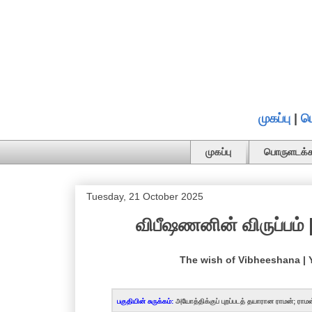
முகப்பு
|
ப
முகப்பு
பொருளடக்க
Tuesday, 21 October 2025
விபீஷணனின் விருப்பம் |
The wish of Vibheeshana |
பகுதியின் சுருக்கம்:
அயோத்திக்குப் புறப்படத் தயாரான ராமன்; ர