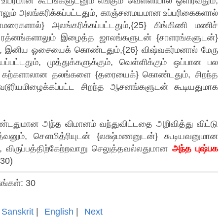
 உயரமான கூடங்களுடனும் எங்கும் வெள்ளியால் ஒளிர்வதும்,
ும் அலங்கரிக்கப்பட்டதும், காஞ்சனமயமான உப்பரிகைகளால்
மரைகளால்} அலங்கரிக்கப்பட்டதும்,{25} கிங்கிணி மணிச்
ம், ரத்னங்களாலும் இழைத்த ஜாலங்களுடன் {சாளரங்களுடன்}
ம், இனிய ஓசையைக் கொண்டதும்,{26} விஷ்வகர்மனால் மேரு
யப்பட்டதும், முத்துக்களுக்கும், வெள்ளிக்கும் ஒப்பான பல
ிகக் கற்களாலான தலங்களை {தரையைக்} கொண்டதும், சிறந்த
த வைடூரியமிழைக்கப்பட்ட சிறந்த ஆசனங்களுடன் கூடியதுமாக
்டதுமான அந்த விமானம் வந்துவிட்டதை அறிவித்து விட்டு
்வனும், சௌமித்ரியுடன் {லக்ஷ்மணனுடன்} கூடியவனுமான
், விருப்பத்திற்கேற்றவாறு செலுத்தவல்லதுமான
அந்த புஷ்பக
(30)
கங்கள்: 30
Sanskrit
|
English
|
Next