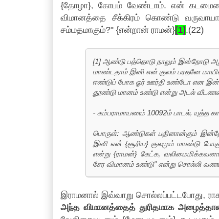
{தோழா}, கோபம் வேண்டாம். என் கடமையை
விமானத்தை சீக்கிரம் கொண்டு வருவாயாக
சம்மதமாகும்?" {என்றான் ராமன்}
[1]
.(22)
[1] ஆண்டு பத்தொடு நாலும் இன்றோடு அ
மாண்டதாம் இனி என் குலம் பரதனே மாயி
ஈண்டுப் போக ஓர் ஊர்தி உண்டோ என இன
தூண்டு மானம் உண்டு என்று அடல் வீடண
- கம்பராமாயணம் 10092ம் பாடல், யுத்த காண
பொருள்: ஆண்டுகள் பதினான்கும் இன்ற
இனி என் {சூரிய} குலமும் மாண்டு போக
என்று {ராமன்} கேட்க, வலிமைமிக்கவன
சேர விமானம் உண்டு" என்று சொல்லி வண
இராமனால் இவ்வாறு சொல்லப்பட்டபோது, ராக
அந்த விமானத்தைத் துரிதமாக அழைத்தான