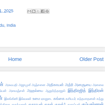
1, 2025
du, India
Home
Older Post
ன்
அதிகாயன்
அத்ரி
அனசூயை
அசுவபதி
அஜாமுகீ
அஞ்சனை
அனலை
இந்திரஜித்
இந்திரன்
அஹல்யை
தியன்
அஸமஞ்சன்
ஆதூர்த்தரஜஸ்
்
உமை
கங்கை
இலங்கினி
இல்வலன்
ஏகஜடை
கசியபர்
கந்தமாதனன்
கந்து
கும்பகர்ணன்
குசநாபன்
குசன்
குசன்1
ுத்திகை
குசத்வஜன்
குசாம்பன்