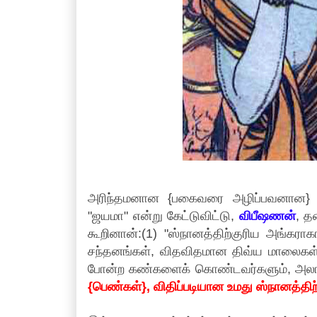
அரிந்தமனான {பகைவரை அழிப்பவனான
"ஜயமா" என்று கேட்டுவிட்டு,
விபீஷணன்
, த
கூறினான்:(1) "ஸ்நானத்திற்குரிய அங்கரா
சந்தனங்கள், விதவிதமான திவ்ய மாலைகள்
போன்ற கண்களைக் கொண்டவர்களும், அலங்க
{பெண்கள்}, விதிப்படியான உமது ஸ்நானத்திற்