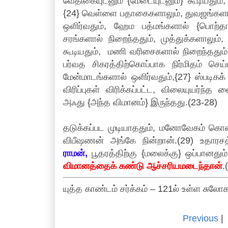
வேதிகையுடனும் {மேடையுடனும்} கூடியதும்,
{24} வெள்ளை பதாகைகளாலும், துவஜங்களால
ஒளிர்வதும், ஹேம பத்மங்களால் {பொற்தா
சரங்களால் நிறைந்ததும், முத்துக்களாலு
கூடியதும், மணி வரிசைகளால் நிறைந்தது
பர்வத சிகரத்திற்கொப்பாக நிர்மிதம் செய்
மேன்மாடங்களால் ஒளிர்வதும்,{27} ஸ்பட
விரிப்புகள் விரிக்கப்பட்ட, விலையுயர்ந்
அஃது {அந்த விமானம்} இருந்தது.(23-28)
தடுக்கப்பட முடியாததும், மனோவேகம் கொண
விபீஷணன் அங்கே நின்றான்.(29) உதாரசத
ராமன்,
பூதரத்திற்கு {மலைக்கு} ஒப்பானதும
விமானத்தைக் கண்டு ஆச்சரியமடைந்தான்
.
யுத்த காண்டம் சர்க்கம் – 121ல் உள்ள சுலோ
Previous
|