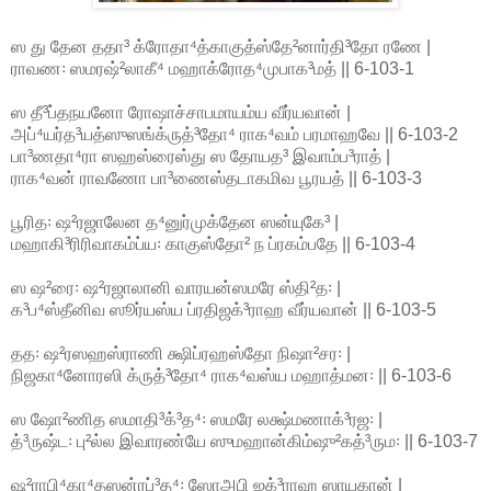
ஸ து தேன ததா³ க்ரோதா⁴த்காகுத்ஸ்தே²னார்தி³தோ ரணே |
ராவண꞉ ஸமரஷ்²லாகீ⁴ மஹாக்ரோத⁴முபாக³மத் || 6-103-1
ஸ தீ³ப்தநயனோ ரோஷாச்சாபமாயம்ய வீர்யவான் |
அப்⁴யர்த³யத்ஸுஸங்க்ருத்³தோ⁴ ராக⁴வம் பரமாஹவே || 6-103-2
பா³ணதா⁴ரா ஸஹஸ்ரைஸ்து ஸ தோயத³ இவாம்ப³ராத் |
ராக⁴வன் ராவணோ பா³ணைஸ்தடாகமிவ பூரயத் || 6-103-3
பூரித꞉ ஷ²ரஜாலேன த⁴னுர்முக்தேன ஸன்யுகே³ |
மஹாகி³ரிரிவாகம்ப்ய꞉ காகுஸ்தோ² ந ப்ரகம்பதே || 6-103-4
ஸ ஷ²ரை꞉ ஷ²ரஜாலானி வாரயன்ஸமரே ஸ்தி²த꞉ |
க³ப⁴ஸ்தீனிவ ஸூர்யஸ்ய ப்ரதிஜக்³ராஹ வீர்யவான் || 6-103-5
தத꞉ ஷ²ரஸஹஸ்ராணி க்ஷிப்ரஹஸ்தோ நிஷா²சர꞉ |
நிஜகா⁴னோரஸி க்ருத்³தோ⁴ ராக⁴வஸ்ய மஹாத்மன꞉ || 6-103-6
ஸ ஷோ²ணித ஸமாதி³க்³த⁴꞉ ஸமரே லக்ஷ்மணாக்³ரஜ꞉ |
த்³ருஷ்ட꞉ பு²ல்ல இவாரண்யே ஸுமஹான்கிம்ஷு²கத்³ரும꞉ || 6-103-7
ஷ²ராபி⁴கா⁴தஸன்ரப்³த⁴꞉ ஸோஅபி ஜக்³ராஹ ஸாயகான் |