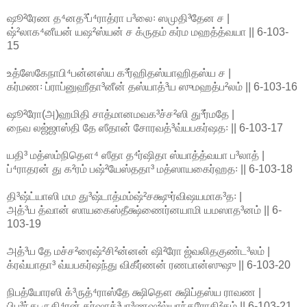
ஷூ²ரேண த⁴னத³ப்⁴ராத்ரா ப³லை꞉ ஸமுதி³தேன ச |
ஷ்²லாக⁴னீயன் யஷ²ஸ்யன் ச க்ருதம் கர்ம மஹத்த்வயா || 6-103-
15
உத்ஸேகேநாபி⁴பன்னஸ்ய க³ர்ஹிதஸ்யாஹிதஸ்ய ச |
கர்மண꞉ ப்ராப்னுஹீதா³னீன் தஸ்யாத்³ய ஸுமஹத்ப²லம் || 6-103-16
ஷூ²ரோ(அ)ஹமிதி சாத்மானமவக³ச்ச²ஸி து³ர்மதே |
நைவ லஜ்ஜாஸ்தி தே ஸீதான் சோரவத்³வ்யபகர்ஷத꞉ || 6-103-17
யதி³ மத்ஸம்நிதௌ⁴ ஸீதா த⁴ர்ஷிதா ஸ்யாத்த்வயா ப³லாத் |
ப்⁴ராதரன் து க²ரம் பஷ்²யேஸ்ததா³ மத்ஸாயகைர்ஹத꞉ || 6-103-18
தி³ஷ்ட்யாஸி மம து³ஷ்டாத்மம்ஷ்²சக்ஷுர்விஷயமாக³த꞉ |
அத்³ய த்வான் ஸாயகைஸ்தீக்ஷ்ணைர்னயாமி யமஸாத³னம் || 6-
103-19
அத்³ய தே மச்ச²ரைஷ்²சி²ன்னன் ஷி²ரோ ஜ்வலிதகுண்ட³லம் |
க்ரவ்யாதா³ வ்யபகர்ஷந்து விகீர்ணன் ரணபான்ஸுஷு || 6-103-20
நிபத்யோரஸி க்³ருத்⁴ராஸ்தே க்ஷிதௌ க்ஷிப்தஸ்ய ராவண |
பிப³ந்து ருதி⁴ரன் தர்ஷாத்³பா³ணஷ²ல்யாந்தரோதி²தம் || 6-103-21