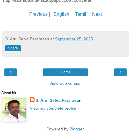
http://aksharamukha.appspot.com/converter
Previous
|
English
|
Tamil
|
Next
S. Arul Selva Perarasan
at
September 25, 2025
Share
‹
›
Home
View web version
About Me
S. Arul Selva Perarasan
View my complete profile
Powered by
Blogger
.