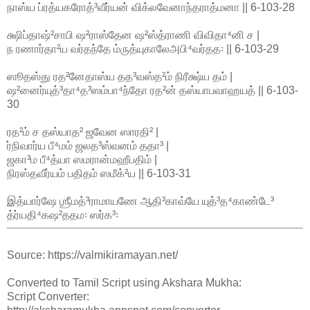
நாஸ்ய ப்ரத்யகரோத்³வீர்யன் விக்லவேனாந்தராத்மனா || 6-103-28
க்ஷிப்தாஷ்²சாபி ஷ²ராஸ்தேன ஷ²ஸ்த்ராணி விவிதா⁴னி ச |
ந ரணார்தா²ய வர்தந்தே ம்ருத்யுகாலேஅபி⁴வர்தத꞉ || 6-103-29
ஸூதஸ்து ரத²னேதாஸ்ய தத³வஸ்த²ம் நிரீக்ஷ்ய தம் |
ஷ²னைர்யுத்³தா⁴த³ஸம்பா⁴ந்தோ ரத²ன் தஸ்யாபவாஹயத் || 6-103-
30
ரத²ம் ச தஸ்யாத² ஜவேன ஸாரதி² |
ர்நிவார்ய பீ⁴மம் ஜலத³ஸ்வனம் ததா³ |
ஜகா³ம பீ⁴த்யா ஸமரான்மஹீபதிம் |
நிரஸ்தவீர்யம் பதிதம் ஸமீக்²ய || 6-103-31
இத்யார்ஷே ஶ்ரீமத்³ராமாயணே ஆதி³காவ்யே யுத்³த⁴காண்டே³
த்ர்யதி⁴கஷ²ததம꞉ ஸர்க³꞉
Source: https://valmikiramayan.net/
Converted to Tamil Script using Akshara Mukha:
Script Converter: