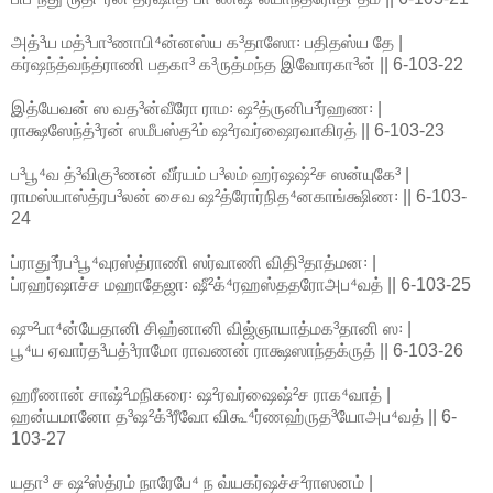
அத்³ய மத்³பா³ணாபி⁴ன்னஸ்ய க³தாஸோ꞉ பதிதஸ்ய தே |
கர்ஷந்த்வந்த்ராணி பதகா³ க³ருத்மந்த இவோரகா³ன் || 6-103-22
இத்யேவன் ஸ வத³ன்வீரோ ராம꞉ ஷ²த்ருனிப³ர்ஹண꞉ |
ராக்ஷஸேந்த்³ரன் ஸமீபஸ்த²ம் ஷ²ரவர்ஷைரவாகிரத் || 6-103-23
ப³பூ⁴வ த்³விகு³ணன் வீர்யம் ப³லம் ஹர்ஷஷ்²ச ஸன்யுகே³ |
ராமஸ்யாஸ்த்ரப³லன் சைவ ஷ²த்ரோர்நித⁴னகாங்க்ஷிண꞉ || 6-103-
24
ப்ராது³ர்ப³பூ⁴வுரஸ்த்ராணி ஸர்வாணி விதி³தாத்மன꞉ |
ப்ரஹர்ஷாச்ச மஹாதேஜா꞉ ஷீ²க்⁴ரஹஸ்ததரோஅப⁴வத் || 6-103-25
ஷு²பா⁴ன்யேதானி சிஹ்னானி விஜ்ஞாயாத்மக³தானி ஸ꞉ |
பூ⁴ய ஏவார்த³யத்³ராமோ ராவணன் ராக்ஷஸாந்தக்ருத் || 6-103-26
ஹரீணான் சாஷ்²மநிகரை꞉ ஷ²ரவர்ஷைஷ்²ச ராக⁴வாத் |
ஹன்யமானோ த³ஷ²க்³ரீவோ விகூ⁴ர்ணஹ்ருத³யோஅப⁴வத் || 6-
103-27
யதா³ ச ஷ²ஸ்த்ரம் நாரேபே⁴ ந வ்யகர்ஷச்ச²ராஸனம் |