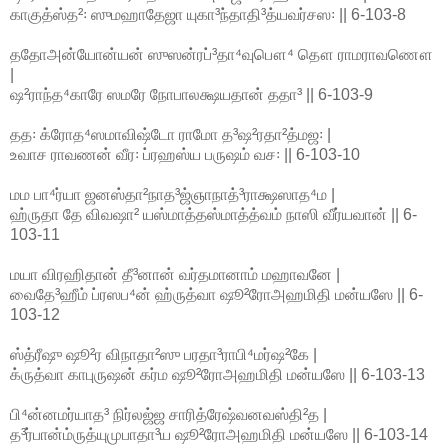
காகுத்ஸ்த²꞉ ஸுமஹாதேஜா யுகா³ந்தாதி³த்யவர்சஸ꞉ || 6-103-8
ததோஅன்யோன்யன் ஸுஸன்ரப்³தா⁴வுபௌ⁴ தௌ ராமராவணௌ
|
ஷ²ராந்த⁴காரே ஸமரே நோபாலக்ஷயதான் ததா³ || 6-103-9
தத꞉ க்ரோத⁴ஸமாவிஷ்டோ ராமோ த³ஷ²ரதா²த்மஜ꞉ |
உவாச ராவணன் வீர꞉ ப்ரஹஸ்ய பருஷம் வச꞉ || 6-103-10
மம பா⁴ர்யா ஜனஸ்தா²நாத³ஜ்ஞாநாத்³ராக்ஷஸாத⁴ம |
ஹ்ருதா தே விவஷா² யஸ்மாத்தஸ்மாத்த்வம் நாஸி வீர்யவான் || 6-
103-11
மயா விரஹிதான் தீ³னான் வர்தமானாம் மஹாவனே |
வைதே³ஹீம் ப்ரஸப⁴ன் ஹ்ருத்வா ஷூ²ரோஅஹமிதி மன்யஸே || 6-
103-12
ஸ்த்ரீஷு ஷூ²ர விநாதா²ஸு பரதா³ராபி⁴மர்ஷ²கே |
க்ருத்வா காபுருஷன் கர்ம ஷூ²ரோஅஹமிதி மன்யஸே || 6-103-13
பி⁴ன்னமர்யாத³ நிர்லஜ்ஜ சாரித்ரேஷ்வனவஸ்தி²த |
த³ர்பான்ம்ருத்யுமுபாதா³ய ஷூ²ரோஅஹமிதி மன்யஸே || 6-103-14