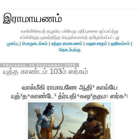
இராமாயணம்
வால்மீகியைத் தழுவிய பல்வேறு பதிப்புகளை ஒப்பாய்ந்து
சம்ஸ்கிருத மூலத்திற்கு நெருக்கமாகத் தமிழாக்கப்பட்டது
முகப்பு
|
பொருளடக்கம்
|
உத்தர ராமாயணம்
|
மஹாபாரதம்
|
ஹரிவம்சம்
|
தொடர்புக்கு
Thursday, 25 September 2025
யுத்த காண்டம் 103ம் ஸர்கம்
வால்மீகி ராமாயணே ஆதி³ காவ்யே
யுத்³த⁴காண்டே³ த்ர்யதி⁴கஷ²ததம꞉ ஸர்க³꞉