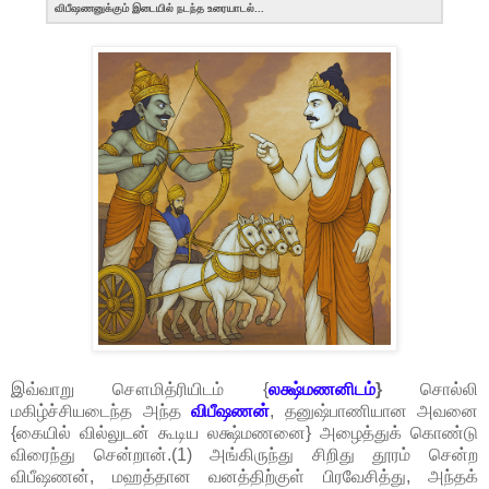
விபீஷணனுக்கும் இடையில் நடந்த உரையாடல்...
இவ்வாறு சௌமித்ரியிடம் {
லக்ஷ்மணனிடம்
}
சொல்லி
மகிழ்ச்சியடைந்த அந்த
விபீஷணன்
, தனுஷ்பாணியான அவனை
{கையில் வில்லுடன் கூடிய லக்ஷ்மணனை} அழைத்துக் கொண்டு
விரைந்து சென்றான்.(1) அங்கிருந்து சிறிது தூரம் சென்ற
விபீஷணன், மஹத்தான வனத்திற்குள் பிரவேசித்து, அந்தக்