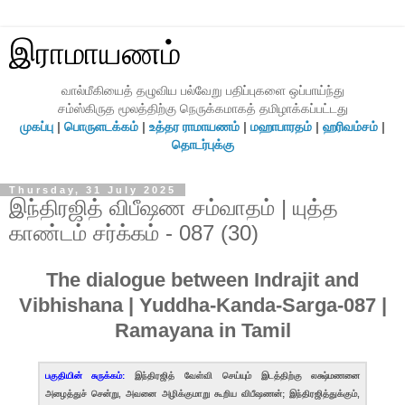
இராமாயணம்
வால்மீகியைத் தழுவிய பல்வேறு பதிப்புகளை ஒப்பாய்ந்து
சம்ஸ்கிருத மூலத்திற்கு நெருக்கமாகத் தமிழாக்கப்பட்டது
முகப்பு
|
பொருளடக்கம்
|
உத்தர ராமாயணம்
|
மஹாபாரதம்
|
ஹரிவம்சம்
|
தொடர்புக்கு
Thursday, 31 July 2025
இந்திரஜித் விபீஷண சம்வாதம் | யுத்த
காண்டம் சர்க்கம் - 087 (30)
The dialogue between Indrajit and
Vibhishana | Yuddha-Kanda-Sarga-087 |
Ramayana in Tamil
பகுதியின் சுருக்கம்:
இந்திரஜித் வேள்வி செய்யும் இடத்திற்கு லக்ஷ்மணனை
அழைத்துச் சென்று, அவனை அழிக்குமாறு கூறிய விபீஷணன்; இந்திரஜித்துக்கும்,