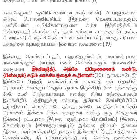
ரதத்தில் ஏறியவனாக எதிரில் தோன்றினான்.(8)
மஹாதேஜஸ்வி {ஒளிமிக்கவனான லக்ஷ்மணன்}, அபராஜிதனான
அந்தப் பௌலஸ்தியனிடம் {இதுவரை வெல்லப்படாதவனும்,
புலஸ்தியரின் வழித்தோன்றலுமான அந்த இந்திரஜித்திடம்
பின்வருமாறு} சொன்னான், "நான் உன்னை சமருக்கு {போருக்கு
அறைகூவி} அழைக்கிறேன். {மாயை செய்யாமல்} எனக்கு சரியான
யுத்தத்தை வழங்குவாயாக" {என்றான் லக்ஷ்மணன்}.(9)
இவ்வாறு சொல்லப்பட்டதும், மஹாதேஜஸ்வியும், மனஸ்வியுமான
ராவணாத்மஜன் {உயர்ந்த மனம் கொண்டவனும், ராவணனின்
மகனுமான
இந்திரஜித்}, அங்கே விபீஷணனைக் கண்டு,
{பின்வரும்} கடும் வாக்கியத்தைக் கூறினான்:
(10) "இராக்ஷசரே, நீர்
இங்கேயே பிறந்தீர், வளர்க்கப்பட்டீர். சாக்ஷாத் என் பிதாவின்
பிராதாவும், எனக்குப் பித்ருவ்யருமாக இருக்கிறீர் {என் தந்தைக்கு
நேரே உடன் பிறந்தவராகவும், எனக்கு சிறிய தந்தையாகவும்
இருக்கிறீர்}. புத்திரனுக்கு எவ்வாறு துரோகம் செய்கிறீர்?(11)
துர்மதியைக் கொண்டவரே, தர்மதூஷணரே, ஞாதித்வம் உமக்குப்
பிரமாணம் இல்லை {ரத்த உறவுமுறை உமக்கு ஒரு விதிமுறை
இல்லை}; நட்புமுறை இல்லை, ஜாதிமுறை {பிறவியினம்} இல்லை,
சௌகர்யமும் {சகோதரமுறையும்} இல்லை; தர்மமும் இல்லை
{இவை யாவும் உமக்கு விதிமுறைகள் இல்லை}.(12) துர்ப்புத்தியைக்
கொண்டவரே, நீர் பரிதாபத்திற்குரியவர். சொந்த ஜனத்தைக்