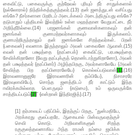
கைவிட்டு, பகைவருக்கு குற்றேவல் புரியும் நீர் சாதுக்களால்
{நல்லோரால்} நிந்திக்கத்தகுந்தவர்.(13) தன் ஜனத்துடன் வசிப்பது
எங்கே? நீசர்களான பிறரிடம் அடைக்கலம் அடைந்திருப்பது எங்கே?
தடுமாறும் புத்தியால் இவற்றில் உள்ள மஹத்தான வேறுபாட்டை நீர்
அறிந்தீரில்லை.(14) பரஜனங்கள் குணவான்களாகவும் தன்
ஜனங்கள் குணமற்றவர்களாகவும் இருக்கலாம்.
குணமற்றிருந்தாலும் தன் ஜனங்களே சிறந்தவர்கள். பிறன்
{பகைவன்} எவனாக இருந்தாலும் அவன் பகைவனே ஆவான்.(15)
எவன் தன் பக்ஷத்தை {தரப்பைக்} கைவிட்டு, பரபக்ஷத்தை
சேவிக்கிறானோ {வேறு தரப்புக்குத் தொண்டாற்றுகிறானோ}, அவன்
தன் பக்ஷத்தவர் {தரப்பினர்} அழிந்தபிறகு, அவர்களாலேயே {அவன்
சேவித்த பிற தரப்பினராலேயே} கொல்லப்படுவான்
[1]
.(16)
இராவணானுஜரே {இராவணரின் தம்பியே}, நிசாசரரே
{இரவுலாவியே}, சொந்த ஜனத்திடம் நீர் காட்டும் இந்த
ஈவிரக்கமில்லாத பௌருஷம் {கடுமை}, உம் ஒருவருக்கே
சாத்தியப்படும்
[2]
" {என்றான் இந்திரஜித்}.(17)
[1] தர்மாலயப் பதிப்பில், இதற்குப் பிறகு, "துன்மதியே,
அரக்கரது குலப்பதரே, ஆகையால் பின்வருவதற்குச்
செவி கொடு. அறிவாளிகளுள் சிறந்த
ரகுகுலத்தவனாகிய அந்த ராமன் நம்மை ஜயிக்க