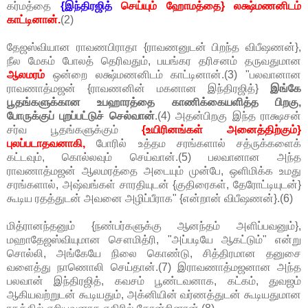
கர்மத்தை
{இந்திரஜித்
செய்யும் ஹோமத்தை} லக்ஷ்மணனிடம்
காட்டினான்.
(2)
தேஜஸ்வியான ராவணபிராதா {ராவணனுடன் பிறந்த விபீஷணன்},
நீல மேகம் போலத் தெரிவதும், பயங்கர தரிசனம் தருவதுமான
ஆலமரம்
ஒன்றை லக்ஷ்மணனிடம் காட்டினான்.(3) "பலவானான
ராவணாத்மஜன் {ராவணனின் மகனான இந்திரஜித்}
இங்கே
பூதங்களுக்கான உபஹாரத்தை காணிக்கையளித்த பிறகு,
போருக்குப் புறப்பட்டுச் செல்வான்
.(4) அதன்பிறகு இந்த ராக்ஷசன்
சர்வ பூதங்களுக்கும்
{உயிரினங்கள் அனைத்திற்கும்}
புலப்படாதவனாகி,
போரில் உத்தம சரங்களால் சத்ருக்களைக்
கட்டவும், கொல்லவும் செய்வான்.(5) பலவானான அந்த
ராவணாத்மஜன் ஆலமரத்தை அடையும் முன்பே, ஒளிமிக்க உமது
சரங்களால், அஷ்வங்கள் சாரதியுடன் {குதிரைகள், தேரோட்டியுடன்}
கூடிய ரதத்துடன் அவனை அழிப்பீராக" {என்றான் விபீஷணன்}.(6)
மித்ரானந்தனும் {நண்பர்களுக்கு ஆனந்தம் அளிப்பவனும்},
மஹாதேஜஸ்வியுமான சௌமித்ரி, "அப்படியே ஆகட்டும்" என்று
சொல்லி, அங்கேயே நிலை கொண்டு, சித்திரமான தனுசை
வளைத்து நாணொலி செய்தான்.(7) இராவணாத்மஜனான அந்த
பலவான் இந்திரஜித், கவசம் பூண்டவனாக, கட்கம், துவஜம்
ஆகியவற்றுடன் கூடியதும், அக்னியின் வர்ணத்துடன் கூடியதுமான