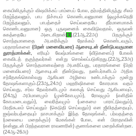
கையிலிருக்கும் விஷமிக்கப் பாம்பைப் போல, தர்மத்திலிருந்து சீலம்
பிறழ்ந்தவனும், பாப நிச்சயம் கொண்டவனுமான {ஒழுக்கநெறி
பிறழ்ந்தவனும், பாபத்தைச் செய்வதையே தீர்மானமாகக்
கொண்டவனுமான} ஒரு புருஷனைக் கைவிடுவதால், ஒருவன்
சுகத்தையே அடைகிறான்
[3]
.(21ஆ,22அ) பிறருக்குச்
சொந்தமானதை அபகரிக்கும் நோக்கம் கொண்டவரும்,
பரதாரங்களை
{பிறன் மனைவியரை} ஆசையுடன் தீண்டுபவருமான
துராத்மாக்கள்,
எரியும் வேஷ்மங்களை {வீடுகளைப்} போலக்
கைவிடத் தகுந்தவர்கள் என்று சொல்லப்படுகிறது.(22ஆ,23அ)
பிறருக்குச் சொந்தமானவற்றை அபகரிப்பது, பரதாரங்களை {பிறர்
மனைவியரை} ஆசையுடன் தீண்டுவது, நண்பர்களிடம் அதிக
சந்தேகங்கொள்வது ஆகியன அழிவை உண்டாக்கும் மூன்று
தோஷங்களாகும்.(23ஆ,24அ) மஹரிஷிகளை கோரமாக வதம்
செய்வது, சர்வ தேவர்களிடமும் கலகஞ் செய்வது ஆகியனவும்,
{24ஆ} அபிமானமும் {முன்கோபமும்}, ரோஷமும் {எளிதில்
கோபமடைவதும்}, வைரித்வமும் {பகைமை பாராட்டுவதும்},
பிரதிகூலம் செய்வதும் {கெடுதி செய்வதும்} என ஜீவிதத்தையும்,
ஐஷ்வர்யத்தையும் நாசமாக்கும் இந்த தோஷங்கள், பர்வதத்தை
{மலையை மறைக்கும்} மேகங்கள் போல, என் பிராதாவின்
{என்னுடன் பிறந்தவரான ராவணரின்} குணங்களை மறைக்கின்றன.
(24ஆ-26அ)