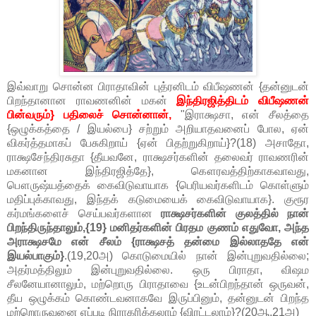
இவ்வாறு சொன்ன பிராதாவின் புத்ரனிடம் விபீஷணன் {தன்னுடன்
பிறந்தானான ராவணனின் மகன்
இந்திரஜித்திடம் விபீஷணன்
பின்வரும்} பதிலைச் சொன்னான்,
"இராக்ஷசா, என் சீலத்தை
{ஒழுக்கத்தை / இயல்பை} சற்றும் அறியாதவனைப் போல, ஏன்
விகர்த்தமாகப் பேசுகிறாய் {ஏன் பிதற்றுகிறாய்}?(18) அசாதோ,
ராக்ஷசேந்திரசுதா {தீயவனே, ராக்ஷசர்களின் தலைவர் ராவணரின்
மகனான இந்திரஜித்தே}, கௌரவத்திற்காகவாவது,
பௌருஷ்யத்தைக் கைவிடுவாயாக {பெரியவர்களிடம் கொள்ளும்
மதிப்புக்காவது, இந்தக் கடுமையைக் கைவிடுவாயாக}. குரூர
கர்மங்களைச் செய்பவர்களான
ராக்ஷசர்களின் குலத்தில் நான்
பிறந்திருந்தாலும்,{19} மனிதர்களின் பிரதம குணம் எதுவோ, அந்த
அராக்ஷசமே என் சீலம் {ராக்ஷசத் தன்மை இல்லாததே என்
இயல்பாகும்}
.(19,20அ) கொடுமையில் நான் இன்புறுவதில்லை;
அதர்மத்திலும் இன்புறுவதில்லை. ஒரு பிராதா, விஷம
சீலனேயானாலும், மற்றொரு பிராதாவை {உடன்பிறந்தான் ஒருவன்,
தீய ஒழுக்கம் கொண்டவனாகவே இருப்பினும், தன்னுடன் பிறந்த
மற்றொருவனை எப்படி நிராகரிக்கலாம் {விரட்டலாம்}?(20ஆ,21அ)