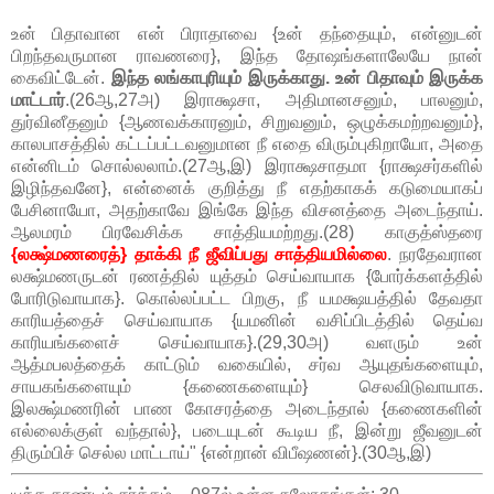
உன் பிதாவான என் பிராதாவை {உன் தந்தையும், என்னுடன்
பிறந்தவருமான ராவணரை}, இந்த தோஷங்களாலேயே நான்
கைவிட்டேன்.
இந்த லங்காபுரியும் இருக்காது. உன் பிதாவும் இருக்க
மாட்டார்
.(26ஆ,27அ) இராக்ஷசா, அதிமானசனும், பாலனும்,
துர்வினீதனும் {ஆணவக்காரனும், சிறுவனும், ஒழுக்கமற்றவனும்},
காலபாசத்தில் கட்டப்பட்டவனுமான நீ எதை விரும்புகிறாயோ, அதை
என்னிடம் சொல்லலாம்.(27ஆ,இ) இராக்ஷசாதமா {ராக்ஷசர்களில்
இழிந்தவனே}, என்னைக் குறித்து நீ எதற்காகக் கடுமையாகப்
பேசினாயோ, அதற்காவே இங்கே இந்த விசனத்தை அடைந்தாய்.
ஆலமரம் பிரவேசிக்க சாத்தியமற்றது.(28) காகுத்ஸ்தரை
{லக்ஷ்மணரைத்} தாக்கி நீ ஜீவிப்பது சாத்தியமில்லை
. நரதேவரான
லக்ஷ்மணருடன் ரணத்தில் யுத்தம் செய்வாயாக {போர்க்களத்தில்
போரிடுவாயாக}. கொல்லப்பட்ட பிறகு, நீ யமக்ஷயத்தில் தேவதா
காரியத்தைச் செய்வாயாக {யமனின் வசிப்பிடத்தில் தெய்வ
காரியங்களைச் செய்வாயாக}.(29,30அ) வளரும் உன்
ஆத்மபலத்தைக் காட்டும் வகையில், சர்வ ஆயுதங்களையும்,
சாயகங்களையும் {கணைகளையும்} செலவிடுவாயாக.
இலக்ஷ்மணரின் பாண கோசரத்தை அடைந்தால் {கணைகளின்
எல்லைக்குள் வந்தால்}, படையுடன் கூடிய நீ, இன்று ஜீவனுடன்
திரும்பிச் செல்ல மாட்டாய்" {என்றான் விபீஷணன்}.(30ஆ,இ)