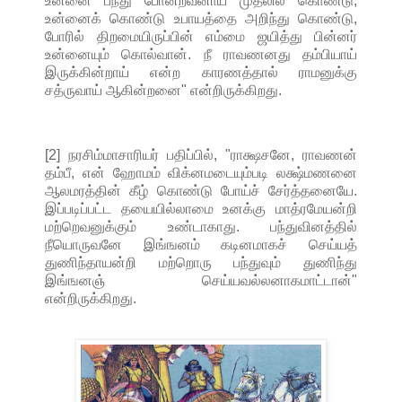
உன்னை பந்து போன்றவனாய் முதலில் கொண்டு,
உன்னைக் கொண்டு உபாயத்தை அறிந்து கொண்டு,
போரில் திறமையிருப்பின் எம்மை ஜயித்து பின்னர்
உன்னையும் கொல்வான். நீ ராவணனது தம்பியாய்
இருக்கின்றாய் என்ற காரணத்தால் ராமனுக்கு
சத்ருவாய் ஆகின்றனை" என்றிருக்கிறது.
[2] நரசிம்மாசாரியர் பதிப்பில், "ராக்ஷசனே, ராவணன்
தம்பீ, என் ஹோமம் விக்னமடையும்படி லக்ஷ்மணனை
ஆலமரத்தின் கீழ் கொண்டு போய்ச் சேர்த்தனையே.
இப்படிப்பட்ட தயையில்லாமை உனக்கு மாத்ரமேயன்றி
மற்றெவனுக்கும் உண்டாகாது. பந்துவினத்தில்
நீயொருவனே இங்ஙனம் கடினமாகச் செய்யத்
துணிந்தாயன்றி மற்றொரு பந்துவும் துணிந்து
இங்ஙனஞ் செய்யவல்லனாகமாட்டான்"
என்றிருக்கிறது.