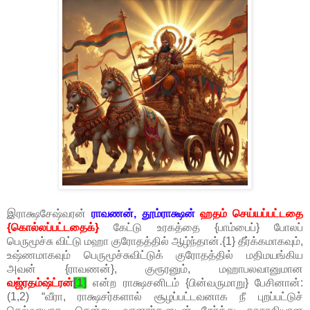
இராக்ஷசேஷ்வரன்
ராவணன், தூம்ராக்ஷன்
ஹதம் செய்யப்பட்டதை
{கொல்லப்பட்டதைக்}
கேட்டு உரகத்தை {பாம்பைப்} போலப்
பெருமூச்சு விட்டு மஹா குரோதத்தில் ஆழ்ந்தான்.{1} தீர்க்கமாகவும்,
உஷ்ணமாகவும் பெருமூச்சுவிட்டுக் குரோதத்தில் மதிமயங்கிய
அவன் {ராவணன்}, குரூரனும், மஹாபலவானுமான
வஜ்ரதம்ஷ்ட்ரன்
[1]
என்ற ராக்ஷசனிடம் {பின்வருமாறு} பேசினான்:
(1,2) “வீரா, ராக்ஷசர்களால் சூழப்பட்டவனாக நீ புறப்பட்டுச்