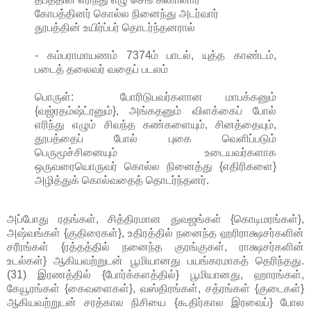
கோபத்தினர் கொல்ல நினைந்து அடர்வார்
தூபத்தின் உயிர்ப்பர் தொடர்ந்தனரால்
- கம்பராமாயணம் 7374ம் பாடல், யுத்த காண்டம்,
படைத் தலைவர் வதைப் படலம்
பொருள்: போரிடுபவர்களான மாபக்கனும்
{வஜ்ரதம்ஷ்ட்ரனும்}, அங்கதனும் விளக்கைப் போல்
எரிந்து எழும் சிவந்த கண்களையும், சினத்தையும்,
தூபத்தைப் போல் புகை வெளிப்படும்
பெருமூச்சினையும் உடையவர்களாக
ஒருவரையொருவர் கொல்ல நினைத்து {எதிரிகளை}
அழித்துக் கொல்வதைத் தொடர்ந்தனர்.
அப்போது ரதங்கள், சித்திரமான துவஜங்கள் {கொடிமரங்கள்},
அஷ்வங்கள் {குதிரைகள்}, உதிரத்தில் நனைந்த ஹரிராக்ஷசர்களின்
சரீரங்கள் {ரத்தத்தில் நனைந்த குரங்குகள், ராக்ஷசர்களின்
உடல்கள்} ஆகியவற்றுடன் பூமியானது பயங்கரமாகத் தெரிந்தது.
(31) இரணத்தில் {போர்க்களத்தில்} பூமியானது, ஹாரங்கள்,
கேயூரங்கள் {கைவளைகள்}, வஸ்திரங்கள், சத்ரங்கள் {குடைகள்}
ஆகியவற்றுடன் சரத்கால நிசியை {கூதிர்கால இரவைப்} போல