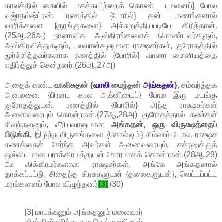
காலத்தில் கையில் பாசக்கயிற்றைக் கொண்ட யமனைப்} போல
வஜ்ரதம்ஷ்ட்ரன், ரணத்தில் {போரில்} தன் பாணங்களால்
ஹரிக்களை {குரங்குகளை} அச்சுறுத்தியபடியே திரிந்தான்.
(25ஆ,26அ) நானாவித அஸ்திரங்களைக் கொண்டவர்களும்,
அஸ்திரவித்துகளும், பலவான்களுமான ராக்ஷசர்கள், குரோதத்தில்
மூர்ச்சித்தவர்களாக ரணத்தில் {போரில்} வானர சைனியத்தை
எதிர்த்துச் சென்றனர்.(26ஆ,27அ)
அதைக் கண்ட
வாலிசுதன் {
வாலி
மைந்தன்
அங்கதன்
}
, சம்வர்த்தக
அனலனை {பிரளய கால அக்னியைப்} போல இரு மடங்கு
குரோதத்துடன், ரணத்தில் {போரில்} அந்த ராக்ஷசர்கள்
அனைவரையும் கொன்றான்.(27ஆ,28அ) குரோதத்தால் கண்கள்
சிவந்தவனும், வீரியவானுமான
அங்கதன், ஒரு விருக்ஷத்தைப்
பிடுங்கி,
இழிந்த மிருகங்களை {கொல்லும்} சிம்ஹம் போல, ராக்ஷச
கணத்தைச் சேர்ந்த அவர்கள் அனைவரையும், சக்ரனுக்குத்
துல்லியமான பராக்கிரமத்துடன் கோரமாகக் கொன்றான்.(28ஆ,29)
பீம விக்கிரமர்களான ராக்ஷசர்கள், அங்கே அங்கதனால்
தாக்கப்பட்டு, சிதைந்த சிரசுகளுடன் {தலைகளுடன்}, வெட்டப்பட்ட
மரங்களைப் போல விழுந்தனர்
[3]
.(30)
[3] மாபக்கனும் அங்கதனும் மலைவார்
தீபத்தின் எரிந்து எழு செங் கணினார்