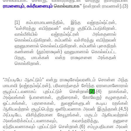
செல்வாயாக. சென்று, வானரர்களுடன் சேர்த்து தாசரதியான
ராமனையும், சுக்ரீவனையும்
கொல்வாயாக”
{என்றான் ராவணன்}.(3)
[1] கம்பராமாயணத்தில், இந்த வஜ்ரதம்ஷ்ட்ரன்,
“வச்சிரத்து எயிற்றவன்” என்று குறிப்பிடப்படுகிறான்.
வால்மீகியில் வஜ்ரதம்ஷ்ட்ரன் அங்கதனால்
கொல்லப்படுகிறான். கம்பனில் வச்சிரத்து எயிற்றவன்
ஹனுமானால் கொல்லப்படுகிறான். கம்பனில் புகைநிறக்
கண்ணன் {தூம்ராக்ஷன்} ஹனுமானால் கொல்லப்பட்ட
பிறகு, மாபக்கன் என்ற ராக்ஷசனை அங்கதன்
கொல்கிறான்.
“அப்படியே ஆகட்டும்” என்று ராக்ஷசேஷ்வரனிடம் சொன்ன அந்த
மாயாவி {வஜ்ரதம்ஷ்ட்ரன்}, பரிவாரத்தைச் சேர்ந்த ஏராளமானோரால்
சூழப்பட்டவனாகப் புறப்பட்டுச் சென்றான்
[2]
.{4} நாகங்கள்,
அஷ்வங்கள் {யானைகள், குதிரைகள், கோவேறு} கழுதைகள்,
ஒட்டகங்கள், பதாகைகள், துவஜங்களுடன் கூடிய ரதங்கள்
ஆகியவற்றால் சூழப்பெற்று ஒளிர்பவனாக அவன் இருந்தான்.(4,5)
அப்படியே, விசித்திரமான கேயூரங்கள், மகுடம் ஆகியவற்றால்
அலங்கரிக்கப்பட்டவனாகவும், கவசந்தரித்து, தனுசை
ஏந்தியவனாகவும் புறப்பட்டுச் சென்றான்.(6) சம்முபதியான அவன்