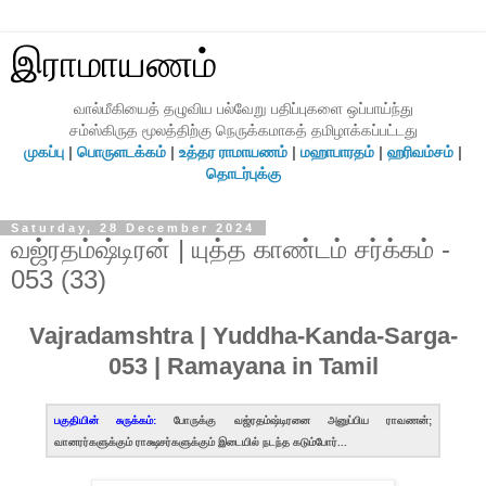
இராமாயணம்
வால்மீகியைத் தழுவிய பல்வேறு பதிப்புகளை ஒப்பாய்ந்து
சம்ஸ்கிருத மூலத்திற்கு நெருக்கமாகத் தமிழாக்கப்பட்டது
முகப்பு
|
பொருளடக்கம்
|
உத்தர ராமாயணம்
|
மஹாபாரதம்
|
ஹரிவம்சம்
|
தொடர்புக்கு
Saturday, 28 December 2024
வஜ்ரதம்ஷ்டிரன் | யுத்த காண்டம் சர்க்கம் -
053 (33)
Vajradamshtra | Yuddha-Kanda-Sarga-
053 | Ramayana in Tamil
பகுதியின் சுருக்கம்:
போருக்கு வஜ்ரதம்ஷ்டிரனை அனுப்பிய ராவணன்;
வானரர்களுக்கும் ராக்ஷசர்களுக்கும் இடையில் நடந்த கடும்போர்...