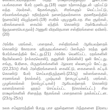
பயங்கரமான போர் மூண்டது.(18) மஹா உற்சாகத்துடன் புறப்பட்டு
வந்த அவர்கள், தேகங்களும், சிரங்களும் வெட்டப்பட்டு,
சர்வாங்கங்களும் உதிரத்தால் நனைந்தவர்களாக தரணீதலத்தில்
{தரையில்} விழுந்தனர்.(19) சமரில் புறமுதுகிடாத சில சூரர்கள்,
பரிகங்களைக் கையில் ஏந்திக் கொண்டு அன்யோன்யம்
{ஒருவரையொருவர்} அணுகி விதவிதமான சஸ்திரங்களை ஏவினர்.
(20)
அங்கே மரங்கள், பாறைகள், சஸ்திரங்கள் ஆகியவற்றைக்
கொண்டு கோரமாக ஹிருதயங்களைப் பிளக்கும் உரத்த ஒலி
போர்க்களத்தில் கேட்டது.(21) அங்கே வெளிப்பட்ட ரதங்களின்
நேமிஸ்வனம் {சக்கரவொலி}, தனுசின் {வில்லின்} ஒலி கேட்டது.
சங்கு, பேரிகை, மிருதங்கங்களின் ஆரவார ஸ்வனமும் கேட்டது.
(22,23அ) சிலர் அஸ்திரங்களைக் கைவிட்டு, கைகளைக் கட்டிக்
கொண்டு போர் செய்யாதிருந்தனர்.{23ஆ} உள்ளங்கைகள்,
சரணங்கள் {கால்கள்}, முஷ்டிகள் {கைமுட்டிகள்}, மரங்கள்,
முழங்கால்கள் {கால்முட்டிகள்} ஆகியவற்றைக் கொண்டு
வானரர்களால் ஹதம் செய்யப்பட்ட {கொல்லப்பட்ட} சில
ராக்ஷசர்களின் சிதைந்த தேகங்கள் பாறைகளால் நசுக்கப்பட்டன.
(23ஆ-25அ)
உலக சம்ஹாரத்தின் போது பாச ஹஸ்தனான அந்தகனை {பிரளய