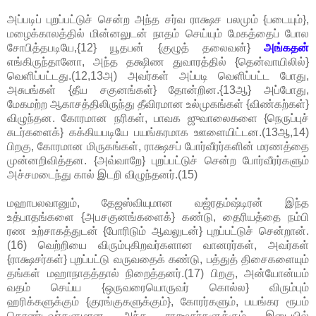
அப்படிப் புறப்பட்டுச் சென்ற அந்த சர்வ ராக்ஷச பலமும் {படையும்},
மழைக்காலத்தில் மின்னலுடன் நாதம் செய்யும் மேகத்தைப் போல
சோபித்தபடியே,{12} யூதபன் {குழுத் தலைவன்}
அங்கதன்
எங்கிருந்தானோ, அந்த தக்ஷிண துவாரத்தில் {தென்வாயிலில்}
வெளிப்பட்டது.(12,13அ) அவர்கள் அப்படி வெளிப்பட்ட போது,
அசுபங்கள் {தீய சகுனங்கள்} தோன்றின.{13ஆ} அப்போது,
மேகமற்ற ஆகாசத்திலிருந்து தீவிரமான உல்முகங்கள் {விண்கற்கள்}
விழுந்தன. கோரமான நரிகள், பாவக ஜுவாலைகளை {நெருப்புச்
சுடர்களைக்} கக்கியபடியே பயங்கரமாக ஊளையிட்டன.(13ஆ,14)
பிறகு, கோரமான மிருகங்கள், ராக்ஷசப் போர்வீரர்களின் மரணத்தை
முன்னறிவித்தன. {அவ்வாறே} புறப்பட்டுச் சென்ற போர்வீரர்களும்
அச்சமடைந்து கால் இடறி விழுந்தனர்.(15)
மஹாபலவானும், தேஜஸ்வியுமான வஜ்ரதம்ஷ்டிரன் இந்த
உத்பாதங்களை {அபசகுனங்களைக்} கண்டு, தைரியத்தை நம்பி
ரண உற்சாகத்துடன் {போரிடும் ஆவலுடன்} புறப்பட்டுச் சென்றான்.
(16) வெற்றியை விரும்புகிறவர்களான வானரர்கள், அவர்கள்
{ராக்ஷசர்கள்} புறப்பட்டு வருவதைக் கண்டு, பத்துத் திசைகளையும்
தங்கள் மஹாநாதத்தால் நிறைத்தனர்.(17) பிறகு, அன்யோன்யம்
வதம் செய்ய {ஒருவரையொருவர் கொல்ல} விரும்பும்
ஹரிக்களுக்கும் {குரங்குகளுக்கும்}, கோரர்களும், பயங்கர ரூபம்
கொண்டவர்களுமான அந்த ராக்ஷசர்களுக்கும் இடையில்