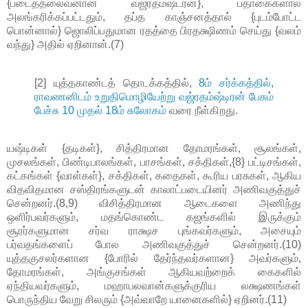
{படைத்தலைவனான வஜ்ரதம்ஷ்ட்ரன்}, பதாகைகளால்
அலங்கரிக்கப்பட்டதும், தப்த காஞ்சனத்தால் {புடம்போட்ட
பொன்னால்} ஜொலிப்பதுமான ரதத்தை பிரதக்ஷிணம் செய்து {வலம்
வந்து} அதில் ஏறினான்.(7)
[2] யுத்தகாண்டத் தொடக்கத்தில்,
8ம் சர்க்கத்தில்,
ராவணனிடம் உறுதிமொழியேற்று வஜ்ரதம்ஷ்டிரன் பேசும்
பேச்சு 10 முதல் 18ம் சுலோகம்
வரை நீள்கிறது.
யஷ்டிகள் {தடிகள்}, சித்திரமான தோமரங்கள், சூலங்கள்,
முசலங்கள், பிண்டிபாலங்கள், பாசங்கள், சக்திகள்,{8} பட்டிசங்கள்,
கட்கங்கள் {வாள்கள்}, சக்திகள், கதைகள், கூரிய பரசுகள், ஆகிய
விதவிதமான சஸ்திரங்களுடன் காலாட்படையினர் அணிவகுத்துச்
சென்றனர்.(8,9) விசித்திரமான ஆடைகளை அணிந்து
ஒளிர்பவர்களும், மதங்கொண்ட கஜங்களில் இருக்கும்
சூரர்களுமான சர்வ ராக்ஷச புங்கவர்களும், அசையும்
பர்வதங்களைப் போல அணிவகுத்துச் சென்றனர்.(10)
யுத்தகுசலர்களான {போரில் தேர்ந்தவர்களான} அவர்களும்,
தோமரங்கள், அங்குசங்கள் ஆகியவற்றைக் கைகளில்
ஏந்தியவர்களும், மஹாபலவான்களுக்குரிய லக்ஷணங்கள்
பொருந்திய வேறு சிலரும் {அவ்வாறே யானைகளில்} ஏறினர்.(11)