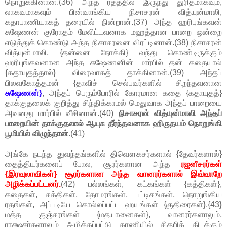
நொறுக்கினான்.(36) அந்த ரதத்தில் இருந்து துரிதமாகவும்,
லாகவமாகவும் பின்வாங்கிய நிசாசரன் வித்யுன்மாலி,
கதாபாணியாகத் தரையில் நின்றான்.(37) அந்த ஹரிபுங்கவன்
சுஷேணன் குரோதம் மேலிட்டவனாக மஹத்தான பாறை ஒன்றை
எடுத்துக் கொண்டு அந்த நிசாசரனை விரட்டினான்.(38) நிசாசரன்
வித்யுன்மாலி, {தன்னை நோக்கி} வந்து கொண்டிருக்கும்
ஹரிபுங்கவனான அந்த சுஷேணனின் மார்பில் தன் கதையால்
{கதாயுதத்தால்} விரைவாகத் தாக்கினான்.(39) அந்தப்
பிலவகோத்தமன் {தாவிச் செல்பவர்களில் சிறந்தவனான
சுஷேணன்}
, அந்தப் பெரும்போரில் கோரமான கதை {கதாயுதத்}
தாக்குதலைக் குறித்து சிந்திக்காமல் மெதுவாக அந்தப் பாறையை
அவனது மார்பில் வீசினான்.(40)
நிசாசரன் வித்யுன்மாலி அந்தப்
பாறையின் தாக்குதலால் ஆயுசு தீர்ந்தவனாக ஹிருதயம் நொறுங்கி
பூமியில் விழுந்தான்
.(41)
அங்கே நடந்த துவந்தங்களில் திவௌகசர்களால் {தேவர்களால்}
தைத்தியர்களைப் போல, சூரர்களான அந்த
ரஜனீசரர்கள்
{இரவுலாவிகள்} சூரர்களான அந்த வானரர்களால் இவ்வாறே
அழிக்கப்பட்டனர்.
(42) பல்லங்கள், கட்கங்கள் {கத்திகள்},
கதைகள், சக்திகள், தோமரங்கள், பட்டிசங்கள், நொறுங்கிய
ரதங்கள், அப்படியே கொல்லப்பட்ட ஹயங்கள் {குதிரைகள்},{43}
மத்த குஞ்சரங்கள் {மதயானைகள்}, வானரர்களாலும்,
ராக்ஷசர்களாலும் அழிக்கப்பட்டு தரணியில் சிதறிக் கிடக்கும்