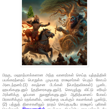
பிறகு, மஹாத்மாக்களான அந்த வானரர்கள் செய்த யுத்தத்தின்
பயங்கரத்தைப் பொறுக்க முடியாத ராக்ஷசர்கள் பெரும் கோபம்
அடைந்தனர்.(1) காஞ்சன பீடங்கள் {பொற்தவிசுகள்} பூண்ட
ஹயங்களுடனும் {குதிரைகளுடனும்}, கொழுந்து விட்டு எரியும்
அக்னிக்கு ஒப்பான துவஜங்களுடனும் ஆதித்யனைப் போலப்
பிரகாசிக்கும் ரதங்களில், மனத்தை மயக்கும் கவசங்கள் பூண்டு,
{2} பத்துத் திசைகளிலும் நாதம் செய்தபடியே ராக்ஷசப் புலிகள்