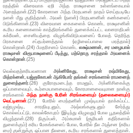
ரதத்தில் விரைவாக ஏறி அந்த ராக்ஷசனை உள்ளங்கையால்
அறைந்தான்.(22) கோரனான அந்த பிரதபனன் நாதம் செய்தபடியே
நளன் மீது குதித்தான். அவன் {நளன்} பிரதபனனின் கண்களைப்
பிடுங்கினான்.(23) விரைவான கைகளைக் கொண்ட ராக்ஷசனின்
கூரிய கணைகளால் காத்திரங்களில் துளைக்கப்பட்ட வானராதிபன்
சுக்ரீவன், சைனியத்தை விழுங்கிவிடுபவனைப் போலத் தெரிந்த
பிரகசனை சப்தபர்ணத்தால் {ஏழிலைப்பாலை மரத்தால்}
கொன்றான்.(24) பீமதரிசனம் கொண்ட
லக்ஷ்மணன், சர மழையால்
ராக்ஷசன் விரூபாக்ஷனைப் பீடித்து, மற்றொரு சரத்தால் அவனைக்
கொன்றான்
.(25)
வெல்வதற்கரியவனான
அக்னிகேது, ராக்ஷசன் ரஷ்மிகேது,
மித்ரக்னன், யஜ்ஞகோபன் ஆகியோர் தங்கள் சரங்களால் ராமனைத்
துளைத்தனர்
.(26) குரோதமடைந்த ராமனும், அக்னிசிகைக்கு
ஒப்பானவையும், கூர்மையானவையும், கோரமானவையுமான நான்கு
சரங்களால்
அந்த நான்கு பேரின் சிரங்களையும் {தலைகளையும்}
வெட்டினான்
.(27) போரில் மைந்தனின் முஷ்டியால் தாக்கப்பட்ட
வஜ்ரமுஷ்டி, சாரதியுடனும், அஷ்வங்களுடனும் சேர்த்து
கொல்லப்பட்டு, காவல்கோபுரம் {இடிந்து விழுவது} போல பூதலத்தில்
விழுந்தான்.(28) நிகும்பன், அம்சுமான் {சூரியன் கதிர்களால்
துளைக்கும்} கரிய மேகங்களைப் போல, போரில் நீல அஞ்சன {கரிய
மை} குன்றுக்கு ஒப்பான நீலனை, கூரிய சரங்களால் துளைத்தான்.