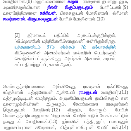
மோதினான்.(8) மஹாபலவானான
கஜன்
, ராக்ஷசன் தபனனுடனும்,
மஹாதேஜஸ்வியான
நீலன் நிகும்பனுடனும்
போரிட்டனர்.(9)
வானரேந்திரனான
சுக்ரீவன்
, பிரகசனுடன் மோதினான். ஸ்ரீமான்
லக்ஷ்மணன், விரூபாக்ஷனுடன்
போரில் மோதினான்.(10)
[2] தர்மாலயப் பதிப்பில் அடைப்புக்குறிக்குள்,
"விபீஷணரின் மந்திரிகளிலொருவன்" என்றிருக்கிறது.
யுத்தகாண்டம் 37ம் சர்க்கம் 7ம் சுலோகத்தில்
விபீஷணனின் அமைச்சர்கள் நால்வரின் பெயர்களும்
கொடுக்கப்பட்டிருக்கிறது. அவர்கள் அனலன், சரபன்,
சம்பாதி மற்றும் பிரகசன் ஆவர்.
வெல்வதற்கரியவனான அக்னிகேது, ராக்ஷசன் ரஷ்மிகேது,
சுப்தக்னன், யஜ்ஞகோபன் ஆகியோர்
ராமனுடன்
மோதினர்.(11)
வஜ்ரமுஷ்டியுடன் மைந்தனும், அஷனிபிரபனுடன் துவிவிதனும் என
வானரமுக்கியர்கள் இருவரும், கோரர்களான ராக்ஷசர்கள்
இருவருடன் மோதினர்.(12) வீரனும், கோரனும், போரில்
வெல்வதற்கரியவனுமான பிரதபனன், போரில் கடும் வேகம் காட்டும்
நளனுடன் மோதினான்.(13) தர்மனின் புத்திரனும், பலவானும்
மஹாகபியுமான சுஷேணன், வித்யுன்மாலியுடன் போரிட்டான்.(14)