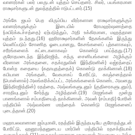
வானரர்கள் பலர் பலருடன் யுத்தம் செய்தனர். சிலர், பயங்கரமான
ராக்ஷசர்களுடன் துவந்தத்தில் ஈடுபட்டனர்.(15)
அங்கே ஜயம் பெற விரும்பிய வீரர்களான ராக்ஷசர்களுக்கும்
வானரர்களுக்கும் இடையில் ரோமஹர்ஷணத்தை
{மயிர்க்கூச்சத்தை} ஏற்படுத்தும், அதி உக்கிரமான, மஹத்தான
யுத்தம் நடந்தது.(16) ஹரிராக்ஷசர்களின் தேகங்களில் இருந்து
வெளிப்படும் சோணித ஓடையானது, கேசங்களைப் புற்களாகவும்,
சரீரங்களைக் கட்டைகளாகவும் கொண்டு பாய்ந்தது.(17)
குரோதமடைந்த இந்திரஜித், சத்ரு சைனியங்களை அழிக்கும்
வீரனான அங்கதனை, சதக்ரதுவின் {இந்திரனின்} வஜ்ரத்தைப்
போன்ற கதையை {கதாயுதத்தைக்} கொண்டு தாக்கினான்.(18)
கபியான அங்கதன், வேகமாகப் போரிட்டு, காஞ்சனத்தால்
{பொன்னால்} அலங்கரிக்கப்பட்ட அங்கங்களைக் கொண்ட அவனது
{இந்திரஜித்தின்} ரதத்தை, அஷ்வங்களுடனும் {குதிரைகளுடனும்},
சாரதியுடனும் சேர்த்து அழித்தான்.(19) பிரஜங்கன் மூன்று
பாணங்களால் சம்பாதியைத் தாக்கினான். அவன் {சம்பாதி} போரின்
மத்தியில் அஷ்வகர்ண மரத்தைக் கொண்டு பிரஜங்கனைப்
புடைத்தான்.(20)
மஹாபலவானான ஜம்புமாலி, ரதத்தில் இருந்தபடியே குரோதத்துடன்
போரிட்டு, ஹனூமந்தனுடைய மார்பின் மத்தியில் ரதசக்தியால்
துளைத்தான்.(21) மாருதாத்மஜனான ஹனுமான் அவனுடைய அந்த