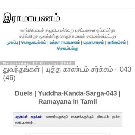
இராமாயணம்
வால்மீகியைத் தழுவிய பல்வேறு பதிப்புகளை ஒப்பாய்ந்து
சம்ஸ்கிருத மூலத்திற்கு நெருக்கமாகத் தமிழாக்கப்பட்டது
முகப்பு
|
பொருளடக்கம்
|
உத்தர ராமாயணம்
|
மஹாபாரதம்
|
ஹரிவம்சம்
|
தொடர்புக்கு
Wednesday, 23 October 2024
துவந்தங்கள் | யுத்த காண்டம் சர்க்கம் - 043
(46)
Duels | Yuddha-Kanda-Sarga-043 |
Ramayana in Tamil
பகுதியின் சுருக்கம்:
வானரர்களுக்கும் ராக்ஷசர்களுக்கும் இடையில் நடந்த
தனிப்போர்கள்...