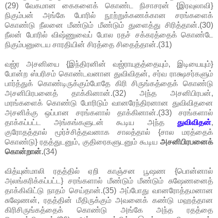
(29) வேகமான கைகளைக் கொண்ட நிசாசரன் {இரவுலாவி}
நிகும்பன் அங்கே போரில் நூற்றுக்கணக்கான சரங்களைக்
கொண்டு நீலனை மீண்டும் மீண்டும் துளைத்து சிரித்தான்.(30)
நீலன் போரில் விஷ்ணுவைப் போல ரதச் சக்கரத்தைக் கொண்டே
நிகும்பனுடைய சாரதியின் சிரத்தை சிதைத்தான்.(31)
வஜ்ர அசனியை {இந்திரனின் வஜ்ராயுதத்தையும், இடியையும்}
போன்ற ஸ்பரிசம் கொண்டவனான துவிவிதன், சர்வ ராக்ஷசர்களும்
பார்த்துக் கொண்டிருக்கும்போதே கிரி சிருங்கத்தைக் கொண்டு
அசனிபிரபனைத் தாக்கினான்.(32) அந்த அசனிபிரபன்,
மரங்களைக் கொண்டு போரிடும் வானரேந்திரனான துவிவிதனை
அசனிக்கு ஒப்பான சரங்களால் தாக்கினான்.(33) சரங்களால்
தாக்கப்பட்ட அங்கங்களுடன் கூடிய அந்த
துவிவிதன்
,
குரோதத்தால் மூர்ச்சித்தவனாக சாலத்தால் {சால மரத்தைக்
கொண்டு} ரதத்துடனும், குதிரைகளுடனும் கூடிய
அசனிபிரபனைக்
கொன்றான்.
(34)
வித்யுன்மாலி ரதத்தில் ஏறி காஞ்சன பூஷண {பொன்னால்
அலங்கரிக்கப்பட்ட} சரங்களால் மீண்டும் மீண்டும் சுஷேணனைத்
தாக்கிவிட்டு நாதம் செய்தான்.(35) அப்போது வானரோத்தமனான
சுஷேணன், ரதத்தின் மீதிருக்கும் அவனைக் கண்டு மஹத்தான
கிரிசிருங்கத்தைக் கொண்டு அங்கே அந்த ரதத்தை