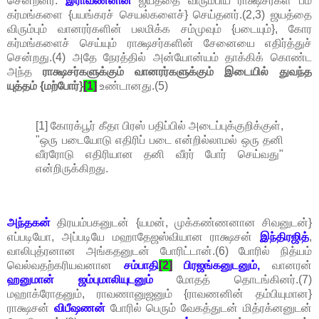
சென்றனர்.
இராவணனின்
ஜயத்தை விரும்பிய ராக்ஷசர்கள் பீம
கர்மங்களை {பயங்கரச் செயல்களைச்} செய்தனர்.(2,3) ஜயத்தை
விரும்பும் வானரர்களின் பலமிக்க சம்முவும் {படையும்}, கோர
கர்மங்களைச் செய்யும் ராக்ஷசர்களின் சேனையை எதிர்த்துச்
சென்றது.(4) அதே நேரத்தில் அன்யோன்யம் தாக்கிக் கொண்ட
அந்த
ராக்ஷசர்களுக்கும் வானரர்களுக்கும் இடையில் துவந்த
யுத்தம் {மற்போர்}
[1]
உண்டானது.(5)
[1] கோரக்பூர் கீதா பிரஸ் பதிப்பில் அடைப்புக்குறிக்குள்,
"ஒரு படையோடு எதிரிப் படை என்றில்லாமல் ஒரு தனி
வீரரோடு எதிரியான தனி வீரர் போர் செய்வது"
என்றிருக்கிறது.
அந்தகன்
திரயம்பகனுடன் {யமன், முக்கண்ணனான சிவனுடன்}
எப்படியோ, அப்படியே மஹாதேஜஸ்வியான ராக்ஷசன்
இந்திரஜித்
,
வாலிபுத்ரனான அங்கதனுடன் போரிட்டான்.(6) போரில் நித்யம்
வெல்வதற்கரியவனான
சம்பாதி
[2]
பிரஜங்கனுடனும்,
வானரன்
ஹனுமான் ஜம்புமாலியுடனும்
மோதத் தொடங்கினர்.(7)
மஹாக்ரோதனும், ராவணானுஜனும் {ராவணனின் தம்பியுமான}
ராக்ஷசன்
விபீஷணன்
போரில் பெரும் வேகத்துடன் மித்ரக்னனுடன்