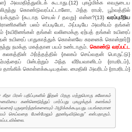
ை} அவமதித்துவிடக் கூடாது.(12) புகழ்மிக்க எவருடைய
ருந்து கொண்டுவரப்பட்டாளோ, அந்த ராமர், பூர்வத்தில்
 அபக்ருதம் {கூடாத செயல் / தவறு} என்ன?(13)
வரம்புமீறிய
ராணிகளின் பலம் எப்படியோ, அப்படியே அவசியம் தங்கள்
 {உயிரினங்கள் தங்கள் வலிமைக்கு ஏற்பத் தங்கள் உயிரைப்
 தன் உயிரைப் பாதுகாத்துக் கொள்ளவே கரனைக் கொன்றார்]}
ருந்து நமக்கு மகத்தான பயம் உண்டாகும்.
கொண்டு வரப்பட்ட
 கலகத்தின் அர்த்தத்தில் {கலகம் செய்வதன் பொருட்டு}
த்தைப் பின்பற்றும் அந்த வீரியவானிடம் {ராமரிடம்},
ல் தாங்கிக் கொள்ளக்கூடியதல்ல. மைதிலி அவரிடம் {ராமரிடம்}
ர் கீதா பிரஸ் பதிப்புகளில் இதன் பிறகு மற்றுமொரு சுலோகம்
ைவியை கண்ணெடுத்துப் பார்ப்பது புகழுக்குக் களங்கம்
்வகை} புருஷார்த்தங்களையும் அழிக்கக்கூடியது. பயங்கரமான
வம் செய்வதை மேன்மேலும் தூண்டிவிடுவது" என்பதாகும்.
லப்படவில்லை.