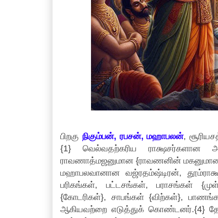
பிறகு
நிகும்பன், ரபசன், மஹாபலன்
, சூரியச
{1} வெல்வதற்கரிய ராக்ஷசர்களான அக
ராவணாத்மஜனுமான {ராவணனின் மகனுமா
மஹாபலவானான வஜ்ரதம்ஷ்டிரன், தூம்ராக்
பரிகங்கள், பட்டசங்கள், பராசங்கள் {முள
{கோடரிகள்}, சாபங்கள் {விற்கள்}, பாணங
ஆகியவற்றை எடுத்துக் கொண்டனர்.{4} தேஜ