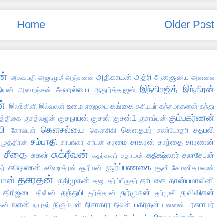
Home
Older Post
ன்
அதிகாயன்
அத்ரி
அனசூயை
அசுவபதி
அஜாமுகீ
அஞ்சனை
அனலை
இந்திரஜித்
இந்திரன்
அஹல்யை
தியன்
அஸமஞ்சன்
ஆதூர்த்தரஜஸ்
்
உமை
கங்கை
இலங்கினி
இல்வலன்
ஏகஜடை
கசியபர்
கந்தமாதனன்
கந்து
கும்பகர்ணன்
குசநாபன்
குசன்
குசன்1
ுத்திகை
குசத்வஜன்
குசாம்பன்
ி
கௌசல்யை
கௌதமர்
சதபலி
கோலபன்
கௌசிகி
சண்டோதரி
சம்பாதி
சரமை
சாகரன்
சாந்தை
சாரணன்
முத்திரன்
சரபங்கர்
சரபன்
சீதை
சுக்ரீவன்
்
சுகன்
சுதீக்ஷ்ணர்
சுனசேபன்
சுதர்சனர்
சுதாமன்
சூர்ப்பணகை
சுஷேணன்
ர்
சுஹோத்ரன்
சூரியன்
சூளி
சோணிதாக்ஷன்
தசரதன்
வான்
ததிமுகன்
தாடகை
தான்யமாலினி
தனு
தர்ம்பிருதர்
திரிஜடை
துந்துபி
துர்முகன்
துவிவிதன்
திலீபன்
துர்த்தரன்
துர்முகி
நளன்
நிகும்பன்
நிசாகரர்
நீலன்
பகீரதன்
பரசுராமர்
கன்
நாரதர்
பனஸன்