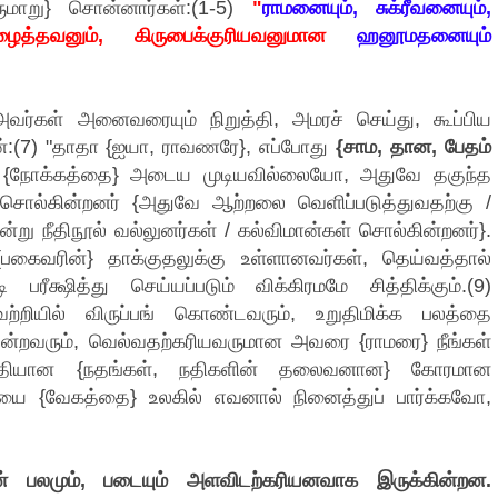
ருமாறு} சொன்னார்கள்:(1-5)
"
ராமனையும், சுக்ரீவனையும்,
ழைத்தவனும், கிருபைக்குரியவனுமான
ஹனூமதனையும்
 அவர்கள் அனைவரையும் நிறுத்தி, அமரச் செய்து, கூப்பிய
்:(7) "தாதா {ஐயா, ராவணரே}, எப்போது
{சாம, தான, பேதம்
ை {நோக்கத்தை} அடைய முடியவில்லையோ, அதுவே தகுந்த
் சொல்கின்றனர் {அதுவே ஆற்றலை வெளிப்படுத்துவதற்கு /
்று நீதிநூல் வல்லுனர்கள் / கல்விமான்கள் சொல்கின்றனர்}.
{பகைவரின்} தாக்குதலுக்கு உள்ளானவர்கள், தெய்வத்தால்
ரீக்ஷித்து செய்யப்படும் விக்கிரமமே சித்திக்கும்.(9)
 வெற்றியில் விருப்பங் கொண்டவரும், உறுதிமிக்க பலத்தை
றவரும், வெல்வதற்கரியவருமான அவரை {ராமரை} நீங்கள்
நதீபதியான {நதங்கள், நதிகளின் தலைவனான} கோரமான
யை {வேகத்தை} உலகில் எவனால் நினைத்துப் பார்க்கவோ,
் பலமும், படையும் அளவிடற்கரியனவாக இருக்கின்றன.