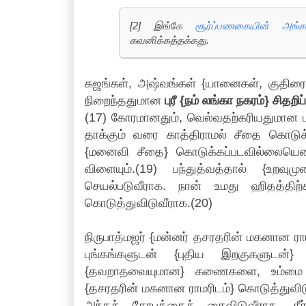
[2] இங்கே
சூர்ப்பணகையின் அங்கப
கவனிக்கத்தக்கது.
கஜங்கள், அஷ்வங்கள் {யானைகள், குதிரை
நிறைந்ததுமான
புரீ {நம் லங்கா நகரம்} சித
(17) கோரமானதும், வெல்வதற்கரியதுமான 
தாக்கும் வரை காத்திராமல் சீதை கொடுக
{மனைவி சீதை} கொடுக்கப்படவில்லையெனில்,
விளையும்.(19) பந்துத்வத்தால் {உறவ
செயல்படுவீராக. நான் உமது ஹிதத்திற
கொடுத்துவிடுவீராக.(20)
நிருபாத்மஜர் {மன்னர் தசரதரின் மகனான ராம
புங்கங்களுடன் {புதிய இறகுகளுடன்
{தவறாதவையுமான} கணைகளை, உம்மை வத
{தசரதரின் மகனான ராமரிடம்} கொடுத்துவிடுவ
அந்தக் கோபத்தைக் கைவிடுவீராக. கீர்த