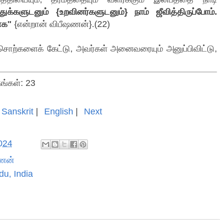
ந்துக்களுடனும் {உறவினர்களுடனும்} நாம் ஜீவித்திருப்போம்.
ாக"
{என்றான் விபீஷணன்}.(22)
ொற்களைக் கேட்டு, அவர்கள் அனைவரையும் அனுப்பிவிட்டு,
கங்கள்: 23
Sanskrit
|
English
|
Next
2024
ணன்
du, India