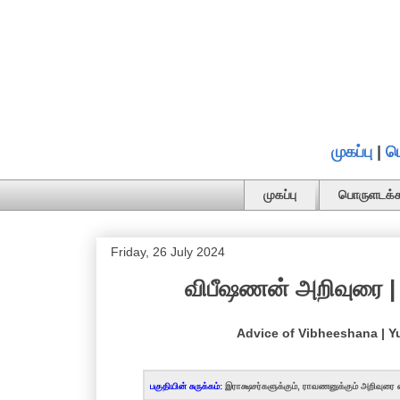
முகப்பு
|
ப
முகப்பு
பொருளடக்க
Friday, 26 July 2024
விபீஷணன் அறிவுரை | ய
Advice of Vibheeshana | 
பகுதியின் சுருக்கம்:
இராக்ஷசர்களுக்கும், ராவணனுக்கும் அறிவுரை