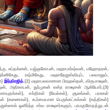
த்ரு, சுப்தக்னன், யஜ்ஞகோபன், மஹாபார்ஷ்வன், மஹோதரன்,
்னிகேது, ரஷ்மிகேது, மஹாதேஜஸ்வியும், பலவானும்,
ன}
இந்திரஜித்
,{2} மஹாபலவானான பிரஹஸ்தன், விரூபாக்ஷன்,
ஷன், அதிகாயன், துர்முகன் என்ற ராக்ஷசன் ஆகியோர்,{3}
்ளாயுதங்கள்}, சக்திகள் {வேல்கள்}, சூலங்கள், பரசுகள்
்கள் {கணைகள்}, கூர்மையான பெருங்கட்கங்கள் {கத்திகள்}
ஸ்ஸால் ஒளிர்ந்த சர்வ ராக்ஷசர்களும், பரமகுரோதத்துடன்