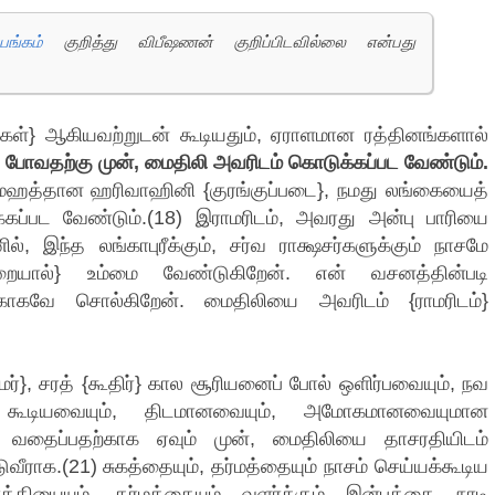
ங்கம்
குறித்து விபீஷணன் குறிப்பிடவில்லை என்பது
கள்} ஆகியவற்றுடன் கூடியதும், ஏராளமான ரத்தினங்களால்
றிப் போவதற்கு முன், மைதிலி அவரிடம் கொடுக்கப்பட வேண்டும்.
மஹத்தான ஹரிவாஹினி {குரங்குப்படை}, நமது லங்கையைத்
்கப்பட வேண்டும்.(18) இராமரிடம், அவரது அன்பு பாரியை
 இந்த லங்காபுரீக்கும், சர்வ ராக்ஷசர்களுக்கும் நாசமே
ுமுறையால்} உம்மை வேண்டுகிறேன். என் வசனத்தின்படி
்காகவே சொல்கிறேன். மைதிலியை அவரிடம் {ராமரிடம்}
ர்}, சரத் {கூதிர்} கால சூரியனைப் போல் ஒளிர்பவையும், நவ
} கூடியவையும், திடமானவையும், அமோகமானவையுமான
ைப்பதற்காக ஏவும் முன், மைதிலியை தாசரதியிடம்
ீராக.(21) சுகத்தையும், தர்மத்தையும் நாசம் செய்யக்கூடிய
்தியையும், தர்மத்தையும் வளர்க்கும் இன்பத்தை நாடி