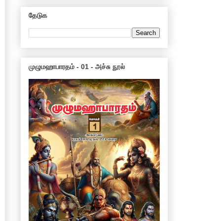
தேடுக
முழுமஹாபாரதம் - 01 - அச்சு நூல்