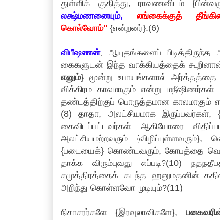
துள்ளிக் குதித்து, ராவணனிடம் {பின்வ
லக்ஷ்மணனையும்,
லங்கைக்குத் தீங்கி
கொல்வோம்"
{என்றனர்}.(6)
விபீஷணன்
, ஆயுதங்களைப் பிடித்திருந்த
கைகளுடன் இந்த வாக்கியத்தைக் கூறினான
எனும்}
மூன்று உபாயங்களால் அர்த்தத்த
விக்கிரம காலமாகும் என்று மநீஷிணர்கள
தண்டத்திற்குப் பொருத்தமான காலமாகும் என
(8) தாதா, அலட்சியமாக இருப்பவர்கள், 
கைவிடப்பட்டவர்கள் ஆகியோரை விதிப்படி ப
அலட்சியமற்றவரும் {விழிப்புள்ளவரும்},
{படையைக்} கொண்டவரும், கோபத்தை வென்
தாக்க விரும்புவது எப்படி?(10) நத
சமுத்திரத்தைக் கடந்த ஹனுமதனின் கதி
அறிந்து கொள்ளவோ முடியும்?(11)
நிசாசரர்களே {இரவுலாவிகளே},
பகைவரின