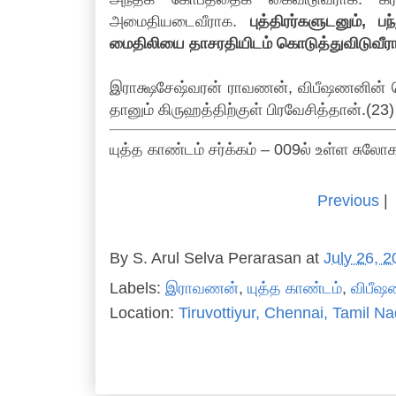
அமைதியடைவீராக.
புத்திரர்களுடனும், ப
மைதிலியை தாசரதியிடம் கொடுத்துவிடுவீர
இராக்ஷசேஷ்வரன் ராவணன், விபீஷணனின் ச
தானும் கிருஹத்திற்குள் பிரவேசித்தான்.(23)
யுத்த காண்டம் சர்க்கம் – 009ல் உள்ள சுலோ
Previous
|
By
S. Arul Selva Perarasan
at
July 26, 
Labels:
இராவணன்
,
யுத்த காண்டம்
,
விபீஷ
Location:
Tiruvottiyur, Chennai, Tamil Na