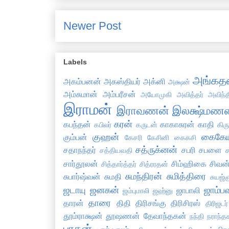
Newer Post
Labels
அங்கத
அகம்பனன்
அகஸ்தியர்
அக்னி
அக்ஷன்
அம்சுமான்
அம்பரீசன்
அயோமுகி
அவித்தர்
அவிந்
இராமன்
இராவணன்
இலக்ஷ்மணன
கரன்
கபந்தன்
காகாசுரன்
காதி
கபிலர்
கருடன்
கிர
குஹன்
கைகேய
கும்பன்
கேசரி
கேசினி
கைகசி
சத்ருக்னன்
சதாநந்தர்
சபரி
சபளை
சத்தியவதி
ச
சார்தூலன்
சிம்ஹிகை
சிவன
சித்தார்த்தர்
சித்ரரதன்
சுமந்திரன்
சுமித்திரை
சுபார்ஷ்வன்
சுமதி
சுயஜ்ஞ
ஜடாயு
ஜனகன்
ஜாம்ப
ஜாபாலி
ஜம்புமாலி
ஜஹ்னு
தாரை
தாரன்
திதி
திரிசங்கு
திரிசிரஸ்
திரிஜடர்
தூம்ராக்ஷன்
தூஷணன்
தேவாந்தகன்
நந்தி
நராந்த
பரதன்