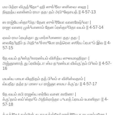
மம பித்ரா விருத்³தோ⁴ ஹி ஸுக்³ரீவ꞉ ஸசிவை꞉ ஸஹ |
நிஹத்ய வாலினம் ராம꞉ தத꞉ தம் அபி⁴ஷேசயத் || 4-57-13
ஸ ராஜ்யே ஸ்தா²பித꞉ தேன ஸுக்³ரீவோ வானரேஷ்²வர꞉ |
ராஜா வானர முக்²யானாம் தேன ப்ரஸ்தா²பிதா வயம் || 4-57-14
ஏவம் ராம ப்ரயுக்தா꞉ து மார்க³மாணா꞉ தத꞉ தத꞉ |
வைதே³ஹீம் ந அதி⁴க³ச்சா²மோ ராத்ரௌ ஸூர்ய ப்ரபா⁴ம் இவ || 4-
57-15
தே வயம் த³ண்த³காரண்யம் விசித்ய ஸுஸமாஹிதா꞉ |
அஜ்ஞானாத் து ப்ரவிஷ்டா꞉ ஸ்ம த⁴ரண்யா விவ்ருʼதம் பி³லம் || 4-57-
16
மயஸ்ய மாயா விஹிதம் தத் பி³லம் ச விசின்வதாம் |
வ்யதீத꞉ தத்ர ந꞉ மாஸ꞉ ய꞉ ராஜ்ஞா ஸமய꞉ க்ருʼத꞉ || 4-57-17
தே வயம் கபி ராஜஸ்ய ஸர்வே வசன காரிண꞉ |
க்ருʼதாம் ஸம்ʼஸ்தா²ம் அதிக்ராந்தா ப⁴யாத் ப்ராயம் உபாஸிதா꞉ || 4-
57-18
க்ருத்³தே⁴ தஸ்மின் து காகுத்ஸ்தே² ஸுக்³ரீவே ச ஸ லக்ஷ்மணே |