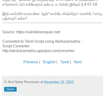
க³தானாம் அபி ஸர்வேஷாம் தத்ர ந꞉ ந அஸ்தி ஜீவிதம் || 4-57-19
இதி வால்மீகி ராமாயணே ஆதி³ காவ்யே கிஷ்கிந்த⁴ காண்டே³ ஸப்த
பஞ்சாஷ²꞉ ஸர்க³꞉
Source: https://valmikiramayan.net/
Converted to Tamil Script using Aksharamukha :
Script Converter:
http://aksharamukha.appspot.com/converter
Previous
|
English
|
Tamil
|
Next
S. Arul Selva Perarasan
at
November 13, 2023
Share