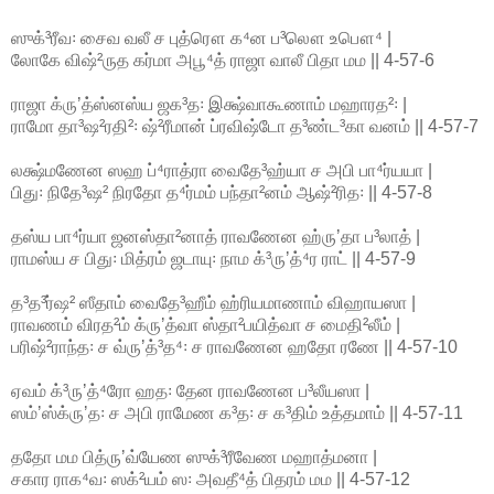
ஸுக்³ரீவ꞉ சைவ வலீ ச புத்ரௌ க⁴ன ப³லௌ உபௌ⁴ |
லோகே விஷ்²ருத கர்மா அபூ⁴த் ராஜா வாலீ பிதா மம || 4-57-6
ராஜா க்ருʼத்ஸ்னஸ்ய ஜக³த꞉ இக்ஷ்வாகூணாம் மஹாரத²꞉ |
ராமோ தா³ஷ²ரதி²꞉ ஷ்²ரீமான் ப்ரவிஷ்டோ த³ண்ட³கா வனம் || 4-57-7
லக்ஷ்மணேன ஸஹ ப்⁴ராத்ரா வைதே³ஹ்யா ச அபி பா⁴ர்யயா |
பிது꞉ நிதே³ஷ² நிரதோ த⁴ர்மம் பந்தா²னம் ஆஷ்²ரித꞉ || 4-57-8
தஸ்ய பா⁴ர்யா ஜனஸ்தா²னாத் ராவணேன ஹ்ருʼதா ப³லாத் |
ராமஸ்ய ச பிது꞉ மித்ரம் ஜடாயு꞉ நாம க்³ருʼத்⁴ர ராட் || 4-57-9
த³த³ர்ஷ² ஸீதாம் வைதே³ஹீம் ஹ்ரியமாணாம் விஹாயஸா |
ராவணம் விரத²ம் க்ருʼத்வா ஸ்தா²பயித்வா ச மைதி²லீம் |
பரிஷ்²ராந்த꞉ ச வ்ருʼத்³த⁴꞉ ச ராவணேன ஹதோ ரணே || 4-57-10
ஏவம் க்³ருʼத்⁴ரோ ஹத꞉ தேன ராவணேன ப³லீயஸா |
ஸம்ʼஸ்க்ருʼத꞉ ச அபி ராமேண க³த꞉ ச க³திம் உத்தமாம் || 4-57-11
ததோ மம பித்ருʼவ்யேண ஸுக்³ரீவேண மஹாத்மனா |
சகார ராக⁴வ꞉ ஸக்²யம் ஸ꞉ அவதீ⁴த் பிதரம் மம || 4-57-12