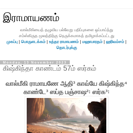
இராமாயணம்
வால்மீகியைத் தழுவிய பல்வேறு பதிப்புகளை ஒப்பாய்ந்து
சம்ஸ்கிருத மூலத்திற்கு நெருக்கமாகத் தமிழாக்கப்பட்டது
முகப்பு
|
பொருளடக்கம்
|
உத்தர ராமாயணம்
|
மஹாபாரதம்
|
ஹரிவம்சம்
|
தொடர்புக்கு
Monday, 13 November 2023
கிஷ்கிந்தா காண்டம் 57ம் ஸர்கம்
வால்மீகி ராமாயணே ஆதி³ காவ்யே கிஷ்கிந்த⁴
காண்டே³ ஸப்த பஞ்சாஷ²꞉ ஸர்க³꞉