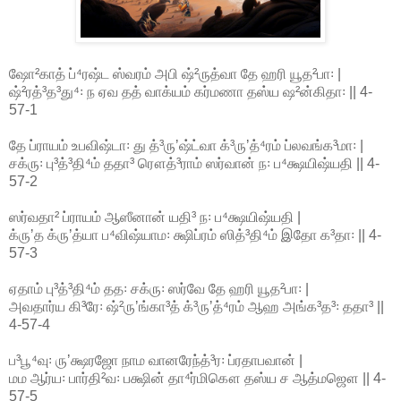
ஷோ²காத் ப்⁴ரஷ்ட ஸ்வரம் அபி ஷ்²ருத்வா தே ஹரி யூத²பா꞉ |
ஷ்²ரத்³த³து⁴꞉ ந ஏவ தத் வாக்யம் கர்மணா தஸ்ய ஷ²ன்கிதா꞉ || 4-
57-1
தே ப்ராயம் உபவிஷ்டா꞉ து த்³ருʼஷ்ட்வா க்³ருʼத்⁴ரம் ப்லவங்க³மா꞉ |
சக்ரு꞉ பு³த்³தி⁴ம் ததா³ ரௌத்³ராம் ஸர்வான் ந꞉ ப⁴க்ஷயிஷ்யதி || 4-
57-2
ஸர்வதா² ப்ராயம் ஆஸீனான் யதி³ ந꞉ ப⁴க்ஷயிஷ்யதி |
க்ருʼத க்ருʼத்யா ப⁴விஷ்யாம꞉ க்ஷிப்ரம் ஸித்³தி⁴ம் இதோ க³தா꞉ || 4-
57-3
ஏதாம் பு³த்³தி⁴ம் தத꞉ சக்ரு꞉ ஸர்வே தே ஹரி யூத²பா꞉ |
அவதார்ய கி³ரே꞉ ஷ்²ருʼங்கா³த் க்³ருʼத்⁴ரம் ஆஹ அங்க³த³꞉ ததா³ ||
4-57-4
ப³பூ⁴வு꞉ ருʼக்ஷரஜோ நாம வானரேந்த்³ர꞉ ப்ரதாபவான் |
மம ஆர்ய꞉ பார்தி²வ꞉ பக்ஷின் தா⁴ர்மிகௌ தஸ்ய ச ஆத்மஜௌ || 4-
57-5