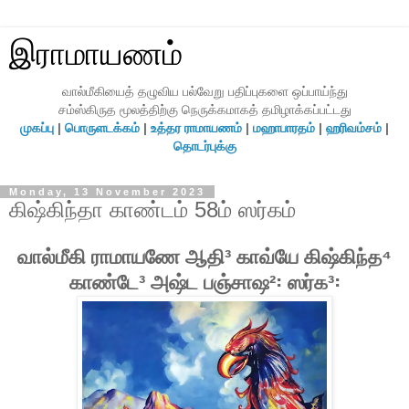
இராமாயணம்
வால்மீகியைத் தழுவிய பல்வேறு பதிப்புகளை ஒப்பாய்ந்து
சம்ஸ்கிருத மூலத்திற்கு நெருக்கமாகத் தமிழாக்கப்பட்டது
முகப்பு
|
பொருளடக்கம்
|
உத்தர ராமாயணம்
|
மஹாபாரதம்
|
ஹரிவம்சம்
|
தொடர்புக்கு
Monday, 13 November 2023
கிஷ்கிந்தா காண்டம் 58ம் ஸர்கம்
வால்மீகி ராமாயணே ஆதி³ காவ்யே கிஷ்கிந்த⁴
காண்டே³ அஷ்ட பஞ்சாஷ²꞉ ஸர்க³꞉