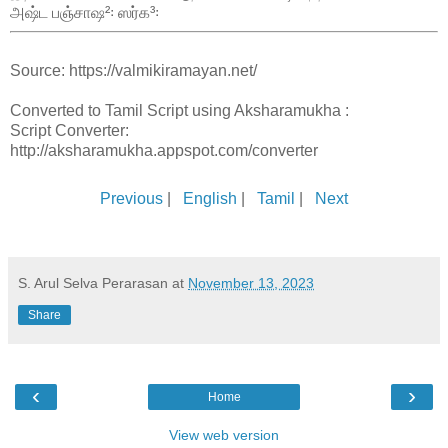
அஷ்ட பஞ்சாஷ²꞉ ஸர்க³꞉
Source: https://valmikiramayan.net/
Converted to Tamil Script using Aksharamukha :
Script Converter:
http://aksharamukha.appspot.com/converter
Previous
|
English
|
Tamil
|
Next
S. Arul Selva Perarasan
at
November 13, 2023
Share
‹
›
Home
View web version