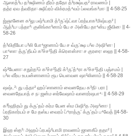
ஆஸாத்³ய த³க்ஷிணம் தீரம் ததோ த்³ரக்ஷ்யத² ராவணம் |
தத்ர ஏவ த்வரிதா꞉ க்ஷிப்ரம் விக்ரமத்⁴வம் ப்லவங்க³மா꞉ || 4-58-25
ஜ்ஞானேன க²லு பஷ்²யாமி த்³ருʼஷ்ட்வா ப்ரத்யாக³மிஷ்யத² |
ஆத்³ய꞉ பந்தா²꞉ குலிங்கா³னாம் யே ச அன்யே தா⁴ன்ய ஜீவின꞉ || 4-
58-26
த்³விதீயோ ப³லி போ⁴ஜானாம் யே ச வ்ருʼக்ஷ ப²ல அஷி²ன꞉ |
பா⁴ஸா꞉ த்ருʼதீயம் க³ச்ச²ந்தி க்ரௌன்சா꞉ ச குரரை꞉ ஸஹ || 4-58-
27
ஷ்²யேனா꞉ சதுர்த²ம் க³ச்ச²ந்தி க்³ருʼத்⁴ரா க³ச்ச²ந்தி பஞ்சமம் |
ப³ல வீர்ய உபபன்னானாம் ரூப யௌவன ஷா²லினாம் || 4-58-28
ஷஷ்ட²꞉ து பந்தா² ஹம்ʼஸானாம் வைனதேய க³தி꞉ பரா |
வைனதேயாத் ச ந꞉ ஜன்ம ஸர்வேஷாம் வானரர்ஷபா⁴꞉ || 4-58-29
க³ர்ஹிதம் து க்ருʼதம் கர்ம யேன ஸ்ம பிஷி²த அஷ²னா꞉ |
ப்ரதிகார்யம் ச மே தஸ்ய வைரம் ப்⁴ராத்ருʼ க்ருʼதம் ப⁴வேத் ||4-58-
30
இஹ ஸ்த²꞉ அஹம் ப்ரபஷ்²யாமி ராவணம் ஜானகீம் ததா² |