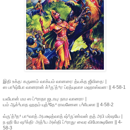
இதி உக்த꞉ கருணம் வாக்யம் வானரை꞉ த்யக்த ஜீவிதை꞉ |
ஸ பா³ஷ்போ வானரான் க்³ருʼத்⁴ர꞉ ப்ரத்யுவாச மஹாஸ்வன꞉ || 4-58-1
யவீயான் மம ஸ ப்⁴ராதா ஜடாயு꞉ நாம வானரா꞉ |
யம் ஆக்²யாத ஹதம் யுத்³தே⁴ ராவணேன ப³லீயஸா || 4-58-2
வ்ருʼத்³த⁴ பா⁴வாத் அபக்ஷத்வாத் ஷ்²ருʼண்வன் தத் அபி மர்ஷயே |
ந ஹி மே ஷ²க்தி꞉ அத்³ய அஸ்தி ப்⁴ராது꞉ வைர விமோக்ஷணே || 4-
58-3