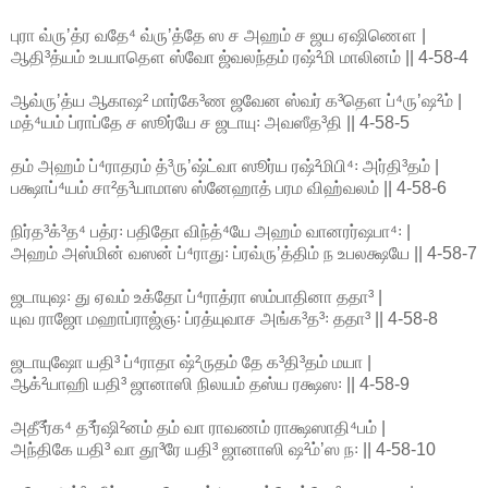
புரா வ்ருʼத்ர வதே⁴ வ்ருʼத்தே ஸ ச அஹம் ச ஜய ஏஷிணௌ |
ஆதி³த்யம் உபயாதௌ ஸ்வோ ஜ்வலந்தம் ரஷ்²மி மாலினம் || 4-58-4
ஆவ்ருʼத்ய ஆகாஷ² மார்கே³ண ஜவேன ஸ்வர் க³தௌ ப்⁴ருʼஷ²ம் |
மத்⁴யம் ப்ராப்தே ச ஸூர்யே ச ஜடாயு꞉ அவஸீத³தி || 4-58-5
தம் அஹம் ப்⁴ராதரம் த்³ருʼஷ்ட்வா ஸூர்ய ரஷ்²மிபி⁴꞉ அர்தி³தம் |
பக்ஷாப்⁴யம் சா²த³யாமாஸ ஸ்னேஹாத் பரம விஹ்வலம் || 4-58-6
நிர்த³க்³த⁴ பத்ர꞉ பதிதோ விந்த்⁴யே அஹம் வானரர்ஷபா⁴꞉ |
அஹம் அஸ்மின் வஸன் ப்⁴ராது꞉ ப்ரவ்ருʼத்திம் ந உபலக்ஷயே || 4-58-7
ஜடாயுஷ꞉ து ஏவம் உக்தோ ப்⁴ராத்ரா ஸம்பாதினா ததா³ |
யுவ ராஜோ மஹாப்ராஜ்ஞ꞉ ப்ரத்யுவாச அங்க³த³꞉ ததா³ || 4-58-8
ஜடாயுஷோ யதி³ ப்⁴ராதா ஷ்²ருதம் தே க³தி³தம் மயா |
ஆக்²யாஹி யதி³ ஜானாஸி நிலயம் தஸ்ய ரக்ஷஸ꞉ || 4-58-9
அதீ³ர்க⁴ த³ர்ஷி²னம் தம் வா ராவணம் ராக்ஷஸாதி⁴பம் |
அந்திகே யதி³ வா தூ³ரே யதி³ ஜானாஸி ஷ²ம்ʼஸ ந꞉ || 4-58-10