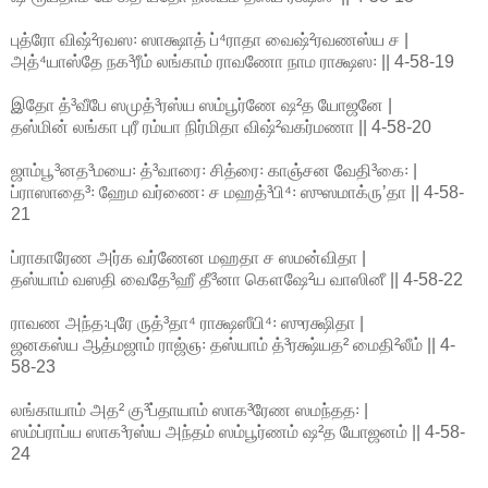
புத்ரோ விஷ்²ரவஸ꞉ ஸாக்ஷாத் ப்⁴ராதா வைஷ்²ரவணஸ்ய ச |
அத்⁴யாஸ்தே நக³ரீம் லங்காம் ராவணோ நாம ராக்ஷஸ꞉ || 4-58-19
இதோ த்³வீபே ஸமுத்³ரஸ்ய ஸம்பூர்ணே ஷ²த யோஜனே |
தஸ்மின் லங்கா புரீ ரம்யா நிர்மிதா விஷ்²வகர்மணா || 4-58-20
ஜாம்பூ³னத³மயை꞉ த்³வாரை꞉ சித்ரை꞉ காஞ்சன வேதி³கை꞉ |
ப்ராஸாதை³꞉ ஹேம வர்ணை꞉ ச மஹத்³பி⁴꞉ ஸுஸமாக்ருʼதா || 4-58-
21
ப்ராகாரேண அர்க வர்ணேன மஹதா ச ஸமன்விதா |
தஸ்யாம் வஸதி வைதே³ஹீ தீ³னா கௌஷே²ய வாஸினீ || 4-58-22
ராவண அந்த꞉புரே ருத்³தா⁴ ராக்ஷஸீபி⁴꞉ ஸுரக்ஷிதா |
ஜனகஸ்ய ஆத்மஜாம் ராஜ்ஞ꞉ தஸ்யாம் த்³ரக்ஷ்யத² மைதி²லீம் || 4-
58-23
லங்காயாம் அத² கு³ப்தாயாம் ஸாக³ரேண ஸமந்தத꞉ |
ஸம்ப்ராப்ய ஸாக³ரஸ்ய அந்தம் ஸம்பூர்ணம் ஷ²த யோஜனம் || 4-58-
24