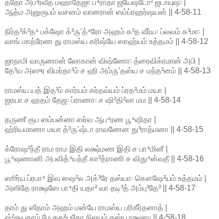
ததோ அப்³ரவீத் மஹாதேஜா ப்⁴ராதா ஜ்யேஷ்டோ² ஜடாயுஷ꞉ |
ஆத்ம அனுரூபம் வசனம் வானரான் ஸம்ப்ரஹர்ஷயன் || 4-58-11
நிர்த³க்³த⁴ பக்ஷோ க்³ருʼத்⁴ரோ அஹம் க³த வீர்ய꞉ ப்லவம் க³மா꞉ |
வாங் மாத்ரேண து ராமஸ்ய கரிஷ்யே ஸாஹ்யம் உத்தமம் || 4-58-12
ஜாநாமி வாருணான் லோகான் விஷ்ணோ꞉ த்ரைவிக்ரமான் அபி |
தே³வ அஸுர விமர்தா³ம் ச ஹி அம்ருʼதஸ்ய ச மந்த²னம் || 4-58-13
ராமஸ்ய யத் இத³ம் கார்யம் கர்தவ்யம் ப்ரத²மம் மயா |
ஜரயா ச ஹதம் தேஜ꞉ ப்ராணா꞉ ச ஷி²தி²லா மம || 4-58-14
தருணீ ரூப ஸம்பன்னா ஸர்வ ஆப⁴ரண பூ⁴ஷிதா |
ஹ்ரியமாணா மயா த்³ருʼஷ்டா ராவணேன து³ராத்மனா || 4-58-15
க்ரோஷ²ந்தீ ராம ராம இதி லக்ஷ்மண இதி ச பா⁴மினீ |
பூ⁴ஷணானி அபவித்⁴யந்தீ கா³த்ராணி ச விது⁴ன்வதீ || 4-58-16
ஸூர்ய ப்ரபா⁴ இவ ஷை²ல அக்³ரே தஸ்யா꞉ கௌஷே²யம் உத்தமம் |
அஸிதே ராக்ஷஸே பா⁴தி யதா² வா தடி³த் அம்பு³தே³ || 4-58-17
தாம் து ஸீதாம் அஹம் மன்யே ராமஸ்ய பரிகீர்தனாத் |
ஷ்²ரூயதாம் மே கத²யதோ நிலயம் தஸ்ய ரக்ஷஸ꞉ || 4-58-18