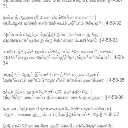
அஸ்மாகம் அபி ஸௌபர்ணம் தி³வ்யம் சக்ஷுர் ப³லம் ததா² || 4-58-
31
தஸ்மாத் ஆஹார வீர்யேண நிஸர்கே³ண ச வானரா꞉ |
ஆயோஜன ஷ²தாத் ஸாக்³ராத் வயம் பஷ்²யாம நித்யஷ²꞉ || 4-58-32
அஸ்மாகம் விஹிதா வ்ருʼத்தி꞉ நிஸார்கே³ண ச தூ³ரத꞉ |
விஹிதா பாத³ மூலே து வ்ருʼத்தி꞉ சரண யோதி⁴னாம் || 4-58-33
உபாயோ த்³ருʼஷ்²யதாம் கஷ்²சித் லங்க⁴னே லவண அம்ப⁴ஸ꞉ |
அபி⁴க³ம்ய து வைதே³ஹீம் ஸம்ருʼத்³த⁴ அர்தா² க³மிஷ்யத² || 4-58-
34
ஸமுத்³ரம் நேதும் இச்சா²மி ப⁴வத்³பி⁴꞉ வருண ஆலயம் |
ப்ரதா³ஸ்யாமி உத³கம் ப்⁴ராது꞉ ஸ்வர் க³தஸ்ய மஹாத்மன꞉ || 4-58-35
ததோ நீத்வா து தம் தே³ஷ²ம் தீரே நத³ நதீ³ பதே꞉ |
நிர்த³க்³த⁴ பக்ஷம் ஸம்பாதிம் வானரா꞉ ஸுமஹௌஓஜஸ꞉ || 4-58-36
தம் புன꞉ ப்ரத்யானயித்வா வை தம் தே³ஷ²ம் பதக³ ஈஷ்²வரம் |
ப³பூ⁴வு꞉ வானரா ஹ்ருʼஷ்டா꞉ ப்ரவ்ருʼத்திம் உபலப்⁴ய தே || 4-58-37
இதி வால்மீகி ராமாயணே ஆதி³ காவ்யே கிஷ்கிந்த⁴ காண்டே³