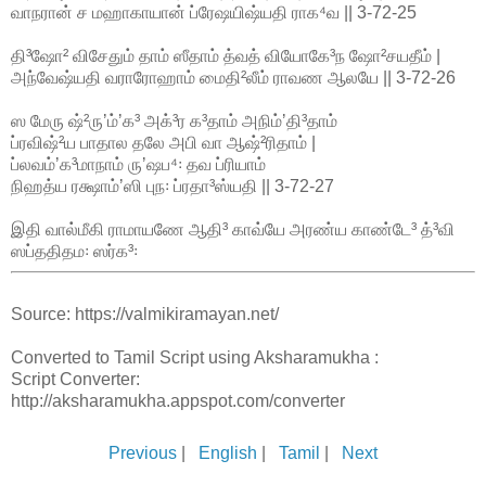
வாநரான் ச மஹாகாயான் ப்ரேஷயிஷ்யதி ராக⁴வ || 3-72-25
தி³ஷோ² விசேதும் தாம் ஸீதாம் த்வத் வியோகே³ந ஷோ²சயதீம் |
அந்வேஷ்யதி வராரோஹாம் மைதி²லீம் ராவண ஆலயே || 3-72-26
ஸ மேரு ஷ்²ருʼம்ʼக³ அக்³ர க³தாம் அநிம்ʼதி³தாம்
ப்ரவிஷ்²ய பாதால தலே அபி வா ஆஷ்²ரிதாம் |
ப்லவம்ʼக³மாநாம் ருʼஷப⁴꞉ தவ ப்ரியாம்
நிஹத்ய ரக்ஷாம்ʼஸி புந꞉ ப்ரதா³ஸ்யதி || 3-72-27
இதி வால்மீகி ராமாயணே ஆதி³ காவ்யே அரண்ய காண்டே³ த்³வி
ஸப்ததிதம꞉ ஸர்க³꞉
Source: https://valmikiramayan.net/
Converted to Tamil Script using Aksharamukha :
Script Converter:
http://aksharamukha.appspot.com/converter
Previous
|
English
|
Tamil
|
Next