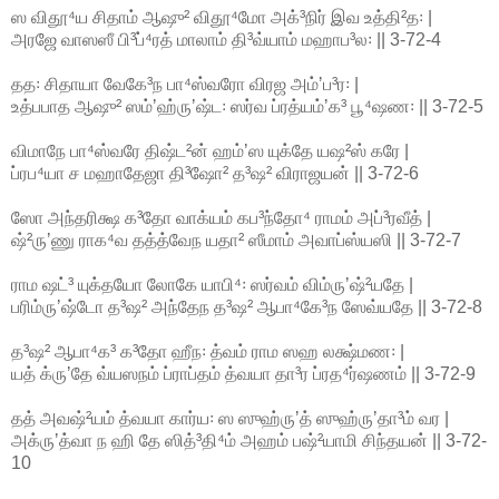
ஸ விதூ⁴ய சிதாம் ஆஷு² விதூ⁴மோ அக்³நிர் இவ உத்தி²த꞉ |
அரஜே வாஸஸீ பி³ப்⁴ரத் மாலாம் தி³வ்யாம் மஹாப³ல꞉ || 3-72-4
தத꞉ சிதாயா வேகே³ந பா⁴ஸ்வரோ விரஜ அம்ʼப³ர꞉ |
உத்பபாத ஆஷு² ஸம்ʼஹ்ருʼஷ்ட꞉ ஸர்வ ப்ரத்யம்ʼக³ பூ⁴ஷண꞉ || 3-72-5
விமாநே பா⁴ஸ்வரே திஷ்ட²ன் ஹம்ʼஸ யுக்தே யஷ²ஸ் கரே |
ப்ரப⁴யா ச மஹாதேஜா தி³ஷோ² த³ஷ² விராஜயன் || 3-72-6
ஸோ அந்தரிக்ஷ க³தோ வாக்யம் கப³ந்தோ⁴ ராமம் அப்³ரவீத் |
ஷ்²ருʼணு ராக⁴வ தத்த்வேந யதா² ஸீமாம் அவாப்ஸ்யஸி || 3-72-7
ராம ஷட்³ யுக்தயோ லோகே யாபி⁴꞉ ஸர்வம் விம்ருʼஷ்²யதே |
பரிம்ருʼஷ்டோ த³ஷ² அந்தேந த³ஷ² ஆபா⁴கே³ந ஸேவ்யதே || 3-72-8
த³ஷ² ஆபா⁴க³ க³தோ ஹீந꞉ த்வம் ராம ஸஹ லக்ஷ்மண꞉ |
யத் க்ருʼதே வ்யஸநம் ப்ராப்தம் த்வயா தா³ர ப்ரத⁴ர்ஷணம் || 3-72-9
தத் அவஷ்²யம் த்வயா கார்ய꞉ ஸ ஸுஹ்ருʼத் ஸுஹ்ருʼதா³ம் வர |
அக்ருʼத்வா ந ஹி தே ஸித்³தி⁴ம் அஹம் பஷ்²யாமி சிந்தயன் || 3-72-
10