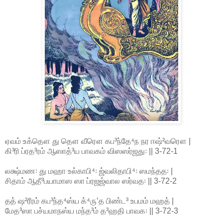
ஏவம் உக்தௌ து தௌ வீரௌ கப³ந்தே⁴ந நர ஈஷ்²வரௌ |
கி³ரி ப்ரத³ரம் ஆஸாத்³ய பாவகம் விஸஸர்ஜது꞉ || 3-72-1
லக்ஷ்மண꞉ து மஹா உல்காபி⁴꞉ ஜ்வலிதாபி⁴꞉ ஸமந்தத꞉ |
சிதாம் ஆதீ³பயாமாஸ ஸா ப்ரஜஜ்வால ஸர்வத꞉ || 3-72-2
தத் ஷ²ரீரம் கப³ந்த⁴ஸ்ய க்⁴ருʼத பிண்ட³ உபமம் மஹத் |
மேத³ஸா பச்யமாநஸ்ய மந்த³ம் த³ஹதி பாவக꞉ || 3-72-3