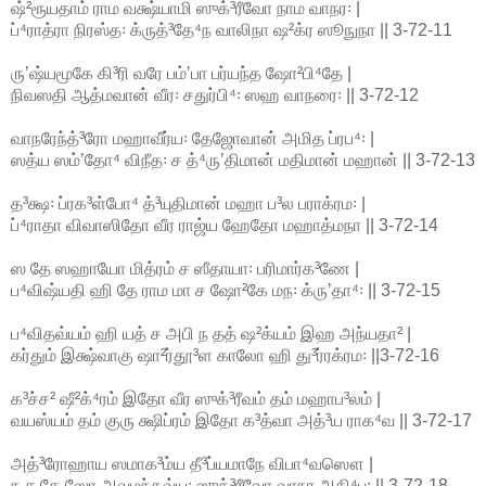
ஷ்²ரூயதாம் ராம வக்ஷ்யாமி ஸுக்³ரீவோ நாம வாநர꞉ |
ப்⁴ராத்ரா நிரஸ்த꞉ க்ருத்³தே⁴ந வாலிநா ஷ²க்ர ஸூநுநா || 3-72-11
ருʼஷ்யமூகே கி³ரி வரே பம்ʼபா பர்யந்த ஷோ²பி⁴தே |
நிவஸதி ஆத்மவான் வீர꞉ சதுர்பி⁴꞉ ஸஹ வாநரை꞉ || 3-72-12
வாநரேந்த்³ரோ மஹாவீர்ய꞉ தேஜோவான் அமித ப்ரப⁴꞉ |
ஸத்ய ஸம்ʼதோ⁴ விநீத꞉ ச த்⁴ருʼதிமான் மதிமான் மஹான் || 3-72-13
த³க்ஷ꞉ ப்ரக³ள்போ⁴ த்³யுதிமான் மஹா ப³ல பராக்ரம꞉ |
ப்⁴ராதா விவாஸிதோ வீர ராஜ்ய ஹேதோ மஹாத்மநா || 3-72-14
ஸ தே ஸஹாயோ மித்ரம் ச ஸீதாயா꞉ பரிமார்க³ணே |
ப⁴விஷ்யதி ஹி தே ராம மா ச ஷோ²கே மந꞉ க்ருʼதா⁴꞉ || 3-72-15
ப⁴விதவ்யம் ஹி யத் ச அபி ந தத் ஷ²க்யம் இஹ அந்யதா² |
கர்தும் இக்ஷ்வாகு ஷா²ர்தூ³ள காலோ ஹி து³ர்ரக்ரம꞉ ||3-72-16
க³ச்ச² ஷீ²க்⁴ரம் இதோ வீர ஸுக்³ரீவம் தம் மஹாப³லம் |
வயஸ்யம் தம் குரு க்ஷிப்ரம் இதோ க³த்வா அத்³ய ராக⁴வ || 3-72-17
அத்³ரோஹாய ஸமாக³ம்ய தீ³ப்யமாநே விபா⁴வஸௌ |
ந ச தே ஸோ அவமந்தவ்ய꞉ ஸுக்³ரீவோ வாநர அதி⁴ப꞉ || 3-72-18