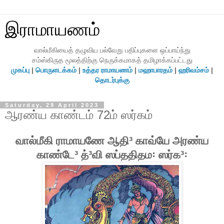
இராமாயணம்
வால்மீகியைத் தழுவிய பல்வேறு பதிப்புகளை ஒப்பாய்ந்து
சம்ஸ்கிருத மூலத்திற்கு நெருக்கமாகத் தமிழாக்கப்பட்டது
முகப்பு
|
பொருளடக்கம்
|
உத்தர ராமாயணம்
|
மஹாபாரதம்
|
ஹரிவம்சம்
|
தொடர்புக்கு
Saturday, 29 April 2023
ஆரண்ய காண்டம் 72ம் ஸர்கம்
வால்மீகி ராமாயணே ஆதி³ காவ்யே அரண்ய
காண்டே³ த்³வி ஸப்ததிதம꞉ ஸர்க³꞉