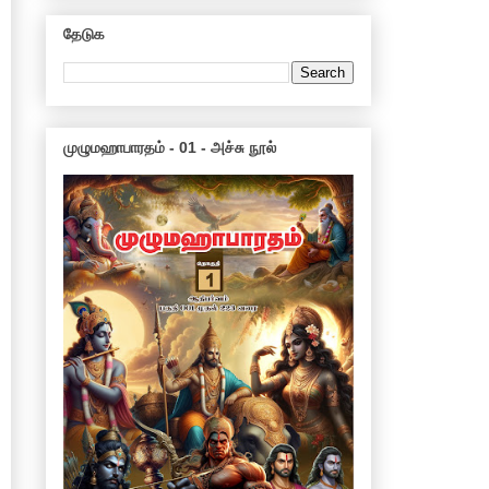
தேடுக
முழுமஹாபாரதம் - 01 - அச்சு நூல்