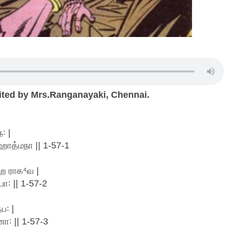
cited by Mrs.Ranganayaki, Chennai.
꞉ |
ஹாத்மநா || 1-57-1
ஹ ராக⁴வ |
꞉ || 1-57-2
ப꞉ |
ா꞉ || 1-57-3