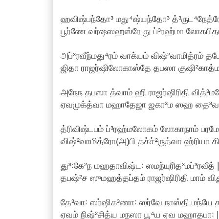
ஹவிஷ்பந்தோ³ மது⁴ஷ்யந்தோ³ த்³ருட⁴நேத்
பூர்ணே வர்ஷஸஹஸ்ரே து ப்³ரஹ்மா லோகபித
அப்³ரவீந்மது⁴ரம் வாக்யம் விஷ்²வாமித்ரம் த
ஜிதா ராஜர்ஷிலோகாஸ்தே தபஸா குஷி²காத்மஜ
அநேந தபஸா த்வாம் ஹி ராஜர்ஷிரிதி வித்³ம
ஏவமுக்த்வா மஹாதேஜா ஜகா³ம ஸஹ தை³வத
த்ரிவிஷ்டபம் ப்³ரஹ்மலோகம் லோகாநாம் பரமே
விஷ்²வாமித்ரோ(அ)பி தச்ச்²ருத்வா ஹ்ரியா கி
து³꞉கே²ந மஹதாவிஷ்ட꞉ ஸமந்யுரித³மப்³ரவீத் 
தபஷ்²ச ஸுமஹத்தப்தம் ராஜர்ஷிரிதி மாம் விது
தே³வா꞉ ஸர்ஷிக³ணா꞉ ஸர்வே நாஸ்தி மந்யே த
ஏவம் நிஷ்²சித்ய மநஸா பூ⁴ய ஏவ மஹாதபா꞉ |