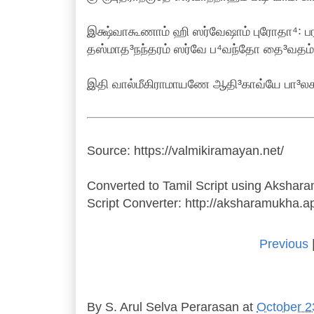
இக்ஷ்வாகூணாம் ஹி ஸர்வேஷாம் புரோதா⁴꞉ பர
தஸ்மாத³நந்தரம் ஸர்வே ப⁴வந்தோ தை³வதம் 
இதி வால்மீகிராமாயணே ஆதி³காவ்யே பா³லக
Source: https://valmikiramayan.net/
Converted to Tamil Script using Akshar
Script Converter: http://aksharamukha.
Previous
By
S. Arul Selva Perarasan
at
October 2