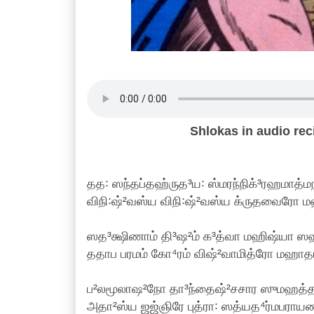
Shlokas in audio re
தத꞉ ஸந்தப்தஹ்ருத³ய꞉ ஸ்மரந்நிக்³ரஹமாத்மந
விநி꞉ஷ்²வஸ்ய விநி꞉ஷ்²வஸ்ய க்ருதவைரோ ம
ஸத³க்ஷிணாம் தி³ஷ²ம் க³த்வா மஹிஷ்யா ஸ
ததாப பரமம் கோ⁴ரம் விஷ்²வாமித்ரோ மஹாதபா
ப²லமூலாஷ²நோ தா³ந்தைஷ்²சசார ஸுமஹத்த
அதா²ஸ்ய ஜஜ்ஞிரே புத்ரா꞉ ஸத்யத⁴ர்மபராயண