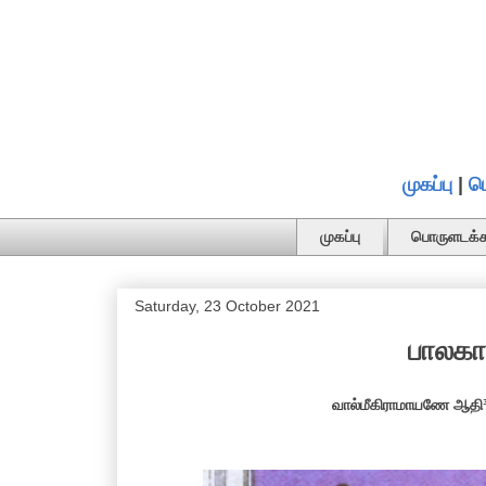
முகப்பு
|
ப
முகப்பு
பொருளடக்க
Saturday, 23 October 2021
பாலகாண
வால்மீகிராமாயணே ஆதி³