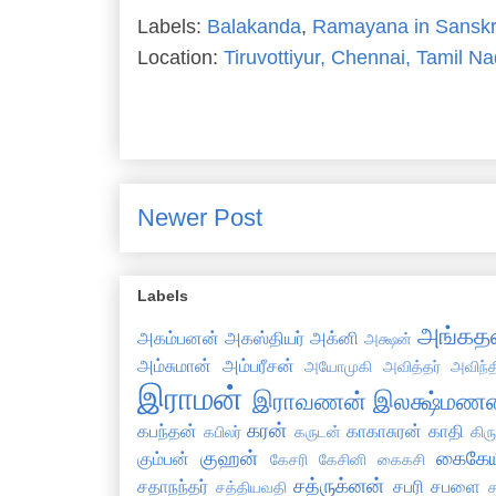
Labels:
Balakanda
,
Ramayana in Sanskr
Location:
Tiruvottiyur, Chennai, Tamil Na
Newer Post
Labels
அங்கத
அகம்பனன்
அகஸ்தியர்
அக்னி
அக்ஷன்
அம்சுமான்
அம்பரீசன்
அயோமுகி
அவித்தர்
அவிந்
இராமன்
இராவணன்
இலக்ஷ்மணன
கரன்
கபந்தன்
காகாசுரன்
காதி
கபிலர்
கருடன்
கிர
குஹன்
கைகேய
கும்பன்
கேசரி
கேசினி
கைகசி
சத்ருக்னன்
சதாநந்தர்
சபரி
சபளை
சத்தியவதி
ச