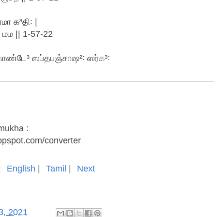
மா க³தி꞉ |
மம || 1-57-22
ாண்டே³ ஸப்தபஞ்சாஷ²꞉ ஸர்க³꞉
amukha :
appspot.com/converter
|
English
|
Tamil
|
Next
3, 2021