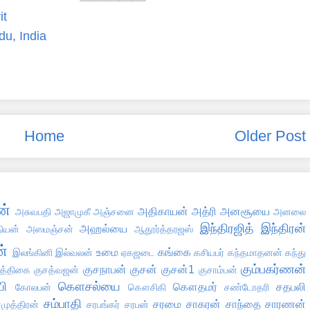
it
du, India
Home
Older Post
ன்
அதிகாயன்
அத்ரி
அனசூயை
அசுவபதி
அஜாமுகீ
அஞ்சனை
அனலை
இந்திரஜித்
இந்திரன்
அஹல்யை
தியன்
அஸமஞ்சன்
ஆதூர்த்தரஜஸ்
்
உமை
கங்கை
இலங்கினி
இல்வலன்
ஏகஜடை
கசியபர்
கந்தமாதனன்
கந்து
கும்பகர்ணன்
குசநாபன்
குசன்
குசன்1
ுத்திகை
குசத்வஜன்
குசாம்பன்
ி
கௌசல்யை
கௌதமர்
சதபலி
கோலபன்
கௌசிகி
சண்டோதரி
சம்பாதி
சரமை
சாகரன்
சாந்தை
சாரணன்
முத்திரன்
சரபங்கர்
சரபன்