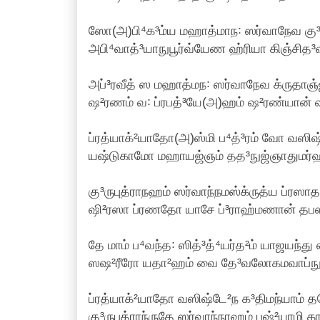
ஸோ(அ)பி⁴க³ம்ய மஹாத்மாந꞉ ஸர்வாநேவ கு³
அபி⁴வாத்³யாநுபூர்வ்யேண ஹ்ரியா கிஞ்சித³வ
அப்³ரவீத் ஸ மஹாத்மந꞉ ஸர்வாநேவ க்ருதாஞ்ஜ
ஷ²ரணம் வ꞉ ப்ரபத்³யே(அ)ஹம் ஷ²ரண்யான் 
ப்ரத்யாக்²யாதோ(அ)ஸ்மி ப⁴த்³ரம் வோ வஸிஷ
யஷ்டுகாமோ மஹாயஜ்ஞம் தத³நுஜ்ஞாதுமர்ஹ
கு³ருபுத்ராநஹம் ஸர்வாந்நமஸ்க்ருத்ய ப்ரஸாத
ஷி²ரஸா ப்ரணதோ யாசே ப்³ராஹ்மணான் தபஸி 
தே மாம் ப⁴வந்த꞉ ஸித்³த்⁴யர்த²ம் யாஜயந்து
ஸஷ²ரீரோ யதா²ஹம் வை தே³வலோகமவாப்நுயா
ப்ரத்யாக்²யாதோ வஸிஷ்டே²ந க³திமந்யாம் த
கு³ருபுத்ராந்ருதே ஸர்வாந்நாஹம் பஷ்²யாமி க