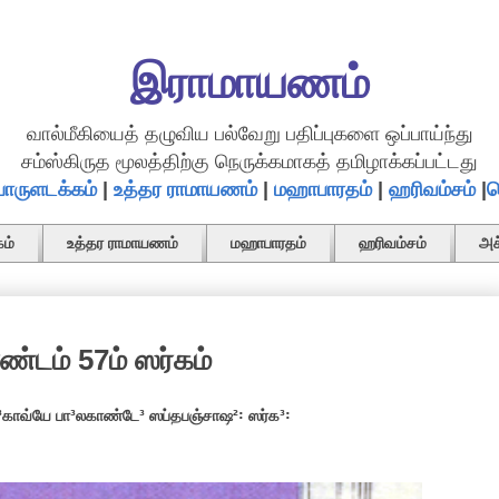
இராமாயணம்
வால்மீகியைத் தழுவிய பல்வேறு பதிப்புகளை ஒப்பாய்ந்து
சம்ஸ்கிருத மூலத்திற்கு நெருக்கமாகத் தமிழாக்கப்பட்டது
ொருளடக்கம்
|
உத்தர ராமாயணம்
|
மஹாபாரதம்
|
ஹரிவம்சம்
|
த
ம்
உத்தர ராமாயணம்
மஹாபாரதம்
ஹரிவம்சம்
அச
்டம் 57ம் ஸர்கம்
காவ்யே பா³லகாண்டே³ ஸப்தபஞ்சாஷ²꞉ ஸர்க³꞉