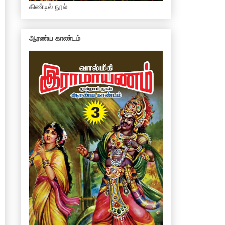
கிண்டில் நூல்
ஆரண்ய காண்டம்