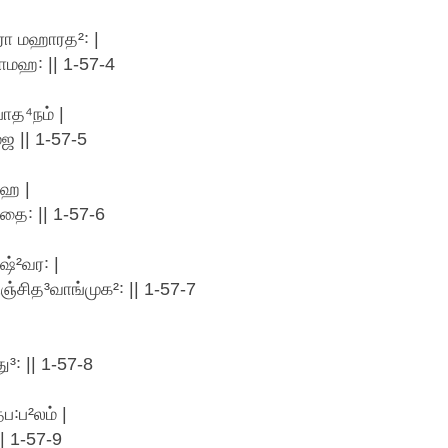
ரோ மஹாரத²꞉ |
ாமஹ꞉ || 1-57-4
போத⁴நம் |
 || 1-57-5
ஹே |
ை꞉ || 1-57-6
ஷ்²வர꞉ |
ஞ்சித³வாங்முக²꞉ || 1-57-7
|
³꞉ || 1-57-8
ப꞉ப²லம் |
| 1-57-9