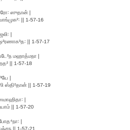
ரோ꞉ ஸுதான் |
ாங்முக²꞉ || 1-57-16
லி꞉ |
ஷ²ரணாக³த꞉ || 1-57-17
்டே²ந மஹாத்மநா |
த² || 1-57-18
³யே |
ஸ்தி²தான் || 1-57-19
 ஸமாஹிதா꞉ |
ம் || 1-57-20
போத⁴நா꞉ |
ாஞ்சந || 1-57-21