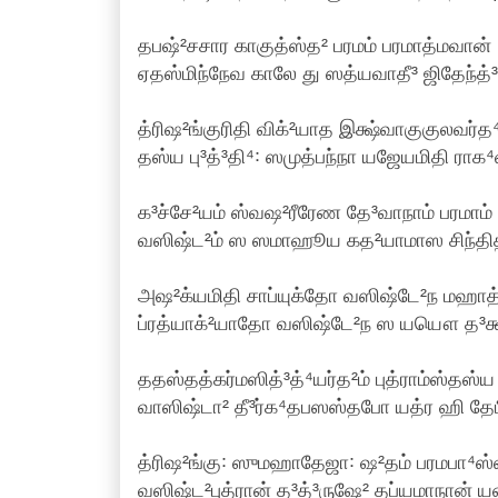
தபஷ்²சசார காகுத்ஸ்த² பரமம் பரமாத்மவான் 
ஏதஸ்மிந்நேவ காலே து ஸத்யவாதீ³ ஜிதேந்த்³ர
த்ரிஷ²ங்குரிதி விக்²யாத இக்ஷ்வாகுகுலவர்த⁴
தஸ்ய பு³த்³தி⁴꞉ ஸமுத்பந்நா யஜேயமிதி ராக⁴
க³ச்சே²யம் ஸ்வஷ²ரீரேண தே³வாநாம் பரமாம் க
வஸிஷ்ட²ம் ஸ ஸமாஹூய கத²யாமாஸ சிந்திதம
அஷ²க்யமிதி சாப்யுக்தோ வஸிஷ்டே²ந மஹாத்
ப்ரத்யாக்²யாதோ வஸிஷ்டே²ந ஸ யயௌ த³க்ஷி
ததஸ்தத்கர்மஸித்³த்⁴யர்த²ம் புத்ராம்ஸ்தஸ்ய
வாஸிஷ்டா² தீ³ர்க⁴தபஸஸ்தபோ யத்ர ஹி தேபி
த்ரிஷ²ங்கு꞉ ஸுமஹாதேஜா꞉ ஷ²தம் பரமபா⁴ஸ்வ
வஸிஷ்ட²புத்ரான் த³த்³ருஷே² தப்யமாநான் ய