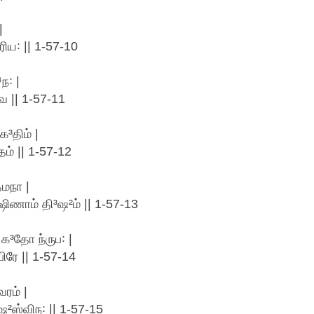
|
ிய꞉ || 1-57-10
ந꞉ |
வ || 1-57-11
³திம் |
் || 1-57-12
மநா |
ணாம் தி³ஷ²ம் || 1-57-13
 க³தோ ந்ருப꞉ |
ரே || 1-57-14
ரம் |
ஷ²ஸ்விந꞉ || 1-57-15