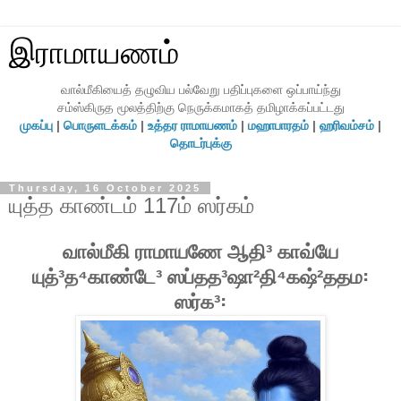
இராமாயணம்
வால்மீகியைத் தழுவிய பல்வேறு பதிப்புகளை ஒப்பாய்ந்து
சம்ஸ்கிருத மூலத்திற்கு நெருக்கமாகத் தமிழாக்கப்பட்டது
முகப்பு
|
பொருளடக்கம்
|
உத்தர ராமாயணம்
|
மஹாபாரதம்
|
ஹரிவம்சம்
|
தொடர்புக்கு
Thursday, 16 October 2025
யுத்த காண்டம் 117ம் ஸர்கம்
வால்மீகி ராமாயணே ஆதி³ காவ்யே
யுத்³த⁴காண்டே³ ஸப்தத³ஷா²தி⁴கஷ்²ததம꞉
ஸர்க³꞉