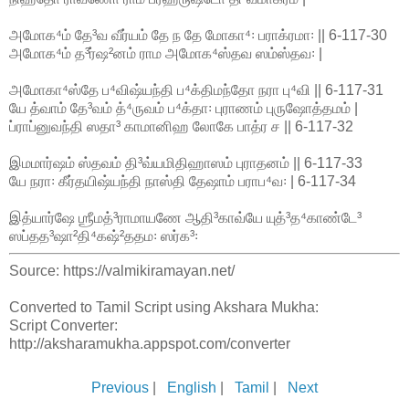
அமோக⁴ம் தே³வ வீர்யம் தே ந தே மோகா⁴꞉ பராக்ரமா꞉ || 6-117-30
அமோக⁴ம் த³ர்ஷ²னம் ராம அமோக⁴ஸ்தவ ஸம்ஸ்தவ꞉ |
அமோகா⁴ஸ்தே ப⁴விஷ்யந்தி ப⁴க்திமந்தோ நரா பு⁴வி || 6-117-31
யே த்வாம் தே³வம் த்⁴ருவம் ப⁴க்தா꞉ புராணம் புருஷோத்தமம் |
ப்ராப்னுவந்தி ஸதா³ காமானிஹ லோகே பாத்ர ச || 6-117-32
இமமார்ஷம் ஸ்தவம் தி³வ்யமிதிஹாஸம் புராதனம் || 6-117-33
யே நரா꞉ கீர்தயிஷ்யந்தி நாஸ்தி தேஷாம் பராப⁴வ꞉ | 6-117-34
இத்யார்ஷே ஶ்ரீமத்³ராமாயணே ஆதி³காவ்யே யுத்³த⁴காண்டே³
ஸப்தத³ஷா²தி⁴கஷ்²ததம꞉ ஸர்க³꞉
Source: https://valmikiramayan.net/
Converted to Tamil Script using Akshara Mukha:
Script Converter:
http://aksharamukha.appspot.com/converter
Previous
|
English
|
Tamil
|
Next