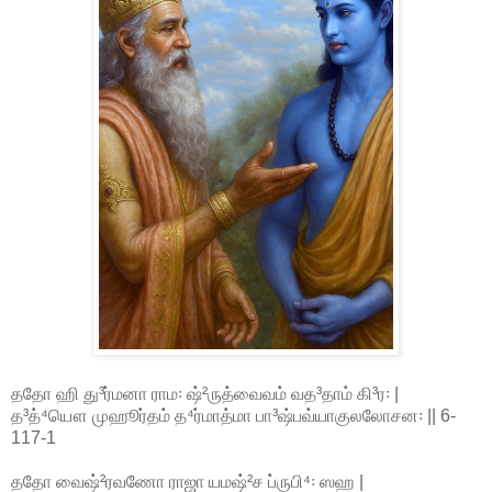
ததோ ஹி து³ர்மனா ராம꞉ ஷ்²ருத்வைவம் வத³தாம் கி³ர꞉ |
த³த்⁴யௌ முஹூர்தம் த⁴ர்மாத்மா பா³ஷ்பவ்யாகுலலோசன꞉ || 6-
117-1
ததோ வைஷ்²ரவணோ ராஜா யமஷ்²ச ப்ருபி⁴꞉ ஸஹ |