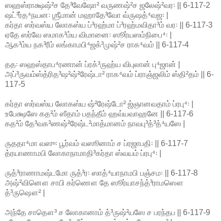
ஸஹஸ்ராக்ஷஷ்²ச தே³வேஷோ² வருணஷ்²ச ஜலேஷ்²வர꞉ || 6-117-2
ஷட்³ர்த⁴நயன꞉ ஶ்ரீமான் மஹாதே³வோ வ்ருஷத்⁴வஜ꞉ |
கர்தா ஸர்வஸ்ய லோகஸ்ய ப்³ரஹ்மா ப்³ரஹ்மவிதா³ம் வர꞉ || 6-117-3
ஏதே ஸர்வே ஸமாக³ம்ய விமானை꞉ ஸூர்யஸம்நிபை⁴꞉ |
ஆக³ம்ய நக³ரீம் லங்காமபி⁴ஜக்³முஷ்²ச ராக⁴வம் || 6-117-4
தத꞉ ஸஹஸ்தாப⁴ரணான் ப்ரக்³ருஹ்ய விபுலான் பு⁴ஜான் |
அப்³ருவம்ஸ்த்ரித³ஷ²ஷ்²ரேஷ்டா² ராக⁴வம் ப்ராஞ்ஜலிம் ஸ்தி²தம் || 6-
117-5
கர்தா ஸர்வஸ்ய லோகஸ்ய ஷ்²ரேஷ்டோ² ஜ்ஞானவதாம் ப்ரபு⁴꞉ |
உபேக்ஷஸே கத²ம் ஸீதாம் பதந்தீம் ஹவ்யவாஹனே || 6-117-6
கத²ம் தே³வக³ணஷ்²ரேஷ்ட²மாத்மானம் நாவபு³த்³த்⁴யஸே |
ருததா⁴மா வஸு꞉ பூர்வம் வஸூனாம் ச ப்ரஜாபதி꞉ || 6-117-7
த்ரயாணாமபி லோகாநாமாதி³கர்தா ஸ்வயம் ப்ரபு⁴꞉ |
ருத்³ராணாமஷ்டமோ ருத்³ர꞉ ஸாத்⁴யாநாமபி பஞ்சம꞉ || 6-117-8
அஷ்²வினௌ சாபி கர்ணௌ தே ஸூர்யாசந்த்³ராமஸௌ
த்³ருஷௌ² |
அந்தே சாதௌ³ ச லோகானாம் த்³ருஷ்²யஸே ச பரந்தப || 6-117-9