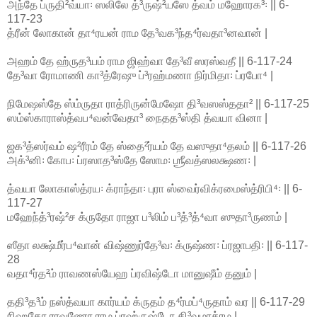
அந்தே ப்ருதி²வ்யா꞉ ஸலிலே த்³ருஷ்²யஸே த்வம் மஹோரக³꞉ || 6-
117-23
த்ரீன் லோகான் தா⁴ரயன் ராம தே³வக³ந்த⁴ர்வதா³னவான் |
அஹம் தே ஹ்ருத³யம் ராம ஜிஹ்வா தே³வீ ஸரஸ்வதீ || 6-117-24
தே³வா ரோமாணி கா³த்ரேஷு ப்³ரஹ்மணா நிர்மிதா꞉ ப்ரபோ⁴ |
நிமேஷஸ்தே ஸ்ம்ருதா ராத்ரிருன்மேஷோ தி³வஸஸ்ததா² || 6-117-25
ஸம்ஸ்காராஸ்த்வப⁴வன்வேதா³ நைதத³ஸ்தி த்வயா வினா |
ஜக³த்ஸர்வம் ஷ²ரீரம் தே ஸ்தை²ர்யம் தே வஸுதா⁴தலம் || 6-117-26
அக்³னி꞉ கோப꞉ ப்ரஸாத³ஸ்தே ஸோம꞉ ஶ்ரீவத்ஸலக்ஷண꞉ |
த்வயா லோகாஸ்த்ரய꞉ க்ராந்தா꞉ புரா ஸ்வைர்விக்ரமைஸ்த்ரிபி⁴꞉ || 6-
117-27
மஹேந்த்³ரஷ்²ச க்ருதோ ராஜா ப³லிம் ப³த்³த்⁴வா ஸுதா³ருணம் |
ஸீதா லக்ஷ்மீர்ப⁴வான் விஷ்ணுர்தே³வ꞉ க்ருஷ்ண꞉ ப்ரஜாபதி꞉ || 6-117-
28
வதா⁴ர்த²ம் ராவணஸ்யேஹ ப்ரவிஷ்டோ மானுஷீம் தனும் |
ததி³த³ம் நஸ்த்வயா கார்யம் க்ருதம் த⁴ர்மப்⁴ருதாம் வர || 6-117-29
நிஹதோ ராவணோ ராம ப்ரஹ்ருஷ்டோ தி³வமாக்ரம |