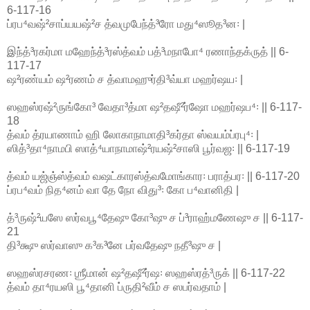
6-117-16
ப்ரப⁴வஷ்²சாப்யயஷ்²ச த்வமுபேந்த்³ரோ மது⁴ஸூத³ன꞉ |
இந்த்³ரகர்மா மஹேந்த்³ரஸ்த்வம் பத்³மநாபோ⁴ ரணாந்தக்ருத் || 6-
117-17
ஷ²ரண்யம் ஷ²ரணம் ச த்வாமஹுர்தி³வ்யா மஹர்ஷய꞉ |
ஸஹஸ்ரஷ்²ருங்கோ³ வேதா³த்மா ஷ²தஷீ²ர்ஷோ மஹர்ஷப⁴꞉ || 6-117-
18
த்வம் த்ரயாணாம் ஹி லோகாநாமாதி³கர்தா ஸ்வயம்ப்ரபு⁴꞉ |
ஸித்³தா⁴நாமபி ஸாத்⁴யாநாமாஷ்²ரயஷ்²சாஸி பூர்வஜ꞉ || 6-117-19
த்வம் யஜ்ஞ்ஸ்த்வம் வஷட்காரஸ்த்வமோங்கார꞉ பராத்பர꞉ || 6-117-20
ப்ரப⁴வம் நித⁴னம் வா தே நோ விது³꞉ கோ ப⁴வானிதி |
த்³ருஷ்²யஸே ஸர்வபூ⁴தேஷு கோ³ஷு ச ப்³ராஹ்மணேஷு ச || 6-117-
21
தி³க்ஷு ஸர்வாஸு க³க³னே பர்வதேஷு நதீ³ஷு ச |
ஸஹஸ்ரசரண꞉ ஶ்ரீமான் ஷ²தஷீ²ர்ஷ꞉ ஸஹஸ்ரத்³ருக் || 6-117-22
த்வம் தா⁴ரயஸி பூ⁴தானி ப்ருதி²வீம் ச ஸபர்வதாம் |