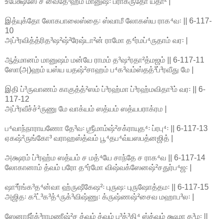
உபேக்ஷஸே ச வைதே³ஹீம் மானுஷ꞉ ப்ராக்ருதோ யதா² |
இத்யுக்தோ லோகபாலைஸ்தை꞉ ஸ்வாமீ லோகஸ்ய ராக⁴வ꞉ || 6-117-
10
அப்³ரவித்த்ரித³ஷ²ஷ்²ரேஷ்டா²ன் ராமோ த⁴ர்மப்⁴ருதாம் வர꞉ |
ஆத்மானம் மானுஷம் மன்யே ராமம் த³ஷ²ரதா²த்மஜம் || 6-117-11
ஸோ(அ)ஹம் யஸ்ய யதஷ்²சாஹம் ப⁴க³வம்ஸ்தத்³ப்³ரவீது மே |
இதி ப்³ருவாணம் காகுத்த்²ஸம் ப்³ரஹ்மா ப்³ரஹ்மவிதா³ம் வர꞉ || 6-
117-12
அப்³ரவீச்ச்²ருணு மே வாக்யம் ஸத்யம் ஸத்யபராக்ரம |
ப⁴வாந்நாராயணோ தே³வ꞉ ஶ்ரீமாம்ஷ்²சக்ராயுத⁴꞉ ப்ரபு⁴꞉ || 6-117-13
ஏகஷ்²ருங்கோ³ வராஹஸ்த்வம் பூ⁴தப⁴வ்யஸபத்னஜித் |
அக்ஷரம் ப்³ரஹ்ம ஸத்யம் ச மத்⁴யே சாந்தே ச ராக⁴வ || 6-117-14
லோகானாம் த்வம் பரோ த⁴ர்மோ விஷ்வக்ஸேனஷ்²சதுர்ப⁴ஜ꞉ |
ஷா²ர்ங்க³த⁴ன்வா ஹ்ருஷீகேஷ²꞉ புருஷ꞉ புருஷோத்தம꞉ || 6-117-15
அஜித꞉ க²ட்³க³த்⁴ருக்³விஷ்ணு꞉ க்ருஷ்ணஷ்²சைவ மஹாப³ல꞉ |
ஸேனாநீர்க்³ராமணீஷ்²ச த்வம் த்வம் பு³த்³தி⁴ ஸ்த்வம் க்ஷமா த³ம꞉ ||