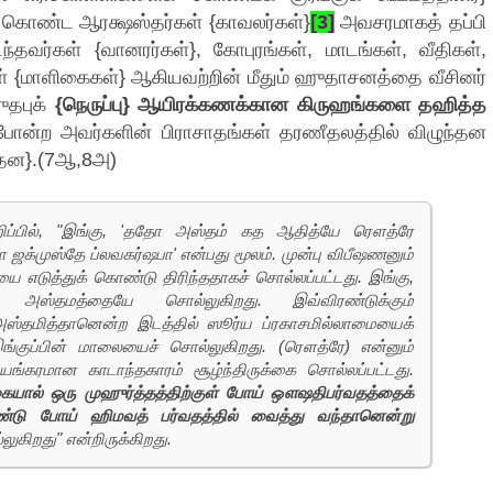
் கொண்ட ஆரக்ஷஸ்தர்கள் {காவலர்கள்}
[3]
அவசரமாகத் தப்பி
்தவர்கள் {வானரர்கள்}, கோபுரங்கள், மாடங்கள், வீதிகள்,
ள் {மாளிகைகள்} ஆகியவற்றின் மீதும் ஹுதாசனத்தை வீசினர்
ுதபுக்
{நெருப்பு} ஆயிரக்கணக்கான கிருஹங்களை தஹித்த
போன்ற அவர்களின் பிராசாதங்கள் தரணீதலத்தில் விழுந்தன
ந்தன}.(7ஆ,8அ)
்குறிப்பில், "இங்கு, 'ததோ அஸ்தம் கத ஆதித்யே ரௌத்ரே
ஜக்முஸ்தே ப்லவகர்ஷபா' என்பது மூலம். முன்பு விபீஷணனும்
ை எடுத்துக் கொண்டு திரிந்ததாகச் சொல்லப்பட்டது. இங்கு,
ஸ்தமத்தையே சொல்லுகிறது. இவ்விரண்டுக்கும்
அஸ்தமித்தானென்ற இடத்தில் ஸூர்ய ப்ரகாசமில்லாமையைக்
்குப்பின் மாலையைச் சொல்லுகிறது. (ரௌத்ரே) என்னும்
்கரமான காடாந்தகாரம் சூழ்ந்திருக்கை சொல்லப்பட்டது.
யால் ஒரு முஹுர்த்தத்திற்குள் போய் ஔஷதிபர்வதத்தைக்
டு போய் ஹிமவத் பர்வதத்தில் வைத்து வந்தானென்று
கிறது" என்றிருக்கிறது.