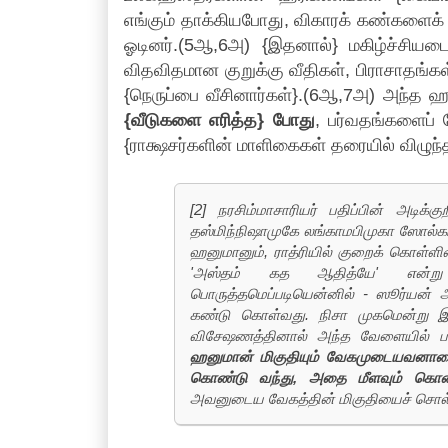
எங்கும் தாக்கியபோது, விகாரக் கண்களைக
ஓடினர்.(5ஆ,6அ) {இதனால்} மகிழ்ச்சியடைந
விதவிதமான குறுக்கு வீதிகள், பிராசாதங்க
{நெருப்பை வீசினார்கள்}.(6ஆ,7அ) அந்த ஹ
{வீடுகளை எரித்த} போது
, பர்வதங்களைப் 
{ராக்ஷசர்களின் மாளிகைகள் தரையில் விழு
[2] நரசிம்மாசாரியர் பதிப்பின் அடிக
தஸ்மிந்நிஷாமுகே லங்காமபிமுகா ஸோல்கா 
ஹனுமானும், ராத்ரியில் குறைக் கொள்ளிய
'அஸ்தம் கத ஆதித்யே' என்று அ
பொருத்தமெப்படியென்னில் - ஸூர்யன் 
கண்டு கொள்வது. நிசா முகமென்று இங
விசேஷணத்தினால் அந்த வேளையில் பயங
ஹனுமான் மிகுதியும் வேகமுடையவனாகை
கொண்டு வந்து, அதை மீளவும் கொண்
அவனுடைய வேகத்தின் மிகுதியைச் சொல்லு