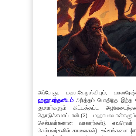
அப்போது, மஹாதேஜஸ்வியும், வானரே
ஹனூமந்தனிடம்
அர்த்தம் பொதிந்த இந்த 
குமாரர்களும் கிட்டத்தட்ட அழிவடைந்தன
தொடுக்கமாட்டான்.(2) மஹாபலவான்களும
செல்பவர்களான வானரர்கள்}, எவரெவர் 
செல்பவர்களில் காளைகள்}, உல்கங்களை
{எ