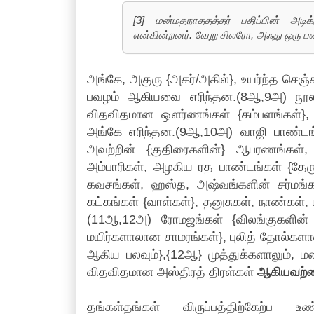
[3] மன்மதநாததத்தர் பதிப்பின் அடிக்
என்கின்றனர். வேறு சிலரோ, அஃது ஒரு படை
அங்கே, அகுரு {அகர்/அகில்}, உயர்ந்த செஞ்ச
பவழம் ஆகியவை எரிந்தன.(8ஆ,9அ) நூல
விதவிதமான ஔர்ணங்கள் {கம்பளங்கள்}, க
அங்கே எரிந்தன.(9ஆ,10அ) வாஜி பாண்ட
அவற்றின் {குதிரைகளின்} ஆபரணங்கள்,
அம்பாரிகள், அழகிய ரத பாண்டங்கள் {தேர
கவசங்கள், ஹஸ்த, அஷ்வங்களின் சர்மங்க
கட்கங்கள் {வாள்கள்}, தனுசுகள், நாண்கள்,
(11ஆ,12அ) ரோமஜங்கள் {விலங்குகளின் 
மயிர்களாலான சாமரங்கள்}, புலித் தோல்கள
ஆகிய பலவும்},{12ஆ} முத்துக்களாலும், 
விதவிதமான அஸ்திரத் திரள்கள்
ஆகியவற்றை
தங்கள்தங்கள் விருப்பத்திற்கேற்ப உண்