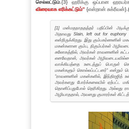
செல்லட்டும்
.{3} ஹரிக்கு ஒப்பான ஹரயர்கள
விரைவாக எரிக்கட்டும்"
{என்றான் சுக்ரீவன்}
[1] மன்மதநாததத்தர் பதிப்பின் அடிக்குற
அதாவது Slain, left out for euphony
என்றிருக்கிறது. இது கும்பகர்ணனின் மக
மகன்களான கும்ப, நிகும்பர்கள் அழிவடை
சுலோகத்தில், அவர்கள் ராவணனின் கட்டளைய
எனவேதான், அவர்கள் அழிவடையவில்லை 
வாக்கியத்தை உடைத்துப் பொருள் கொ
மகன்களும் கொல்லப்பட்டனர்" என்றும் 
"ராவணனின் மகன்களில், இந்திரஜித் உள்ளி
அவர்களது போர்க்கலையில் ஏற்பட்ட மகிழ
தொனிப்பதுபோல் தெரிகிறது. அல்லது ராவ
அழியாததால், அவனது குமாரர்கள் கிட்டத்த