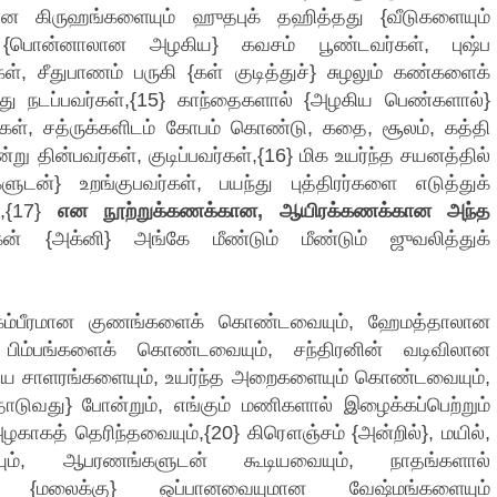
ான கிருஹங்களையும் ஹுதபுக் தஹித்தது {வீடுகளையும்
திர {பொன்னாலான அழகிய} கவசம் பூண்டவர்கள், புஷ்ப
, சீதுபாணம் பருகி {கள் குடித்துச்} சுழலும் கண்களைக்
ு நடப்பவர்கள்,{15} காந்தைகளால் {அழகிய பெண்களால்}
கள், சத்ருக்களிடம் கோபம் கொண்டு, கதை, சூலம், கத்தி
ு தின்பவர்கள், குடிப்பவர்கள்,{16} மிக உயர்ந்த சயனத்தில்
ுடன்} உறங்குபவர்கள், பயந்து புத்திரர்களை எடுத்துக்
்,{17}
என நூற்றுக்கணக்கான, ஆயிரக்கணக்கான அந்த
ன் {அக்னி} அங்கே மீண்டும் மீண்டும் ஜுவலித்துக்
யும், கம்பீரமான குணங்களைக் கொண்டவையும், ஹேமத்தாலான
ர பிம்பங்களைக் கொண்டவையும், சந்திரனின் வடிவிலான
கிய சாளரங்களையும், உயர்ந்த அறைகளையும் கொண்டவையும்,
ுவது} போன்றும், எங்கும் மணிகளால் இழைக்கப்பெற்றும்
ாகத் தெரிந்தவையும்,{20} கிரௌஞ்சம் {அன்றில்}, மயில்,
், ஆபரணங்களுடன் கூடியவையும், நாதங்களால்
்கு {மலைக்கு} ஒப்பானவையுமான வேஷ்மங்களையும்