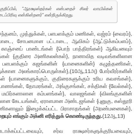
குறிப்பில், "ஆரக்ஷஸ்தர்கள் என்பதைச் சிலர் வாயில்கள்
ப்பிரிவு என்கின்றனர்" என்றிருக்கிறது.
ந்தனம், முத்துக்கள், பளபளக்கும் மணிகள், வஜ்ரம் {வைரம்},
ாடை, சோபனமான பட்டாடை, ஆவிகம் {ஆட்டுக்கம்பளம்},
ாஞ்சனப் பாண்டங்கள் {பொற் பாத்திரங்கள்} ஆகியனவும்
ங்கள் {குதிரை அணிகலன்கள்}, நானாவித வடிவங்களிலான
 பளபளக்கும் கஜங்களின் {யானைகளின்} கழுத்தணிகள்,
ுக்கான அலங்காரப்பொருள்கள்},(10ஆ,11அ) போர்வீரர்களின்
ள் {யானைகளுக்கும், குதிரைகளுக்கும் உரிய கவசங்கள்},
 பாணங்கள், தோமரங்கள், அங்குசங்கள், சக்திகள் {வேல்கள்},
மயிர்களாலான கம்பளங்கள்}, வாலஜங்கள் {விலங்குகளின்
ாலான கேடயங்கள், ஏராளமான அண்டஜங்கள் {புனுகு, கஸ்தூரி
மணிகளாலும் இழைக்கப்பட்ட பிராசாதங்கள் {அரண்மனைகள்},
யும் எங்கும் அக்னி எரித்துக் கொண்டிருந்தது.
(12ஆ,13)
டாக்கப்பட்டவையும், சர்வ ராக்ஷசர்களுக்குரியவையும்,