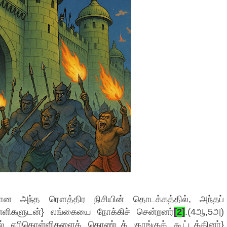
ன அந்த ரௌத்திர நிசியின் தொடக்கத்தில், அந்தப்
ொள்ளிகளுடன்} லங்கையை நோக்கிச் சென்றனர்
[2]
.(4ஆ,5அ)
 எரிகொள்ளிகளைக் கொண்டக் குரங்குக் கூட்டத்தினர்}