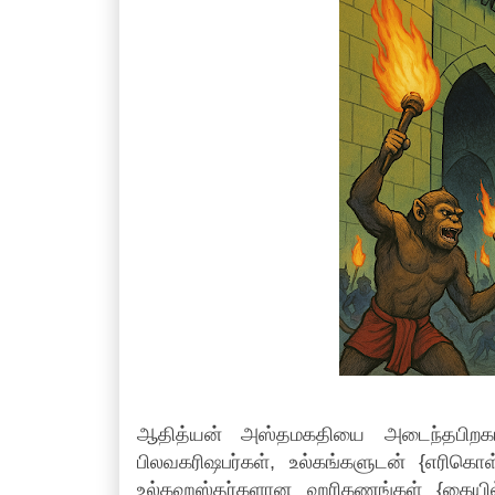
ஆதித்யன் அஸ்தமகதியை அடைந்தபிறகா
பிலவகரிஷபர்கள், உல்கங்களுடன் {எரிக
உல்கஹஸ்தர்களான ஹரிகணங்கள் {கையில்