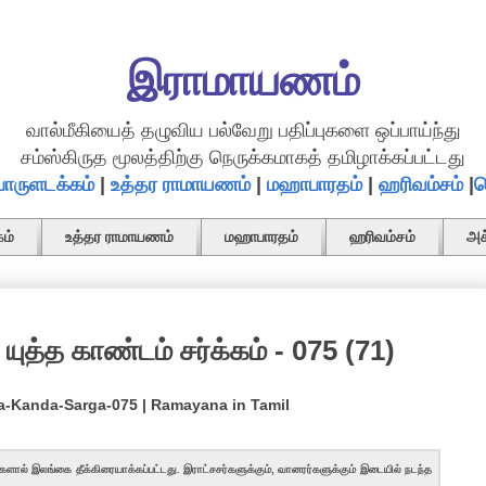
இராமாயணம்
வால்மீகியைத் தழுவிய பல்வேறு பதிப்புகளை ஒப்பாய்ந்து
சம்ஸ்கிருத மூலத்திற்கு நெருக்கமாகத் தமிழாக்கப்பட்டது
ொருளடக்கம்
|
உத்தர ராமாயணம்
|
மஹாபாரதம்
|
ஹரிவம்சம்
|
த
ம்
உத்தர ராமாயணம்
மஹாபாரதம்
ஹரிவம்சம்
அச
யுத்த காண்டம் சர்க்கம் - 075 (71)
dha-Kanda-Sarga-075 | Ramayana in Tamil
களால் இலங்கை தீக்கிரையாக்கப்பட்டது. இராட்சசர்களுக்கும், வானரர்களுக்கும் இடையில் நடந்த