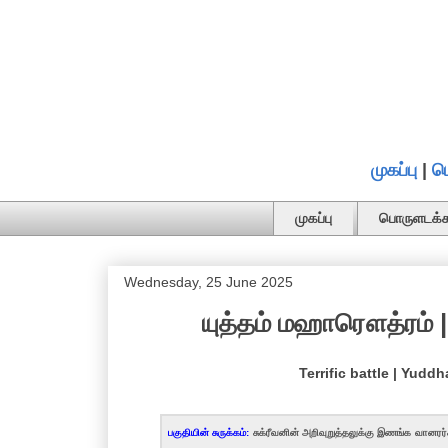
முகப்பு
|
ப
முகப்பு
பொருளடக்க
Wednesday, 25 June 2025
யுத்தம் மஹாரௌத்ரம் | 
Terrific battle | Yud
பகுதியின் சுருக்கம்:
சுக்ரீவனின் அறிவுறுத்தலுக்கு இணங்க வானரர்