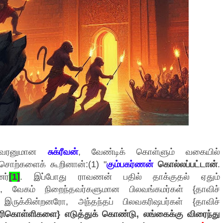
ஷ்வரனுமான
சுக்ரீவன்
, வேண்டிக் கொள்ளும் வகையில்
சொற்களைக் கூறினான்:(1) "
கும்பகர்ணன்
கொல்லப்பட்டான்
.
ர்
[1]
. இப்போது ராவணன் பதில் தாக்குதல் ஏதும்
், வேகம் நிறைந்தவர்களுமான பிலவங்கமர்கள் {தாவிச்
இருக்கின்றனரோ, அந்தந்தப் பிலவகரிஷபர்கள் {தாவிச்
ரிகொள்ளிகளை} எடுத்துக் கொண்டு, லங்கைக்கு விரைந்து