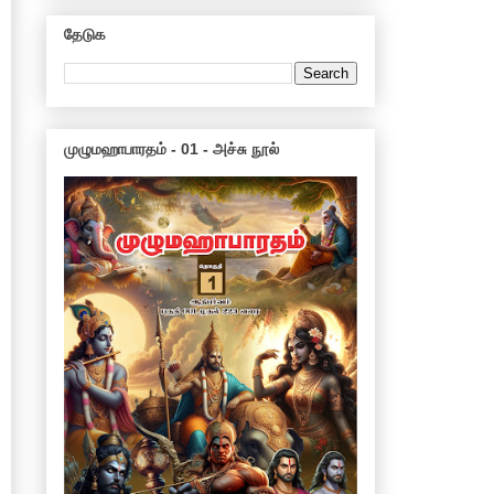
தேடுக
முழுமஹாபாரதம் - 01 - அச்சு நூல்