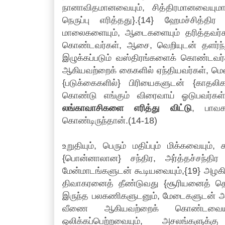
நானாவிதமானவையும், சித்திரமானவையும
நெருப்பு எரித்தது}.{14} ஹேமச்சித்
மாலைகளையும், ஆடைகளையும் தரித்தவர்கள்
கொண்டவர்கள், ஆசை, வெறியுடன் தளர்ந்த
இழுக்கப்படும் வஸ்திரங்களைக் கொண்டவர்
ஆகியவற்றைக் கைகளில் ஏந்தியவர்கள், மென்ற
{படுக்கைகளில்} பிரியைகளுடன் {காதலிகள
கொண்டு எங்கும் விரைவாய் ஓடுபவர்கள
லங்காவாசிகளை எரித்து விட்டு
, பாவக
கொண்டிருந்தான்.(14-18)
உறுதியும், பெரும் மதிப்பும் மிக்கவை
{பொன்னாலான} சந்திர, அர்த்தச்சந்தி
மேன்மாடங்களுடன் கூடியவையும்,{19} அழ
திவாகரனைத் தீண்டுவது {சூரியனைத் தொட
இருந்த பலகணிகளுடனும், மேடைகளுடன் அழக
வீணை ஆகியவற்றைக் கொண்டவையும
ஒலிக்கப்பெற்றவையும், அசலங்களுக