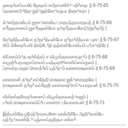
ததை²வாப்யபரே தேஷாம் கபீநாமஸிபி⁴꞉ ஷி²தை꞉ || 6-75-65
ப்ரவரானபி⁴தோ ஜக்⁴னுர்கோ⁴ரரூபா நிஷா²சரா꞉ |
க்⁴னந்தமன்யம் ஜகா⁴னான்ய꞉ பாதயந்தமபாதயத் || 6-75-66
க³ர்ஹமாணம் ஜக³ர்ஹன்யோ த³ஷ²ந்தமபரோ(அ)த³ஷ²த் |
தே³ஹீத்யன்யோ த³தா³த்யன்யோ த³தா³மீத்யபர꞉ புன꞉ || 6-75-67
கிம் க்லேஷ²யஸி திஷ்டே²தி தத்ரான்யோன்யம் ப³பா⁴ஷிரே |
விப்ரளம்பி⁴த ஷ²ஸ்த்ரம் ச விமுக்தகவசாயுத⁴ம் || 6-75-68
ஸமுத்³யதமஹாப்ராஸம் யஷ்டிஷூ²லாஸிம்ஸம்குலம் |
ப்ராவர்த மஹா ரௌத்³ரம் யுத்³த⁴ம் வானரரக்ஷஸாம் || 6-75-69
வானரான் த³ஷ² ஸப்தேதி ராக்ஷஸா ஜக்⁴னராஹவே |
ராக்ஷஸான் த³ஷ² ஸப்தேதி வானராஷ்²சாப்⁴யபாதயன் || 6-75-70
விஸ்ரஸ்தகேஷ²வஸனம் விமுக்தகவசத்⁴வஜம் |
ப³லம் ராக்ஷஸமாலம்ப்³ய வானரா꞉ பர்யவாரயன் || 6-75-71
இத்யார்ஷே ஶ்ரீமத்³ராமாயணே வால்மீகீயே ஆதி³காவ்யே
யுத்³த⁴காண்டே³ பஞ்சஸப்ததிதம꞉ ஸர்க³꞉