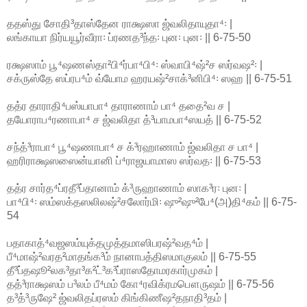
ததஸ்து சோதி³தாஸ்தேன ராக்ஷஸா ஜ்வலிதாயுதா⁴꞉ |
லங்காயா நிர்யயூர்வீரா꞉ ப்ரணத³ந்த꞉ புன꞉ புன꞉ || 6-75-50
ரக்ஷஸாம் பூ⁴ஷணஸ்தா²பி⁴ர்பா⁴பி⁴꞉ ஸ்வாபி⁴ஷ்²ச ஸர்வஷ²꞉ |
சக்ருஸ்தே ஸப்ரப⁴ம் வ்யோம ஹரயஷ்²சாக்³னிபி⁴꞉ ஸஹ || 6-75-51
தத்ர தாராதி⁴பஸ்யாபா⁴ தாராணாம் பா⁴ ததை²வ ச |
தயோராப⁴ரணாபா⁴ ச ஜ்வலிதா த்³யாமபா⁴ஸயத் || 6-75-52
சந்த்³ராபா⁴ பூ⁴ஷணாபா⁴ ச க்³ரஹாணாம் ஜ்வலிதா ச பா⁴ |
ஹரிராக்ஷஸஸைன்யானி ப்⁴ராஜயாமாஸ ஸர்வத꞉ || 6-75-53
தத்ர சார்த⁴ப்ரதீ³ப்தானாம் க்³ருஹாணாம் ஸாக³ர꞉ புன꞉ |
பா⁴பி⁴꞉ ஸம்ஸக்தஸலிலஷ்²சலோர்மி꞉ ஷு²ஷு²பே⁴(அ)தி⁴கம் || 6-75-
54
பதாகாத்⁴வஜஸம்யுக்தமுத்தமாஸிபரஷ்²வத⁴ம் |
பீ⁴மாஷ்²வரத²மாதங்க³ம் நானாபத்திஸமாகுலம் || 6-75-55
தீ³ப்தஷூ²லக³தா³க²ட்³க³ப்ராஸதோமரகார்முகம் |
தத்³ராக்ஷஸம் ப³லம் பீ⁴மம் கோ⁴ரவிக்ரமபௌருஷம் || 6-75-56
த³த்³ருஷே² ஜ்வலிதப்ரஸம் கிங்கிணீஷ²தநாதி³தம் |