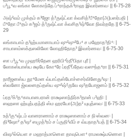
ப³பூ⁴வ லங்கா லோகாந்தே ப்⁴ராந்தக்³ராஹ இவார்ணவ꞉ || 6-75-28
அஷ்²வம் முக்தம் க³ஜோ த்³ருஷ்ட்வா க்வசித்³பீ⁴தோ(அ)பஸர்பதி |
பீ⁴தோ பீ⁴தம் க³ஜம் த்³ருஷ்ட்வா க்வசித³ஷ்²வோ நிவர்ததே || 6-75-
29
லங்காயாம் த³ஹ்யமானாயாம் ஷு²ஷு²பே⁴ ச மஹோத³தி⁴꞉ |
சாயாஸம்ஸக்தஸலிலோ லோஹிதோத³ இவார்ணவ꞉ || 6-75-30
ஸா ப³பூ⁴வ முஹூர்தேன ஹரிபி⁴ர்தீ³பிதா புரீ |
லோகஸ்யாஸ்ய க்ஷயே கோ⁴ரே ப்ரதீ³ப்தேவ வஸுந்த⁴ரா || 6-75-31
நாரீஜனஸ்ய தூ⁴மேன வ்யாப்தஸ்யோச்சைர்வினேது³ஷ꞉ |
ஸ்வனோ ஜ்வலனதப்தஸ்ய ஷு²ஷ்²ருவே ஷ²தயோஜனம் || 6-75-32
ப்ரத³க்³த⁴காயானபரான் ராக்ஷஸாந்நிர்க³தான் ப³ஹி꞉ |
ஸஹஸா ஹ்யுத்பதந்தி ஸ்ம ஹரயோ(அ)த² யுயுத்ஸவ꞉ || 6-75-33
உத்³கு⁴ஷ்டம் வானராணாம் ச ராக்ஷஸானாம் ச நி꞉ஸ்வன꞉ |
தி³ஷோ² த³ஷ² ஸமுத்³ரம் ச ப்ருதி²வீம் ச வ்யநாத³யத் || 6-75-34
விஷ²ல்யௌ ச மஹாத்மானௌ தாவுபௌ⁴ ராமலக்ஷ்மணௌ |