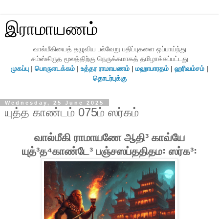
இராமாயணம்
வால்மீகியைத் தழுவிய பல்வேறு பதிப்புகளை ஒப்பாய்ந்து
சம்ஸ்கிருத மூலத்திற்கு நெருக்கமாகத் தமிழாக்கப்பட்டது
முகப்பு
|
பொருளடக்கம்
|
உத்தர ராமாயணம்
|
மஹாபாரதம்
|
ஹரிவம்சம்
|
தொடர்புக்கு
Wednesday, 25 June 2025
யுத்த காண்டம் 075ம் ஸர்கம்
வால்மீகி ராமாயணே ஆதி³ காவ்யே
யுத்³த⁴காண்டே³ பஞ்சஸப்ததிதம꞉ ஸர்க³꞉