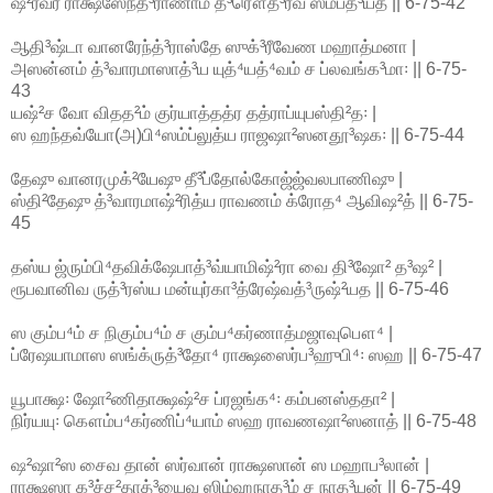
ஷ²ர்வரீ ராக்ஷஸேந்த்³ராணாம் த்³ரௌத்³ரீவ ஸமபத்³யத || 6-75-42
ஆதி³ஷ்டா வானரேந்த்³ராஸ்தே ஸுக்³ரீவேண மஹாத்மனா |
அஸன்னம் த்³வாரமாஸாத்³ய யுத்⁴யத்⁴வம் ச ப்லவங்க³மா꞉ || 6-75-
43
யஷ்²ச வோ விதத²ம் குர்யாத்தத்ர தத்ராப்யுபஸ்தி²த꞉ |
ஸ ஹந்தவ்யோ(அ)பி⁴ஸம்ப்லுத்ய ராஜஷா²ஸனதூ³ஷக꞉ || 6-75-44
தேஷு வானரமுக்²யேஷு தீ³ப்தோல்கோஜ்ஜ்வலபாணிஷு |
ஸ்தி²தேஷு த்³வாரமாஷ்²ரித்ய ராவணம் க்ரோத⁴ ஆவிஷ²த் || 6-75-
45
தஸ்ய ஜ்ரும்பி⁴தவிக்ஷேபாத்³வ்யாமிஷ்²ரா வை தி³ஷோ² த³ஷ² |
ரூபவானிவ ருத்³ரஸ்ய மன்யுர்கா³த்ரேஷ்வத்³ருஷ்²யத || 6-75-46
ஸ கும்ப⁴ம் ச நிகும்ப⁴ம் ச கும்ப⁴கர்ணாத்மஜாவுபௌ⁴ |
ப்ரேஷயாமாஸ ஸங்க்ருத்³தோ⁴ ராக்ஷஸைர்ப³ஹுபி⁴꞉ ஸஹ || 6-75-47
யூபாக்ஷ꞉ ஷோ²ணிதாக்ஷஷ்²ச ப்ரஜங்க⁴꞉ கம்பனஸ்ததா² |
நிர்யயு꞉ கௌம்ப⁴கர்ணிப்⁴யாம் ஸஹ ராவணஷா²ஸனாத் || 6-75-48
ஷ²ஷா²ஸ சைவ தான் ஸர்வான் ராக்ஷஸான் ஸ மஹாப³லான் |
ராக்ஷஸா க³ச்ச²தாத்³யைவ ஸிம்ஹநாத³ம் ச நாத³யன் || 6-75-49