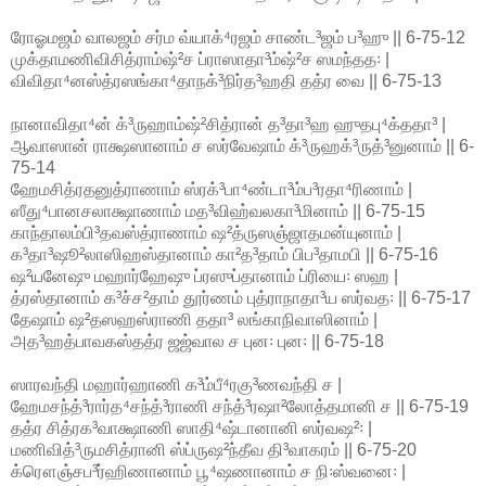
ரோஓமஜம் வாலஜம் சர்ம வ்யாக்⁴ரஜம் சாண்ட³ஜம் ப³ஹு || 6-75-12
முக்தாமணிவிசித்ராம்ஷ்²ச ப்ராஸாதா³ம்ஷ்²ச ஸமந்தத꞉ |
விவிதா⁴னஸ்த்ரஸங்கா⁴தாநக்³நிர்த³ஹதி தத்ர வை || 6-75-13
நானாவிதா⁴ன் க்³ருஹாம்ஷ்²சித்ரான் த³தா³ஹ ஹுதபு⁴க்ததா³ |
ஆவாஸான் ராக்ஷஸானாம் ச ஸர்வேஷாம் க்³ருஹக்³ருத்³னுனாம் || 6-
75-14
ஹேமசித்ரதனுத்ராணாம் ஸ்ரக்³பா⁴ண்டா³ம்ப³ரதா⁴ரிணாம் |
ஸீது⁴பானசலாக்ஷாணாம் மத³விஹ்வலகா³மினாம் || 6-75-15
காந்தாலம்பி³தவஸ்த்ராணாம் ஷ²த்ருஸஞ்ஜாதமன்யுனாம் |
க³தா³ஷூ²லாஸிஹஸ்தானாம் கா²த³தாம் பிப³தாமபி || 6-75-16
ஷ²யனேஷு மஹார்ஹேஷு ப்ரஸுப்தானாம் ப்ரியை꞉ ஸஹ |
த்ரஸ்தானாம் க³ச்ச²தாம் தூர்ணம் புத்ராநாதா³ய ஸர்வத꞉ || 6-75-17
தேஷாம் ஷ²தஸஹஸ்ராணி ததா³ லங்காநிவாஸினாம் |
அத³ஹத்பாவகஸ்தத்ர ஜஜ்வால ச புன꞉ புன꞉ || 6-75-18
ஸாரவந்தி மஹார்ஹாணி க³ம்பீ⁴ரகு³ணவந்தி ச |
ஹேமசந்த்³ரார்த⁴சந்த்³ராணி சந்த்³ரஷா²லோத்தமானி ச || 6-75-19
தத்ர சித்ரக³வாக்ஷாணி ஸாதி⁴ஷ்டானானி ஸர்வஷ²꞉ |
மணிவித்³ருமசித்ரானி ஸ்ப்ருஷ²ந்தீவ தி³வாகரம் || 6-75-20
க்ரௌஞ்சப³ர்ஹிணானாம் பூ⁴ஷணானாம் ச நி꞉ஸ்வனை꞉ |