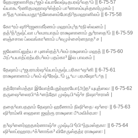
ஹேமஜாலாசிதபு⁴ஜம் வ்யாவேஷ்டிதபரஷ்²வத⁴ம் || 6-75-57
வ்யாகூ⁴ர்ணிதமஹாஷ²ஸ்த்ரம் பா³ணஸம்யுக்தகார்முகம் |
க³ந்த⁴மால்யமதூ⁴த்ஸேகஸம்மோதி³தமஹானிலம் || 6-75-58
கோ⁴ரம் ஷூ²ரஜனாகீர்ணம் மஹாம்பு³த⁴ரநி꞉ஸ்வனம் |
தத்³த்³ருஷ்ட்வா ப³லமாயாதம் ராக்ஷஸானாம் து³ராஸத³ம் || 6-75-59
ஸஞ்சசால ப்லவங்கா³னாம் ப³லமுச்சைர்னநாத³ ச |
ஜவேனாப்லுத்ய ச புனஸ்தத்³ப³லம் ரக்ஷஸாம் மஹத் || 6-75-60
அப்⁴யயாத்ப்ரத்யரிப³லம் பதம்கா³ இவ பாவகம் |
தேஷாம் பு⁴ஜபராமர்ஷ²வ்யாம்ருஷ்டபரிகா⁴ஷ²னி || 6-75-61
ராக்ஷஸானாம் ப³லம் ஷ்²ரேஷ்ட²ம் பூ⁴ய꞉ பரமஷோ²ப⁴த |
தத்ரோன்மத்தா இவோத்பேதுர்ஹரயோ(அ)த² யுயுத்ஸவ꞉ || 6-75-62
தருஷை²லைரபி⁴க்⁴னந்தோ முஷ்டிபி⁴ஷ்²ச நிஷா²சரான் |
ததை²வாபததாம் தேஷாம் ஹரீணாம் நிஷி²தை꞉ ஷ²ரை꞉ || 6-75-63
ஷி²ராம்ஸி ஸஹஸா ஜஹ்ரூ ராக்ஷஸா பீ⁴மவிக்ரமா꞉ |
த³ஷ²னைர்ஹதகர்ணாஷ்²ச முஷ்டிபி⁴ர்பி⁴ந்நமஸ்தகா꞉ || 6-75-64
ஷி²லாப்ரஹாரப⁴க்³னாங்க³ விசேருஸ்தத்ர ராக்ஷஸா꞉ |