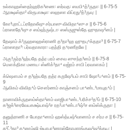
உல்காஹஸ்தைர்ஹரிக³ணை꞉ ஸர்வத꞉ ஸமபி⁴த்³ருதா꞉ || 6-75-5
ஆரக்ஷஸ்தா² விரூபாக்ஷா꞉ ஸஹஸா விப்ரது³த்³ருவு꞉ |
கோ³புராட்டப்ரதோலீஷு சர்யாஸு விவிதா⁴ஸு ச || 6-75-6
ப்ராஸாதே³ஷு ச ஸம்ஹ்ருஷ்டா꞉ ஸஸ்ருஜுஸ்தே ஹுதாஷ²னம் |
தேஷாம் க்³ருஹஸஹஸ்ராணி த³தா³ஹ ஹுதபு⁴க்ததா³ || 6-75-7
ப்ராஸாதா³꞉ பர்வதாகாரா꞉ பதந்தி த⁴ரணீதலே |
அகு³ருர்த³ஹ்யதே தத்ர பரம் சைவ ஸுசந்த³னம் || 6-75-8
மௌக்திகா மணய꞉ ஸ்னிக்³தா⁴ வஜ்ரம் சாபி ப்ரவாளகம் |
க்ஷௌமம் ச த³ஹ்யதே தத்ர கருஷே²யம் சாபி ஷோ²ப⁴னம் || 6-75-
9
ஆவிகம் விவித⁴ம் சௌர்ணம் காஞ்சனம் பா⁴ண்ட³மாயுத⁴ம் |
நானாவிக்ருதஸம்ஸ்தா²னம் வாஜிபா⁴ண்ட³பரிச்ச²த³ம் || 6-75-10
க³ஜக்³ரைவேயகக்ஷ்யாஷ்²ச ரத²பா⁴ண்டா³ஷ்²ச ஸம்ஸ்க்ருதா꞉ |
தனுத்ராணி ச யோதா⁴னாம் ஹஸ்த்யஷ்²வானாம் ச சர்ம ச || 6-75-
11
க²ட்³கா³ த⁴னூம்ஷி ஜ்யாபா³ணாஸ்தோமராங்குஷ²ஷ²க்தய꞉ |