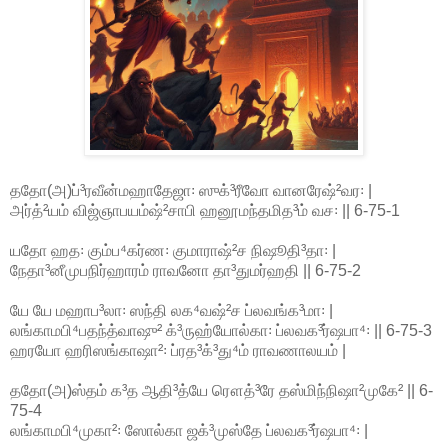
ததோ(அ)ப்³ரவீன்மஹாதேஜா꞉ ஸுக்³ரீவோ வானரேஷ்²வர꞉ |
அர்த்²யம் விஜ்ஞாபயம்ஷ்²சாபி ஹனூமந்தமித³ம் வச꞉ || 6-75-1
யதோ ஹத꞉ கும்ப⁴கர்ண꞉ குமாராஷ்²ச நிஷூதி³தா꞉ |
நேதா³னீமுபநிர்ஹாரம் ராவனோ தா³துமர்ஹதி || 6-75-2
யே யே மஹாப³லா꞉ ஸந்தி லக⁴வஷ்²ச ப்லவங்க³மா꞉ |
லங்காமபி⁴பதந்த்வாஷு² க்³ருஹ்யோல்கா꞉ ப்லவக³ர்ஷபா⁴꞉ || 6-75-3
ஹரயோ ஹரிஸங்காஷா²꞉ ப்ரத³க்³து⁴ம் ராவணாலயம் |
ததோ(அ)ஸ்தம் க³த ஆதி³த்யே ரௌத்³ரே தஸ்மிந்நிஷா²முகே² || 6-
75-4
லங்காமபி⁴முகா²꞉ ஸோல்கா ஜக்³முஸ்தே ப்லவக³ர்ஷபா⁴꞉ |