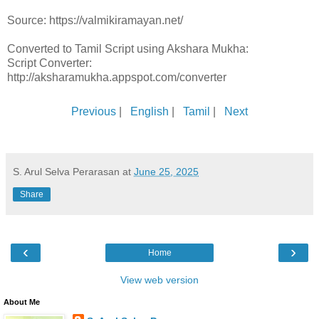
Source: https://valmikiramayan.net/
Converted to Tamil Script using Akshara Mukha:
Script Converter:
http://aksharamukha.appspot.com/converter
Previous
|
English
|
Tamil
|
Next
S. Arul Selva Perarasan
at
June 25, 2025
Share
‹
›
Home
View web version
About Me