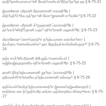
நாதி³தான்யசலாபா⁴னி வேஷ்²மான்யக்³நிர்த³தா³ஹ ஹ || 6-75-21
ஜ்வலனேன பரீதானி தோரணானி சகாஷி²ரே |
வித்³யுத்³பி⁴ரிவ நத்³தா⁴னி மேக⁴ஜாலானி க⁴ர்மகே³ || 6-75-22
ஜ்வலனேன பரீதானி க்³ருஹாணி ப்ரசகாஷி²ரே |
தா³வாக்³னிதீ³ப்தானி யதா² ஷி²க²ராணி மஹாகி³ரே꞉ || 6-75-23
விமானேஷு ப்ரஸுப்தாஷ்²ச த³ஹ்யமானா வராங்க³னா꞉ |
த்யக்தாப⁴ரணஸர்வாங்க³ ஹா ஹேத்யுச்சைர்விசுக்ருஷு²꞉ || 6-75-
24
தத்ர சாக்³னிபரீதானி நிபேதுர்ப⁴வனான்யபி |
வஜ்ரிவஜ்ரஹதானீவ ஷி²க²ராணி மஹாகி³ரே꞉ || 6-75-25
தானி நிர்த³ஹ்யமானானி தூ³ரத꞉ ப்ரசகாஷி²ரே |
ஹிமவச்சி²க²ராணீவ த³ஹ்யமானானி ஸர்வஷ²꞉ || 6-75-26
ஹர்ம்யாக்³ரைர்த³ஹ்யமானைஷ்²ச ஜ்வாலாப்ரஜ்வலிதைரபி |
ராத்ரௌ ஸா த்³ருஷ்²யதே லங்கா புஷ்பிதைரிவ கிம்ஷு²கை꞉ || 6-75-
27
ஹஸ்த்யத்⁴யக்ஷைர்க³ஜைர்முகைர்முகைஷ்²ச துரகை³ரபி |