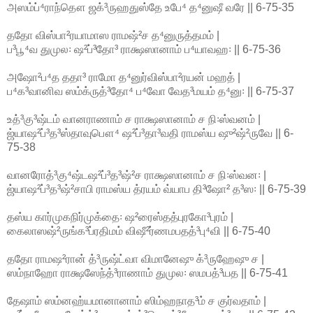
அஸம்ப்⁴ராந்தௌ ஜக்³ருஹதுஸ்தே உபே⁴ த⁴னுஷீ வரே || 6-75-35
ததோ விஸ்பா²ரயாமாஸ ராமஷ்²ச த⁴னுருத்தமம் |
ப³பூ⁴வ துமுல꞉ ஷ²ப்³தோ³ ராக்ஷஸானாம் ப⁴யாவஹ꞉ || 6-75-36
அஷோ²ப⁴த ததா³ ராமோ த⁴னுர்விஸ்பா²ரயன் மஹத் |
ப⁴க³வானிவ ஸம்க்ருத்³தோ⁴ ப⁴வோ வேத³மயம் த⁴னு꞉ || 6-75-37
உத்³கு³ஷ்டம் வானராணாம் ச ராக்ஷஸானாம் ச நி꞉ஸ்வனம் |
ஜ்யாஷ²ப்³த³ஸ்தாவுபௌ⁴ ஷ²ப்³தா³வதி ராமஸ்ய ஷு²ஷ்²ருவே || 6-
75-38
வானரோத்³கு⁴ஷ்டஷ²ப்³த³ஷ்²ச ராக்ஷஸானாம் ச நி꞉ஸ்வன꞉ |
ஜ்யாஷ²ப்³த³ஷ்²சாபி ராமஸ்ய த்ரயம் வ்யாப தி³ஷோ² த³ஸ꞉ || 6-75-39
தஸ்ய கார்முகநிர்முக்தை꞉ ஷ²ரைஸ்தத்புரகோ³புரம் |
கைலாஸஷ்²ருங்க³ப்ரதிமம் விஷீ²ர்ணமபதத்³பு⁴வி || 6-75-40
ததோ ராமஷ²ரான் த்³ருஷ்ட்வா விமானேஷு க்³ருஹேஷு ச |
ஸம்நாஹோ ராக்ஷஸேந்த்³ராணாம் துமுல꞉ ஸமபத்³யத || 6-75-41
தேஷாம் ஸம்னஹ்யமானானாம் ஸிம்ஹநாத³ம் ச குர்வதாம் |