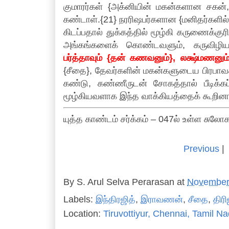
குமாரர்கள் {அக்னியின் மகன்களான சகன்
கண்டாள்.{21} நரரிஷபர்களான {மனிதர்களில்
கிடப்பதால் துக்கத்தில் மூழ்கி கருணைக்கு
அங்கங்களைக் கொண்டவளும், கருவி
பர்த்தாவும் {தன் கணவனும்}, லக்ஷ்மணனும
{சீதை}, தேவர்களின் மகன்களுடைய பிரபா
கண்டு, கண்ணீருடன் சோகத்தால் பீடிக்கப
மூழ்கியவளாக இந்த வாக்கியத்தைக் கூறினா
யுத்த காண்டம் சர்க்கம் – 047ல் உள்ள சுலோ
Previous
|
By
S. Arul Selva Perarasan
at
November
Labels:
இந்திரஜித்
,
இராவணன்
,
சீதை
,
திர
Location:
Tiruvottiyur, Chennai, Tamil Na