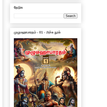
தேடுக
முழுமஹாபாரதம் - 01 - அச்சு நூல்