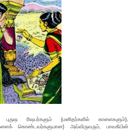
ம், புருஷ ரிஷபர்களும் {மனிதர்களில் காளைகளும்},
்களைக் கொண்டவர்களுமான} அவ்விருவரும், பாவகீயின்