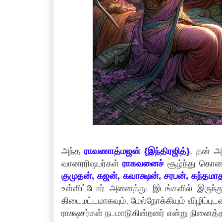
அந்த
ராவணாத்மஜன் {இந்திரஜித்}
, தன் அ
வானரரிஷபர்கள்
ராகவனைச்
சூழ்ந்து கொண்
குமுதன், கஜன், கவாக்ஷன், சரபன், கந்தமாதன
உள்ளிட்டோர் அனைத்து இடங்களில் இருந்த
கிடைமட்டமாகவும், மேல்நோக்கியும் விழிப்புட
ராக்ஷசர்கள் நடமாடுகின்றனர் என்று நினைத்