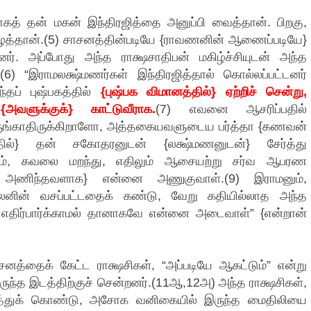
ாகத் தன் மகன் இந்திரஜித்தை அனுப்பி வைத்தான். பிறகு,
ைத்தான்.(5) சாசனத்தின்படியே {ராவணனின் ஆணைப்படியே}
்தனர். அப்போது அந்த ராக்ஷசாதிபன் மகிழ்ச்சியுடன் அந்த
(6) “இராமலக்ஷ்மணர்கள் இந்திரஜித்தால் கொல்லப்பட்டனர்
தப் புஷ்பகத்தில்
{புஷ்பக விமானத்தில்} ஏற்றிச் சென்று,
அவளுக்குக்} காட்டுவீராக.
(7) எவனை ஆசரிப்பதில்
ை நெருங்காதிருக்கிறாளோ, அத்தகையவளுடைய பர்த்தா {கணவன்
த்தில்} தன் சகோதரனுடன் {லக்ஷ்மணனுடன்} சேர்த்து
ையும், கவலை மறந்து, எதிலும் ஆசையற்று சர்வ ஆபரண
அணிந்தவளாக} என்னை அணுகுவாள்.(9) இராமனும்,
காலனின் வசப்பட்டதைக் கண்டு, வேறு கதியில்லாத அந்த
ம் எதிர்பார்க்காமல் தானாகவே என்னை அடைவாள்” {என்றான்
்தைக் கேட்ட ராக்ஷசிகள், “அப்படியே ஆகட்டும்” என்று
 இருந்த இடத்திற்குச் சென்றனர்.(11ஆ,12அ) அந்த ராக்ஷசிகள்,
த்துக் கொண்டு, அசோக வனிகையில் இருந்த மைதிலியை