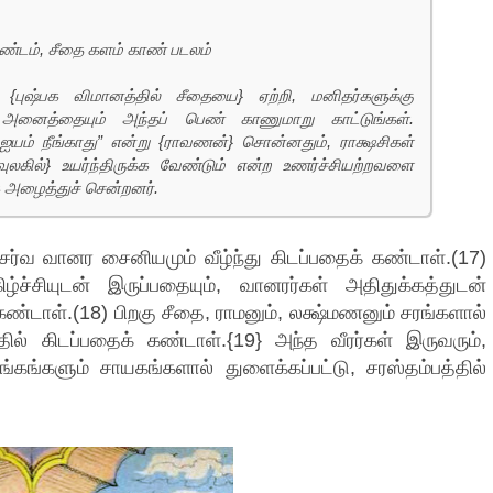
ாண்டம், சீதை களம் காண் படலம்
 {புஷ்பக விமானத்தில் சீதையை} ஏற்றி, மனிதர்களுக்கு
ி அனைத்தையும் அந்தப் பெண் காணுமாறு காட்டுங்கள்.
யம் நீங்காது” என்று {ராவணன்} சொன்னதும், ராக்ஷசிகள்
ுலகில்} உயர்ந்திருக்க வேண்டும் என்ற உணர்ச்சியற்றவளை
 அழைத்துச் சென்றனர்.
சர்வ வானர சைனியமும் வீழ்ந்து கிடப்பதைக் கண்டாள்.(17)
ிழ்ச்சியுடன் இருப்பதையும், வானரர்கள் அதிதுக்கத்துடன்
கண்டாள்.(18) பிறகு சீதை, ராமனும், லக்ஷ்மணனும் சரங்களால்
்தில் கிடப்பதைக் கண்டாள்.{19} அந்த வீரர்கள் இருவரும்,
்கங்களும் சாயகங்களால் துளைக்கப்பட்டு, சரஸ்தம்பத்தில்