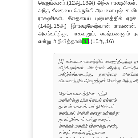
நெருங்கினர்.(12ஆ,13அ) அந்த ராக்ஷசிகள்,
அந்த சீதையை நெருங்கி அவளை புஷ்பக விமா
ராக்ஷசிகள், சீதையைப் புஷ்பகத்தில் ஏற
(14ஆ,15அ) இராக்ஷசேஷ்வரன் ராவணன்,
அலங்கரித்து, ராகவனும், லக்ஷ்மணனும் ரண
என்று அறிவித்தான்
[1]
.(15ஆ,16)
[1] கம்பராமாயணத்தில் மறைந்திருந்து தா
வீழ்கிறார்கள். அவர்கள் வீழ்ந்த செய
மகிழ்ச்சியடைந்து, நகரத்தை அலங்கர
விமானத்தில் அழைத்துச் சென்று அந்த வீரர
தெய்வ மானத்திடை ஏற்றி
மனிசர்க்கு உற்ற செயல் எல்லாம்
தய்யல் காணக் காட்டுமின்கள்
கண்டால் அன்றி தனது உள்ளத்து
ஐயம் நீங்காள் என்று உரைக்க
அரக்கர் மகளிர் இரைத்து ஈண்டி
உய்யும் உணர்வு நீத்தாளை