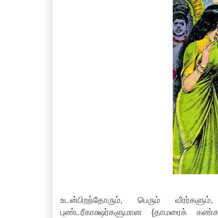
உடன்பிறந்தோரும், பெரும் வீரர்களு
புண்டரீகாக்ஷர்களுமான {தாமரைக் கண