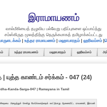
இராமாயணம்
வால்மீகியைத் தழுவிய பல்வேறு பதிப்புகளை ஒப்பாய்ந்து
சம்ஸ்கிருத மூலத்திற்கு நெருக்கமாகத் தமிழாக்கப்பட்டது
ொருளடக்கம்
|
உத்தர ராமாயணம்
|
மஹாபாரதம்
|
ஹரிவம்சம்
|
த
ம்
உத்தர ராமாயணம்
மஹாபாரதம்
ஹரிவம்சம்
அச
| யுத்த காண்டம் சர்க்கம் - 047 (24)
ddha-Kanda-Sarga-047 | Ramayana in Tamil
 சீதையை அழைத்துச் சென்று போர்க்களத்தைக் காட்டுமாறு ஆணையிட்ட ராவணன்; இராமன்