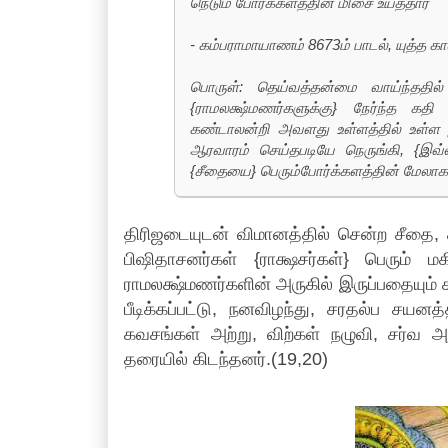
நெடும் போர்க்களத்தின் மிசை உய்த்தார்
- கம்பராமாயாணம் 8673ம் பாடல், யுத்த க
பொருள்: தெய்வத்தன்மை வாய்ந்ததில்
{ராமலக்ஷ்மணர்களுக்கு} நேர்ந்த கத
கண்டாலன்றி அவளது உள்ளத்தில் உள்ள ஐ
ஆரவாரம் செய்தபடியே நெருங்கி, {இவ்வ
{சீதையை} பெரும்போர்க்களத்தின் மேலாக
திரிஜடையுடன் விமானத்தில் சென்ற சீதை, 
பிஷிதாசனர்கள் {ராக்ஷசர்கள்} பெரும் மக
ராமலக்ஷ்மணர்களின் அருகில் இருப்பதையும் 
பீடிக்கப்பட்டு, நனவிழந்து, சரதல்ப சயனத
கவசங்கள் அற்று, விற்கள் நழுவி, சர்வ அங
தரையில் கிடந்தனர்.(19,20)