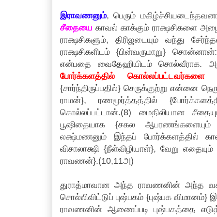
இராவணனும்
, பெரும் மகிழ்ச்சியடைந்தவன
சீதையை
காவல் காக்கும் ராக்ஷசிகளை அழ
ராக்ஷசிகளும், திரிஜடையும் வந்து சேர்ந
ராக்ஷசிகளிடம் {பின்வருமாறு} சொன்னான்:
என்பதை வைதேஹியிடம் சொல்வீராக. அந்
போர்க்களத்தில் கொல்லப்பட்டவர்களை {
{சார்ந்திருப்பதில்} செருக்குற்று என்ன
ராமன்}, ரணமூர்த்தத்தில் {போர்க்கள
கொல்லப்பட்டான்.(8) மைதிலியான சீத
பூஷிதையாக {சகல ஆபரணங்களையும் 
லக்ஷ்மணனும் இந்தப் போர்க்களத்தில் 
விசாலாக்ஷி {நீள்விழியாள்}, வேறு எதையு
ராவணன்}.(10,11அ)
துராத்மாவான அந்த ராவணனின் அந்த வசனத
சொல்லிவிட்டுப் புஷ்பகம் {புஷ்பக விமானம்}
ராவணனின் ஆணைப்படி புஷ்பகத்தை எடு