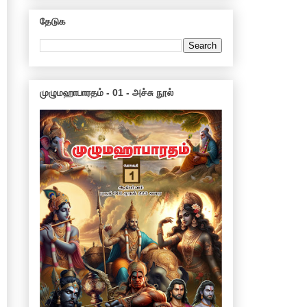
தேடுக
முழுமஹாபாரதம் - 01 - அச்சு நூல்