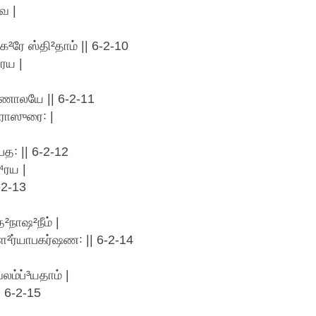
வ |
²க²ரே ஸ்தி²தாம் || 6-2-10
ரய |
ுணாலயே || 6-2-11
ுராஸுரை꞉ |
த꞉ || 6-2-12
⁴ரய |
-2-13
த²நாஷ²நீம் |
ர்யாபகர்ஷண꞉ || 6-2-14
ம்ப்³யதாம் |
 6-2-15