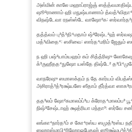
அஸ்மின் காலே மஹாப்ராஜ்ஞ் ஸத்த்வமாதிஷ்
ஷூ²ராணாம் ஹி மநுஷ்யாணாம் த்வத்³விதா⁴ந
விநஷ்டேவா ரநஸ்ஸ்டே வாஷோ²க꞉ ஸர்வார்த²
தத்த்வம் பு³த்³தி⁴மதாம் ஷ்²ரேஷ்ட²ஹ் ஸர்வ
மத்³விதை⁴꞉ ஸசிவை꞉ ஸார்த⁴மரிம் ஜேதும் ஸ
ந ஹி பஷ்²யாம்யஹம் கம் சித்த்ரிஷு லோகேஷ
க்³ருஹீதத⁴நுஷோ யஸ்தே திஷ்டே² த³பி⁴மு
வாநரேஷு ஸமாஸக்தம் ந தே கார்யம் விபத்ஸ்
அசிராத்³த்³ரக்ஷ்யஸே ஸீதாம் தீர்த்வா ஸாக³ர
தத³லம் ஷோ²கமாலம்ப்³ய க்ரோத⁴மாலம்ப³ பூ⁴
நிஷ்²சேஷ்டாஹ் க்ஷத்ரியா மந்தா³꞉ ஸர்வே சண்ட
லங்கா⁴நார்த²ம் ச கோ⁴ரஸ்ய ஸமுத்³ரஸ்ய நதீ
ஸஹாஸ்மாபி⁴ரிஹோஓபேதஹ் ஸூக்ஷ்மபு³த்³தி⁴