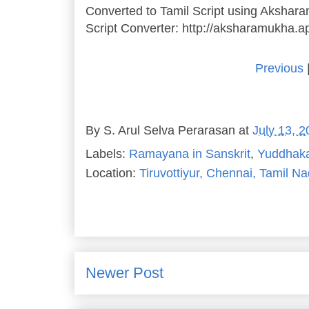
Converted to Tamil Script using Akshar
Script Converter: http://aksharamukha.
Previous
By
S. Arul Selva Perarasan
at
July 13, 
Labels:
Ramayana in Sanskrit
,
Yuddhak
Location:
Tiruvottiyur, Chennai, Tamil Na
Newer Post