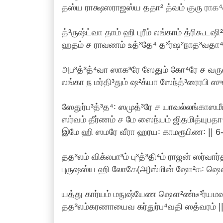
தஸ்ய ராக்ஷஸராஜஸ்ய ததா² த்வம் குரு ராக⁴
த்³ருஷ்ட்வா தாம் ஹி புரீம் லங்காம் த்ரிகூடஷி
ஹதம் ச ராவணம் உத்³தே⁴ த³ர்ஷ²நாத³வதா⁴
அப³த்³த்⁴வா ஸாக³ரே ஸேதும் கோ⁴ரே ச வர
லங்கா ந மர்தி³தும் ஷ²க்யா ஸேந்த்³ரைரபி ஸ
ஸேதுர்ப³த்³த⁴꞉ ஸமுத்³ரே ச யாவல்லங்காஸமீப
ஸர்வம் தீர்ணம் ச மே ஸைந்யம் ஜிதமித்யுபதா
இமே ஹி ஸமரே வீரா ஹரய꞉ காமரூபிண꞉ || 6
தத³லம் விக்லபா³ம் பு³த்³தி⁴ம் ராஜன் ஸர்வார்
புருஷஸ்ய ஹி லோகே(அ)ஸ்மின் ஷோ²க꞉ ஷௌ²
யத்து கார்யம் மநுஷ்யேண ஷௌ²ண்டீ³ர்யமவல
தத³லம்கரணாயைவ கர்துர்ப⁴வதி ஸத்வரம் ||