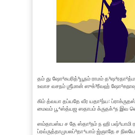
தம் து ஷோ²கபரித்³யூநம் ராமம் த³ஷ²ரதா²த்ம
உவாச வசநம் ஶ்ரீமான் ஸுக்³ரீவஹ் ஷோ²கநாஷ²
கிம் த்வயா தப்யதே வீர யதா²ந்ய꞉ ப்ராக்ருதஸ
மைவம் பூ⁴ஸ்த்யஜ ஸதாபம் க்ருதக்⁴ந இவ ஸ
ஸம்தாபஸ்ய ச தே ஸ்தா²நம் ந ஹி பஷ்²யாமி 
ப்ரவ்ருத்தாமுபலப்³தா⁴யாம் ஜ்ஞாதே ச நிலயே 