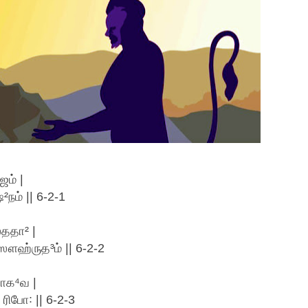
ஜம் |
நம் || 6-2-1
்ததா² |
ௌஹ்ருத³ம் || 6-2-2
ராக⁴வ |
ரிபோ꞉ || 6-2-3