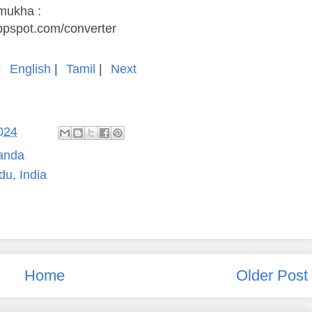
amukha :
appspot.com/converter
|
English
|
Tamil
|
Next
2024
anda
du, India
Home
Older Post