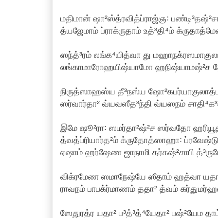
மதிமான் ஷா²ஸ்த்ரவித்ப்ராஜ்ஞ꞉ பண்டி³தஷ்²
த்யஜேமாம் ப்ராக்ருதாம் உத்³தி⁴ம் க்ருதாத்ம
ஸந்த்³ரம் லங்க⁴யித்வா து மஹாநக்ரஸமாகுலம
லங்காமாரோஹயிஷ்யாமோ ஹநிஷ்யாமஷ்²ச தே ரி
நிருத்ஸாஹஸ்ய தீ³நஸ்ய ஷோ²கபர்யாகுலாத்ம
ஸர்வார்தா² வ்யவஸீத³ந்தி வ்யஸநம் சாதி⁴க³ச
இமே ஷூ²ரா꞉ ஸமர்தா²ஷ்²ச ஸர்வதோ ஹரியூத
த்வத்ப்ரியார்த²ம் க்ருதோத்ஸாஹா꞉ ப்ரவேஷ்டு
ஏஷாம் ஹர்ஷேண ஜாநாமி தர்கஷ்²சாபி த்³ரு
விக்ரமேண ஸமாநேஷ்யே ஸீதாம் ஹத்வா யதா² ரி
ராவநம் பாபக்ர்மாணம் ததா² த்வம் கர்துமர்ஹ
ஸேதுரத்ர யதா² ப³த்³த்⁴யேதா² பஷ்²யேம தாம் ப