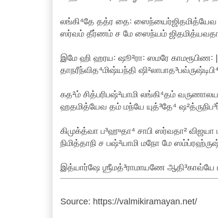
லங்கி⁴தே தத்ர தை꞉ ஸைந்யைர்ஜிதமித்யேவ நி
ஸர்வம் தீர்ணம் ச மே ஸைந்யம் ஜிதமித்யவதா
இமே ஹி ஹரய꞉ ஷூ²ரா꞉ ஸமரே காமரூபிண꞉ ||
தாநரீந்வித⁴மிஷ்யந்தி ஷி²லாபாத³பவ்ருஷ்டிபி⁴
கத²ம் சித்பரிபஷ்²யாமி லங்கி⁴தம் வருணாலயம
ஹதமித்யேவ தம் மந்யே யுத்³தே⁴ ஷ²த்ருநிப
கிமுக்த்வா ப³ஹுதா⁴ சாபி ஸர்வதா² விஜயா ப
நிமித்தாநி ச பஷ்²யாமி மநோ மே ஸம்ப்ரஹ்ருஷ
இத்யார்ஷே ஶ்ரீமத்³ராமாயணே ஆதி³காவ்யே ய
Source: https://valmikiramayan.net/