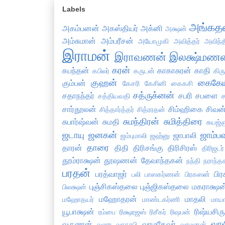
Labels
அங்கத
அகம்பனன்
அகஸ்தியர்
அக்னி
அக்ஷன்
அம்சுமான்
அம்பரீசன்
அயோமுகி
அவித்தர்
அவிந்
இராமன்
இராவணன்
இலக்ஷ்மணன
கரன்
கபந்தன்
காகாசுரன்
காதி
கபிலர்
கருடன்
கிர
குஹன்
கைகேய
கும்பன்
கேசரி
கேசினி
கைகசி
சத்ருக்னன்
சதாநந்தர்
சபரி
சபளை
சத்தியவதி
ச
சார்தூலன்
சிம்ஹிகை
சிவன
சித்தார்த்தர்
சித்ரரதன்
சுமந்திரன்
சுமித்திரை
சுபார்ஷ்வன்
சுமதி
சுயஜ்ஞ
ஜடாயு
ஜனகன்
ஜாம்ப
ஜாபாலி
ஜம்புமாலி
ஜஹ்னு
தாரை
தாரன்
திதி
திரிசங்கு
திரிசிரஸ்
திரிஜடர்
தூம்ராக்ஷன்
தூஷணன்
தேவாந்தகன்
நந்தி
நராந்த
பரதன்
பரத்வாஜர்
பி
பலி
பாஸகர்ணன்
பிரகஸன்
புஞ்சிகஸ்தலை
புஞ்ஜிகஸ்தலை
மகராக்ஷன
பிலக்ஷன்
மஹோதரன்
மாதலி
மஹோதயர்
மாண்டகர்ணி
மாய
யூபாக்ஷன்
ரிஷ்யசிரு
ரம்பை
ரிக்ஷரஜஸ்
ரிசீகர்
ரிஷபன்
வால
வருணன்
வாமதேவர்
வஸு
வாதாபி
வாமனன்