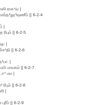
சாஸி ராக⁴வ |
ேவார்த²தூ³ஷணீம் || 6-2-4
் |
பும் || 6-2-5
ந꞉ |
்ச²தி || 6-2-6
²பா꞉ |
மபி பாவகம் || 6-2-7
டோ⁴ மம |
பும் || 6-2-8
ஸி |
ுரீம் || 6-2-9