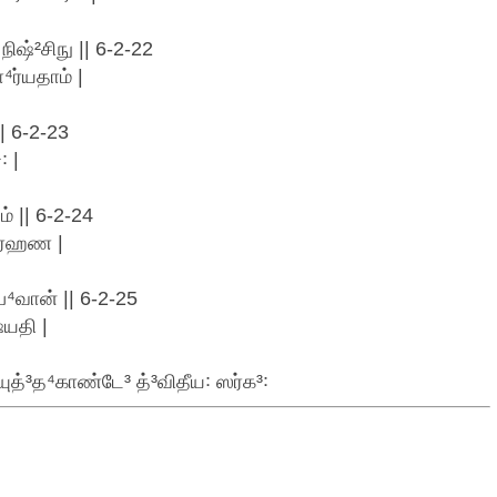
ஷ்²சிநு || 6-2-22
⁴ர்யதாம் |
 6-2-23
꞉ |
் || 6-2-24
³ர்ஹண |
⁴வான் || 6-2-25
்யதி |
ுத்³த⁴காண்டே³ த்³விதீய꞉ ஸர்க³꞉