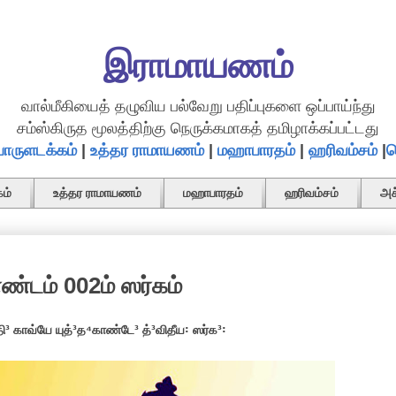
இராமாயணம்
வால்மீகியைத் தழுவிய பல்வேறு பதிப்புகளை ஒப்பாய்ந்து
சம்ஸ்கிருத மூலத்திற்கு நெருக்கமாகத் தமிழாக்கப்பட்டது
ொருளடக்கம்
|
உத்தர ராமாயணம்
|
மஹாபாரதம்
|
ஹரிவம்சம்
|
த
ம்
உத்தர ராமாயணம்
மஹாபாரதம்
ஹரிவம்சம்
அச
ாண்டம் 002ம் ஸர்கம்
³ காவ்யே யுத்³த⁴காண்டே³ த்³விதீய꞉ ஸர்க³꞉