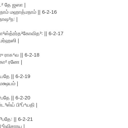
ட² தே ஜஸா |
ாம் மஹாத்மநாம் || 6-2-16
நாஷ²ந꞉ |
ஷா²ஸ்த்ரர்த²கோவித³꞉ || 6-2-17
மர்ஹஸி |
ு ராக⁴வ || 6-2-18
கோ² ரணே |
யதே || 6-2-19
மக்ஷயம் |
பதே || 6-2-20
³ஸ்ய் பி³ப்⁴யதி |
³பதே꞉ || 6-2-21
ர்விசாரய |