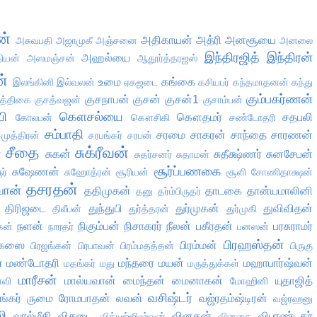
ன்
அதிகாயன்
அத்ரி
அனசூயை
அசுவபதி
அஜாமுகீ
அஞ்சனை
அனலை
இந்திரஜித்
இந்திரன்
அஹல்யை
தியன்
அஸமஞ்சன்
ஆதூர்த்தரஜஸ்
்
உமை
கங்கை
இலங்கினி
இல்வலன்
ஏகஜடை
கசியபர்
கந்தமாதனன்
கந்து
கும்பகர்ணன்
குசநாபன்
குசன்
குசன்1
ுத்திகை
குசத்வஜன்
குசாம்பன்
ி
கௌசல்யை
கௌதமர்
சதபலி
கோலபன்
கௌசிகி
சண்டோதரி
சம்பாதி
சரமை
சாகரன்
சாந்தை
சாரணன்
முத்திரன்
சரபங்கர்
சரபன்
சீதை
சுக்ரீவன்
்
சுகன்
சுதீக்ஷ்ணர்
சுனசேபன்
சுதர்சனர்
சுதாமன்
சூர்ப்பணகை
சுஷேணன்
ர்
சுஹோத்ரன்
சூரியன்
சூளி
சோணிதாக்ஷன்
தசரதன்
வான்
ததிமுகன்
தாடகை
தான்யமாலினி
தனு
தர்ம்பிருதர்
திரிஜடை
துந்துபி
துர்முகன்
துவிவிதன்
திலீபன்
துர்த்தரன்
துர்முகி
நளன்
நிகும்பன்
நிசாகரர்
நீலன்
பகீரதன்
பரசுராமர்
கன்
நாரதர்
பனஸன்
பிரஹஸ்தன்
ரகஸை
பிரம்மன்
பிரஜங்கன்
பிரபாவன்
பிரம்மதத்தன்
பிருகு
்
மண்டோதரி
மந்தரை
மயன்
மஹாபார்ஷ்வன்
மதங்கர்
மது
மருத்துக்கள்
மாரீசன்
மால்யவான்
மைந்தன்
மைனாகன்
யுதாஜித்
ாவி
மோஹினி
வசிஷ்டர்
ங்கர்
ருமை
ரோமபாதன்
லவன்
வஜ்ரதம்ஷ்டிரன்
வஜ்ரஹனு
ி
வால்மீகி
விகடை
வினதன்
விபாண்டகர்
வித்யுஜ்ஜிஹ்வன்
வினதை