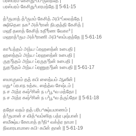
பரஸ்பரம் கேசிது³பப்³ருவந்தே |
பரஸ்பரம் கேசிது³பாரமந்தே || 5-61-15
த்³ருமாத் த்³ருமம் கேசித் அபி⁴ப்லவந்தே |
க்ஷிதௌ நக³ அக்³ரான் நிபதந்தி கேசித் |
மஹீ தலாத் கேசித் உதீ³ர்ண வேகா³ |
மஹாத்³ரும அக்³ராணி அபி⁴ஸம்பதந்தே || 5-61-16
கா³யந்தம் அந்ய꞉ ப்ரஹஸந்ன் உபைதி |
ஹஸந்தம் அந்ய꞉ ப்ரஹஸந்ன் உபைதி |
ருத³ந்தம் அந்ய꞉ ப்ரருத³ந்ன் உபைதி |
நுத³ந்தம் அந்ய꞉ ப்ரணுத³ந்ன் உபைதி || 5-61-17
ஸமாகுலம் தத் கபி ஸைந்யம் ஆஸீன் |
மது⁴ ப்ரபாந உத்கட ஸத்த்வ சேஷ்டம் |
ந ச அத்ர கஷ்²சின் ந ப³பூ⁴வ மத்தோ |
ந ச அத்ர கஷ்²சின் ந ப³பூ⁴வ த்ருப்தோ || 5-61-18
ததோ வநம் தத் பரிப⁴க்ஷ்யமாணம் |
த்³ருமான் ச வித்⁴வம்ஸித பத்ர புஷ்பான் |
ஸமீக்ஷ்ய கோபாத் த³தி⁴ வக்த்ர நாமா |
நிவாரயாமாஸ கபி꞉ கபீன் தான் || 5-61-19