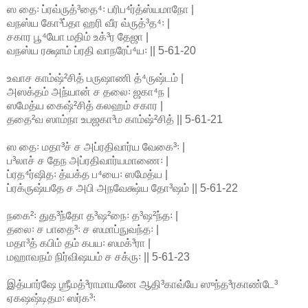
ஸ தை꞉ ப்ரவ்ருத்³தை⁴꞉ பரிப⁴ர்த்ஸ்யமாநோ |
வநஸ்ய கோ³ப்தா ஹரி வீர வ்ருத்³த⁴꞉ |
சகார பூ⁴யோ மதிம் உக்³ர தேஜா |
வநஸ்ய ரக்ஷாம் ப்ரதி வாநரேப்⁴ய꞉ || 5-61-20
உவாச காம்ஷ்²சித் பருஷாணி த்⁴ருஷ்டம் |
அஸக்தம் அந்யான் ச தலை꞉ ஜகா⁴ந |
ஸமேத்ய கைஷ்²சித் கலஹம் சகார |
ததை²வ ஸாம்நா உபஜகா³ம காம்ஷ்²சித் || 5-61-21
ஸ தை꞉ மதா³ச் ச அப்ரதிவார்ய வேகை³꞉ |
ப³லாச் ச தேந அப்ரதிவார்யமாணை꞉ |
ப்ரத⁴ர்ஷித꞉ த்யக்த ப⁴யை꞉ ஸமேத்ய |
ப்ரக்ருஷ்யதே ச அபி அநவேக்ஷ்ய தோ³ஷம் || 5-61-22
நகை²꞉ துத³ந்தோ த³ஷ²நை꞉ த³ஷ²ந்த꞉ |
தலை꞉ ச பாதை³꞉ ச ஸமாப்நுவந்த꞉ |
மதா³த் கபிம் தம் கபய꞉ ஸமக்³ரா |
மஹாவநம் நிர்விஷயம் ச சக்ரு꞉ || 5-61-23
இத்யார்ஷே ஶ்ரீமத்³ராமாயணே ஆதி³காவ்யே ஸுந்த³ரகாண்டே³
ஏகஷஷ்டிதம꞉ ஸர்க³꞉