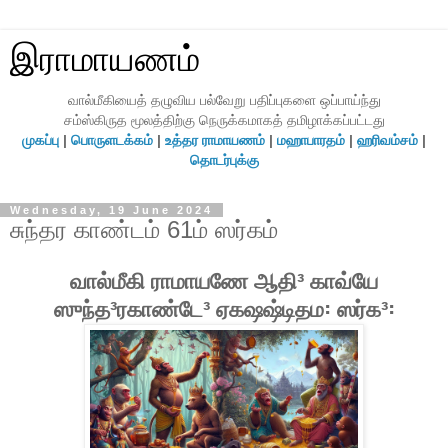
இராமாயணம்
வால்மீகியைத் தழுவிய பல்வேறு பதிப்புகளை ஒப்பாய்ந்து
சம்ஸ்கிருத மூலத்திற்கு நெருக்கமாகத் தமிழாக்கப்பட்டது
முகப்பு
|
பொருளடக்கம்
|
உத்தர ராமாயணம்
|
மஹாபாரதம்
|
ஹரிவம்சம்
|
தொடர்புக்கு
Wednesday, 19 June 2024
சுந்தர காண்டம் 61ம் ஸர்கம்
வால்மீகி ராமாயணே ஆதி³ காவ்யே
ஸுந்த³ரகாண்டே³ ஏகஷஷ்டிதம꞉ ஸர்க³꞉