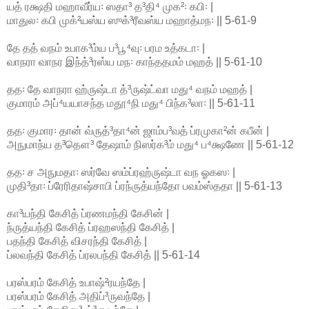
யத் ரக்ஷதி மஹாவீர்ய꞉ ஸதா³ த³தி⁴ முக²꞉ கபி꞉ |
மாதுல꞉ கபி முக்²யஸ்ய ஸுக்³ரீவஸ்ய மஹாத்மந꞉ || 5-61-9
தே தத் வநம் உபாக³ம்ய ப³பூ⁴வு꞉ பரம உத்கடா꞉ |
வாநரா வாநர இந்த்³ரஸ்ய மந꞉ காந்ததமம் மஹத் || 5-61-10
தத꞉ தே வாநரா ஹ்ருஷ்டா த்³ருஷ்ட்வா மது⁴ வநம் மஹத் |
குமாரம் அப்⁴யயாசந்த மதூ⁴நி மது⁴ பிந்க³லா꞉ || 5-61-11
தத꞉ குமார꞉ தான் வ்ருத்³தா⁴ன் ஜாம்ப³வத் ப்ரமுகா²ன் கபீன் |
அநுமாந்ய த³தௌ³ தேஷாம் நிஸர்க³ம் மது⁴ ப⁴க்ஷணே || 5-61-12
தத꞉ ச அநுமதா꞉ ஸர்வே ஸம்ப்ரஹ்ருஷ்டா வந ஓகஸ꞉ |
முதி³தா꞉ ப்ரேரிதாஷ்சாபி ப்ரந்ருத்யந்தோ பவம்ஸ்ததா || 5-61-13
கா³யந்தி கேசித் ப்ரணமந்தி கேசின் |
ந்ருத்யந்தி கேசித் ப்ரஹஸந்தி கேசித் |
பதந்தி கேசித் விசரந்தி கேசித் |
ப்லவந்தி கேசித் ப்ரலபந்தி கேசித் || 5-61-14
பரஸ்பரம் கேசித் உபாஷ்²ரயந்தே |
பரஸ்பரம் கேசித் அதிப்³ருவந்தே |