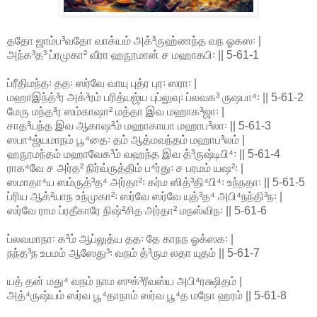
ததோ ஜாம்ப³வதோ வாக்யம் அக்³ருஹ்ணந்த வந ஓகஸ꞉ |
அந்க³த³ ப்ரமுகா² வீரா ஹநூமான் ச மஹாகபி꞉ || 5-61-1
ப்ரீதிமந்த꞉ தத꞉ ஸர்வே வாயு புத்ர புர꞉ ஸரா꞉ |
மஹாஇந்த்³ர அக்³ரம் பரித்யஜ்ய புப்லுவு꞉ ப்லவக³ ருஷபா⁴꞉ || 5-61-2
மேரு மந்த³ர ஸம்காஷா² மத்தா இவ மஹாக³ஜா꞉ |
சாத³யந்த இவ ஆகாஷ²ம் மஹாகாயா மஹாப³லா꞉ || 5-61-3
ஸபா⁴ஜ்யமாநம் பூ⁴தை꞉ தம் ஆத்மவந்தம் மஹாப³லம் |
ஹநூமந்தம் மஹாவேக³ம் வஹந்த இவ த்³ருஷ்டிபி⁴꞉ || 5-61-4
ராக⁴வே ச அர்த² நிர்வ்ருத்திம் ப⁴ர்து꞉ ச பரமம் யஷ²꞉ |
ஸமாதா⁴ய ஸம்ருத்³த⁴ அர்தா²꞉ கர்ம ஸித்³தி⁴பி⁴꞉ உந்நதா꞉ || 5-61-5
ப்ரிய ஆக்²யாந உந்முகா²꞉ ஸர்வே ஸர்வே யுத்³த⁴ அபி⁴நந்தி³ந꞉ |
ஸர்வே ராம ப்ரதீகாரே நிஷ்²சித அர்தா² மநஸ்விந꞉ || 5-61-6
ப்லவமாநா꞉ க²ம் ஆப்லுத்ய தத꞉ தே காநந ஓக்ஸக꞉ |
நந்த³ந உபமம் ஆஸேது³꞉ வநம் த்³ரும லதா யுதம் || 5-61-7
யத் தன் மது⁴ வநம் நாம ஸுக்³ரீவஸ்ய அபி⁴ரக்ஷிதம் |
அத்⁴ருஷ்யம் ஸர்வ பூ⁴தாநாம் ஸர்வ பூ⁴த மநோ ஹரம் || 5-61-8