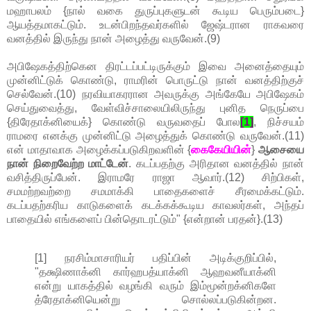
மஹாபலம் {நால் வகை துருப்புகளுடன் கூடிய பெரும்படை}
ஆயத்தமாகட்டும். உடன்பிறந்தவர்களில் ஜேஷ்டரான ராகவரை
வனத்தில் இருந்து நான் அழைத்து வருவேன்.(9)
அபிஷேகத்திற்கென திரட்டப்பட்டிருக்கும் இவை அனைத்தையும்
முன்னிட்டுக் கொண்டு, ராமரின் பொருட்டு நான் வனத்திற்குச்
செல்வேன்.(10) நரவியாகரரான அவருக்கு அங்கேயே அபிஷேகம்
செய்துவைத்து, வேள்விச்சாலையிலிருந்து புனித நெருப்பை
{திரேதாக்னியைக்} கொண்டு வருவதைப் போல
[1]
, நிச்சயம்
ராமரை எனக்கு முன்னிட்டு அழைத்துக் கொண்டு வருவேன்.(11)
என் மாதாவாக அழைக்கப்படுகிறவளின் {
கைகேயியின்
}
ஆசையை
நான் நிறைவேற்ற மாட்டேன்
. கடப்பதற்கு அரிதான வனத்தில் நான்
வசித்திருப்பேன். இராமரே ராஜா ஆவார்.(12) சிற்பிகள்,
சமமற்றவற்றை சமமாக்கி பாதைகளைச் சீரமைக்கட்டும்.
கடப்பதற்கரிய காடுகளைக் கடக்கக்கூடிய காவலர்கள், அந்தப்
பாதையில் எங்களைப் பின்தொடரட்டும்" {என்றான் பரதன்}.(13)
[1] நரசிம்மாசாரியர் பதிப்பின் அடிக்குறிப்பில்,
"தக்ஷிணாக்னி கார்ஹபத்யாக்னி ஆஹவனீயாக்னி
என்று யாகத்தில் வழங்கி வரும் இம்மூன்றக்னிகளே
த்ரேதாக்னியென்று சொல்லப்படுகின்றன.