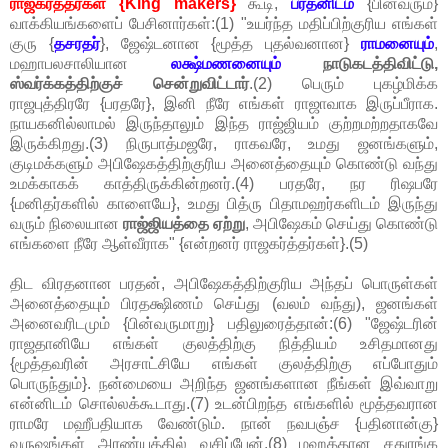
ராஜகர்த்தர்கள் {King makers}
கூடி,
பரதனிடம்
{பின்வரும்}
வாக்கியங்களைப் பேசினார்கள்:(1) "உயர்ந்த மதிப்பிற்குரிய எங்கள்
குரு {
தசரதர்
}, ஜேஷ்டனான {மூத்த புதல்வனான}
ராமனையும்
,
மஹாபலசாலியான
லக்ஷ்மணனையும்
நாடுகடத்திவிட்டு,
ஸ்வர்க்கத்திற்குச் சென்றுவிட்டார்
.(2) பெரும் புகழ்மிக்க
ராஜபுத்திரரே {பரதரே}, இனி நீரே எங்கள் ராஜாவாக இருப்பீராக.
நாயகனில்லாமல் இருந்தாலும் இந்த ராஜ்ஜியம் குற்றமற்றதாகவே
இருக்கிறது.(3) நிருபாத்மஜரே, ராகவரே, உமது ஜனங்களும்,
குடிமக்களும் அபிஷேகத்திற்குரிய அனைத்தையும் கொண்டு வந்து
உமக்காகக் காத்திருக்கின்றனர்.(4) பரதரே, நர ரிஷபரே
{மனிதர்களில் காளையே}, உமது பித்ரு பிதாமஹர்களிடம் இருந்து
வரும் நிலையான
ராஜ்ஜியத்தை ஏற்று
, அபிஷேகம் செய்து கொண்டு
எங்களை நீரே ஆள்வீராக" {என்றனர் ராஜகர்த்தர்கள்}.(5)
திட விரதனான பரதன், அபிஷேகத்திற்குரிய அந்தப் பொருள்கள்
அனைத்தையும் பிரதக்ஷிணம் செய்து (வலம் வந்து), ஜனங்கள்
அனைவரிடமும் {பின்வருமாறு} பதிலுரைத்தான்:(6) "ஜேஷ்டரின்
ராஜதானியே எங்கள் குலத்திற்கு நித்தியம் உசிதமானது
{மூத்தவரின் அரசாட்சியே எங்கள் குலத்திற்கு எப்போதும்
பொருந்தும்}. நன்மையை அறிந்த ஜனங்களான நீங்கள் இவ்வாறு
என்னிடம் சொல்லக்கூடாது.(7) உடன்பிறந்த எங்களில் மூத்தவரான
ராமரே மஹீபதியாக வேண்டும். நான் நவபஞ்ச {பதினான்கு}
வருஷங்கள் அரண்யத்தில் வசிப்பேன்.(8) மஹத்தான சதுரங்க