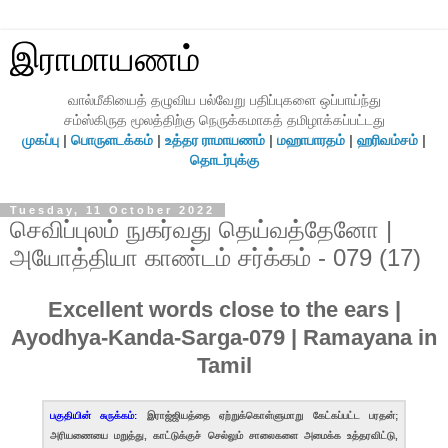
இராமாயணம்
வால்மீகியைத் தழுவிய பல்வேறு பதிப்புகளை ஒப்பாய்ந்து
சம்ஸ்கிருத மூலத்திற்கு நெருக்கமாகத் தமிழாக்கப்பட்டது
முகப்பு
|
பொருளடக்கம்
|
உத்தர ராமாயணம்
|
மஹாபாரதம்
|
ஹரிவம்சம்
|
தொடர்புக்கு
Tuesday, 11 October 2022
செவிப்புலம் நுகர்வது தெய்வத்தேனோ |
அயோத்தியா காண்டம் சர்க்கம் - 079 (17)
Excellent words close to the ears |
Ayodhya-Kanda-Sarga-079 | Ramayana in
Tamil
பகுதியின் சுருக்கம்:
இராஜ்ஜியத்தை ஏற்றுக்கொள்ளுமாறு கேட்கப்பட்ட பரதன்;
அரியணையை மறுத்து, காட்டுக்குச் செல்லும் சாலைகளை அமைக்க உத்தரவிட்டு,