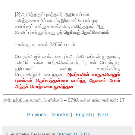
[2] அவித்த ஐம்புலத்தவர் ஆதியாய் உள
புவித்தலை உயிர் எலாம், இராமன் பொன்முடி
கவிக்கும் என்று உரைக்கவே, களித்ததால் அது
செவிப்புலம் நுகர்வது ஓர்
தெய்வத் தேன்கொலாம்
- கம்பராமாயணம் 2266ம் பாடல்
பொருள்: ஐம்புலன்களையும் அடக்கியவர்கள் முதலாக,
புவியில் உள்ள உயிர்களெல்லாம், "ராமன் பொன்முடி
தரிப்பான்" என்று உரைக்கவே,
பெருமகிழ்ச்சியடைந்தன.
அவர்களின் காதுகளெனும்
புலன்கள் தெய்வத்தன்மை வாய்ந்த தேனைப் போல்
அந்தச் சொற்களை நுகர்ந்தன.
அயோத்தியா காண்டம் சர்க்கம் – 079ல் உள்ள சுலோகங்கள்: 17
Previous
|
Sanskrit
|
English
|
Next
S. Arul Selva Perarasan
at
October 11, 2022