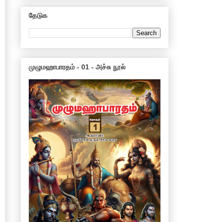
தேடுக
முழுமஹாபாரதம் - 01 - அச்சு நூல்