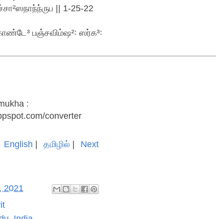
சா²ஸநாந்ந்ருப || 1-25-22
ண்டே³ பஞ்சவிம்ஷ²꞉ ஸர்க³꞉
amukha :
appspot.com/converter
English
|
தமிழில்
|
Next
, 2021
it
du, India