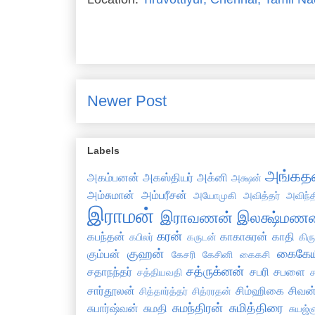
Newer Post
Labels
அங்கத
அகம்பனன்
அகஸ்தியர்
அக்னி
அக்ஷன்
அம்சுமான்
அம்பரீசன்
அயோமுகி
அவித்தர்
அவிந்
இராமன்
இராவணன்
இலக்ஷ்மணன
கரன்
கபந்தன்
காகாசுரன்
காதி
கபிலர்
கருடன்
கிர
குஹன்
கைகேய
கும்பன்
கேசரி
கேசினி
கைகசி
சத்ருக்னன்
சதாநந்தர்
சபரி
சபளை
சத்தியவதி
ச
சார்தூலன்
சிம்ஹிகை
சிவன
சித்தார்த்தர்
சித்ரரதன்
சுமந்திரன்
சுமித்திரை
சுபார்ஷ்வன்
சுமதி
சுயஜ்ஞ