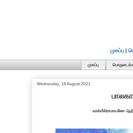
முகப்பு
|
ப
முகப்பு
பொருளடக்க
Wednesday, 18 August 2021
பாலகாண
வால்மீகிராமாயணே ஆதி