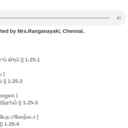
cited by Mrs.Ranganayaki, Chennai.
|
ம் கி³ரம் || 1-25-1
வ |
 || 1-25-2
ிதோஜஸா |
்த³மம் || 1-25-3
ு யேந ப³லோத்கடா |
|| 1-25-4