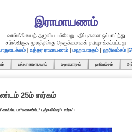
இராமாயணம்
வால்மீகியைத் தழுவிய பல்வேறு பதிப்புகளை ஒப்பாய்ந்து
சம்ஸ்கிருத மூலத்திற்கு நெருக்கமாகத் தமிழாக்கப்பட்டது
ொருளடக்கம்
|
உத்தர ராமாயணம்
|
மஹாபாரதம்
|
ஹரிவம்சம்
|
த
ம்
உத்தர ராமாயணம்
மஹாபாரதம்
ஹரிவம்சம்
அச
்டம் 25ம் ஸர்கம்
³காவ்யே பா³லகாண்டே³ பஞ்சவிம்ஷ²꞉ ஸர்க³꞉