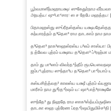
பூர்வமாஸீந்மஹாயக்ஷ꞉ ஸுகேதுர்நாம வீர்யவா
அநபத்ய꞉ ஷு²பா⁴சார꞉ ஸ ச தேபே மஹத்தப꞉ |
பிதாமஹஸ்து ஸுப்ரீதஸ்தஸ்ய யக்ஷபதேஸ்ததா
கந்யாரத்நம் த³தௌ³ ராம தாடகாம் நாம நாமத
த³தௌ³ நாக³ஸஹஸ்ரஸ்ய ப³லம் சாஸ்யா꞉ பி
ந த்வேவ புத்ரம் யக்ஷாய த³தௌ³ ப்³ரஹ்மா 
தாம் து பா³லாம் விவர்த⁴ந்தீம் ரூபயௌவநஷா²
ஜம்ப⁴புத்ராய ஸுந்தா³ய த³தௌ³ பா⁴ர்யாம் யஷ
கஸ்யசித்த்வத² காலஸ்ய யக்ஷீ புத்ரம் வ்யஜா
மாரீசம் நாம து³ர்த⁴ர்ஷம் ய꞉ ஷா²பாத்³ராக்
ஸுந்தே³ து நிஹதே ராம ஸாக³ஸ்த்யம்ருஷிஸத
தாடகா ஸஹ புத்ரேண ப்ரத⁴ர்ஷயிதுமிச்ச²தி |