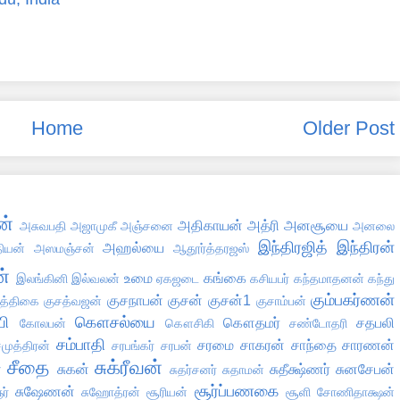
Home
Older Post
ன்
அதிகாயன்
அத்ரி
அனசூயை
அசுவபதி
அஜாமுகீ
அஞ்சனை
அனலை
இந்திரஜித்
இந்திரன்
அஹல்யை
தியன்
அஸமஞ்சன்
ஆதூர்த்தரஜஸ்
்
உமை
கங்கை
இலங்கினி
இல்வலன்
ஏகஜடை
கசியபர்
கந்தமாதனன்
கந்து
கும்பகர்ணன்
குசநாபன்
குசன்
குசன்1
ுத்திகை
குசத்வஜன்
குசாம்பன்
ி
கௌசல்யை
கௌதமர்
சதபலி
கோலபன்
கௌசிகி
சண்டோதரி
சம்பாதி
சரமை
சாகரன்
சாந்தை
சாரணன்
முத்திரன்
சரபங்கர்
சரபன்
சீதை
சுக்ரீவன்
்
சுகன்
சுதீக்ஷ்ணர்
சுனசேபன்
சுதர்சனர்
சுதாமன்
சூர்ப்பணகை
சுஷேணன்
ர்
சுஹோத்ரன்
சூரியன்
சூளி
சோணிதாக்ஷன்