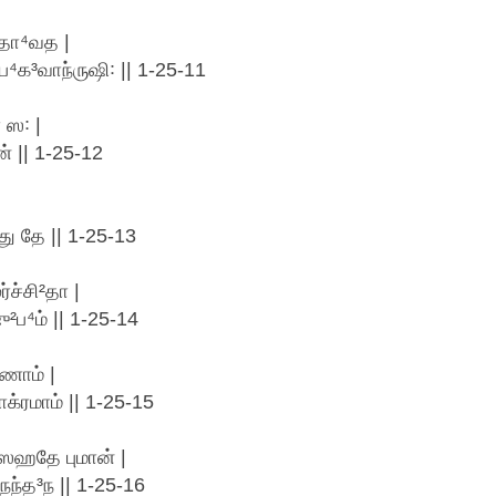
யதா⁴வத |
ப⁴க³வாந்ருஷி꞉ || 1-25-11
 ஸ꞉ |
 || 1-25-12
ு தே || 1-25-13
ச்சி²தா |
ப⁴ம் || 1-25-14
ுணாம் |
்ரமாம் || 1-25-15
்ஸஹதே புமான் |
நந்த³ந || 1-25-16