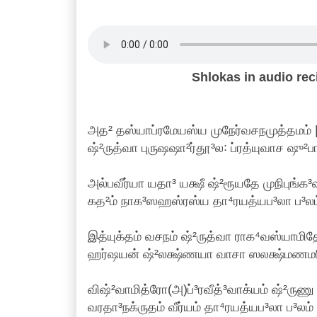
Shlokas in audio re
அத² தஸ்யாப்ரமேயஸ்ய முநேர்வசநமுத்தமம் 
ஷ்²ருத்வா புருஷஷா²ர்தூ³ல꞉ ப்ரத்யுவாச ஷு²பா⁴
அல்பவீர்யா யதா³ யக்ஷீ ஷ்²ரூயதே முநிபுங்க³
கத²ம் நாக³ஸஹஸ்ரஸ்ய தா⁴ரயத்யப³லா ப³லம்
இத்யுக்தம் வசநம் ஷ்²ருத்வா ராக⁴வஸ்யாம
ஹர்ஷயன் ஷ்²லக்ஷ்ணயா வாசா ஸலக்ஷ்மணமரிந
விஷ்²வாமித்ரோ(அ)ப்³ரவீத்³வாக்யம் ஷ்²ருண
வரதா³நக்ருதம் வீர்யம் தா⁴ரயத்யப³லா ப³லம் 