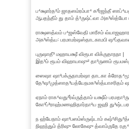
ப⁴க்ஷார்த²ம் ஜாதஸம்ரம்பா⁴ க³ர்ஜந்தீ ஸாப்⁴
ஆபதந்தீம் து தாம் த்³ருஷ்ட்வா அக³ஸ்த்யோ 
ராக்ஷஸத்வம் ப⁴ஜஸ்வேதி மாரீசம் வ்யாஜஹார
அக³ஸ்த்ய꞉ பரமாமர்ஷஸ்தாடகாமபி ஷ²ப்தவான்
புருஷாதீ³ மஹாயக்ஷீ விரூபா விக்ருதாநநா |
இத³ம் ரூபம் விஹாயாஷு² தா³ருணம் ரூபமஸ்த
ஸைஷா ஷா²பக்ருதாமர்ஷா தாடகா க்ரோத⁴மூர்
தே³ஷ²முத்ஸாத³யத்யேநமக³ஸ்த்யாசரிதம் ஷு²
ஏநாம் ராக⁴வது³ர்வ்ருத்தாம் யக்ஷீம் பரமதா³ர
கோ³ப்³ராஹ்மணஹிதார்தா²ய ஜஹி து³ஷ்டபராக
ந ஹ்யேநாம் ஷா²பஸம்ஸ்ருஷ்டாம் கஷ்²சிது³த
நிஹந்தும் த்ரிஷு லோகேஷு த்வாம்ருதே ரகு⁴