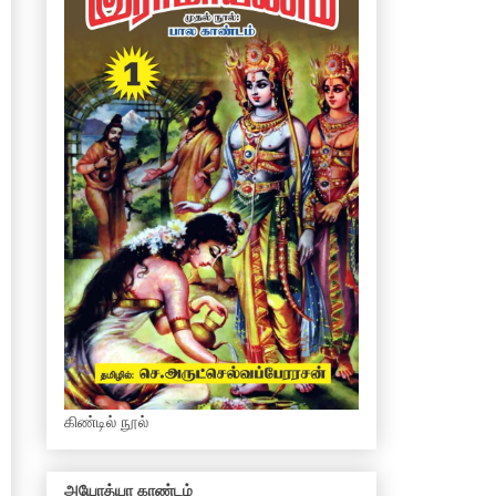
கிண்டில் நூல்
அயோத்யா காண்டம்