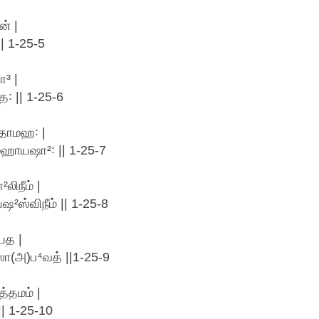
ன் |
| 1-25-5
³ |
꞉ || 1-25-6
தாமஹ꞉ |
மஹாயஷா²꞉ || 1-25-7
லிநீம் |
²ஸ்விநீம் || 1-25-8
யத |
ஷஸோ(அ)ப⁴வத் ||1-25-9
்தமம் |
| 1-25-10