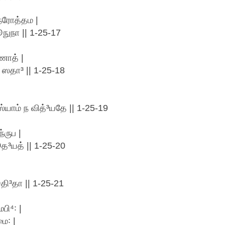
 நரோத்தம |
நுநா || 1-25-17
ணாத் |
 ஸதா³ || 1-25-18
யாம் ந வித்³யதே || 1-25-19
்ருப |
ஸூத³யத் || 1-25-20
|
தி³தா || 1-25-21
பி⁴꞉ |
ை꞉ |