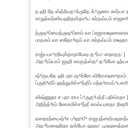
ந ஹி தே ஸ்த்ரீவத⁴க்ருதே க்⁴ருணா கார்யா
சாதுர்வர்ண்யஹிதார்தா²ய கர்தவ்யம் ராஜஸூ
ந்ருஷ²ம்ஸமந்ருஷ²ம்ஸம் வா ப்ரஜாரக்ஷணகார
பாதகம் வா ஸதோ³ஷம் வா கர்தவ்யம் ரக்ஷதா
ராஜ்யபா⁴ரநியுக்தாநாமேஷ த⁴ர்ம꞉ ஸநாதந꞉ |
அத⁴ர்ம்யாம் ஜஹி காகுத்ஸ்த² த⁴ர்மோ ஹ்யஸ்
ஷ்²ரூயதே ஹி புரா ஷ²க்ரோ விரோசநஸுதாம் ந
ப்ருதி²வீம் ஹந்துமிச்ச²ந்தீம் மந்த²ராமப்⁴ய
விஷ்ணுநா ச புரா ராம ப்⁴ருகு³பத்நீ பதிவ்ரதா 
அநிந்த்³ரம் லோகமிச்ச²ந்தீ காவ்யமாதா நிஷூ
ஏதைரந்யைஷ்²ச ப³ஹுபீ⁴ ராஜபுத்ரைர்மஹாத்ம
அத⁴ர்மஸஹிதா நார்யோ ஹதா꞉ புருஷஸத்தம