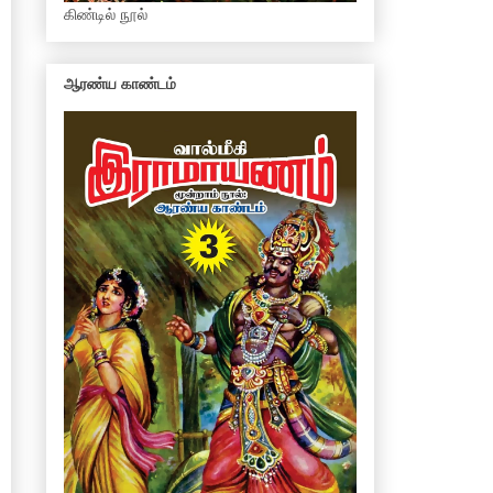
கிண்டில் நூல்
ஆரண்ய காண்டம்