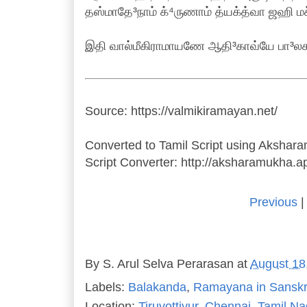
தஸ்மாதே³நாம் க்⁴ருணாம் த்யக்த்வா ஜஹி மச்
இதி வால்மீகிராமாயணே ஆதி³காவ்யே பா³லகா
Source: https://valmikiramayan.net/
Converted to Tamil Script using Akshar
Script Converter: http://aksharamukha.
Previous
|
By
S. Arul Selva Perarasan
at
August 18
Labels:
Balakanda
,
Ramayana in Sanskr
Location:
Tiruvottiyur, Chennai, Tamil Na