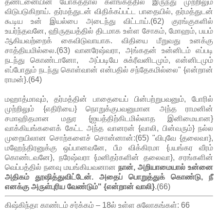
தண்டனையின் யோகத்தால் களங்கத்தில் இருந்து முற்றிலும்
விடுபடுகிறாய். தர்மத்துடன் விதிக்கப்பட்ட பாதையில், தர்மத்துடன்
கூடிய உன் இயல்பை அடைந்து விட்டாய்.(62) குரங்குகளில்
உயர்ந்தவனே, ஹிருதயத்தில் திடமாக உள்ள சோகம், மோஹம், பயம்
ஆகியவற்றைக் கைவிடுவாயாக. விதியை மீறுவது உனக்கு
சாத்தியமில்லை.(63) வானரேஷ்வரா, அங்கதன் உன்னிடம் எப்படி
நடந்து கொண்டானோ, அப்படியே சுக்ரீவனிடமும், என்னிடமும்
எப்போதும் நடந்து கொள்வான் என்பதில் சந்தேகமில்லை" {என்றான்
ராமன்}.(64)
மஹாத்மாவும், தர்மத்தின் பாதையைப் பின்பற்றுபவனும், போரில்
முற்றிலும் {எதிரியை} நொறுக்குபவனுமான அந்த ராமனின்
சமாஹிதமான மதுர {ஐயத்திற்கிடமில்லாத இனிமையான}
வாக்கியங்களைக் கேட்ட அந்த வானரன் {வாலி, பின்வரும்} நல்ல
முறையிலான சொற்களைச் சொன்னான்:(65) "விபுவே {தலைவா},
மஹேந்திரனுக்கு ஒப்பானவனே, பீம விக்கிரமா {பயங்கர வீரம்
கொண்டவனே}, நரேஷ்வரா {மனிதர்களின் தலைவா}, சரங்களின்
வெப்பத்தில் நனவு மயங்கியவனான
நான், அறியாமையால் உன்னை
அதிகம் தூஷித்துவிட்டேன். அதைப் பொறுத்துக் கொண்டு, நீ
எனக்கு அருள்புரிய வேண்டும்" {என்றான் வாலி}
.(66)
கிஷ்கிந்தா காண்டம் சர்க்கம் – 18ல் உள்ள சுலோகங்கள்: 66