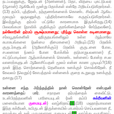
நடப்பவனுக்கு, ஜேஷ்டன் {அண்ணன்}, பிதா, வித்யை புகட்டுபவர்
{ஆசான்} ஆகியோர் மூன்று பிதாக்கள் என்றே அறியப்படுகிறார்கள்.
(13) தம்பி, புத்திரன், நற்குணங்களைக் கொண்ட சிஷ்யன் ஆகிய
மூவரும் ஒருவனுக்கு புத்திரர்களாகவே கருதப்படுகிறார்கள்.
இவற்றுக்கு தர்மம் மட்டுமே காரணமாக இருக்கிறது.(14)
பிலவங்கமா {தாவிக் குதிக்கும் குரங்கினத்தைச் சேர்ந்தவனே},
நல்லோரின் தர்மம் சூக்ஷ்மமானது; புரிந்து கொள்ள கடினமானது.
சர்வபூதங்களின் ஹிருதயங்களிலும் உள்ள ஆத்மாவே
சுபாசுபங்களை {நன்மை தீமைகளை} அறியும்.(15) பிறவிக்
குருடர்களுடன் {ஆலோசிக்கும்} பிறவிக் குருடனை போல,
சபலனான {மனம் போன போக்கில் தடுமாறுபவனான} நீ,
கட்டுப்பாடில்லா ஆத்மாக்களைக் கொண்ட உன்னைப் போன்ற சபல
வானரர்களுடன் ஆலோசிப்பதன் மூலம் என்ன காண முடியும்?(16)
நான் இந்த சொற்களைத் தெளிவாக உனக்குச் சொல்கிறேன். நீ
கேவலம் {வெறும்} கோபத்தால் என்னைக் குறை கூறுவது உனக்குத்
தகாது.(17)
உன்னை எந்த அர்த்தத்தில் நான் கொன்றேன் என்பதன்
காரணத்தைப் பார்.
சநாதன தர்மத்தைக் கைவிட்டு,
உடன்பிறந்தவனின் பாரியையுடன் {உன் தம்பி
சுக்ரீவனின்
மனைவியான
ருமையுடன்
} வாழ்கிறாய்
[1]
.(18) மஹாத்மாவான
இந்த சுக்ரீவன், உயிருடன் இருக்கையில் பாபகர்மம் செய்பவனான நீ,
காமத்துடன் உன் மருமகளான ருமையுடன்
[2]
வாழ்ந்து வருகிறாய்.