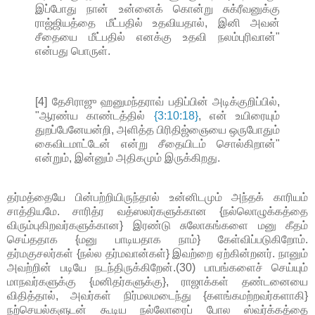
இப்போது நான் உன்னைக் கொன்று சுக்ரீவனுக்கு
ராஜ்ஜியத்தை மீட்பதில் உதவியதால், இனி அவன்
சீதையை மீட்பதில் எனக்கு உதவி நலம்புரிவான்"
என்பது பொருள்.
[4] தேசிராஜு ஹனுமந்தராவ் பதிப்பின் அடிக்குறிப்பில்,
"ஆரண்ய காண்டத்தில்
{3:10:18}
, என் உயிரையும்
துறப்பேனேயன்றி, அளித்த பிரிதிஜ்ஞையை ஒருபோதும்
கைவிடமாட்டேன் என்று சீதையிடம் சொல்கிறான்"
என்றும், இன்னும் அதிகமும் இருக்கிறது.
தர்மத்தையே பின்பற்றியிருந்தால் உன்னிடமும் அந்தக் காரியம்
சாத்தியமே. சாரித்ர வத்ஸலர்களுக்கான {நல்லொழுக்கத்தை
விரும்புகிறவர்களுக்கான} இரண்டு சுலோகங்களை மனு கீதம்
செய்ததாக {மனு பாடியதாக நாம்} கேள்விப்படுகிறோம்.
தர்மகுசலர்கள் {நல்ல தர்மவான்கள்} இவற்றை ஏற்கின்றனர். நானும்
அவற்றின் படியே நடந்திருக்கிறேன்.(30) பாபங்களைச் செய்யும்
மாநவர்களுக்கு {மனிதர்களுக்கு}, ராஜாக்கள் தண்டனையை
விதித்தால், அவர்கள் நிர்மலமடைந்து {களங்கமற்றவர்களாகி}
நற்செயல்களுடன் கூடிய நல்லோரைப் போல ஸ்வர்க்கத்தை