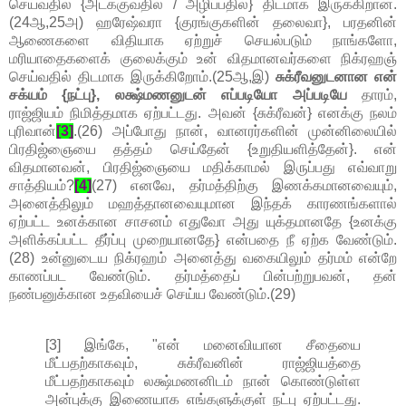
செய்வதில் {அடக்குவதில் / அழிப்பதில்} திடமாக இருக்கிறான்.
(24ஆ,25அ) ஹரேஷ்வரா {குரங்குகளின் தலைவா}, பரதனின்
ஆணைகளை விதியாக ஏற்றுச் செயல்படும் நாங்களோ,
மரியாதைகளைக் குலைக்கும் உன் விதமானவர்களை நிக்ரஹஞ்
செய்வதில் திடமாக இருக்கிறோம்.(25ஆ,இ)
சுக்ரீவனுடனான என்
சக்யம் {நட்பு}, லக்ஷ்மணனுடன் எப்படியோ அப்படியே
தாரம்,
ராஜ்ஜியம் நிமித்தமாக ஏற்பட்டது. அவன் {சுக்ரீவன்} எனக்கு நலம்
புரிவான்
[3]
.(26) அப்போது நான், வானரர்களின் முன்னிலையில்
பிரதிஜ்ஞையை தத்தம் செய்தேன் {உறுதியளித்தேன்}. என்
விதமானவன், பிரதிஜ்ஞையை மதிக்காமல் இருப்பது எவ்வாறு
சாத்தியம்?
[4]
(27) எனவே, தர்மத்திற்கு இணக்கமானவையும்,
அனைத்திலும் மஹத்தானவையுமான இந்தக் காரணங்களால்
ஏற்பட்ட உனக்கான சாசனம் எதுவோ அது யுக்தமானதே {உனக்கு
அளிக்கப்பட்ட தீர்ப்பு முறையானதே} என்பதை நீ ஏற்க வேண்டும்.
(28) உன்னுடைய நிக்ரஹம் அனைத்து வகையிலும் தர்மம் என்றே
காணப்பட வேண்டும். தர்மத்தைப் பின்பற்றுபவன், தன்
நண்பனுக்கான உதவியைச் செய்ய வேண்டும்.(29)
[3] இங்கே, "என் மனைவியான சீதையை
மீட்பதற்காகவும், சுக்ரீவனின் ராஜ்ஜியத்தை
மீட்பதற்காகவும் லக்ஷ்மணனிடம் நான் கொண்டுள்ள
அன்புக்கு இணையாக எங்களுக்குள் நட்பு ஏற்பட்டது.