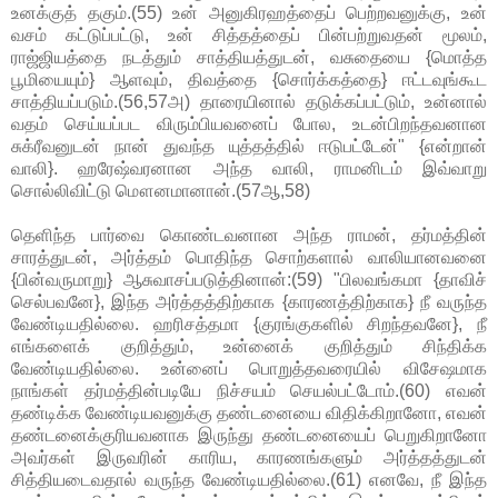
உனக்குத் தகும்.(55) உன் அனுகிரஹத்தைப் பெற்றவனுக்கு, உன்
வசம் கட்டுப்பட்டு, உன் சித்தத்தைப் பின்பற்றுவதன் மூலம்,
ராஜ்ஜியத்தை நடத்தும் சாத்தியத்துடன், வசுதையை {மொத்த
பூமியையும்} ஆளவும், திவத்தை {சொர்க்கத்தை} ஈட்டவுங்கூட
சாத்தியப்படும்.(56,57அ) தாரையினால் தடுக்கப்பட்டும், உன்னால்
வதம் செய்யப்பட விரும்பியவனைப் போல, உடன்பிறந்தவனான
சுக்ரீவனுடன் நான் துவந்த யுத்தத்தில் ஈடுபட்டேன்" {என்றான்
வாலி}. ஹரேஷ்வரனான அந்த வாலி, ராமனிடம் இவ்வாறு
சொல்லிவிட்டு மௌனமானான்.(57ஆ,58)
தெளிந்த பார்வை கொண்டவனான அந்த ராமன், தர்மத்தின்
சாரத்துடன், அர்த்தம் பொதிந்த சொற்களால் வாலியானவனை
{பின்வருமாறு} ஆசுவாசப்படுத்தினான்:(59) "பிலவங்கமா {தாவிச்
செல்பவனே}, இந்த அர்த்தத்திற்காக {காரணத்திற்காக} நீ வருந்த
வேண்டியதில்லை. ஹரிசத்தமா {குரங்குகளில் சிறந்தவனே}, நீ
எங்களைக் குறித்தும், உன்னைக் குறித்தும் சிந்திக்க
வேண்டியதில்லை. உன்னைப் பொறுத்தவரையில் விசேஷமாக
நாங்கள் தர்மத்தின்படியே நிச்சயம் செயல்பட்டோம்.(60) எவன்
தண்டிக்க வேண்டியவனுக்கு தண்டனையை விதிக்கிறானோ, எவன்
தண்டனைக்குரியவனாக இருந்து தண்டனையைப் பெறுகிறானோ
அவர்கள் இருவரின் காரிய, காரணங்களும் அர்த்தத்துடன்
சித்தியடைவதால் வருந்த வேண்டியதில்லை.(61) எனவே, நீ இந்த