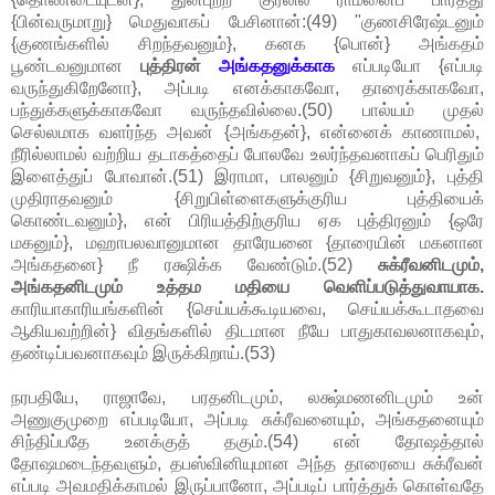
{பின்வருமாறு} மெதுவாகப் பேசினான்:(49) "குணசிரேஷ்டனும்
{குணங்களில் சிறந்தவனும்}, கனக {பொன்} அங்கதம்
பூண்டவனுமான
புத்திரன்
அங்கதனுக்காக
எப்படியோ {எப்படி
வருந்துகிறேனோ}, அப்படி எனக்காகவோ, தாரைக்காகவோ,
பந்துக்களுக்காகவோ வருந்தவில்லை.(50) பால்யம் முதல்
செல்லமாக வளர்ந்த அவன் {அங்கதன்}, என்னைக் காணாமல்,
நீரில்லாமல் வற்றிய தடாகத்தைப் போலவே உலர்ந்தவனாகப் பெரிதும்
இளைத்துப் போவான்.(51) இராமா, பாலனும் {சிறுவனும்}, புத்தி
முதிராதவனும் {சிறுபிள்ளைகளுக்குரிய புத்தியைக்
கொண்டவனும்}, என் பிரியத்திற்குரிய ஏக புத்திரனும் {ஒரே
மகனும்}, மஹாபலவானுமான தாரேயனை {தாரையின் மகனான
அங்கதனை} நீ ரக்ஷிக்க வேண்டும்.(52)
சுக்ரீவனிடமும்,
அங்கதனிடமும் உத்தம மதியை வெளிப்படுத்துவாயாக.
காரியாகாரியங்களின் {செய்யக்கூடியவை, செய்யக்கூடாதவை
ஆகியவற்றின்} விதங்களில் திடமான நீயே பாதுகாவலனாகவும்,
தண்டிப்பவனாகவும் இருக்கிறாய்.(53)
நரபதியே, ராஜாவே, பரதனிடமும், லக்ஷ்மணனிடமும் உன்
அணுகுமுறை எப்படியோ, அப்படி சுக்ரீவனையும், அங்கதனையும்
சிந்திப்பதே உனக்குத் தகும்.(54) என் தோஷத்தால்
தோஷமடைந்தவளும், தபஸ்வினியுமான அந்த தாரையை சுக்ரீவன்
எப்படி அவமதிக்காமல் இருப்பானோ, அப்படிப் பார்த்துக் கொள்வதே