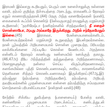
இராமன் இவ்வாறு கூறியதும், பெரும் மன உளைச்சலுக்கு உள்ளான
வாலி, தர்மம் குறித்த நிச்சயத்தை அடைந்து, ராகவனிடம் தோஷம்
ஏதும் காணாதிருந்தான்.(44) பிறகு அந்த வானரேஷ்வரன் {வாலி},
கைகளைக் கூப்பிக் கொண்டு {பின்வருமாறு} ராமனுக்கு மறுமொழி
கூறினான்; "நரசிரேஷ்டா {மனிதர்களில் சிறந்தவனே},
நீ எதைச்
சொன்னாயோ, அஃது அவ்வாறே இருக்கிறது. அதில் சந்தேகமேதும்
இல்லை.
(45) இராகவா, மேன்மையானவர்களிடம்,
மேன்மையற்றவர்கள் மறுமொழி கூறுவதற்கு இயன்றவர்களல்ல.
நான் பூர்வத்தில் அறியாமையால் சொன்ன முறையற்ற, பிரியமற்ற
வாக்கியங்களை அப்படியே கொள்ள வேண்டாம். அதற்காக
என்னிடம் தோஷம் காண்பது உண்மையில் உனக்குத் தகாது.
(46,47அ) நீயே அர்த்தத்தின் தத்துவத்தை அறிந்தவனாகவும்,
பிரஜைகளுக்கு நன்மை செய்ய விரும்புகிறவனாகவும்,
களங்கமில்லா புத்தி கொண்டவனாகவும், காரிய, காரணங்களில்
தெளிவான சித்தம் கொண்டவனாகவும் இருக்கிறாய்.(47ஆ,இ)
தர்மஜ்ஞா {தர்மத்தை அறிந்தவனே}, தர்மத்தை அறியத்
தவறியவர்களில் முதன்மையான என்னை தர்மத்திற்கு சம்மதமான
சொற்களால் பரிபாலிப்பாயாக" {என்றான் வாலி}.(48)
சேற்றில் சிக்கிய துவீபத்தை {யானையைப்} போன்ற வாலி,
கண்ணீரால் முழுமையாக அடைக்கப்பட்ட கண்டத்துடன்
{தொண்டையுடன்}, துன்புற்ற குரலில் ராமனைப் பார்த்து