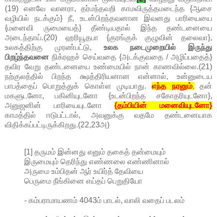
(19) எனவே வானரா, தர்மந்தவறி காமவிருத்தமடைந்த {ஆசை
வழியில் நடக்கும்} நீ, உடன்பிறந்தவனான இவனது பாரியையை
{மனைவி ருமையைத்} தீண்டியதால் இந்த தண்டனையை
அடைந்தாய்.(20) ஹரியூதபா {குரங்குக் குழுவின் தலைவா},
உலகத்திற்கு முரண்பட்டு,
உலக நடைமுறையில் இருந்து
பிறழ்ந்தவனை
நிக்ரஹச் செய்வதை {அடக்குவதை / அழிப்பதைத்}
தவிர வேறு தண்டனையை உண்மையில் நான் காணவில்லை.(21)
நற்குலத்தில் பிறந்த க்ஷத்திரியனான என்னால், உன்னுடைய
பாபத்தைப் பொறுத்துக் கொள்ள முடியாது.
எந்த நரனும்
,
தன்
மகளுடனோ, பகினியுடனோ {உடன்பிறந்த சகோதரியுடனோ},
அனுஜனின் பாரியையுடனோ
{தம்பியின் மனைவியுடனோ}
காமத்தில் ஈடுபட்டால், அவனுக்கு வதமே தண்டனையாக
விதிக்கப்பட்டிருக்கிறது.(22,23அ)
[1] தருமம் இன்னது எனும் தகைத் தன்மையும்
இருமையும் தெரிந்து எண்ணலை எண்ணினால்
அருமை உம்பிதன் ஆர் உயிர்த் தேவியை
பெருமை நீங்கினை எய்தப் பெறுதியோ
- கம்பராமாயணம் 4043ம் பாடல், வாலி வதைப் படலம்