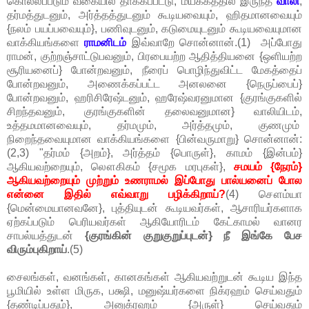
கொல்லப்படும் வகையில் தாக்கப்பட்டு, மயக்கத்தில் இருந்த
வாலி
,
தர்மத்துடனும், அர்த்தத்துடனும் கூடியவையும், ஹிதமானவையும்
{நலம் பயப்பவையும்}, பணிவுடனும், கடுமையுடனும் கூடியவையுமான
வாக்கியங்களை
ராமனிடம்
இவ்வாறே சொன்னான்.(1) அப்போது
ராமன், குற்றஞ்சாட்டுபவனும், பிரபையற்ற ஆதித்தியனை {ஒளியற்ற
சூரியனைப்} போன்றவனும், நீரைப் பொழிந்துவிட்ட மேகத்தைப்
போன்றவனும், அணைக்கப்பட்ட அனலனை {நெருப்பைப்}
போன்றவனும், ஹரிசிரேஷ்டனும், ஹரேஷ்வரனுமான {குரங்குகளில்
சிறந்தவனும், குரங்குகளின் தலைவனுமான} வாலியிடம்,
உத்தமமானவையும், தர்மமும், அர்த்தமும், குணமும்
நிறைந்தவையுமான வாக்கியங்களை {பின்வருமாறு} சொன்னான்:
(2,3) "தர்மம் {அறம்}, அர்த்தம் {பொருள்}, காமம் {இன்பம்}
ஆகியவற்றையும், லௌகிகம் {சமூக மரபுகள்},
சமயம் {நேரம்}
ஆகியவற்றையும் முற்றும் உணராமல் இப்போது பால்யனைப் போல
என்னை இதில் எவ்வாறு பழிக்கிறாய்?
(4) சௌம்யா
{மென்மையானவனே}, புத்தியுடன் கூடியவர்கள், ஆசாரியர்களாக
ஏற்கப்படும் பெரியவர்கள் ஆகியோரிடம் கேட்காமல் வானர
சாபல்யத்துடன்
{குரங்கின் குறுகுறுப்புடன்} நீ இங்கே பேச
விரும்புகிறாய்
.(5)
சைலங்கள், வனங்கள், கானகங்கள் ஆகியவற்றுடன் கூடிய இந்த
பூமியில் உள்ள மிருக, பக்ஷி, மனுஷ்யர்களை நிக்ரஹம் செய்வதும்
{தண்டிப்பதும்}, அனுக்ரஹம் {அருள்} செய்வதும்