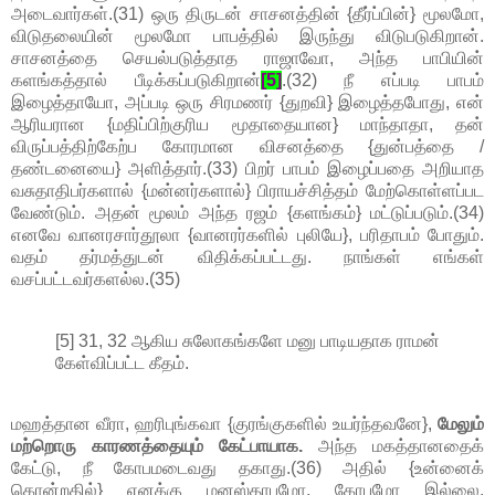
அடைவார்கள்.(31) ஒரு திருடன் சாசனத்தின் {தீர்ப்பின்} மூலமோ,
விடுதலையின் மூலமோ பாபத்தில் இருந்து விடுபடுகிறான்.
சாசனத்தை செயல்படுத்தாத ராஜாவோ, அந்த பாபியின்
களங்கத்தால் பீடிக்கப்படுகிறான்
[5]
.(32) நீ எப்படி பாபம்
இழைத்தாயோ, அப்படி ஒரு சிரமணர் {துறவி} இழைத்தபோது, என்
ஆரியரான {மதிப்பிற்குரிய மூதாதையான} மாந்தாதா, தன்
விருப்பத்திற்கேற்ப கோரமான விசனத்தை {துன்பத்தை /
தண்டனையை} அளித்தார்.(33) பிறர் பாபம் இழைப்பதை அறியாத
வசுதாதிபர்களால் {மன்னர்களால்} பிராயச்சித்தம் மேற்கொள்ளப்பட
வேண்டும். அதன் மூலம் அந்த ரஜம் {களங்கம்} மட்டுப்படும்.(34)
எனவே வானரசார்தூலா {வானரர்களில் புலியே}, பரிதாபம் போதும்.
வதம் தர்மத்துடன் விதிக்கப்பட்டது. நாங்கள் எங்கள்
வசப்பட்டவர்களல்ல.(35)
[5] 31, 32 ஆகிய சுலோகங்களே மனு பாடியதாக ராமன்
கேள்விப்பட்ட கீதம்.
மஹத்தான வீரா, ஹரிபுங்கவா {குரங்குகளில் உயர்ந்தவனே},
மேலும்
மற்றொரு காரணத்தையும் கேட்பாயாக.
அந்த மகத்தானதைக்
கேட்டு, நீ கோபமடைவது தகாது.(36) அதில் {உன்னைக்
கொன்றதில்} எனக்கு மனஸ்தாபமோ, கோபமோ இல்லை.