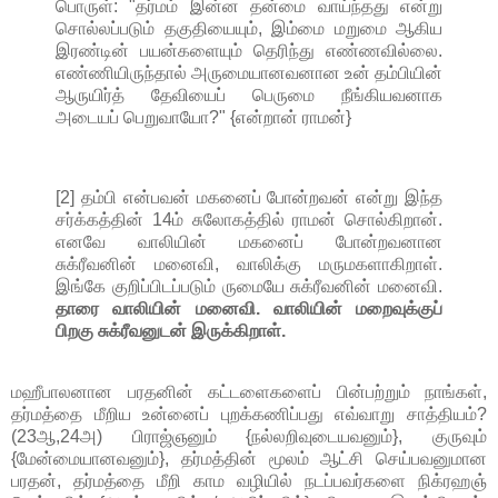
பொருள்: "தர்மம் இன்ன தன்மை வாய்ந்தது என்று
சொல்லப்படும் தகுதியையும், இம்மை மறுமை ஆகிய
இரண்டின் பயன்களையும் தெரிந்து எண்ணவில்லை.
எண்ணியிருந்தால் அருமையானவனான உன் தம்பியின்
ஆருயிர்த் தேவியைப் பெருமை நீங்கியவனாக
அடையப் பெறுவாயோ?" {என்றான் ராமன்}
[2] தம்பி என்பவன் மகனைப் போன்றவன் என்று இந்த
சர்க்கத்தின் 14ம் சுலோகத்தில் ராமன் சொல்கிறான்.
எனவே வாலியின் மகனைப் போன்றவனான
சுக்ரீவனின் மனைவி, வாலிக்கு மருமகளாகிறாள்.
இங்கே குறிப்பிடப்படும் ருமையே சுக்ரீவனின் மனைவி.
தாரை வாலியின் மனைவி. வாலியின் மறைவுக்குப்
பிறகு சுக்ரீவனுடன் இருக்கிறாள்.
மஹீபாலனான பரதனின் கட்டளைகளைப் பின்பற்றும் நாங்கள்,
தர்மத்தை மீறிய உன்னைப் புறக்கணிப்பது எவ்வாறு சாத்தியம்?
(23ஆ,24அ) பிராஜ்ஞனும் {நல்லறிவுடையவனும்}, குருவும்
{மேன்மையானவனும்}, தர்மத்தின் மூலம் ஆட்சி செய்பவனுமான
பரதன், தர்மத்தை மீறி காம வழியில் நடப்பவர்களை நிக்ரஹஞ்