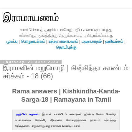
இராமாயணம்
வால்மீகியைத் தழுவிய பல்வேறு பதிப்புகளை ஒப்பாய்ந்து
சம்ஸ்கிருத மூலத்திற்கு நெருக்கமாகத் தமிழாக்கப்பட்டது
முகப்பு
|
பொருளடக்கம்
|
உத்தர ராமாயணம்
|
மஹாபாரதம்
|
ஹரிவம்சம்
|
தொடர்புக்கு
Thursday, 29 June 2023
இராமனின் மறுமொழி | கிஷ்கிந்தா காண்டம்
சர்க்கம் - 18 (66)
Rama answers | Kishkindha-Kanda-
Sarga-18 | Ramayana in Tamil
பகுதியின் சுருக்கம்:
இராமன் வாலியிடம் மன்னர்கள் தர்மப்படி செய்ய வேண்டிய
கடமைகளைச் சொல்லி, அவனைக் கொன்றதற்கான நியாயம் கற்பித்தது;
அங்கதனைப் பாதுகாக்குமாறு ராமனை வேண்டிய வாலி...