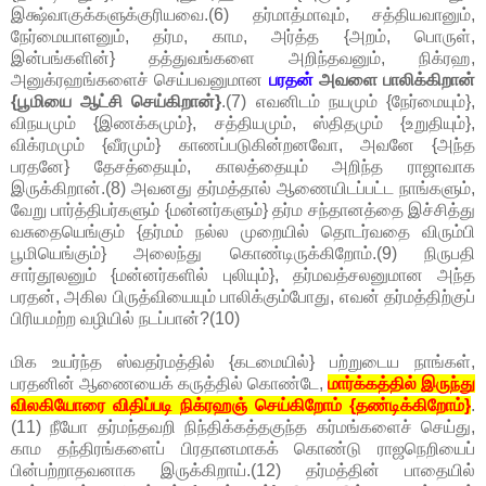
இக்ஷ்வாகுக்களுக்குரியவை.(6) தர்மாத்மாவும், சத்தியவானும்,
நேர்மையாளனும், தர்ம, காம, அர்த்த {அறம், பொருள்,
இன்பங்களின்} தத்துவங்களை அறிந்தவனும், நிக்ரஹ,
அனுக்ரஹங்களைச் செய்பவனுமான
பரதன்
அவளை பாலிக்கிறான்
{பூமியை ஆட்சி செய்கிறான்}
.(7) எவனிடம் நயமும் {நேர்மையும்},
விநயமும் {இணக்கமும்}, சத்தியமும், ஸ்திதமும் {உறுதியும்},
விக்ரமமும் {வீரமும்} காணப்படுகின்றனவோ, அவனே {அந்த
பரதனே} தேசத்தையும், காலத்தையும் அறிந்த ராஜாவாக
இருக்கிறான்.(8) அவனது தர்மத்தால் ஆணையிடப்பட்ட நாங்களும்,
வேறு பார்த்திபர்களும் {மன்னர்களும்} தர்ம சந்தானத்தை இச்சித்து
வசுதையெங்கும் {தர்மம் நல்ல முறையில் தொடர்வதை விரும்பி
பூமியெங்கும்} அலைந்து கொண்டிருக்கிறோம்.(9) நிருபதி
சார்தூலனும் {மன்னர்களில் புலியும்}, தர்மவத்சலனுமான அந்த
பரதன், அகில பிருத்வியையும் பாலிக்கும்போது, எவன் தர்மத்திற்குப்
பிரியமற்ற வழியில் நடப்பான்?(10)
மிக உயர்ந்த ஸ்வதர்மத்தில் {கடமையில்} பற்றுடைய நாங்கள்,
பரதனின் ஆணையைக் கருத்தில் கொண்டே,
மார்க்கத்தில் இருந்து
விலகியோரை விதிப்படி நிக்ரஹஞ் செய்கிறோம் {தண்டிக்கிறோம்}
.
(11) நீயோ தர்மந்தவறி நிந்திக்கத்தகுந்த கர்மங்களைச் செய்து,
காம தந்திரங்களைப் பிரதானமாகக் கொண்டு ராஜநெறியைப்
பின்பற்றாதவனாக இருக்கிறாய்.(12) தர்மத்தின் பாதையில்