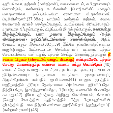
ஹரிபுங்கவா, நரர்கள் {மனிதர்கள்}, வலைகளையும், கயிறுகளையும்
கொண்டும், எண்ணற்ற கூடங்களின் {பொறிகளின்} மூலமும்
மறைவாகவோ, புலப்படும்படியோ ஏராளமான மிருகங்களைப்
பிடிக்கின்றனர்.(37,38அ) மாமிசம் உண்ணும் நரர்கள், அவை
வேகமாகத் தாவிச் செல்லும்போதும், பயமில்லாமல் திரியும்போதும்,
உறுதியாக நிற்கும்போதும், விழிப்புடன் இருக்கும்போதும்,
கவனமற்று
இருக்கும்போதும், பாரா முகமாக இருக்கும்போதும் {அந்த
விலங்குகளை} மறுப்பிற்கிடமில்லாமல் கொல்கின்றனர்.
அதில்
தோஷம் ஏதும் இல்லை.(38ஆ,39) இங்கே தர்மகோவிதர்களான
ராஜரிஷிகளும் வேட்டையாடச் செல்கின்றனர். வானரா, யுத்தம்
செய்யவில்லை என்றாலும், யுத்தம் செய்து கொண்டிருந்தாலும்
நீ
சாகை மிருகம் {கிளையில் வாழும் விலங்கு}
என்பதாலேயே யுத்தம்
செய்து கொண்டிருந்த உன்னை பாணம் எய்து கொன்றேன்.
(40)
வானர சிரேஷ்டா, ராஜாக்கள் அடைதற்கரிய தர்மத்தையும், சுபமான
ஜீவிதங்களையும் {சாதகமான வாழ்க்கை முறைகளையும்}
அருள்கிறார்கள் என்பதில் ஐயமில்லை.(41) மானுஷ ரூபத்தில்,
மஹீதலத்தில் திரியும் தேவர்களான அவர்களை ஹிம்சிப்பதோ,
நிந்திப்பதோ, இகழ்ந்துரைப்பதோ, பிரியமற்ற வகையில் பேசுவதோ
கூடாது.(42) நீயோ தர்மத்தை அறிந்து கொள்ளாமல், கேவலம்
{வெறும்} கோபத்தின் ஆதிக்கத்தில் பித்ரு பிதாமஹர்களின்
தர்மத்தில் திடமாக நிற்கும் என்னை தூஷிக்கிறாய் {தூற்றுகிறாய்}"
{என்றான் ராமன்}.(43)