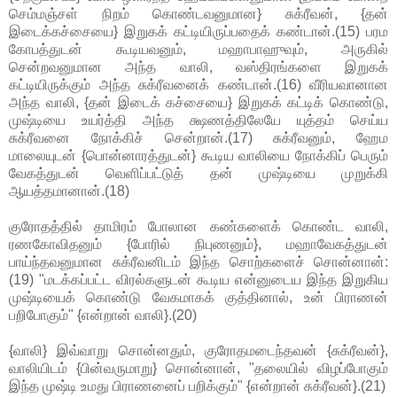
செம்மஞ்சள் நிறம் கொண்டவனுமான} சுக்ரீவன், {தன்
இடைக்கச்சையை} இறுகக் கட்டியிருப்பதைக் கண்டான்.(15) பரம
கோபத்துடன் கூடியவனும், மஹாபாஹுவும், அருகில்
சென்றவனுமான அந்த வாலி, வஸ்திரங்களை இறுகக்
கட்டியிருக்கும் அந்த சுக்ரீவனைக் கண்டான்.(16) வீரியவானான
அந்த வாலி, {தன் இடைக் கச்சையை} இறுகக் கட்டிக் கொண்டு,
முஷ்டியை உயர்த்தி அந்த க்ஷணத்திலேயே யுத்தம் செய்ய
சுக்ரீவனை நோக்கிச் சென்றான்.(17) சுக்ரீவனும், ஹேம
மாலையுடன் {பொன்னாரத்துடன்} கூடிய வாலியை நோக்கிப் பெரும்
வேகத்துடன் வெளிப்பட்டுத் தன் முஷ்டியை முறுக்கி
ஆயத்தமானான்.(18)
குரோதத்தில் தாமிரம் போலான கண்களைக் கொண்ட வாலி,
ரணகோவிதனும் {போரில் நிபுணனும்}, மஹாவேகத்துடன்
பாய்ந்தவனுமான சுக்ரீவனிடம் இந்த சொற்களைச் சொன்னான்:
(19) "மடக்கப்பட்ட விரல்களுடன் கூடிய என்னுடைய இந்த இறுகிய
முஷ்டியைக் கொண்டு வேகமாகக் குத்தினால், உன் பிராணன்
பறிபோகும்" {என்றான் வாலி}.(20)
{வாலி} இவ்வாறு சொன்னதும், குரோதமடைந்தவன் {சுக்ரீவன்},
வாலியிடம் {பின்வருமாறு} சொன்னான், "தலையில் விழப்போகும்
இந்த முஷ்டி உமது பிராணனைப் பறிக்கும்" {என்றான் சுக்ரீவன்}.(21)