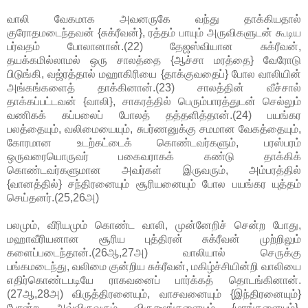
வாலி வேகமாக அவனருகே வந்து தாக்கியதால்
குரோதமடைந்தவன் {சுக்ரீவன்}, ரத்தம் பாயும் அருவிகளுடன் கூடிய
பர்வதம் போலானான்.(22) தேஜஸ்வியான சுக்ரீவன்,
தயக்கமில்லாமல் ஒரு சாலத்தை {ஆச்சா மரத்தை} வேரோடு
பிடுங்கி, வஜ்ரத்தால் மஹாகிரியை {தாக்குவதைப்} போல வாலியின்
அங்கங்களைத் தாக்கினான்.(23) சாலத்தின் வீச்சால்
தாக்கப்பட்டவன் {வாலி}, சாகரத்தில் பெரும்பாரத்துடன் செல்லும்
வணிகக் கப்பலைப் போலத் தத்தளித்தான்.(24) பயங்கர
பலத்தையும், வலிமையையும், சுபர்ணனுக்கு சமமான வேகத்தையும்,
கோரமான உடற்கட்டைக் கொண்டவர்களும், பரஸ்பரம்
ஒருவரையொருவர் பகைவராகக் கண்டு தாக்கிக்
கொண்டவர்களுமான அவர்கள் இருவரும், அம்பரத்தில்
{வானத்தில்} சந்திரனையும் சூரியனையும் போல பயங்கர யுத்தம்
செய்தனர்.(25,26அ)
பலமும், வீரியமும் கொண்ட வாலி, முன்னேறிச் சென்ற போது,
மஹாவீரியனான சூரிய புத்திரன் சுக்ரீவன் முற்றிலும்
களைப்படைந்தான்.(26ஆ,27அ) வாலியால் செருக்கு
பங்கமடைந்து, வலிமை குன்றிய சுக்ரீவன், மகிழ்ச்சியின்றி வாலியை
எதிர்கொண்டபடியே ராகவனைப் பார்க்கத் தொடங்கினான்.
(27ஆ,28அ) விருத்திரனையும், வாசவனையும் {இந்திரனையும்}
போன்ற அவ்விருவரும் விருக்ஷங்களையும் {மரங்களையும்},