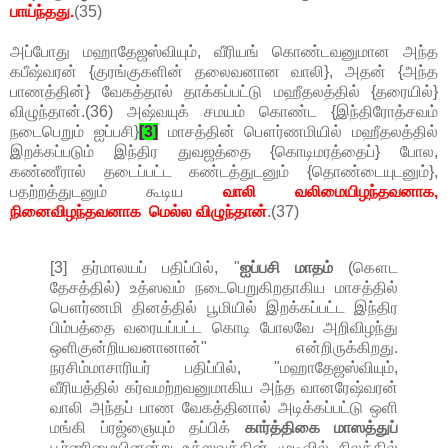
பாய்ந்தது.
(35)
அப்போது மஹாதேஜஸ்வியும், வீரியங் கொண்டவனுமான அந்த
கபீஷ்வரன் {குரங்குகளின் தலைவனான வாலி}, அதன் {அந்த
பாணத்தின்} வேகத்தால் தாக்கப்பட்டு மஹீதலத்தில் {தரையில்}
விழுந்தான்.(36) அஷ்வயுக் சமயம் கொண்ட {இந்திரோத்சவம்
நடைபெறும் ஐப்பசி}
[3]
மாசத்தின் பௌர்ணமியில் மஹீதலத்தில்
இறக்கப்படும் இந்திர துவஜத்தை {கொடிமரத்தைப்} போல,
கண்ணீரால் தடைப்பட்ட கண்டத்துடனும் {தொண்டையுடனும்},
பதற்றத்துடனும் கூடிய
வாலி வலிமையிழந்தவனாக,
நினைவிழந்தவனாக மெல்ல விழுந்தான்
.(37)
[3] தர்மாலயப் பதிப்பில், "
ஐப்பசி
மாதம்
(கௌட
தேசத்தில்) உத்ஸவம் நடைபெறுகிறதாகிய மாசத்தில்
பௌர்ணமி தினத்தில் பூமியில் இறக்கப்பட்ட இந்திர
பிம்பத்தை வரையப்பட்ட கொடி போலவே அறிவிழந்து
ஒளிகுன்றியவனானான்" என்றிருக்கிறது.
நரசிம்மாசாரியர் பதிப்பில், "மஹாதேஜஸ்வியும்,
வீரியத்தில் கர்வமற்றவனுமாகிய அந்த வானரேஷ்வரன்
வாலி அந்தப் பாண வேகத்தினால் அடிக்கப்பட்டு ஒளி
மங்கி ப்ரஜ்ஞையும் தப்பிக்
கார்த்திகை மாஸத்துப்
பூர்ணிமையினன்று உத்ஸவத்தின் முடிவில் நிலத்தில்