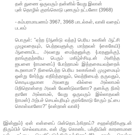
தன் துணை ஒருவரும் தன்னில் வேறு இலான்
புன் தொழில் குரங்கொடு புணரும் நட்பனோ (3968)
- கம்பராமாயணம் 3967, 3968 பாடல்கள், வாலி வதைப்
படலம்
பொருள்: "ஏற்ற {ஆண்டு வந்த} பெரிய உலகின் ஆட்சி
முழுவதையும், பெற்றவளுக்கு மாற்றவள் {கைகேயி}
ஆணையிட, அவளது மைந்தனுக்கு {பரதனுக்கு},
தாங்குதற்கரிய பெரும் மகிழ்ச்சியுடன் அளித்த
ஐயனை {ராமனைப்} போற்றாமல் இத்தகையவற்றைக்
கூறலாமா? நிலைபெற்ற பெரிய உலகங்கள் முழுமையும்
ஒன்று சேர்ந்து எதிர்த்தாலும், வெற்றியைத் தருவதும்,
கொடியதுமான அவனது வில்லை அல்லாமல்
பிறிதொன்றை அவன் வேண்டுவானோ? தனக்கு நிகர்
தானே அல்லாமல், வேறு ஒருவரும் இல்லாதவன்
{ராமன்} அற்பச் செயல்புரியும் குரங்கோடு சேரும் நட்பை
கொள்வானோ?" {என்றான் வாலி}
{இன்னும்} ஏன் என்னைப் பின்தொடர்கிறாய்? சஹஸ்திரீகளுடன்
திரும்பிச் செல்வாயாக. என் மீது கொண்ட பக்தியின் காரணமான