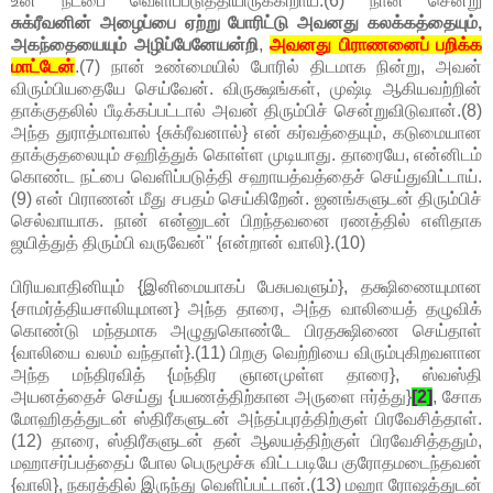
உன் நட்பை வெளிப்படுத்தியிருக்கிறாய்.(6) நான் சென்று
சுக்ரீவனின் அழைப்பை ஏற்று போரிட்டு அவனது கலக்கத்தையும்,
அகந்தையையும் அழிப்பேனேயன்றி
,
அவனது பிராணனைப் பறிக்க
மாட்டேன்
.(7) நான் உண்மையில் போரில் திடமாக நின்று, அவன்
விரும்பியதையே செய்வேன். விருக்ஷங்கள், முஷ்டி ஆகியவற்றின்
தாக்குதலில் பீடிக்கப்பட்டால் அவன் திரும்பிச் சென்றுவிடுவான்.(8)
அந்த துராத்மாவால் {சுக்ரீவனால்} என் கர்வத்தையும், கடுமையான
தாக்குதலையும் சஹித்துக் கொள்ள முடியாது. தாரையே, என்னிடம்
கொண்ட நட்பை வெளிப்படுத்தி சஹாயத்வத்தைச் செய்துவிட்டாய்.
(9) என் பிராணன் மீது சபதம் செய்கிறேன். ஜனங்களுடன் திரும்பிச்
செல்வாயாக. நான் என்னுடன் பிறந்தவனை ரணத்தில் எளிதாக
ஜயித்துத் திரும்பி வருவேன்" {என்றான் வாலி}.(10)
பிரியவாதினியும் {இனிமையாகப் பேசுபவளும்}, தக்ஷிணையுமான
{சாமர்த்தியசாலியுமான} அந்த தாரை, அந்த வாலியைத் தழுவிக்
கொண்டு மந்தமாக அழுதுகொண்டே பிரதக்ஷிணை செய்தாள்
{வாலியை வலம் வந்தாள்}.(11) பிறகு வெற்றியை விரும்புகிறவளான
அந்த மந்திரவித் {மந்திர ஞானமுள்ள தாரை}, ஸ்வஸ்தி
அயனத்தைச் செய்து {பயணத்திற்கான அருளை ஈர்த்து}
[2]
, சோக
மோஹிதத்துடன் ஸ்திரீகளுடன் அந்தப்புரத்திற்குள் பிரவேசித்தாள்.
(12) தாரை, ஸ்திரீகளுடன் தன் ஆலயத்திற்குள் பிரவேசித்ததும்,
மஹாசர்ப்பத்தைப் போல பெருமூச்சு விட்டபடியே குரோதமடைந்தவன்
{வாலி}, நகரத்தில் இருந்து வெளிப்பட்டான்.(13) மஹா ரோஷத்துடன்