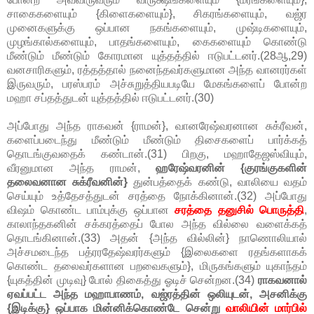
சாகைகளையும் {கிளைகளையும்}, சிகரங்களையும், வஜ்ர
முனைகளுக்கு ஒப்பான நகங்களையும், முஷ்டிகளையும்,
முழங்கால்களையும், பாதங்களையும், கைகளையும் கொண்டு
மீண்டும் மீண்டும் கோரமான யுத்தத்தில் ஈடுபட்டனர்.(28ஆ,29)
வனசாரிகளும், ரத்தத்தால் நனைந்தவர்களுமான அந்த வானரர்கள்
இருவரும், பரஸ்பரம் அச்சுறுத்தியபடியே மேகங்களைப் போன்ற
மஹா சப்தத்துடன் யுத்தத்தில் ஈடுபட்டனர்.(30)
அப்போது அந்த ராகவன் {ராமன்}, வானரேஷ்வரனான சுக்ரீவன்,
களைப்படைந்து மீண்டும் மீண்டும் திசைகளைப் பார்க்கத்
தொடங்குவதைக் கண்டான்.(31) பிறகு, மஹாதேஜஸ்வியும்,
வீரனுமான அந்த ராமன்,
ஹரேஷ்வரனின் {குரங்குகளின்
தலைவனான சுக்ரீவனின்}
துன்பத்தைக் கண்டு, வாலியை வதம்
செய்யும் உத்தேசத்துடன் சரத்தை நோக்கினான்.(32) அப்போது
விஷம் கொண்ட பாம்புக்கு ஒப்பான
சரத்தை தனுசில் பொருத்தி
,
காலாந்தகனின் சக்கரத்தைப் போல அந்த வில்லை வளைக்கத்
தொடங்கினான்.(33) அதன் {அந்த வில்லின்} நாணொலியால்
அச்சமடைந்த பத்ரரதேஷ்வரர்களும் {இலைகளை ரதங்களாகக்
கொண்ட தலைவர்களான பறவைகளும்}, மிருகங்களும் யுகாந்தம்
{யுகத்தின் முடிவு} போல் திகைத்து ஓடிச் சென்றன.(34)
ராகவனால்
ஏவப்பட்ட அந்த மஹாபாணம், வஜ்ரத்தின் ஒலியுடன், அசனிக்கு
{இடிக்கு} ஒப்பாக மின்னிக்கொண்டே சென்று
வாலியின் மார்பில்