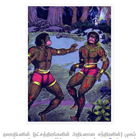
தாராதிபனின் {நட்சத்திரங்களின் அதிபனான சந்திரனின்} முகம்