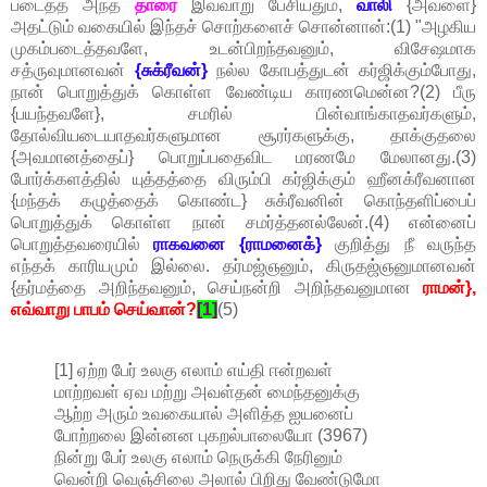
படைத்த அந்த
தாரை
இவ்வாறு பேசியதும்,
வாலி
{அவளை}
அதட்டும் வகையில் இந்தச் சொற்களைச் சொன்னான்:(1) "அழகிய
முகம்படைத்தவளே, உடன்பிறந்தவனும், விசேஷமாக
சத்ருவுமானவன்
{சுக்ரீவன்}
நல்ல கோபத்துடன் கர்ஜிக்கும்போது,
நான் பொறுத்துக் கொள்ள வேண்டிய காரணமென்ன?(2) பீரு
{பயந்தவளே}, சமரில் பின்வாங்காதவர்களும்,
தோல்வியடையாதவர்களுமான சூரர்களுக்கு, தாக்குதலை
{அவமானத்தைப்} பொறுப்பதைவிட மரணமே மேலானது.(3)
போர்க்களத்தில் யுத்தத்தை விரும்பி கர்ஜிக்கும் ஹீனக்ரீவனான
{மந்தக் கழுத்தைக் கொண்ட} சுக்ரீவனின் கொந்தளிப்பைப்
பொறுத்துக் கொள்ள நான் சமர்த்தனல்லேன்.(4) என்னைப்
பொறுத்தவரையில்
ராகவனை {ராமனைக்}
குறித்து நீ வருந்த
எந்தக் காரியமும் இல்லை. தர்மஜ்ஞனும், கிருதஜ்ஞனுமானவன்
{தர்மத்தை அறிந்தவனும், செய்நன்றி அறிந்தவனுமான
ராமன்},
எவ்வாறு பாபம் செய்வான்?
[1]
(5)
[1] ஏற்ற பேர் உலகு எலாம் எய்தி ஈன்றவள்
மாற்றவள் ஏவ மற்று அவள்தன் மைந்தனுக்கு
ஆற்ற அரும் உவகையால் அளித்த ஐயனைப்
போற்றலை இன்னன புகறல்பாலையோ (3967)
நின்று பேர் உலகு எலாம் நெருக்கி நேரினும்
வென்றி வெஞ்சிலை அலால் பிறிது வேண்டுமோ