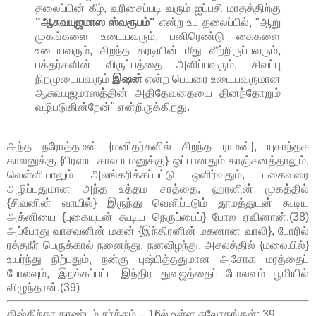
தலைப்பின் கீழ், வரிசைப்படி வரும் ஐப்பசி மாதத்திற்கு
"ஆசுவயுஜமாஸ ஸ்வரூபம்"
என்ற உப தலைப்பில், "ஆறு
முகங்களை உடையவரும், பனிரெண்டு கைகளை
உடையவரும், சிறந்த கரடியின் மீது வீற்றிருப்பவரும்,
பக்தர்களின் விருப்பத்தை அளிப்பவரும், சிவப்பு
நிறமுடையவரும்
இஷன்
என்ற பெயரை உடையவருமான
ஆசுவயுஜமாஸத்தின் அதிதேவதையை தினந்தோறும்
வழிபடுகின்றேன்" என்றிருக்கிறது.
அந்த நரோத்தமன் {மனிதர்களில் சிறந்த ராமன்}, யுகாந்தக
காலனுக்கு {பிரளய கால யமனுக்கு} ஒப்பானதும் காஞ்சனத்தாலும்,
வெள்ளியாலும் அலங்கரிக்கப்பட்டு ஒளிர்வதும், பகைவரை
அழிப்பதுமான அந்த உத்தம சரத்தை, ஹரனின் முகத்தில்
{சிவனின் வாயில்} இருந்து வெளிப்படும் தூமத்துடன் கூடிய
அக்னியை {புகையுடன் கூடிய நெருப்பைப்} போல ஏவினான்.(38)
அப்போது வாசவனின் மகன் {இந்திரனின் மகனான வாலி}, போரில்
ரத்தநீர் பெருக்கால் நனைந்து, நனவிழந்து, அசலத்தில் {மலையில்}
உயர்ந்து நிற்பதும், நன்கு புஷ்பித்ததுமான அசோக மரத்தைப்
போலவும், இறக்கப்பட்ட இந்திர துவஜத்தைப் போலவும் பூமியில்
விழுந்தான்.(39)
கிஷ்கிந்தா காண்டம் சர்க்கம் – 16ல் உள்ள சுலோகங்கள்: 39