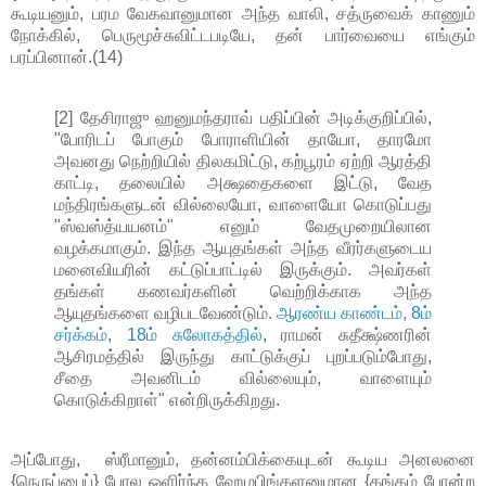
கூடியனும், பரம வேகவானுமான அந்த வாலி, சத்ருவைக் காணும்
நோக்கில், பெருமூச்சுவிட்டபடியே, தன் பார்வையை எங்கும்
பரப்பினான்.(14)
[2] தேசிராஜு ஹனுமந்தராவ் பதிப்பின் அடிக்குறிப்பில்,
"போரிடப் போகும் போராளியின் தாயோ, தாரமோ
அவனது நெற்றியில் திலகமிட்டு, கற்பூரம் ஏற்றி ஆரத்தி
காட்டி, தலையில் அக்ஷதைகளை இட்டு, வேத
மந்திரங்களுடன் வில்லையோ, வாளையோ கொடுப்பது
"ஸ்வஸ்த்யயனம்" எனும் வேதமுறையிலான
வழக்கமாகும். இந்த ஆயுதங்கள் அந்த வீரர்களுடைய
மனைவியரின் கட்டுப்பாட்டில் இருக்கும். அவர்கள்
தங்கள் கணவர்களின் வெற்றிக்காக அந்த
ஆயுதங்களை வழிபடவேண்டும்.
ஆரண்ய காண்டம், 8ம்
சர்க்கம், 18ம் சுலோகத்தில்
, ராமன் சுதீக்ஷ்ணரின்
ஆசிரமத்தில் இருந்து காட்டுக்குப் புறப்படும்போது,
சீதை அவனிடம் வில்லையும், வாளையும்
கொடுக்கிறாள்" என்றிருக்கிறது.
அப்போது, ஸ்ரீமானும், தன்னம்பிக்கையுடன் கூடிய அனலனை
{நெருப்பைப்} போல ஒளிர்ந்த ஹேமபிங்களனுமான {தங்கம் போன்ற