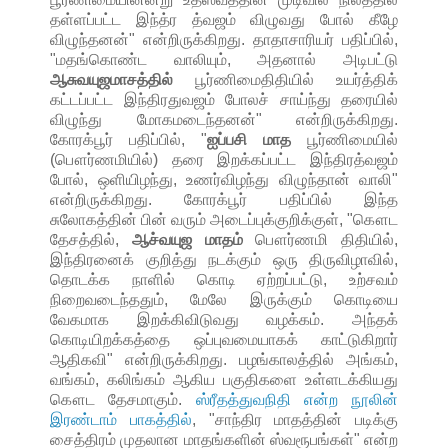
தள்ளப்பட்ட இந்த்ர த்வஜம் விழுவது போல் கீழே
விழுந்தனன்" என்றிருக்கிறது. தாதாசாரியர் பதிப்பில்,
"மதங்கொண்ட வாலியும், அதனால் அடிபட்டு
ஆசுவயுஜமாசத்தில்
பூர்ணிமைதிதியில் உயர்த்திக்
கட்டப்பட்ட இந்திரதுவஜம் போலச் சாய்ந்து தரையில்
விழுந்து மோகமடைந்தனன்" என்றிருக்கிறது.
கோரக்பூர் பதிப்பில், "
ஐப்பசி மாத
பூர்ணிமையில்
(பௌர்ணமியில்) தரை இறக்கப்பட்ட இந்திரத்வஜம்
போல், ஒளியிழந்து, உணர்விழந்து விழுந்தான் வாலி"
என்றிருக்கிறது. கோரக்பூர் பதிப்பில் இந்த
சுலோகத்தின் பின் வரும் அடைப்புக்குறிக்குள், "கௌட
தேசத்தில்,
ஆச்வயுஜ மாதம்
பௌர்ணமி திதியில்,
இந்திரனைக் குறித்து நடக்கும் ஒரு திருவிழாவில்,
தொடக்க நாளில் கொடி ஏற்றப்பட்டு, உற்சவம்
நிறைவடைந்ததும், மேலே இருக்கும் கொடியை
வேகமாக இறக்கிவிடுவது வழக்கம். அந்தக்
கொடியிறக்கத்தை ஒப்புவமையாகக் காட்டுகிறார்
ஆதிகவி" என்றிருக்கிறது. பழங்காலத்தில் அங்கம்,
வங்கம், கலிங்கம் ஆகிய பகுதிகளை உள்ளடக்கியது
கௌட தேசமாகும்.
ஸ்ரீதத்துவநிதி என்ற நூலின்
இரண்டாம் பாகத்தில்
, "சாந்திர மாதத்தின் படிக்கு
சைத்திரம் முதலான மாதங்களின் ஸ்வரூபங்கள்" என்ற