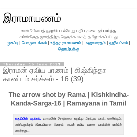
இராமாயணம்
வால்மீகியைத் தழுவிய பல்வேறு பதிப்புகளை ஒப்பாய்ந்து
சம்ஸ்கிருத மூலத்திற்கு நெருக்கமாகத் தமிழாக்கப்பட்டது
முகப்பு
|
பொருளடக்கம்
|
உத்தர ராமாயணம்
|
மஹாபாரதம்
|
ஹரிவம்சம்
|
தொடர்புக்கு
Thursday, 15 June 2023
இராமன் ஏவிய பாணம் | கிஷ்கிந்தா
காண்டம் சர்க்கம் - 16 (39)
The arrow shot by Rama | Kishkindha-
Kanda-Sarga-16 | Ramayana in Tamil
பகுதியின் சுருக்கம்:
தாரையின் சொற்களை மறுத்து அதட்டிய வாலி; வாலிக்கும்,
சுக்ரீவனுக்கும் இடையிலான மோதல்; ராமன் ஏவிய கணை வாலியின் மார்பில்
தைத்தது...