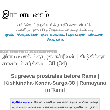
இராமாயணம்
வால்மீகியைத் தழுவிய பல்வேறு பதிப்புகளை ஒப்பாய்ந்து
சம்ஸ்கிருத மூலத்திற்கு நெருக்கமாகத் தமிழாக்கப்பட்டது
முகப்பு
|
பொருளடக்கம்
|
உத்தர ராமாயணம்
|
மஹாபாரதம்
|
ஹரிவம்சம்
|
தொடர்புக்கு
Friday, 29 September 2023
இராமனைத் தொழுத சுக்ரீவன் | கிஷ்கிந்தா
காண்டம் சர்க்கம் - 38 (34)
Sugreeva prostrates before Rama |
Kishkindha-Kanda-Sarga-38 | Ramayana
in Tamil
பகுதியின் சுருக்கம்:
இராமனிடம் நன்றிக்கடனை வெளிப்படுத்திய சுக்ரீவன்; பல்வேறு
வடிவங்களைக் கொண்டவையும், பலம்வாய்ந்தவையுமான குரங்குகளின் படை பூமியின்