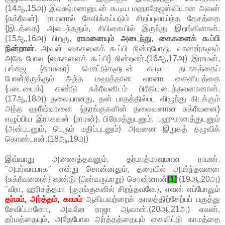
(14ஆ,15அ) இலக்ஷ்மணனுடன் கூடிய மஹாதேஜஸ்வியான அவன்
{சுக்ரீவன்}, ராமனால் சேவிக்கப்படும் சிறப்புவாய்ந்த தேசத்தை
{இடத்தை} அடைந்ததும், சிபிகையில் இருந்து இறங்கினான்.
(15ஆ,16அ) பிறகு,
ராமனையும் அடைந்து, கைகளைக் கூப்பி
நின்றான்
. அவன் கைகளைக் கூப்பி நின்றபோது, வானரர்களும்
அதே போல {கைகளைக் கூப்பி} நின்றனர்.(16ஆ,17அ) இராமன்,
பங்கஜ {தாமரை} மொட்டுகளுடன் கூடிய தடாகத்தைப்
போன்றிருக்கும் அந்த மஹத்தான வானர சைனியத்தை
{படையைக்} கண்டு சுக்ரீவனிடம் பிரீதியடைந்தவனானான்.
(17ஆ,18அ) தலையானது, தன் பாதத்தில்பட விழுந்து கிடக்கும்
அந்த ஹரீஷ்வரனை {குரங்குகளின் தலைவனான சுக்ரீவனை}
எழுப்பிய இராகவன் {ராமன்}, பிரேமத்துடனும், பஹுமானத்துடனும்
{அன்புடனும், பெரும் மதிப்புடனும்} அவனை இறுகத் தழுவிக்
கொண்டான்.(18ஆ,19அ)
இவ்வாறு அணைத்தவனும், தர்மாத்மாவுமான ராமன்,
"அமர்வாயாக" என்று சொன்னதும், தரையில் அமர்ந்தவனை
{சுக்ரீவனைக்} கண்டு {பின்வருமாறு} சொன்னான்
[1]
:(19ஆ,20அ)
"வீரா, ஹரிசத்தமா {குரங்குகளில் சிறந்தவனே}, எவன் எப்போதும்
தர்மம், அர்த்தம், காமம்
ஆகியவற்றைக் காலத்திற்கேற்பப் பகுத்து
சேவிப்பானோ, அவனே ராஜா ஆவான்.(20ஆ,21அ) எவன்,
தர்மத்தையும், அதேபோல அர்த்தத்தையும் கைவிட்டு காமத்தை