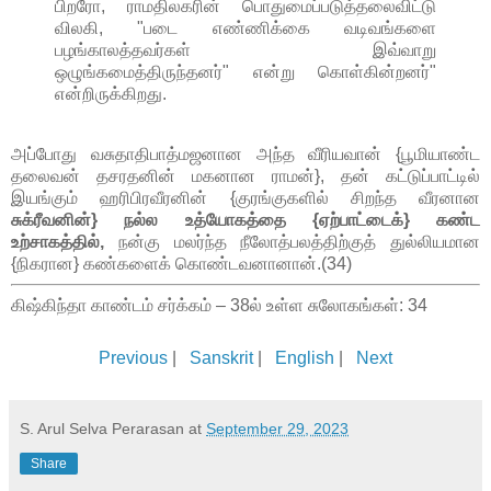
பிறரோ, ராமதிலகரின் பொதுமைப்படுத்தலைவிட்டு
விலகி, "படை எண்ணிக்கை வடிவங்களை
பழங்காலத்தவர்கள் இவ்வாறு
ஒழுங்கமைத்திருந்தனர்" என்று கொள்கின்றனர்"
என்றிருக்கிறது.
அப்போது வசுதாதிபாத்மஜனான அந்த வீரியவான் {பூமியாண்ட
தலைவன் தசரதனின் மகனான ராமன்}, தன் கட்டுப்பாட்டில்
இயங்கும் ஹரிபிரவீரனின் {குரங்குகளில் சிறந்த வீரனான
சுக்ரீவனின்} நல்ல உத்யோகத்தை {ஏற்பாட்டைக்} கண்ட
உற்சாகத்தில்,
நன்கு மலர்ந்த நீலோத்பலத்திற்குத் துல்லியமான
{நிகரான} கண்களைக் கொண்டவனானான்.(34)
கிஷ்கிந்தா காண்டம் சர்க்கம் – 38ல் உள்ள சுலோகங்கள்: 34
Previous
|
Sanskrit
|
English
|
Next
S. Arul Selva Perarasan
at
September 29, 2023
Share