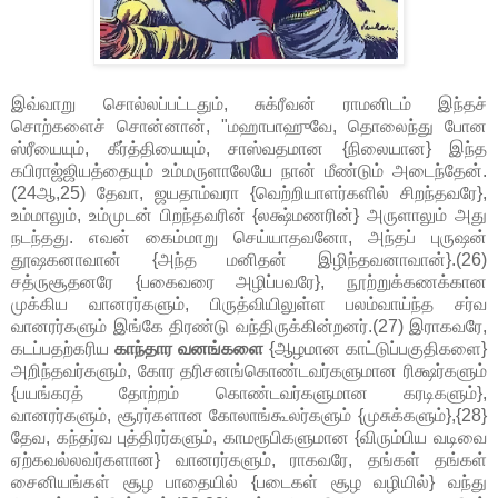
இவ்வாறு சொல்லப்பட்டதும், சுக்ரீவன் ராமனிடம் இந்தச்
சொற்களைச் சொன்னான், "மஹாபாஹுவே, தொலைந்து போன
ஸ்ரீயையும், கீர்த்தியையும், சாஸ்வதமான {நிலையான} இந்த
கபிராஜ்ஜியத்தையும் உம்மருளாலேயே நான் மீண்டும் அடைந்தேன்.
(24ஆ,25) தேவா, ஜயதாம்வரா {வெற்றியாளர்களில் சிறந்தவரே},
உம்மாலும், உம்முடன் பிறந்தவரின் {லக்ஷ்மணரின்} அருளாலும் அது
நடந்தது. எவன் கைம்மாறு செய்யாதவனோ, அந்தப் புருஷன்
தூஷகனாவான் {அந்த மனிதன் இழிந்தவனாவான்}.(26)
சத்ருசூதனரே {பகைவரை அழிப்பவரே}, நூற்றுக்கணக்கான
முக்கிய வானரர்களும், பிருத்வியிலுள்ள பலம்வாய்ந்த சர்வ
வானரர்களும் இங்கே திரண்டு வந்திருக்கின்றனர்.(27) இராகவரே,
கடப்பதற்கரிய
காந்தார வனங்களை
{ஆழமான காட்டுப்பகுதிகளை}
அறிந்தவர்களும், கோர தரிசனங்கொண்டவர்களுமான ரிக்ஷர்களும்
{பயங்கரத் தோற்றம் கொண்டவர்களுமான கரடிகளும்},
வானரர்களும், சூரர்களான கோலாங்கூலர்களும் {முசுக்களும்},{28}
தேவ, கந்தர்வ புத்திரர்களும், காமரூபிகளுமான {விரும்பிய வடிவை
ஏற்கவல்லவர்களான} வானரர்களும், ராகவரே, தங்கள் தங்கள்
சைனியங்கள் சூழ பாதையில் {படைகள் சூழ வழியில்} வந்து