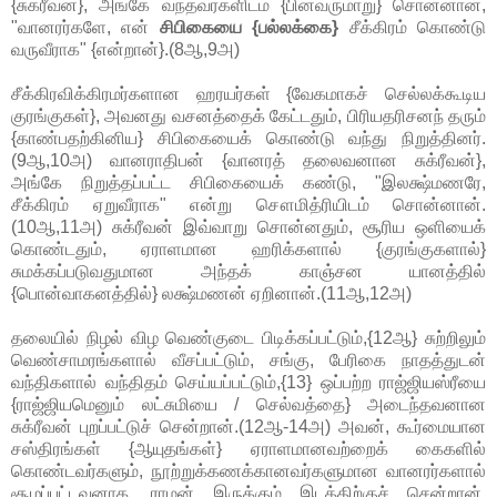
{சுக்ரீவன்}, அங்கே வந்தவர்களிடம் {பின்வருமாறு} சொன்னான்,
"வானரர்களே, என்
சிபிகையை {பல்லக்கை}
சீக்கிரம் கொண்டு
வருவீராக" {என்றான்}.(8ஆ,9அ)
சீக்கிரவிக்கிரமர்களான ஹரயர்கள் {வேகமாகச் செல்லக்கூடிய
குரங்குகள்}, அவனது வசனத்தைக் கேட்டதும், பிரியதரிசனந் தரும்
{காண்பதற்கினிய} சிபிகையைக் கொண்டு வந்து நிறுத்தினர்.
(9ஆ,10அ) வானராதிபன் {வானரத் தலைவனான சுக்ரீவன்},
அங்கே நிறுத்தப்பட்ட சிபிகையைக் கண்டு, "இலக்ஷ்மணரே,
சீக்கிரம் ஏறுவீராக" என்று சௌமித்ரியிடம் சொன்னான்.
(10ஆ,11அ) சுக்ரீவன் இவ்வாறு சொன்னதும், சூரிய ஒளியைக்
கொண்டதும், ஏராளமான ஹரிக்களால் {குரங்குகளால்}
சுமக்கப்படுவதுமான அந்தக் காஞ்சன யானத்தில்
{பொன்வாகனத்தில்} லக்ஷ்மணன் ஏறினான்.(11ஆ,12அ)
தலையில் நிழல் விழ வெண்குடை பிடிக்கப்பட்டும்,{12ஆ} சுற்றிலும்
வெண்சாமரங்களால் வீசப்பட்டும், சங்கு, பேரிகை நாதத்துடன்
வந்திகளால் வந்திதம் செய்யப்பட்டும்,{13} ஒப்பற்ற ராஜ்ஜியஸ்ரீயை
{ராஜ்ஜியமெனும் லட்சுமியை / செல்வத்தை} அடைந்தவனான
சுக்ரீவன் புறப்பட்டுச் சென்றான்.(12ஆ-14அ) அவன், கூர்மையான
சஸ்திரங்கள் {ஆயுதங்கள்} ஏராளமானவற்றைக் கைகளில்
கொண்டவர்களும், நூற்றுக்கணக்கானவர்களுமான வானரர்களால்
சூழப்பட்டவனாக, ராமன் இருக்கும் இடத்திற்குச் சென்றான்.