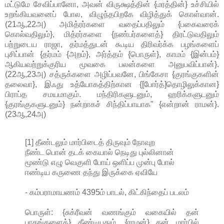
மட்டுமே சேவிப்பானோ, அவன் விருக்ஷத்தின் {மரத்தின்} உச்சியில்
உறங்கியவனைப் போல, விழுந்தபிறகே விழித்துக் கொள்வான்.
(21ஆ,22அ) அமித்ரர்களை வதைப்பதிலும் {பகைவரைக்
கொல்வதிலும்}, மித்ரர்களை {நண்பர்களைத்} திரட்டுவதிலும்
பற்றுடைய ராஜா, தர்மத்துடன் கூடிய திரிவர்க்க பழங்களைப்
புசிப்பான் {தர்மம் {அறம்}, அர்த்தம் {பொருள்}, காமம் {இன்பம்}
ஆகியவற்றுக்குரிய மூவகை பலன்களை அனுபவிப்பான்}.
(22ஆ,23அ) சத்ருக்களை அழிப்பவனே, பிங்கேசா {குரங்குகளின்
தலைவா}, இஃது உத்யோகத்திற்கான {[போர்த்]தொழிலுக்கான}
பிராப்த சமயமாகும். மந்திரிகளுடனும், ஹரிக்களுடனும்
{குரங்குகளுடனும்} நன்றாகச் சிந்திப்பாயாக" {என்றான் ராமன்}.
(23ஆ,24அ)
[1] தீண்டலும் மார்பிடைத் திருவும் நோவுற
நீண்ட பொன் தடக் கையால் நெடிது புல்லினான்
மூண்டு எழு வெகுளி போய் ஒளிப்ப முன்பு போல்
ஈண்டிய கருணை தந்து இருக்கை ஏவியே
- கம்பராமாயணம் 4395ம் பாடல், கிட்கிந்தைப் படலம்
பொருள்: {சுக்ரீவன் வணங்கும் வகையில் தன்
பாதங்களைத்} தீண்டியதும், {ராமன்} தன் மார்பில்