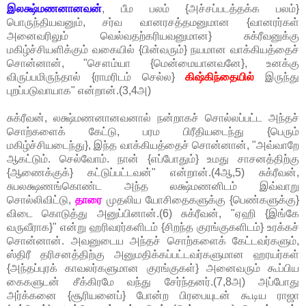
இலக்ஷ்மணனானவன்
, பீம பலம் {அச்சப்படத்தக்க பலம்}
பொருந்தியவனும், சர்வ வானரசத்தமனுமான {வானரர்கள்
அனைவரிலும் வெல்வதற்கரியவனுமான} சுக்ரீவனுக்கு
மகிழ்ச்சியளிக்கும் வகையில் {பின்வரும்} நயமான வாக்கியத்தைச்
சொன்னான், "சௌம்யா {மென்மையானவனே}, உனக்கு
விருப்பமிருந்தால் {ராமரிடம் செல்ல}
கிஷ்கிந்தையில்
இருந்து
புறப்படுவாயாக" என்றான்.(3,4அ)
சுக்ரீவன், லக்ஷ்மணனானவனால் நன்றாகச் சொல்லப்பட்ட அந்தச்
சொற்களைக் கேட்டு, பரம பிரீதியடைந்து {பெரும்
மகிழ்ச்சியடைந்து}, இந்த வாக்கியத்தைச் சொன்னான், "அவ்வாறே
ஆகட்டும். செல்வோம். நான் {எப்போதும்} உமது சாசனத்திற்கு
{ஆணைக்குக்} கட்டுப்பட்டவன்" என்றான்.(4ஆ,5) சுக்ரீவன்,
சுபலக்ஷணங்கொண்ட அந்த லக்ஷ்மணனிடம் இவ்வாறு
சொல்லிவிட்டு,
தாரை
முதலிய யோசிதைகளுக்கு {பெண்களுக்கு}
விடை கொடுத்து அனுப்பினான்.(6) சுக்ரீவன், "ஏஹி {இங்கே
வருவீராக}" என்று ஹரிவரர்களிடம் {சிறந்த குரங்குகளிடம்} உரக்கச்
சொன்னான். அவனுடைய அந்தச் சொற்களைக் கேட்டவர்களும்,
ஸ்திரீ தரிசனத்திற்கு அனுமதிக்கப்பட்டவர்களுமான ஹரயர்கள்
{அந்தப்புரக் காவலர்களுமான குரங்குகள்} அனைவரும் கூப்பிய
கைகளுடன் சீக்கிரமே வந்து சேர்ந்தனர்.(7,8அ) அப்போது
அர்க்கனை {சூரியனைப்} போன்ற பிரபையுடன் கூடிய ராஜா