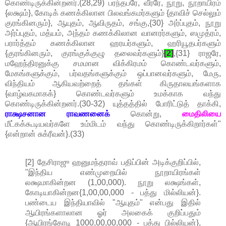
கொண்டிருக்கின்றனர்.(28,29) பரந்தபரே, வீரரே, நூறு, நூறாயிரம்
{லக்ஷம்}, கோடிக் கணக்கிலான பிலவங்கமர்களும் {தாவிச் செல்லும்
குரங்கினரும்}, ஆயுதம், ஆவிருதம், சங்கு,{30} அர்ப்புதம், நூறு
அர்ப்புதம், மத்யம், அந்தம் கணக்கிலான வானரர்களும், ஸமுத்ரம்,
பரார்த்தம் கணக்கிலான ஹரயர்களும், ஹரியூதபர்களும்
{குரங்கினரும், குரங்குக்குழு தலைவர்களும்}
[2]
,{31} ராஜரே,
மஹேந்திரனுக்கு சமமான விக்கிரமம் கொண்டவர்களும்,
மேகங்களுக்கும், பர்வதங்களுக்கும் ஒப்பானவர்களும், மேரு,
விந்தியம் ஆகியவற்றைத் தங்கள் கிருதாலயங்களாக
{வாழ்வகமாகக்} கொண்டவர்களும் உமக்காக வந்து
கொண்டிருக்கின்றனர்.(30-32) யுத்தத்தில் போரிட்டுத் தாக்கி,
ராக்ஷசனான ராவணனைக்
கொன்று,
மைதிலியை
மீட்கக்கூடியவர்களே உம்மிடம் வந்து கொண்டிருக்கிறார்கள்"
{என்றான் சுக்ரீவன்}.(33)
[2] தேசிராஜு ஹனுமந்தராவ் பதிப்பின் அடிக்குறிப்பில்,
"இந்திய எண்முறையில் நூறாயிரங்கள்
லக்ஷமாகின்றன (1,00,000). நூறு லக்ஷங்கள்,
கோடியாகின்றன{1,00,00,000 - பத்து மில்லியன்}.
பண்டைய இந்தியாவில் "ஆயுதம்" என்பது இதில்
ஆயிரங்களாலான ஓர் அலகைக் குறிப்பதும்
{ஆயிரங்கோடி 1000,00,00,000 - பத்து பில்லியன்},