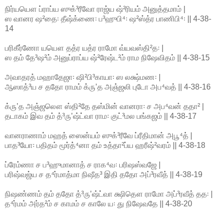
நிர்யயௌ ப்ராப்ய ஸுக்³ரீவோ ராஜ்ய ஷ்²ரியம் அனுத்தமாம் |
ஸ வானர ஷ²தை꞉ தீஷ்க்ணை꞉ ப³ஹுபி⁴꞉ ஷ²ஸ்த்ர பாணிபி⁴꞉ || 4-38-
14
பரிகீர்ணோ யயௌ தத்ர யத்ர ராமோ வ்யவஸ்தி²த꞉ |
ஸ தம் தே³ஷ²ம் அனுப்ராப்ய ஷ்²ரேஷ்ட²ம் ராம நிஷேவிதம் || 4-38-15
அவாதரத் மஹாதேஜா꞉ ஷி²பி³காயா꞉ ஸ லக்ஷ்மண꞉ |
ஆஸாத்³ய ச ததோ ராமம் க்ருʼத அஞ்ஜலி புடோ அப⁴வத் || 4-38-16
க்ருʼத அஞ்ஜலௌ ஸ்தி²தே தஸ்மின் வானரா꞉ ச அப⁴வன் ததா² |
தடாகம் இவ தம் த்³ருʼஷ்ட்வா ராம꞉ குட்³மல பங்கஜம் || 4-38-17
வானராணாம் மஹத் ஸைன்யம் ஸுக்³ரீவே ப்ரீதிமான் அபூ⁴த் |
பாத³யோ꞉ பதிதம் மூர்த்⁴னா தம் உத்தா²ப்ய ஹரீஷ்²வரம் || 4-38-18
ப்ரேம்ணா ச ப³ஹுமானாத் ச ராக⁴வ꞉ பரிஷஸ்வஜே |
பரிஷ்வஜ்ய ச த⁴ர்மாத்மா நிஷீத³ இதி ததோ அப்³ரவீத் || 4-38-19
நிஷண்ணம் தம் ததோ த்³ருʼஷ்ட்வா க்ஷிதௌ ராமோ அப்³ரவீத் தத꞉ |
த⁴ர்மம் அர்த²ம் ச காமம் ச காலே ய꞉ து நிஷேவதே || 4-38-20