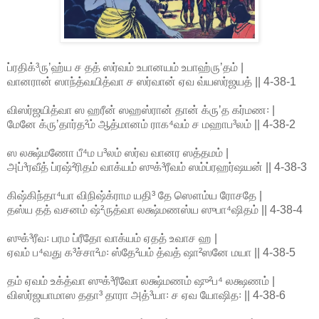
ப்ரதிக்³ருʼஹ்ய ச தத் ஸர்வம் உபானயம் உபாஹ்ருʼதம் |
வானரான் ஸாந்த்வயித்வா ச ஸர்வான் ஏவ வ்யஸர்ஜயத் || 4-38-1
விஸர்ஜயித்வா ஸ ஹரீன் ஸஹஸ்ரான் தான் க்ருʼத கர்மண꞉ |
மேனே க்ருʼதார்த²ம் ஆத்மானம் ராக⁴வம் ச மஹாப³லம் || 4-38-2
ஸ லக்ஷ்மணோ பீ⁴ம ப³லம் ஸர்வ வானர ஸத்தமம் |
அப்³ரவீத் ப்ரஷ்²ரிதம் வாக்யம் ஸுக்³ரீவம் ஸம்ப்ரஹர்ஷயன் || 4-38-3
கிஷ்கிந்தா⁴யா விநிஷ்க்ராம யதி³ தே ஸௌம்ய ரோசதே |
தஸ்ய தத் வசனம் ஷ்²ருத்வா லக்ஷ்மணஸ்ய ஸுபா⁴ஷிதம் || 4-38-4
ஸுக்³ரீவ꞉ பரம ப்ரீதோ வாக்யம் ஏதத் உவாச ஹ |
ஏவம் ப⁴வது க³ச்சா²ம꞉ ஸ்தே²யம் த்வத் ஷா²ஸனே மயா || 4-38-5
தம் ஏவம் உக்த்வா ஸுக்³ரீவோ லக்ஷ்மணம் ஷு²ப⁴ லக்ஷணம் |
விஸர்ஜயாமாஸ ததா³ தாரா அத்³யா꞉ ச ஏவ யோஷித꞉ || 4-38-6