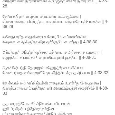
காந்தார வன து³ர்கா³ணாம் அபி⁴ஜ்ஞா கோ⁴ர த³ர்ஷ²னா꞉ || 4-38-
28
தே³வ க³ந்த⁴ர்வ புத்ரா꞉ ச வானரா꞉ காம ரூபிண꞉ |
ஸ்வை꞉ ஸ்வை꞉ பரிவ்ருʼதா꞉ ஸைன்யை꞉ வர்தந்தே பதி² ராக⁴வ || 4-
38-29
ஷ²தை꞉ ஷ²த ஸஹஸ்ரை꞉ ச கோடிபி⁴꞉ ச ப்லவங்க³மா꞉ |
அயுதை꞉ ச ஆவ்ருʼதா வீரா ஷ²ங்குபி⁴꞉ ச பரந்தப || 4-38-30
அர்பு³தை³꞉ அர்பு³த³ ஷ²தை꞉ மத்⁴யை꞉ ச அந்தை꞉ ச வானரா꞉ |
ஸமுத்³ரா꞉ ச பரார்தா⁴꞉ ச ஹரயோ ஹரி யூத²பா꞉ || 4-38-31
ஆக³மிஷ்யந்தி தே ராஜன் மஹேந்த்³ர ஸம விக்ரமா꞉ |
மேக⁴ பர்வத ஸங்காஷா² மேரு விந்த்⁴ய க்ருʼத ஆலயா꞉ || 4-38-32
தே த்வாம் அபி⁴க³மிஷ்யந்தி ராக்ஷஸம் யோத்³து⁴ம் ஆஹவே |
நிஹத்ய ராவணம் யுத்³தே⁴ ஹி ஆனயிஷ்யந்தி மைதி²லீம் || 4-38-
33
தத꞉ ஸமுத்³யோக³ம் அவேக்ஷ்ய வீர்யவான்
ஹரி ப்ரவீரஸ்ய நிதே³ஷ² வர்தின꞉ |
ப³பூ⁴வ ஹர்ஷாத் வஸுதா⁴ அதி⁴ப ஆத்மஜ꞉