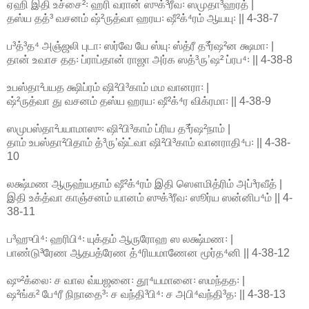
ஏஹி இதி உச்சை²꞉ ஹரி வரான் ஸுக்³ரீவ꞉ ஸமுதா³ஹரத் |
தஸ்ய தத்³ வசனம் ஷ்²ருத்வா ஹரய꞉ ஷீ²க்⁴ரம் ஆயயு꞉ || 4-38-7
ப³த்³த⁴ அஞ்ஜலி புடா꞉ ஸர்வே யே ஸ்யு꞉ ஸ்த்ரீ த³ர்ஷ²ன க்ஷமா꞉ |
தான் உவாச தத꞉ ப்ராப்தான் ராஜா அர்க ஸத்³ருʼஷ² ப்ரப⁴꞉ || 4-38-8
உபஸ்தா²பயத க்ஷிப்ரம் ஷி²பி³காம் மம வானரா꞉ |
ஷ்²ருத்வா து வசனம் தஸ்ய ஹரய꞉ ஷீ²க்⁴ர விக்ரமா꞉ || 4-38-9
ஸமுபஸ்தா²பயாமாஸு꞉ ஷி²பி³காம் ப்ரிய த³ர்ஷ²நாம் |
தாம் உபஸ்தா²பிதாம் த்³ருʼஷ்ட்வா ஷி²பி³காம் வானராதி⁴ப꞉ || 4-38-
10
லக்ஷ்மண ஆருஹ்யதாம் ஷீ²க்⁴ரம் இதி ஸௌமித்ரிம் அப்³ரவீத் |
இதி உக்த்வா காஞ்சனம் யானம் ஸுக்³ரீவ꞉ ஸூர்ய ஸன்னிப⁴ம் || 4-
38-11
ப³ஹுபி⁴꞉ ஹரிபி⁴꞉ யுக்தம் ஆருரோஹ ஸ லக்ஷ்மண꞉ |
பாண்டு³ரேண ஆதபத்ரேண த்⁴ரியமாணேன மூர்த⁴னி || 4-38-12
ஷு²க்லை꞉ ச வால வ்யஜனை꞉ தூ⁴யமானை꞉ ஸமந்தத꞉ |
ஷ²ங்க² பே⁴ரீ நிநாதை³꞉ ச வந்தி³பி⁴꞉ ச அபி⁴வந்தி³த꞉ || 4-38-13