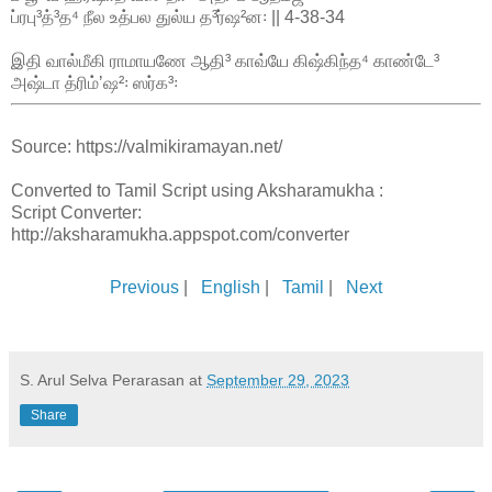
ப்ரபு³த்³த⁴ நீல உத்பல துல்ய த³ர்ஷ²ன꞉ || 4-38-34
இதி வால்மீகி ராமாயணே ஆதி³ காவ்யே கிஷ்கிந்த⁴ காண்டே³
அஷ்டா த்ரிம்ʼஷ²꞉ ஸர்க³꞉
Source: https://valmikiramayan.net/
Converted to Tamil Script using Aksharamukha :
Script Converter:
http://aksharamukha.appspot.com/converter
Previous
|
English
|
Tamil
|
Next
S. Arul Selva Perarasan
at
September 29, 2023
Share