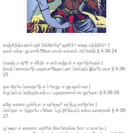
ஸஞ்சிந்த்யதாம் ஹி பிங்கே³ஷ² ஹரிபி⁴꞉ ஸஹ மந்த்ரிபி⁴꞉ |
ஏவம் உக்த꞉ து ஸுக்³ரீவோ ராமம் வசனம் அப்³ரவீத் || 4-38-24
ப்ரநஷ்டா ஷ்²ரீ꞉ ச கீர்தி꞉ ச கபி ராஜ்யம் ச ஷா²ஷ்²வதம் |
த்வத் ப்ரஸாதா³த் மஹாபா³ஹோ புன꞉ ப்ராப்தம் இத³ம் மயா || 4-38-
25
தவ தே³வ ப்ரஸதா³த் ச ப்⁴ராது꞉ ச ஜயதாம் வர |
க்ருʼதம் ந ப்ரதிகுர்யாத் ய꞉ புருஷாணாம் ஸ தூ³ஷக꞉ || 4-38-26
ஏதே வானர முக்²யா꞉ ச ஷ²தஷ²꞉ ஷ²த்ரு ஸூத³ன |
ப்ராப்தா꞉ ச ஆதா³ய ப³லின꞉ ப்ருʼதி²வ்யாம் ஸர்வ வானரான் || 4-38-
27
ருʼக்ஷா꞉ ச வானரா꞉ ஷூ²ரா கோ³ளாங்கூ³ளா꞉ ச ராக⁴வ |