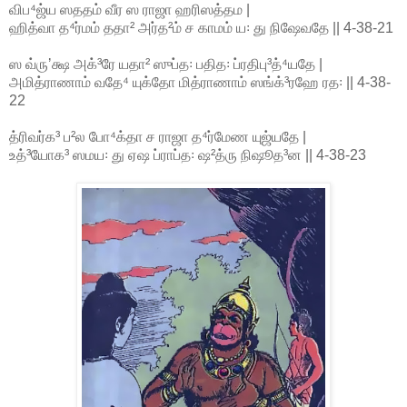
விப⁴ஜ்ய ஸததம் வீர ஸ ராஜா ஹரிஸத்தம |
ஹித்வா த⁴ர்மம் ததா² அர்த²ம் ச காமம் ய꞉ து நிஷேவதே || 4-38-21
ஸ வ்ருʼக்ஷ அக்³ரே யதா² ஸுப்த꞉ பதித꞉ ப்ரதிபு³த்⁴யதே |
அமித்ராணாம் வதே⁴ யுக்தோ மித்ராணாம் ஸங்க்³ரஹே ரத꞉ || 4-38-
22
த்ரிவர்க³ ப²ல போ⁴க்தா ச ராஜா த⁴ர்மேண யுஜ்யதே |
உத்³யோக³ ஸமய꞉ து ஏஷ ப்ராப்த꞉ ஷ²த்ரு நிஷூத³ன || 4-38-23