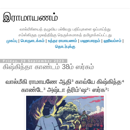
இராமாயணம்
வால்மீகியைத் தழுவிய பல்வேறு பதிப்புகளை ஒப்பாய்ந்து
சம்ஸ்கிருத மூலத்திற்கு நெருக்கமாகத் தமிழாக்கப்பட்டது
முகப்பு
|
பொருளடக்கம்
|
உத்தர ராமாயணம்
|
மஹாபாரதம்
|
ஹரிவம்சம்
|
தொடர்புக்கு
Friday, 29 September 2023
கிஷ்கிந்தா காண்டம் 38ம் ஸர்கம்
வால்மீகி ராமாயணே ஆதி³ காவ்யே கிஷ்கிந்த⁴
காண்டே³ அஷ்டா த்ரிம்ʼஷ²꞉ ஸர்க³꞉