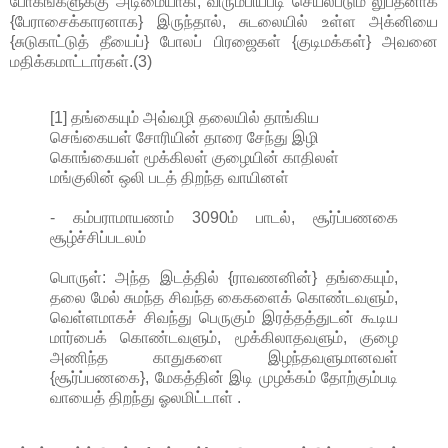
போகங்களுக்கு அடிமையாகி, விரும்பியபடி செயல்படும் லுப்தனாக
{பேராசைக்காரனாக} இருந்தால், சுடலையில் உள்ள அக்னியை
{சுடுகாட்டுத் தீயைப்} போலப் பிரஜைகள் {குடிமக்கள்} அவனை
மதிக்கமாட்டார்கள்.(3)
[1] தங்கையும் அவ்வழி தலையில் தாங்கிய
செங்கையள் சோரியின் தாரை சேந்து இழி
கொங்கையள் மூக்கிலள் குழையின் காதிலள்
மங்குலின் ஒலி படத் திறந்த வாயினள்
- கம்பராமாயணம் 3090ம் பாடல், சூர்ப்பணகை
சூழ்ச்சிப்படலம்
பொருள்: அந்த இடத்தில் {ராவணனின்} தங்கையும்,
தலை மேல் சுமந்த சிவந்த கைகளைக் கொண்டவளும்,
வெள்ளமாகச் சிவந்து பெருகும் இரத்தத்துடன் கூடிய
மார்பைக் கொண்டவளும், மூக்கிலாதவளும், குழை
அணிந்த காதுகளை இழந்தவளுமானவள்
{சூர்ப்பணகை}, மேகத்தின் இடி முழக்கம் தோற்கும்படி
வாயைத் திறந்து ஓலமிட்டாள் .