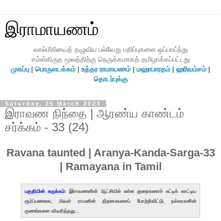
இராமாயணம்
வால்மீகியைத் தழுவிய பல்வேறு பதிப்புகளை ஒப்பாய்ந்து
சம்ஸ்கிருத மூலத்திற்கு நெருக்கமாகத் தமிழாக்கப்பட்டது
முகப்பு
|
பொருளடக்கம்
|
உத்தர ராமாயணம்
|
மஹாபாரதம்
|
ஹரிவம்சம்
|
தொடர்புக்கு
Saturday, 25 March 2023
இராவண நிந்தை | ஆரண்ய காண்டம்
சர்க்கம் - 33 (24)
Ravana taunted | Aranya-Kanda-Sarga-33
| Ramayana in Tamil
பகுதியின் சுருக்கம்:
இராவணனின் ஆட்சியில் உள்ள குறைகளைச் சுட்டிக் காட்டிய
சூர்ப்பணகை; அவள் ராமனின் திறமைகளைப் போற்றிவிட்டு, நல்லரசனின்
குணங்களை விவரித்தது...