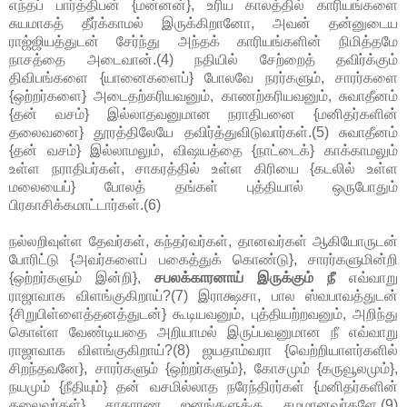
எந்தப் பார்த்திபன் {மன்னன்}, உரிய காலத்தில் காரியங்களை
சுயமாகத் தீர்க்காமல் இருக்கிறானோ, அவன் தன்னுடைய
ராஜ்ஜியத்துடன் சேர்ந்து அந்தக் காரியங்களின் நிமித்தமே
நாசத்தை அடைவான்.(4) நதியில் சேற்றைத் தவிர்க்கும்
திவிபங்களை {யானைகளைப்} போலவே நரர்களும், சாரர்களை
{ஒற்றர்களை} அடைதற்கரியவனும், காணற்கரியவனும், சுவாதீனம்
{தன் வசம்} இல்லாதவனுமான நராதிபனை {மனிதர்களின்
தலைவனை} தூரத்திலேயே தவிர்த்துவிடுவார்கள்.(5) சுவாதீனம்
{தன் வசம்} இல்லாமலும், விஷயத்தை {நாட்டைக்} காக்காமலும்
உள்ள நராதிபர்கள், சாகரத்தில் உள்ள கிரியை {கடலில் உள்ள
மலையைப்} போலத் தங்கள் புத்தியால் ஒருபோதும்
பிரகாசிக்கமாட்டார்கள்.(6)
நல்லறிவுள்ள தேவர்கள், கந்தர்வர்கள், தானவர்கள் ஆகியோருடன்
போரிட்டு {அவர்களைப் பகைத்துக் கொண்டு}, சாரர்களுமின்றி
{ஒற்றர்களும் இன்றி},
சபலக்காரனாய் இருக்கும் நீ
எவ்வாறு
ராஜாவாக விளங்குகிறாய்?(7) இராக்ஷசா, பால ஸ்வபாவத்துடன்
{சிறுபிள்ளைத்தனத்துடன்} கூடியவனும், புத்தியற்றவனும், அறிந்து
கொள்ள வேண்டியதை அறியாமல் இருப்பவனுமான நீ எவ்வாறு
ராஜாவாக விளங்குகிறாய்?(8) ஜயதாம்வரா {வெற்றியாளர்களில்
சிறந்தவனே}, சாரர்களும் {ஒற்றர்களும்}, கோசமும் {கருவூலமும்},
நயமும் {நீதியும்} தன் வசமில்லாத நரேந்திரர்கள் {மனிதர்களின்
தலைவர்கள்} சாதாரண ஜனங்களுக்கு சமமானவர்களே.(9)