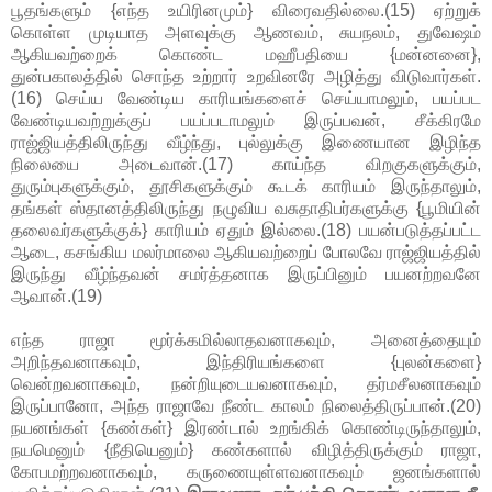
பூதங்களும் {எந்த உயிரினமும்} விரைவதில்லை.(15) ஏற்றுக்
கொள்ள முடியாத அளவுக்கு ஆணவம், சுயநலம், துவேஷம்
ஆகியவற்றைக் கொண்ட மஹீபதியை {மன்னனை},
துன்பகாலத்தில் சொந்த உற்றார் உறவினரே அழித்து விடுவார்கள்.
(16) செய்ய வேண்டிய காரியங்களைச் செய்யாமலும், பயப்பட
வேண்டியவற்றுக்குப் பயப்படாமலும் இருப்பவன், சீக்கிரமே
ராஜ்ஜியத்திலிருந்து வீழ்ந்து, புல்லுக்கு இணையான இழிந்த
நிலையை அடைவான்.(17) காய்ந்த விறகுகளுக்கும்,
துரும்புகளுக்கும், தூசிகளுக்கும் கூடக் காரியம் இருந்தாலும்,
தங்கள் ஸ்தானத்திலிருந்து நழுவிய வசுதாதிபர்களுக்கு {பூமியின்
தலைவர்களுக்குக்} காரியம் ஏதும் இல்லை.(18) பயன்படுத்தப்பட்ட
ஆடை, கசங்கிய மலர்மாலை ஆகியவற்றைப் போலவே ராஜ்ஜியத்தில்
இருந்து வீழ்ந்தவன் சமர்த்தனாக இருப்பினும் பயனற்றவனே
ஆவான்.(19)
எந்த ராஜா மூர்க்கமில்லாதவனாகவும், அனைத்தையும்
அறிந்தவனாகவும், இந்திரியங்களை {புலன்களை}
வென்றவனாகவும், நன்றியுடையவனாகவும், தர்மசீலனாகவும்
இருப்பானோ, அந்த ராஜாவே நீண்ட காலம் நிலைத்திருப்பான்.(20)
நயனங்கள் {கண்கள்} இரண்டால் உறங்கிக் கொண்டிருந்தாலும்,
நயமெனும் {நீதியெனும்} கண்களால் விழித்திருக்கும் ராஜா,
கோபமற்றவனாகவும், கருணையுள்ளவனாகவும் ஜனங்களால்