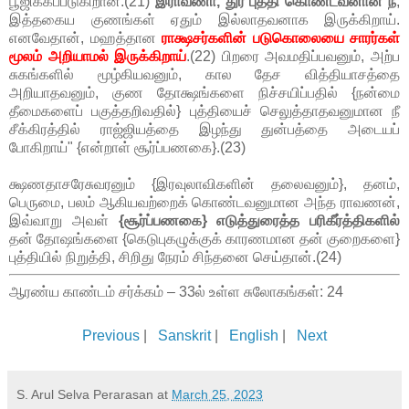
பூஜிக்கப்படுகிறான்.(21)
இராவணா, துர் புத்தி கொண்டவனான நீ
,
இத்தகைய குணங்கள் ஏதும் இல்லாதவனாக இருக்கிறாய்.
எனவேதான், மஹத்தான
ராக்ஷசர்களின் படுகொலையை சாரர்கள்
மூலம் அறியாமல் இருக்கிறாய்
.(22) பிறரை அவமதிப்பவனும், அற்ப
சுகங்களில் மூழ்கியவனும், கால தேச வித்தியாசத்தை
அறியாதவனும், குண தோக்ஷங்களை நிச்சயிப்பதில் {நன்மை
தீமைகளைப் பகுத்தறிவதில்} புத்தியைச் செலுத்தாதவனுமான நீ
சீக்கிரத்தில் ராஜ்ஜியத்தை இழந்து துன்பத்தை அடையப்
போகிறாய்" {என்றாள் சூர்ப்பணகை}.(23)
க்ஷணதாசரேசுவரனும் {இரவுலாவிகளின் தலைவனும்}, தனம்,
பெருமை, பலம் ஆகியவற்றைக் கொண்டவனுமான அந்த ராவணன்,
இவ்வாறு அவள்
{சூர்ப்பணகை} எடுத்துரைத்த பரிகீர்த்திகளில்
தன் தோஷங்களை {கெடுபுகழுக்குக் காரணமான தன் குறைகளை}
புத்தியில் நிறுத்தி, சிறிது நேரம் சிந்தனை செய்தான்.(24)
ஆரண்ய காண்டம் சர்க்கம் – 33ல் உள்ள சுலோகங்கள்: 24
Previous
|
Sanskrit
|
English
|
Next
S. Arul Selva Perarasan
at
March 25, 2023