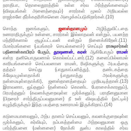
நராதிபா, தொலைதூரத்தில் உள்ள சர்வ அர்த்தங்களையும்
{விஷயங்கள் அனைத்தையும்} சாரர்கள் மூலம் அறியவல்ல
ராஜர்களே தீர்க்கதரிசிகளென அழைக்கப்படுகிறார்கள்.(10)
சொந்த ஜனங்களும்,
ஜனஸ்தானமும்
அழிந்துவிட்டதை
உணராதிருக்கும் உன்னை, சாரர்கள் இல்லாதவன் என்றும், பயனற்ற
மந்திரிகளால் சூழப்பட்டவன் என்றும் நினைக்கிறேன்.(11)
பீமகர்மங்களை {பயங்கரச் செயல்களைச்} செய்யும்
ராக்ஷசர்கள்
பதினான்காயிரம் பேரும்,
தூஷணன், கரன்
ஆகியோரும்
ராமன்
என்ற தனியொருவனால் கொல்லப்பட்டனர்.(12) களைப்பில்லாமல்
காரியங்களைச் செய்பவனான ராமன், ரிஷிகளுக்கு அபயத்தை
தத்தம் செய்து {பாதுகாப்பளித்து}, தண்டகத்தை
க்ஷேமமுள்ளதாக்கி {பாதுகாத்து அவர்களுக்கு
நன்மையுள்ளதாக்கி}, ஜனஸ்தானத்தையும் முறியடித்தான்.(13)
இராவணா, லுப்தனும் {தன்னலம் கொண்ட பேராசைக்காரனும்},
பிரமத்தனும் {கவனக்குறைவுள்ள மூர்க்கனும்}, பராதீனனுமான
{பிறரைச் சார்ந்திருப்பவனுமான} நீ உன் விஷயத்தில் {நாட்டில்}
எழுந்திருக்கும் இந்த பயத்தை உணராமல் இருக்கிறாய்.(14)
கடுமையானவனும், அற்ப தானம் செய்பவனும், கவனக்குறைவுள்ள
மூர்க்கனும், கர்வியும், நம்பகத்தன்மை அற்றவனுமான ஒரு
பார்த்திபனை {மன்னனை} நோக்கி துன்ப காலத்தில் சர்வ