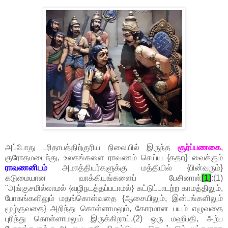
அப்போது பரிதாபத்திற்குரிய நிலையில் இருந்த
சூர்ப்பணகை
,
குரோதமடைந்து, உலகங்களை ராவணம் செய்ய {கதற} வைக்கும்
ராவணனிடம்
அமாத்தியர்களுக்கு மத்தியில் {பின்வரும்}
கடுமையான வாக்கியங்களைப் பேசினாள்
[1]
:(1)
"அங்குசமில்லாமல் {வழிநடத்தப்படாமல்} கட்டுப்பாடற்ற காமத்திலும்,
போகங்களிலும் மதங்கொள்வதை {ஆசையிலும், இன்பங்களிலும்
மூழ்குவதை} அறிந்து கொள்ளாமலும், கோரமான பயம் எழுவதை
புரிந்து கொள்ளாமலும் இருக்கிறாய்.(2) ஒரு மஹீபதி, அற்ப