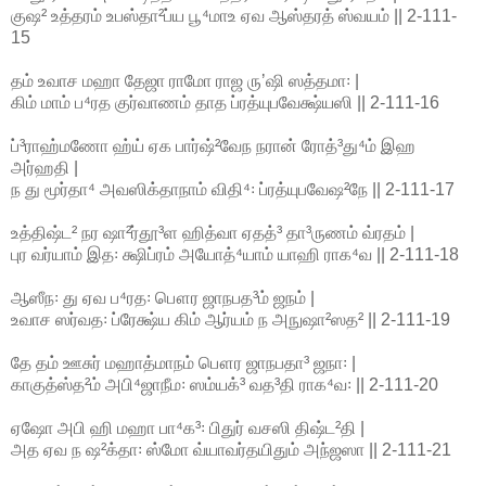
குஷ² உத்தரம் உபஸ்தா²ப்ய பூ⁴மாஉ ஏவ ஆஸ்தரத் ஸ்வயம் || 2-111-
15
தம் உவாச மஹா தேஜா ராமோ ராஜ ருʼஷி ஸத்தமா꞉ |
கிம் மாம் ப⁴ரத குர்வாணம் தாத ப்ரத்யுபவேக்ஷ்யஸி || 2-111-16
ப்³ராஹ்மணோ ஹ்ய் ஏக பார்ஷ்²வேந நரான் ரோத்³து⁴ம் இஹ
அர்ஹதி |
ந து மூர்தா⁴ அவஸிக்தாநாம் விதி⁴꞉ ப்ரத்யுபவேஷ²நே || 2-111-17
உத்திஷ்ட² நர ஷா²ர்தூ³ள ஹித்வா ஏதத்³ தா³ருணம் வ்ரதம் |
புர வர்யாம் இத꞉ க்ஷிப்ரம் அயோத்⁴யாம் யாஹி ராக⁴வ || 2-111-18
ஆஸீந꞉ து ஏவ ப⁴ரத꞉ பௌர ஜாநபத³ம் ஜநம் |
உவாச ஸர்வத꞉ ப்ரேக்ஷ்ய கிம் ஆர்யம் ந அநுஷா²ஸத² || 2-111-19
தே தம் ஊசுர் மஹாத்மாநம் பௌர ஜாநபதா³ ஜநா꞉ |
காகுத்ஸ்த²ம் அபி⁴ஜாநீம꞉ ஸம்யக்³ வத³தி ராக⁴வ꞉ || 2-111-20
ஏஷோ அபி ஹி மஹா பா⁴க³꞉ பிதுர் வசஸி திஷ்ட²தி |
அத ஏவ ந ஷ²க்தா꞉ ஸ்மோ வ்யாவர்தயிதும் அந்ஜஸா || 2-111-21