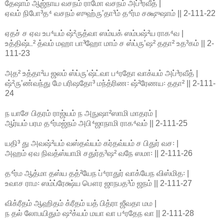
தேஷாம் ஆஜ்நாய வசநம் ராமோ வசநம் அப்³ரவீத் |
ஏவம் நிபோ³த⁴ வசநம் ஸுஹ்ருʼதா³ம் த⁴ர்ம சக்ஷுஷாம் || 2-111-22
ஏதச் ச ஏவ உப⁴யம் ஷ்²ருத்வா ஸம்யக் ஸம்பஷ்²ய ராக⁴வ |
உத்திஷ்ட² த்வம் மஹா பா³ஹோ மாம் ச ஸ்ப்ருʼஷ² ததா² உத³கம் || 2-
111-23
அத² உத்தா²ய ஜலம் ஸ்ப்ருʼஷ்ட்வா ப⁴ரதோ வாக்யம் அப்³ரவீத் |
ஷ்²ருʼண்வந்து மே பரிஷதோ³ மந்த்ரிண꞉ ஷ்²ரேணய꞉ ததா² || 2-111-
24
ந யாசே பிதரம் ராஜ்யம் ந அநுஷா²ஸாமி மாதரம் |
ஆர்யம் பரம த⁴ர்மஜ்நம் அபி⁴ஜாநாமி ராக⁴வம் || 2-111-25
யதி³ து அவஷ்²யம் வஸ்தவ்யம் கர்தவ்யம் ச பிதுர் வச꞉ |
அஹம் ஏவ நிவத்ஸ்யாமி சதுர்த³ஷ² வநே ஸமா꞉ || 2-111-26
த⁴ர்ம ஆத்மா தஸ்ய தத்²யேந ப்⁴ராதுர் வாக்யேந விஸ்மித꞉ |
உவாச ராம꞉ ஸம்ப்ரேக்ஷ்ய பௌர ஜாநபத³ம் ஜநம் || 2-111-27
விக்ரீதம் ஆஹிதம் க்ரீதம் யத் பித்ரா ஜீவதா மம |
ந தல் லோபயிதும் ஷ²க்யம் மயா வா ப⁴ரதேந வா || 2-111-28