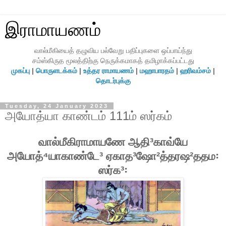
இராமாயணம்
வால்மீகியைத் தழுவிய பல்வேறு பதிப்புகளை ஒப்பாய்ந்து
சம்ஸ்கிருத மூலத்திற்கு நெருக்கமாகத் தமிழாக்கப்பட்டது
முகப்பு
|
பொருளடக்கம்
|
உத்தர ராமாயணம்
|
மஹாபாரதம்
|
ஹரிவம்சம்
|
தொடர்புக்கு
Tuesday, 24 January 2023
அயோத்யா காண்டம் 111ம் ஸர்கம்
வால்மீகிராமாயணே ஆதி³காவ்யே
அயோத்⁴யாகாண்டே³ ஏகாத³ஷோ²த்தரஷ²ததம꞉
ஸர்க³꞉