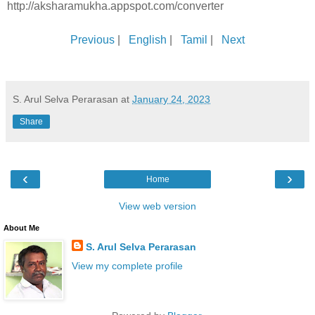
http://aksharamukha.appspot.com/converter
Previous
|
English
|
Tamil
|
Next
S. Arul Selva Perarasan
at
January 24, 2023
Share
‹
›
Home
View web version
About Me
S. Arul Selva Perarasan
View my complete profile