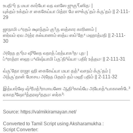
உபதி⁴ர் ந மயா கார்யோ வந வாஸே ஜுகு³ப்ஸித꞉ |
யுக்தம் உக்தம் ச கைகேய்யா பித்ரா மே ஸுக்ருʼதம் க்ருʼதம் || 2-111-
29
ஜாநாமி ப⁴ரதம் க்ஷாந்தம் கு³ரு ஸத்கார காரிணம் |
ஸர்வம் ஏவ அத்ர கல்யாணம் ஸத்ய ஸம்ʼதே⁴ மஹாத்மநி || 2-111-
30
அநேந த⁴ர்ம ஷீ²லேந வநாத் ப்ரத்யாக³த꞉ புந꞉ |
ப்⁴ராத்ரா ஸஹ ப⁴விஷ்யாமி ப்ருʼதி²வ்யா꞉ பதிர் உத்தம꞉ || 2-111-31
வ்ருʼதோ ராஜா ஹி கைகேய்யா மயா தத்³ வசநம் க்ருʼதம் |
அந்ருʼதான் மோசய அநேந பிதரம் தம் மஹீ பதிம் || 2-111-32
இத்யார்ஷே ஷ்²ரீமத்³ராமாயணே ஆதி³காவ்யே அயோத்⁴யாகாண்டே³
ஏகாத³ஷோ²த்தரஷ²ததம꞉ ஸர்க³꞉
Source: https://valmikiramayan.net/
Converted to Tamil Script using Aksharamukha :
Script Converter: