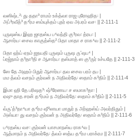
வஸிஷ்ட²꞉ து ததா³ ராமம் உக்த்வா ராஜ புரோஹித꞉ |
அப்³ரவீத்³ த⁴ர்ம ஸம்யுக்தம் புநர் ஏவ அபரம் வச꞉ || 2-111-1
புருஷஸ்ய இஹ ஜாதஸ்ய ப⁴வந்தி கு³ரவ꞉ த்ரய꞉ |
ஆசார்ய꞉ சைவ காகுத்ஸ்த² பிதா மாதா ச ராக⁴வ || 2-111-2
பிதா ஹ்ய் ஏநம் ஜநயதி புருஷம் புருஷ ருʼஷப⁴ |
ப்ரஜ்நாம் த³தா³தி ச ஆசார்ய꞉ தஸ்மாத் ஸ கு³ருர் உச்யதே || 2-111-3
ஸே தே அஹம் பிதுர் ஆசார்ய꞉ தவ சைவ பரம் தப |
மம த்வம் வசநம் குர்வன் ந அதிவர்தே꞉ ஸதாம் க³திம் || 2-111-4
இமா ஹி தே பரிஷத³꞉ ஷ்²ரேணய꞉ ச ஸமாக³தா꞉ |
ஏஷு தாத சரன் த⁴ர்மம் ந அதிவர்தே꞉ ஸதாம் க³திம் || 2-111-5
வ்ருʼத்³தா⁴யா த⁴ர்ம ஷீ²லாயா மாதுர் ந அர்ஹஸ்ய் அவர்திதும் |
அஸ்யா꞉ து வசநம் குர்வன் ந அதிவர்தே꞉ ஸதாம் க³திம் || 2-111-6
ப⁴ரதஸ்ய வச꞉ குர்வன் யாசமாநஸ்ய ராக⁴வ |
ஆத்மாநம் ந அதிவர்தே꞉ த்வம் ஸத்ய த⁴ர்ம பராக்ரம || 2-111-7