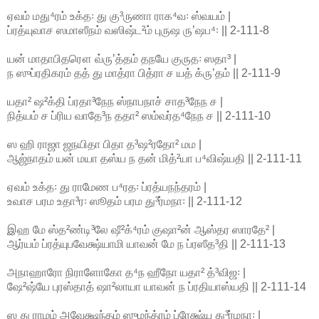
ஏவம் மது⁴ரம் உக்த꞉ து கு³ருணா ராக⁴வ꞉ ஸ்வயம் |
ப்ரத்யுவாச ஸமாஸீநம் வஸிஷ்ட²ம் புருஷ ருʼஷப⁴꞉ || 2-111-8
யன் மாதாபிதரௌ வ்ருʼத்தம் தநயே குருத꞉ ஸதா³ |
ந ஸுப்ரதிகரம் தத் து மாத்ரா பித்ரா ச யத் க்ருʼதம் || 2-111-9
யதா² ஷ²க்தி ப்ரதா³நேந ஸ்நாபநாச் சாத³நேந ச |
நித்யம் ச ப்ரிய வாதே³ந ததா² ஸம்வர்த⁴நேந ச || 2-111-10
ஸ ஹி ராஜா ஜநயிதா பிதா த³ஷ²ரதோ² மம |
ஆஜ்நாதம் யன் மயா தஸ்ய ந தன் மித்²யா ப⁴விஷ்யதி || 2-111-11
ஏவம் உக்த꞉ து ராமேண ப⁴ரத꞉ ப்ரத்யநந்தரம் |
உவாச பரம உதா³ர꞉ ஸூதம் பரம து³ர்மநா꞉ || 2-111-12
இஹ மே ஸ்த²ண்டி³லே ஷீ²க்⁴ரம் குஷா²ன் ஆஸ்தர ஸாரதே² |
ஆர்யம் ப்ரத்யுபவேக்ஷ்யாமி யாவன் மே ந ப்ரஸீத³தி || 2-111-13
அநாஹாரோ நிராளோகோ த⁴ந ஹீநோ யதா² த்³விஜ꞉ |
ஷே²ஷ்யே புரஸ்தாத் ஷா²லாயா யாவன் ந ப்ரதியாஸ்யதி || 2-111-14
ஸ து ராமம் அவேக்ஷந்தம் ஸுமந்த்ரம் ப்ரேக்ஷ்ய து³ர்மநா꞉ |