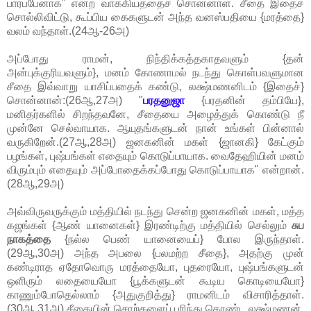
பார்ப்பேனாக" என்ற வாக்கியத்தைச் சொன்னாள். சீதை இதைச்
சொல்லிவிட்டு, கூப்பிய கைகளுடன் அந்த வனஸ்பதியை {மரத்தை}
வலம் வந்தாள்.(24ஆ-26அ)
அப்போது ராமன், நிந்திக்கத்தகாதவளும் {தன்
அன்புக்குரியவளும்}, மனம் கோணாமல் நடந்து கொள்பவளுமான
சீதை இவ்வாறு யாசிப்பதைக் கண்டு, லக்ஷ்மணனிடம் {இதைச்}
சொன்னான்:(26ஆ,27அ) "
பரதனுஜா
{பரதனின் தம்பியே},
மனிதர்களில் சிறந்தவனே, சீதையை அழைத்துக் கொண்டு நீ
முன்னே செல்வாயாக. ஆயுதங்களுடன் நான் உங்கள் பின்னால்
வருகிறேன்.(27ஆ,28அ) ஜனகனின் மகள் {ஜானகி} கேட்கும்
பழங்கள், புஷ்பங்கள் எதையும் கொடுப்பாயாக. வைதேஹியின் மனம்
விரும்பும் எதையும் அப்போதைக்கப்போது கொடுப்பாயாக" என்றான்.
(28ஆ,29அ)
அவ்விருவருக்கும் மத்தியில் நடந்து சென்ற ஜனகனின் மகள், மத்த
கஜங்கள் {ஆண் யானைகள்} இரண்டிற்கு மத்தியில் செல்லும்
சுப
நாகத்தை
{நல்ல பெண் யானையைப்} போல இருந்தாள்.
(29ஆ,30அ) அந்த அபலை {பலமற்ற சீதை}, அதற்கு முன்
கண்டிராத ஏதோவொரு மரத்தையோ, புதரையோ, புஷ்பங்களுடன்
ஒளிரும் லதையையோ {பூக்களுடன் கூடிய கொடியையோ}
காணும்போதெல்லாம் {அதுகுறித்து} ராமனிடம் விசாரித்தாள்.
(30ஆ,31அ) சீதையின் சொற்களைப் புரிந்து கொண்ட லக்ஷ்மணன்,