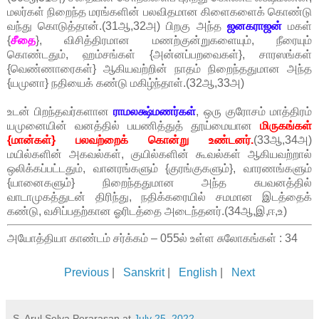
மலர்கள் நிறைந்த மரங்களின் பலவிதமான கிளைகளைக் கொண்டு
வந்து கொடுத்தான்.(31ஆ,32அ) பிறகு அந்த
ஜனகராஜன்
மகள்
{
சீதை
}, விசித்திரமான மணற்குன்றுகளையும், நீரையும்
கொண்டதும், ஹம்சங்கள் {அன்னப்பறவைகள்}, சாரஸங்கள்
{வெண்ணாரைகள்} ஆகியவற்றின் நாதம் நிறைந்ததுமான அந்த
{யமுனா} நதியைக் கண்டு மகிழ்ந்தாள்.(32ஆ,33அ)
உடன் பிறந்தவர்களான
ராமலக்ஷ்மணர்கள்
, ஒரு குரோசம் மாத்திரம்
யமுனையின் வனத்தில் பயணித்துத் தூய்மையான
மிருகங்கள்
{மான்கள்} பலவற்றைக் கொன்று உண்டனர்.
(33ஆ,34அ)
மயில்களின் அகவல்கள், குயில்களின் கூவல்கள் ஆகியவற்றால்
ஒலிக்கப்பட்டதும், வானரங்களும் {குரங்குகளும்}, வாரணங்களும்
{யானைகளும்} நிறைந்ததுமான அந்த சுபவனத்தில்
வாடாமுகத்துடன் திரிந்து, நதிக்கரையில் சமமான இடத்தைக்
கண்டு, வசிப்பதற்கான ஓரிடத்தை அடைந்தனர்.(34ஆ,இ,ஈ,உ)
அயோத்தியா காண்டம் சர்க்கம் – 055ல் உள்ள சுலோகங்கள் : 34
Previous
|
Sanskrit
|
English
|
Next
S. Arul Selva Perarasan
at
July 25, 2022