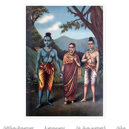
அரிந்தமர்களான {பகைவரை அடக்குபவரான} அந்த