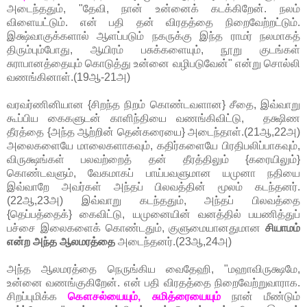
அடைந்ததும், "தேவி, நான் உன்னைக் கடக்கிறேன். நலம்
விளையட்டும். என் பதி தன் விரதத்தை நிறைவேற்றட்டும்.
இக்ஷ்வாகுக்களால் ஆளப்படும் நகருக்கு இந்த ராமர் நலமாகத்
திரும்பும்போது, ஆயிரம் பசுக்களையும், நூறு குடங்கள்
சுராபானத்தையும் கொடுத்து உன்னை வழிபடுவேன்" என்று சொல்லி
வணங்கினாள்.(19ஆ-21அ)
வரவர்ணினியான {சிறந்த நிறம் கொண்டவளான} சீதை, இவ்வாறு
கூப்பிய கைகளுடன் காளிந்தியை வணங்கிவிட்டு, தக்ஷிண
தீரத்தை {அந்த ஆற்றின் தென்கரையை} அடைந்தாள்.(21ஆ,22அ)
அலைகளையே மாலைகளாகவும், கதிர்களையே பிரதிபலிப்பாகவும்,
விருக்ஷங்கள் பலவற்றைத் தன் தீரத்திலும் {கரையிலும்}
கொண்டவளும், வேகமாகப் பாய்பவளுமான யமுனா நதியை
இவ்வாறே அவர்கள் அந்தப் பிலவத்தின் மூலம் கடந்தனர்.
(22ஆ,23அ) இவ்வாறு கடந்ததும், அந்தப் பிலவத்தை
{தெப்பத்தைக்} கைவிட்டு, யமுனையின் வனத்தில் பயணித்துப்
பச்சை இலைகளைக் கொண்டதும், குளுமையானதுமான
சியாமம்
என்ற அந்த ஆலமரத்தை
அடைந்தனர்.(23ஆ,24அ)
அந்த ஆலமரத்தை நெருங்கிய வைதேஹி, "மஹாவிருக்ஷமே,
உன்னை வணங்குகிறேன். என் பதி விரதத்தை நிறைவேற்றுவாராக.
சிறப்புமிக்க
கௌசல்யையும், சுமித்ரையையும்
நான் மீண்டும்