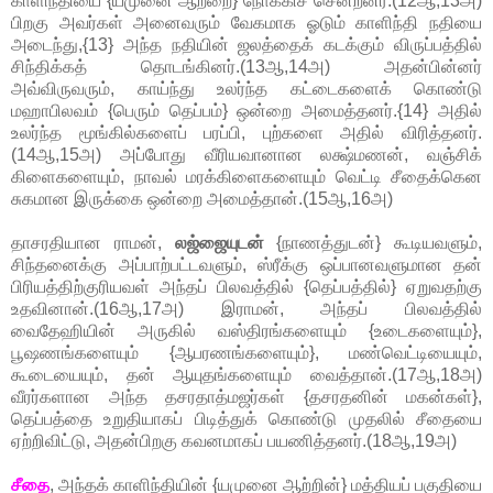
காளிந்தியை {யமுனை ஆற்றை} நோக்கிச் சென்றனர்.(12ஆ,13அ)
பிறகு அவர்கள் அனைவரும் வேகமாக ஓடும் காளிந்தி நதியை
அடைந்து,{13} அந்த நதியின் ஜலத்தைக் கடக்கும் விருப்பத்தில்
சிந்திக்கத் தொடங்கினர்.(13ஆ,14அ) அதன்பின்னர்
அவ்விருவரும், காய்ந்து உலர்ந்த கட்டைகளைக் கொண்டு
மஹாபிலவம் {பெரும் தெப்பம்} ஒன்றை அமைத்தனர்.{14} அதில்
உலர்ந்த மூங்கில்களைப் பரப்பி, புற்களை அதில் விரித்தனர்.
(14ஆ,15அ) அப்போது வீரியவானான லக்ஷ்மணன், வஞ்சிக்
கிளைகளையும், நாவல் மரக்கிளைகளையும் வெட்டி சீதைக்கென
சுகமான இருக்கை ஒன்றை அமைத்தான்.(15ஆ,16அ)
தாசரதியான ராமன்,
லஜ்ஜையுடன்
{நாணத்துடன்} கூடியவளும்,
சிந்தனைக்கு அப்பாற்பட்டவளும், ஸ்ரீக்கு ஒப்பானவளுமான தன்
பிரியத்திற்குரியவள் அந்தப் பிலவத்தில் {தெப்பத்தில்} ஏறுவதற்கு
உதவினான்.(16ஆ,17அ) இராமன், அந்தப் பிலவத்தில்
வைதேஹியின் அருகில் வஸ்திரங்களையும் {உடைகளையும்},
பூஷணங்களையும் {ஆபரணங்களையும்}, மண்வெட்டியையும்,
கூடையையும், தன் ஆயுதங்களையும் வைத்தான்.(17ஆ,18அ)
வீரர்களான அந்த தசரதாத்மஜர்கள் {தசரதனின் மகன்கள்},
தெப்பத்தை உறுதியாகப் பிடித்துக் கொண்டு முதலில் சீதையை
ஏற்றிவிட்டு, அதன்பிறகு கவனமாகப் பயணித்தனர்.(18ஆ,19அ)
சீதை
, அந்தக் காளிந்தியின் {யமுனை ஆற்றின்} மத்தியப் பகுதியை