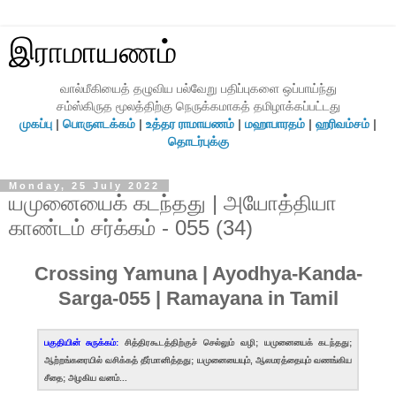
இராமாயணம்
வால்மீகியைத் தழுவிய பல்வேறு பதிப்புகளை ஒப்பாய்ந்து
சம்ஸ்கிருத மூலத்திற்கு நெருக்கமாகத் தமிழாக்கப்பட்டது
முகப்பு
|
பொருளடக்கம்
|
உத்தர ராமாயணம்
|
மஹாபாரதம்
|
ஹரிவம்சம்
|
தொடர்புக்கு
Monday, 25 July 2022
யமுனையைக் கடந்தது | அயோத்தியா
காண்டம் சர்க்கம் - 055 (34)
Crossing Yamuna | Ayodhya-Kanda-
Sarga-055 | Ramayana in Tamil
பகுதியின் சுருக்கம்:
சித்திரகூடத்திற்குச் செல்லும் வழி; யமுனையைக் கடந்தது;
ஆற்றங்கரையில் வசிக்கத் தீர்மானித்தது; யமுனையையும், ஆலமரத்தையும் வணங்கிய
சீதை; அழகிய வனம்...