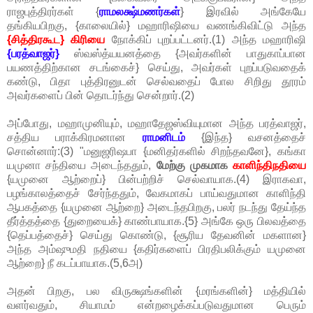
ராஜபுத்திரர்கள் {
ராமலக்ஷ்மணர்கள்
} இரவில் அங்கேயே
தங்கியபிறகு, {காலையில்} மஹாரிஷியை வணங்கிவிட்டு அந்த
{சித்திரகூட} கிரியை
நோக்கிப் புறப்பட்டனர்.(1) அந்த மஹாரிஷி
{பரத்வாஜர்}
ஸ்வஸ்த்யயனத்தை {அவர்களின் பாதுகாப்பான
பயணத்திற்கான சடங்கைச்} செய்து, அவர்கள் புறப்படுவதைக்
கண்டு, பிதா புத்திரனுடன் செல்வதைப் போல சிறிது தூரம்
அவர்களைப் பின் தொடர்ந்து சென்றார்.(2)
அப்போது, மஹாமுனியும், மஹாதேஜஸ்வியுமான அந்த பரத்வாஜர்,
சத்திய பராக்கிரமனான
ராமனிடம்
{இந்த} வசனத்தைச்
சொன்னார்:(3) "மனுஜரிஷபா {மனிதர்களில் சிறந்தவனே}, கங்கா
யமுனா சந்தியை அடைந்ததும்,
மேற்கு முகமாக
காளிந்திநதியை
{யமுனை ஆற்றைப்} பின்பற்றிச் செல்வாயாக.(4) இராகவா,
பழங்காலத்தைச் சேர்ந்ததும், வேகமாகப் பாய்வதுமான காளிந்தி
ஆபகத்தை {யமுனை ஆற்றை} அடைந்தபிறகு, பலர் நடந்து தேய்ந்த
தீர்த்தத்தை {துறையைக்} காண்பாயாக.{5} அங்கே ஒரு பிலவத்தை
{தெப்பத்தைச்} செய்து கொண்டு, {சூரிய தேவனின் மகளான}
அந்த அம்ஷுமதி நதியை {கதிர்களைப் பிரதிபலிக்கும் யமுனை
ஆற்றை} நீ கடப்பாயாக.(5,6அ)
அதன் பிறகு, பல விருக்ஷங்களின் {மரங்களின்} மத்தியில்
வளர்வதும், சியாமம் என்றழைக்கப்படுவதுமான பெரும்