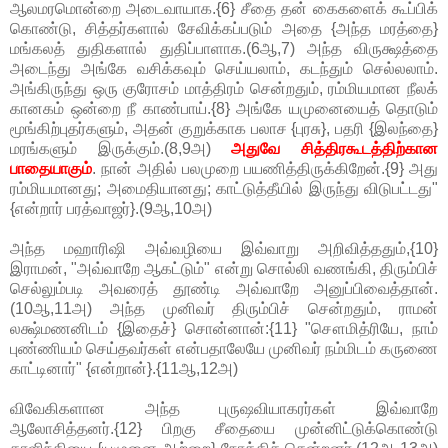
ஆலமரமொன்றை அடைவாயாக.{6} சீதை தன் கைகளைக் கூப்பிக்
கொண்டு, சித்தர்களால் சேவிக்கப்படும் அதை {அந்த மரத்தை}
மங்கலத் துதிகளால் துதிப்பாளாக.(6ஆ,7) அந்த விருக்ஷத்தை
அடைந்து அங்கே வசிக்கவும் செய்யலாம், கடந்தும் செல்லலாம்.
அங்கிருந்து ஒரு குரோசம் மாத்திரம் சென்றதும், ரம்மியமான நீலக்
கானகம் ஒன்றை நீ காண்பாய்.{8} அங்கே யமுனையைத் தொடும்
மூங்கிற்புதர்களும், அதன் குறுக்காக பலாச {புரசு}, பதரி {இலந்தை}
மரங்களும் இருக்கும்.(8,9அ)
அதுவே சித்திரகூடத்திற்கான
பாதையாகும்
. நான் அதில் பலமுறை பயணித்திருக்கிறேன்.{9} அது
ரம்மியமானது; அமைதியானது; காட்டுத்தீயில் இருந்து விடுபட்டது"
{என்றார் பரத்வாஜர்}.(9ஆ,10அ)
அந்த மஹாரிஷி அவ்வழியை இவ்வாறு அறிவித்ததும்,{10}
இராமன், "அவ்வாறே ஆகட்டும்" என்று சொல்லி வணங்கி, திரும்பிச்
செல்லும்படி அவரைத் தூண்டி அவ்வாறே அனுப்பிவைத்தான்.
(10ஆ,11அ) அந்த முனிவர் திரும்பிச் சென்றதும், ராமன்
லக்ஷ்மணனிடம் {இதைச்} சொன்னான்:{11} "சௌமித்ரியே, நாம்
புண்ணியம் செய்தவர்கள் என்பதாலேயே முனிவர் நம்மிடம் கருணை
காட்டினார்" {என்றான்}.{11ஆ,12அ)
விவேகிகளான அந்த புருஷவியாகரர்கள் இவ்வாறே
ஆலோசித்தனர்.{12} பிறகு சீதையை முன்னிட்டுக்கொண்டு