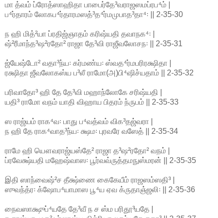
மா த்வம் ப்ரோத்ஸாஹிதா பாபைர்தே³வராஜஸமப்ரப⁴ம் |
ப⁴ர்தாரம் லோகப⁴ர்தாரமஸத்³த⁴ர்மமுபாத³தா⁴꞉ || 2-35-30
ந ஹி மித்²யா ப்ரதிஜ்ஞாதம் கரிஷ்யதி தவாநக⁴꞉ |
ஷ்²ரீமாந்த³ஷ²ரதோ² ராஜா தே³வி ராஜீவலோசந꞉ || 2-35-31
ஜ்யேஷ்டோ² வதா³ந்ய꞉ கர்மண்ய꞉ ஸ்வத⁴ர்மபரிரக்ஷிதா |
ரக்ஷிதா ஜீவலோகஸ்ய ப³லீ ராமோ(அ)பி⁴ஷிச்யதாம் || 2-35-32
பரிவாதோ³ ஹி தே தே³வி மஹாந்லோகே சரிஷ்யதி |
யதி³ ராமோ வநம் யாதி விஹாய பிதரம் ந்ருபம் || 2-35-33
ஸ ராஜ்யம் ராக⁴வ꞉ பாது ப⁴வத்வம் விக³தஜ்வரா |
ந ஹி தே ராக⁴வாத³ந்ய꞉ க்ஷம꞉ புரவரே வஸேத் || 2-35-34
ராமே ஹி யௌவராஜ்யஸ்தே² ராஜா த³ஷ²ரதோ² வநம் |
ப்ரவேக்ஷ்யதி மஹேஷ்வாஸ꞉ பூர்வவ்ருத்தமநுஸ்மரன் || 2-35-35
இதி ஸாந்வைஷ்²ச தீக்ஷ்ணை கைகேயீம் ராஜஸம்ஸதி³ |
ஸுவந்த்ர꞉ க்ஷோப⁴யாமாஸ பூ⁴ய ஏவ க்ருதாஞ்ஜலி꞉ || 2-35-36
நைவஸாக்ஷுப்⁴யதே தே³வீ ந ச ஸ்ம பரிதூ³யதே |