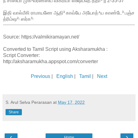
ந சாஸ்யா முக²வர்ணஸ்ய விக்ரியா லக்ஷ்யதே ததா³ || 2-35-37
இதி வால்மீகி ராமாயணே ஆதி³ காவ்யே அயோத்⁴ய காண்டே³ பஞ்ச
த்ரிம்ஷ²꞉ ஸர்க³꞉
Source: https://valmikiramayan.net/
Converted to Tamil Script using Aksharamukha :
Script Converter:
http://aksharamukha.appspot.com/converter
Previous
|
English
|
Tamil
|
Next
S. Arul Selva Perarasan
at
May 17, 2022
Share
‹
›
Home