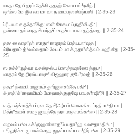
மாதா தே பிதரம் தே³வி ததஹ் கேகயமப்³ரவீத் |
ஷ²ம்ஸ மே ஜீவ வா மா வா ந மாமபஹஸிஷ்யஸி || 2-35-23
ப்ரியயா ச ததோ²க்த꞉ ஸன் கேகய꞉ ப்ருதீ²வீபதி꞉ |
தஸ்மை தம் வரதா³யார்த²ம் கத²யாமாஸ தத்த்வத꞉ || 2-35-24
தத꞉ ஸ வரத³ஹ் ஸாது⁴ ராஜாநம் ப்ரத்யபா⁴ஷத |
ம்ரியதாம் த்⁴வம்ஸதாம் வேயம் மா க்ருதா²ஸ்த்வம் மஹீபதே || 2-35-
25
ஸ தச்ச்²ருத்வா வசஸ்தஸ்ய ப்ரஸந்நமநஸோ ந்ருப꞉ |
மாதரம் தே நிரஸ்யாஷு² விஜஹார குபே³ரவத் || 2-35-26
ததா² த்வமபி ராஜாநம் து³ர்ஜநாசரிதே பதி² |
அஸத்³க்³ராஹமிமம் மோஹாத்குருஷே பாபத³ர்ஷி²நி || 2-35-27
ஸத்யஷ்²சாத்³ய ப்ரவாதோ³(அ)யம் லௌகிக꞉ ப்ரதிபா⁴தி மா |
பித்ற்^ஊன் ஸமநுஜாயந்தே நரா மாதரமங்க³நா꞉ || 2-35-28
நைவம் ப⁴வ ஃக்³ருஹாணேத³ம் யதா³ஹ வஸுதா⁴தி⁴ப꞉ |
ப⁴ர்துரிச்சாமுபாஸ்வேஹ ஜநஸ்யாஸ்ய க³திர்ப⁴வ || 2-35-29