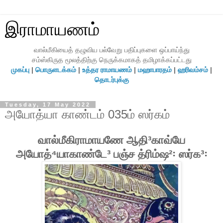
இராமாயணம்
வால்மீகியைத் தழுவிய பல்வேறு பதிப்புகளை ஒப்பாய்ந்து
சம்ஸ்கிருத மூலத்திற்கு நெருக்கமாகத் தமிழாக்கப்பட்டது
முகப்பு
|
பொருளடக்கம்
|
உத்தர ராமாயணம்
|
மஹாபாரதம்
|
ஹரிவம்சம்
|
தொடர்புக்கு
Tuesday, 17 May 2022
அயோத்யா காண்டம் 035ம் ஸர்கம்
வால்மீகிராமாயணே ஆதி³காவ்யே
அயோத்⁴யாகாண்டே³ பஞ்ச த்ரிம்ஷ²꞉ ஸர்க³꞉