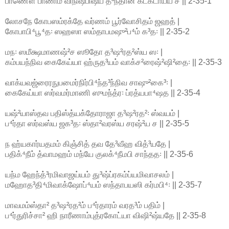
பாணௌ பாணிம் விநிஷ்பிஷ்ய த³ந்தான் கடகடாய்ய ச || 2-35-1
லோசநே கோபஸம்ரக்தே வர்ணம் பூர்வோசிதம் ஜஹத் |
கோபாபி⁴பூ⁴த꞉ ஸஹஸா ஸம்தாபமஷு²ப⁴ம் க³த꞉ || 2-35-2
மந꞉ ஸமீக்ஷமாணஷ்²ச ஸூதோ த³ஷ²ரத²ஸ்ய ஸ꞉ |
கம்பயந்நிவ கைகேய்யா ஹ்ருத³யம் வாக்ச²ரைஷ்²ஷி²தை꞉ || 2-35-3
வாக்யவஜ்ரைரநுபமைர்நிர்பி⁴ந்த³ந்நிவ சாஷு²கை³꞉ |
கைகேய்யா ஸர்வமர்மாணி ஸுமந்த்ர꞉ ப்ரத்யபா⁴ஷத || 2-35-4
யஷ்²யாஸ்தவ பதிஸ்த்யக்தோராஜா த³ஷ²ரத²꞉ ஸ்வயம் |
ப⁴ர்தா ஸர்வஸ்ய ஜக³த꞉ ஸ்தா²வரஸ்ய சரஷ்²ய ச || 2-35-5
ந ஹ்யகார்யதமம் கிஞ்சித் தவ தே³வீஹ வித்³யதே |
பதிக்⁴நீம் த்வாமஹம் மந்யே குலக்⁴நீமபி சாந்தத꞉ || 2-35-6
யந்ம ஹேந்த்³ரமிவாஜய்யம் து³ஷ்ப்ரகம்ப்யமிவாசலம் |
மஹோத³தி⁴மிவாக்ஷோப்⁴யம் ஸந்தாபயஸி கர்மபி⁴꞉ || 2-35-7
மாவமம்ஸ்தா² த³ஷ²ரத²ம் ப⁴ர்தாரம் வரத³ம் பதிம் |
ப⁴ர்துரிச்சா² ஹி நாரீணாம்புத்ரகோட்யா விஷி²ஷ்யதே || 2-35-8