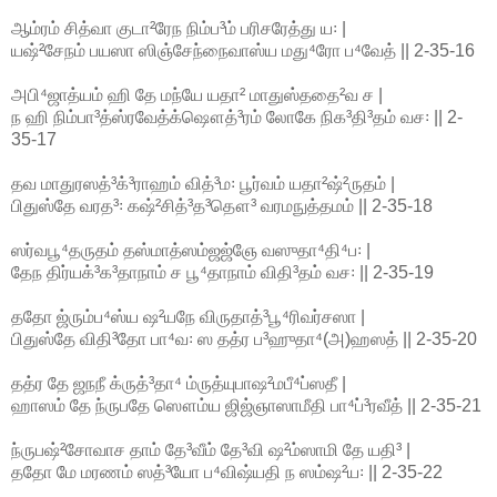
ஆம்ரம் சித்வா குடா²ரேந நிம்ப³ம் பரிசரேத்து ய꞉ |
யஷ்²சேநம் பயஸா ஸிஞ்சேந்நைவாஸ்ய மது⁴ரோ ப⁴வேத் || 2-35-16
அபி⁴ஜாத்யம் ஹி தே மந்யே யதா² மாதுஸ்ததை²வ ச |
ந ஹி நிம்பா³த்ஸ்ரவேத்க்ஷௌத்³ரம் லோகே நிக³தி³தம் வச꞉ || 2-
35-17
தவ மாதுரஸத்³க்³ராஹம் வித்³ம꞉ பூர்வம் யதா²ஷ்²ருதம் |
பிதுஸ்தே வரத³꞉ கஷ்²சித்³த³தௌ³ வரமநுத்தமம் || 2-35-18
ஸர்வபூ⁴தருதம் தஸ்மாத்ஸம்ஜஜ்ஞே வஸுதா⁴தி⁴ப꞉ |
தேந திர்யக்³க³தாநாம் ச பூ⁴தாநாம் விதி³தம் வச꞉ || 2-35-19
ததோ ஜ்ரும்ப⁴ஸ்ய ஷ²யநே விருதாத்³பூ⁴ரிவர்சஸா |
பிதுஸ்தே விதி³தோ பா⁴வ꞉ ஸ தத்ர ப³ஹுதா⁴(அ)ஹஸத் || 2-35-20
தத்ர தே ஜநநீ க்ருத்³தா⁴ ம்ருத்யுபாஷ²மபீ⁴ப்ஸதீ |
ஹாஸம் தே ந்ருபதே ஸௌம்ய ஜிஜ்ஞாஸாமீதி பா⁴ப்³ரவீத் || 2-35-21
ந்ருபஷ்²சோவாச தாம் தே³வீம் தே³வி ஷ²ம்ஸாமி தே யதி³ |
ததோ மே மரணம் ஸத்³யோ ப⁴விஷ்யதி ந ஸம்ஷ²ய꞉ || 2-35-22