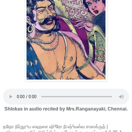
Shlokas in audio recited by Mrs.Ranganayaki, Chennai.
ததோ நிர்தூ⁴ய ஸஹஸா ஷி²ரோ நி꞉ஷ்²வஸ்வ சாஸக்ருத் |