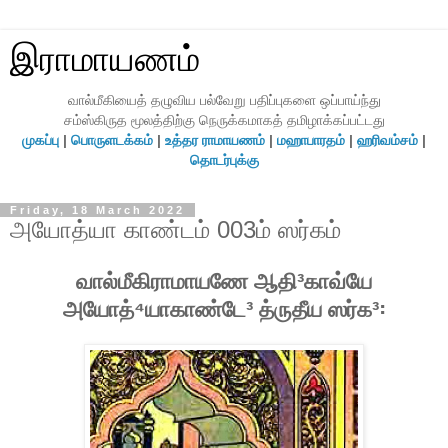
இராமாயணம்
வால்மீகியைத் தழுவிய பல்வேறு பதிப்புகளை ஒப்பாய்ந்து
சம்ஸ்கிருத மூலத்திற்கு நெருக்கமாகத் தமிழாக்கப்பட்டது
முகப்பு
|
பொருளடக்கம்
|
உத்தர ராமாயணம்
|
மஹாபாரதம்
|
ஹரிவம்சம்
|
தொடர்புக்கு
Friday, 18 March 2022
அயோத்யா காண்டம் 003ம் ஸர்கம்
வால்மீகிராமாயணே ஆதி³காவ்யே
அயோத்⁴யாகாண்டே³ த்ருதீய ஸர்க³꞉