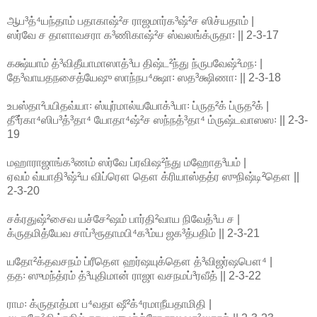
ஆப³த்⁴யந்தாம் பதாகாஷ்²ச ராஜமார்க³ஷ்²ச ஸிச்யதாம் |
ஸர்வே ச தாளாவசரா க³ணிகாஷ்²ச ஸ்வலங்க்ருதா꞉ || 2-3-17
கக்ஷ்யாம் த்³விதீயாமாஸாத்³ய திஷ்ட²ந்து ந்ருபவேஷ்²மந꞉ |
தே³வாயதநசைத்யேஷு ஸாந்நப⁴க்ஷா꞉ ஸத³க்ஷிணா꞉ || 2-3-18
உபஸ்தா²பயிதவ்யா꞉ ஸ்யுர்மால்யயோக்³யா꞉ ப்ருத²க் ப்ருத²க் |
தீ³ர்கா⁴ஸிப³த்³தா⁴ யோதா⁴ஷ்²ச ஸந்நத்³தா⁴ ம்ருஷ்டவாஸஸ꞉ || 2-3-
19
மஹாராஜாங்க³ணம் ஸர்வே ப்ரவிஷ²ந்து மஹோத³யம் |
ஏவம் வ்யாதி³ஷ்²ய விப்ரௌ தௌ க்ரியாஸ்தத்ர ஸுநிஷ்டி²தௌ ||
2-3-20
சக்ரதுஷ்²சைவ யச்சே²ஷம் பார்தி²வாய நிவேத்³ய ச |
க்ருதமித்யேவ சாப்³ரூதாமபி⁴க³ம்ய ஜக³த்பதிம் || 2-3-21
யதோ²க்தவசநம் ப்ரீதௌ ஹர்ஷயுக்தௌ த்³விஜர்ஷபௌ⁴ |
தத꞉ ஸுமந்த்ரம் த்³யுதிமான் ராஜா வசநமப்³ரவீத் || 2-3-22
ராம꞉ க்ருதாத்மா ப⁴வதா ஷீ²க்⁴ரமாநீயதாமிதி |