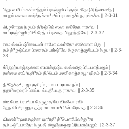
பிது꞉ ஸமீபம் க³ச்ச²ந்தம் ப்ராஞ்ஜலி꞉ ப்ருஷ்ட²தோ(அ)ந்வகா³த் |
ஸ தம் கைலாஸஷ்²ருங்கா³ப⁴ம் ப்ராஸாத³ம் நரபுங்க³வ꞉ || 2-3-31
ஆருரோஹ ந்ருபம் த்³ரஷ்டும் ஸஹ ஸூதேந ராக⁴வ꞉ |
ஸ ப்ராஞ்^ஜலிரபி⁴ப்ரேத்ய ப்ரணத꞉ பிதுரந்திகே || 2-3-32
நாம ஸ்வம் ஷ்²ராவயன் ராமோ வவந்தே⁴ சரணௌ பிது꞉ |
தம் த்³ருஷ்ட்வா ப்ரணதம் பார்ஷ்²வே க்ருதாஞ்ஜலிபுடம் ந்ருப꞉ || 2-3-
33
க்³ருஹ்யாஞ்ஜலௌ ஸமாக்ருஷ்ய ஸஸ்வஜே ப்ரியமாத்மஜம் |
தஸ்மை சாப்⁴யுதி³தம் தி³வ்யம் மணிகாஞ்சநபூ⁴ஷிதம் || 2-3-34
தி³தே³ஷ² ராஜா ருசிரம் ராமாய பரமாஸநம் |
ததா³ஸநவரம் ப்ராப்ய வ்யதீ³பயத ராக⁴வ꞉ || 2-3-35
ஸ்வயேவ ப்ரப⁴யா மேருமுத³யே விமலோ ரவி꞉ |
தேந விப்⁴ராஜதா தத்ர ஸா ஸபா⁴பி⁴வ்யரோசத || 2-3-36
விமலக்³ரஹநக்ஷத்ரா ஷா²ரதீ³ த்³யௌரிவேந்து³நா |
தம் பஷ்²யமாநோ ந்ருபதி ஸ்துதோஓஷ ப்ரியமாத்மஜம் || 2-3-37