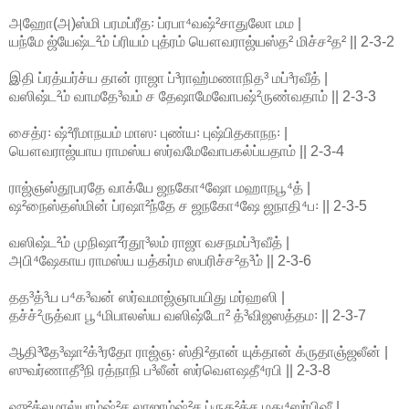
அஹோ(அ)ஸ்மி பரமப்ரீத꞉ ப்ரபா⁴வஷ்²சாதுலோ மம |
யந்மே ஜ்யேஷ்ட²ம் ப்ரியம் புத்ரம் யௌவராஜ்யஸ்த² மிச்ச²த² || 2-3-2
இதி ப்ரத்யர்ச்ய தான் ராஜா ப்³ராஹ்மணாநித³ மப்³ரவீத் |
வஸிஷ்ட²ம் வாமதே³வம் ச தேஷாமேவோபஷ்²ருண்வதாம் || 2-3-3
சைத்ர꞉ ஷ்²ரீமாநயம் மாஸ꞉ புண்ய꞉ புஷ்பிதகாநந꞉ |
யௌவராஜ்யாய ராமஸ்ய ஸர்வமேவோபகல்ப்யதாம் || 2-3-4
ராஜ்ஞஸ்தூபரதே வாக்யே ஜநகோ⁴ஷோ மஹாநபூ⁴த் |
ஷ²நைஸ்தஸ்மின் ப்ரஷா²ந்தே ச ஜநகோ⁴ஷே ஜநாதி⁴ப꞉ || 2-3-5
வஸிஷ்ட²ம் முநிஷா²ர்தூ³லம் ராஜா வசநமப்³ரவீத் |
அபி⁴ஷேகாய ராமஸ்ய யத்கர்ம ஸபரிச்ச²த³ம் || 2-3-6
தத³த்³ய ப⁴க³வன் ஸர்வமாஜ்ஞாபயிது மர்ஹஸி |
தச்ச்²ருத்வா பூ⁴மிபாலஸ்ய வஸிஷ்டோ² த்³விஜஸத்தம꞉ || 2-3-7
ஆதி³தே³ஷா²க்³ரதோ ராஜ்ஞ꞉ ஸ்தி²தான் யுக்தான் க்ருதாஞ்ஜலீன் |
ஸுவர்ணாதீ³நி ரத்நாநி ப³லீன் ஸர்வௌஷதீ⁴ரபி || 2-3-8
ஷு²க்லமால்யாம்ஷ்²ச லாஜாம்ஷ்²ச ப்ருத²க்ச மது⁴ஸர்பிஷீ |