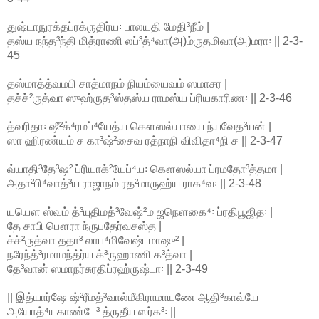
துஷ்டாநுரக்தப்ரக்ருதிர்ய꞉ பாலயதி மேதி³நீம் |
தஸ்ய நந்த³ந்தி மித்ராணி லப்³த்⁴வா(அ)ம்ருதமிவா(அ)மரா꞉ || 2-3-
45
தஸ்மாத்த்வமபி சாத்மாநம் நியம்யைவம் ஸமாசர |
தச்ச்²ருத்வா ஸுஹ்ருத³ஸ்தஸ்ய ராமஸ்ய ப்ரியகாரிண꞉ || 2-3-46
த்வரிதா꞉ ஷீ²க்⁴ரமப்⁴யேத்ய கௌஸல்யாயை ந்யவேத³யன் |
ஸா ஹிரண்யம் ச கா³ஷ்²சைவ ரத்நாநி விவிதா⁴நி ச || 2-3-47
வ்யாதி³தே³ஷ² ப்ரியாக்²யேப்⁴ய꞉ கௌஸல்யா ப்ரமதோ³த்தமா |
அதா²பி⁴வாத்³ய ராஜாநம் ரத²மாருஹ்ய ராக⁴வ꞉ || 2-3-48
யயௌ ஸ்வம் த்³யுதிமத்³வேஷ்²ம ஜநௌகை⁴꞉ ப்ரதிபூஜித꞉ |
தே சாபி பௌரா ந்ருபதேர்வசஸ்த |
ச்ச்²ருத்வா ததா³ லாப⁴மிவேஷ்டமாஷு² |
நரேந்த்³ரமாமந்த்ர்ய க்³ருஹாணி க³த்வா |
தே³வான் ஸமாநர்சுரதிப்ரஹ்ருஷ்டா꞉ || 2-3-49
|| இத்யார்ஷே ஷ்²ரீமத்³வால்மீகிராமாயணே ஆதி³காவ்யே
அயோத்⁴யகாண்டே³ த்ருதீய ஸர்க³꞉ ||