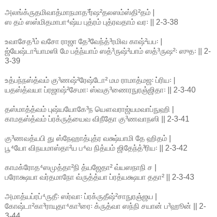
அலங்க்ருதமிவாத்மாநமாத³ர்ஷ²தலஸம்ஸ்தி²தம் |
ஸ தம் ஸஸ்மிதமாபா⁴ஷ்ய புத்ரம் புத்ரவதாம் வர꞉ || 2-3-38
உவாசேத³ம் வசோ ராஜா தே³வேந்த்³ரமிவ காஷ்²யப꞉ |
ஜ்யேஷ்டா²யாமஸி மே பத்ந்யாம் ஸத்³ருஷ்²யாம் ஸத்³ருஷ²꞉ ஸுத꞉ || 2-
3-39
உத்பந்நஸ்த்வம் கு³ணஷ்²ரேஷ்டோ² மம ராமாத்மஜ꞉ ப்ரிய꞉ |
யதஸ்த்வயா ப்ரஜாஷ்²சேமா꞉ ஸ்வகு³ணைரநுரஞ்ஜிதா꞉ || 2-3-40
தஸ்மாத்த்வம் புஷ்யயோகே³ந யௌவராஜ்யமவாப்நுஹி |
காமதஸ்த்வம் ப்ரக்ருத்யைவ விநீதோ கு³ணவாநஸி || 2-3-41
கு³ணவத்யபி து ஸ்நேஹாத்புத்ர வக்ஷ்யாமி தே ஹிதம் |
பூ⁴யோ விநயமாஸ்தா²ய ப⁴வ நித்யம் ஜிதேந்த்³ரிய꞉ || 2-3-42
காமக்ரோத⁴ஸமுத்தா²நி த்யஜேதா² வ்யஸநாநி ச |
பரோக்ஷயா வர்தமாநோ வ்ருத்த்யா ப்ரத்யக்ஷயா ததா² || 2-3-43
அமாத்யப்ரப்⁴ருதீ꞉ ஸர்வா꞉ ப்ரக்ருதீஷ்²சாநுரஞ்ஜய |
கோஷ்டா²கா³ராயுதா⁴கா³ரை꞉ க்ருத்வா ஸந்நி சயான் ப³ஹூன் || 2-
3-44