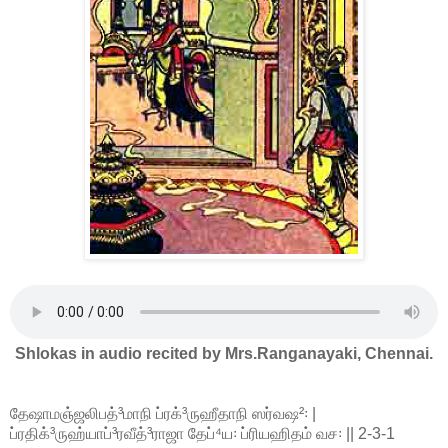
Shlokas in audio recited by Mrs.Ranganayaki, Chennai.
தேஷாமஞ்ஜலிபத்³மாநி ப்ரக்³ருஹீதாநி ஸர்வஷ²꞉ |
ப்ரதிக்³ருஹ்யாப்³ரவீத்³ராஜா தேப்⁴ய꞉ ப்ரியஹிதம் வச꞉ || 2-3-1