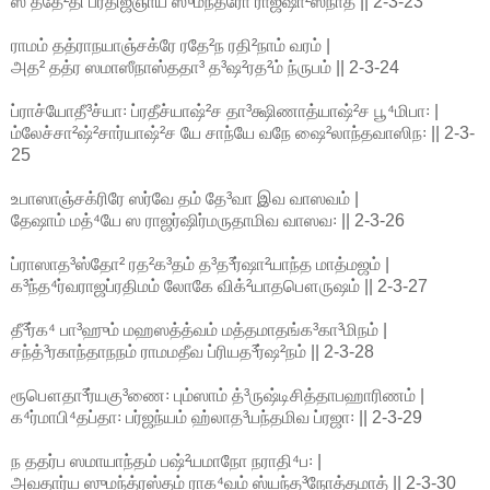
ஸ ததே²தி ப்ரதிஜ்ஞாய ஸுமந்த்ரோ ராஜஷா²ஸநாத் || 2-3-23
ராமம் தத்ராநயாஞ்சக்ரே ரதே²ந ரதி²நாம் வரம் |
அத² தத்ர ஸமாஸீநாஸ்ததா³ த³ஷ²ரத²ம் ந்ருபம் || 2-3-24
ப்ராச்யோதீ³ச்யா꞉ ப்ரதீச்யாஷ்²ச தா³க்ஷிணாத்யாஷ்²ச பூ⁴மிபா꞉ |
ம்லேச்சா²ஷ்²சார்யாஷ்²ச யே சாந்யே வநே ஷை²லாந்தவாஸிந꞉ || 2-3-
25
உபாஸாஞ்சக்ரிரே ஸர்வே தம் தே³வா இவ வாஸவம் |
தேஷாம் மத்⁴யே ஸ ராஜர்ஷிர்மருதாமிவ வாஸவ꞉ || 2-3-26
ப்ராஸாத³ஸ்தோ² ரத²க³தம் த³த³ர்ஷா²யாந்த மாத்மஜம் |
க³ந்த⁴ர்வராஜப்ரதிமம் லோகே விக்²யாதபௌருஷம் || 2-3-27
தீ³ர்க⁴ பா³ஹும் மஹஸத்த்வம் மத்தமாதங்க³கா³மிநம் |
சந்த்³ரகாந்தாநநம் ராமமதீவ ப்ரியத³ர்ஷ²நம் || 2-3-28
ரூபௌதா³ர்யகு³ணை꞉ பும்ஸாம் த்³ருஷ்டிசித்தாபஹாரிணம் |
க⁴ர்மாபி⁴தப்தா꞉ பர்ஜந்யம் ஹ்லாத³யந்தமிவ ப்ரஜா꞉ || 2-3-29
ந ததர்ப ஸமாயாந்தம் பஷ்²யமாநோ நராதி⁴ப꞉ |
அவதார்ய ஸுமந்த்ரஸ்தம் ராக⁴வம் ஸ்யந்த³நோத்தமாத் || 2-3-30