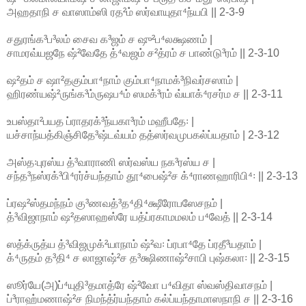
அஹதாநி ச வாஸாம்ஸி ரத²ம் ஸர்வாயுதா⁴ந்யபி || 2-3-9
சதுரங்க³ப³லம் சைவ க³ஜம் ச ஷு²ப⁴லக்ஷணம் |
சாமரவ்யஜநே ஷ்²வேதே த்⁴வஜம் ச²த்ரம் ச பாண்டு³ரம் || 2-3-10
ஷ²தம் ச ஷா²தகும்பா⁴நாம் கும்பா⁴நாமக்³நிவர்சஸாம் |
ஹிரண்யஷ்²ருங்க³ம்ருஷப⁴ம் ஸமக்³ரம் வ்யாக்⁴ரசர்ம ச || 2-3-11
உபஸ்தா²பயத ப்ராதரக்³ந்யகா³ரம் மஹீபதே꞉ |
யச்சாந்யத்கிஞ்சிதே³ஷ்டவ்யம் தத்ஸர்வமுபகல்ப்யதாம் | 2-3-12
அஸ்த꞉புரஸ்ய த்³வாராணி ஸர்வஸ்ய நக³ரஸ்ய ச |
சந்த³நஸ்ரக்³பி⁴ரர்ச்யந்தாம் தூ⁴பைஷ்²ச க்⁴ராணஹாரிபி⁴꞉ || 2-3-13
ப்ரஷ²ஸ்தமந்நம் கு³ணவத்³த⁴தி⁴க்ஷீரோபஸேசநம் |
த்³விஜாநாம் ஷ²தஸாஹஸ்ரே யத்ப்ரகாமமலம் ப⁴வேத் || 2-3-14
ஸத்க்ருத்ய த்³விஜமுக்²யாநாம் ஷ்²வ꞉ ப்ரபா⁴தே ப்ரதீ³யதாம் |
க்⁴ருதம் த³தி⁴ ச லாஜாஷ்²ச த³க்ஷிணாஷ்²சாபி புஷ்கலா꞉ || 2-3-15
ஸூர்யே(அ)ப்⁴யுதி³தமாத்ரே ஷ்²வோ ப⁴விதா ஸ்வஸ்திவாசநம் |
ப்³ராஹ்மணாஷ்²ச நிமந்த்ர்யந்தாம் கல்ப்யந்தாமாஸநாநி ச || 2-3-16