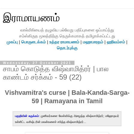
இராமாயணம்
வால்மீகியைத் தழுவிய பல்வேறு பதிப்புகளை ஒப்பாய்ந்து
சம்ஸ்கிருத மூலத்திற்கு நெருக்கமாகத் தமிழாக்கப்பட்டது
முகப்பு
|
பொருளடக்கம்
|
உத்தர ராமாயணம்
|
மஹாபாரதம்
|
ஹரிவம்சம்
|
தொடர்புக்கு
Wednesday, 27 October 2021
சாபம் கொடுத்த விஷ்வாமித்ரர் | பால
காண்டம் சர்க்கம் - 59 (22)
Vishvamitra's curse | Bala-Kanda-Sarga-
59 | Ramayana in Tamil
பகுதியின் சுருக்கம்:
முனிவர்களை வேள்விக்கு அழைத்த விஷ்வாமித்ரர்; மஹோதயர்
உள்ளிட்ட வசிஷ்டரின் மகன்களைச் சபித்த விஷ்வாமித்ரர்...