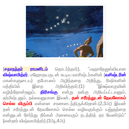
{
சதாநந்தர் ராமனிடம்
தொடர்ந்தார்}, "மஹாதேஜஸ்வியான
விஷ்வாமித்ரர்
, மஹோதயருடன் கூடிய வாசிஷ்டர்களின் {
வசிஷ்டரின்
மகன்களுடைய} தபோபலம் அழிந்ததை அறிந்து, ரிஷிகளின்
மத்தியில் இதை அறிவித்தார்:(1) "இக்ஷ்வாகுவின்
வழித்தோன்றலும்,
திரிசங்கு
என்று நன்கு அறியப்பட்டவனும்,
தர்மிஷ்டனும், நல்லவனுமான இவன்,
தன் சரீரத்துடன் தேவலோகம்
செல்ல விரும்பி
என்னை சரணடைந்திருக்கிறான்.(2,3அ) இவன்
தன் சரீரத்துடன் தேவலோகம் செல்ல வழிவகுக்கும் யஜ்ஞத்தை
என்னுடன் சேர்ந்து நீங்கள் அனைவரும் நடத்தித் தர வேண்டும்"
{என்றார் விஷ்வாமித்ரர்}.(3ஆ,4அ)