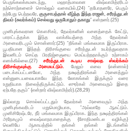
பெருங்கலக்கமடைந்து, மஹாத்மாவான விஷ்வாமித்ரரிடம்
நற்சொற்களைச் சொல்லும் வகையில்,(24) "தபோதனரே, பெரும்
நற்பேறு பெற்றவரே,
குருசாபத்தால் வீழ்ந்த இந்த ராஜன், சரீரத்துடன்
திவம் {சுவர்க்கம்} செல்வது ஒருபோதும் தகாது
" என்றனர்.(25)
முனிபுங்கவரான கௌசிகர், தேவர்களின் வசனத்தைக் கேட்டு,
பாராட்டத்தக்க இந்த வாக்கியத்தை அந்த தேவர்கள்
அனைவரிடமும் சொன்னார்:(25) "நீங்கள் மங்கலமாக இருப்பீராக.
பூபதியான இந்தத் திரிசங்குவை சரீரத்துடன் உயர்த்துவதாக
இவனிடம் செய்த பிரதிஜ்ஞையை மெய்யற்றதாக்கும் உற்சாகம்
எனக்கில்லை.(27)
சரீரத்துடன் கூடிய சாஷ்வத ஸ்வர்க்கம்
திரிசங்குவுக்கு அமையட்டும்.
மேலும் எவை {என்னால்}
படைக்கப்பட்டனவோ, அந்த நக்ஷத்திரங்கள் அனைத்தும்
என்னுடையவையாகவே இந்த லோகங்கள் இருக்கும் வரை
உறுதியாக நிலைத்திருக்கட்டும். ஸுரர்கள் அனைவரும் இதை
ஏற்பதே தகும்" {என்றார் விஷ்வாமித்ரர்}.(28,29)
இவ்வாறு சொல்லப்பட்டதும் தேவர்கள் அனைவரும் அந்த
முனிபுங்கவரிடம் மறுமொழியாக, "அவ்வாறே ஆகட்டும்.
முனிசிரேஷ்டரே, நீர் மங்கலமாக இருப்பீராக. இந்த நக்ஷத்திரங்கள்
அநேகமும் வைஷ்வாநரபாதைக்கு {சோதிமண்டல வழிக்கு}
வெளியே ஆகாயத்தில் தங்கள் தங்கள் இடங்களில்
நிலைத்திருக்கட்டும். ஜொலித்துக் கொண்டிருக்கும் ஜோதிகளின்