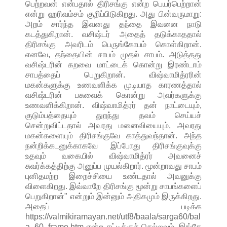
பெற்றவன் என்பதால் திரிசங்கு என்ற பெயர்பெற்றான்
என்று ஹரிவம்சம் குறிப்பிடுகிறது. அது பின்வருமாறு:
அறம் சார்ந்த இவனது தந்தை இவனை நாடு
கடத்துகிறான். வசிஷ்டர் அதைத் தடுக்காததால்
திரிசங்கு அவரிடம் பெருங்கோபம் கொள்கிறான்.
எனவே, தந்தையின் சாபம் முதல் சாபம். அடுத்தது
வசிஷ்டரின் கறவை மாட்டைக் கொன்று இரண்டாம்
சாபத்தைப் பெறுகிறான். விஷ்வாமித்ரரின்
மகன்களுக்கு உணவளிக்க முடியாத காரணத்தால்
வசிஷ்டரின் பசுவைக் கொன்று அவர்களுக்கு
உணவளிக்கிறான். விஷ்வாமித்ரர் தன் நாட்டையும்,
குடும்பத்தையும் துறந்து தவம் செய்யச்
சென்றுவிட்டதால் அவரது மனைவியையும், அவரது
மகன்களையும் திரிசங்குவே காத்துவந்தான். அந்த
நன்றிக்கடனுக்காகவே இப்போது திரிசங்குவுக்கு
உதவும் வகையில் விஷ்வாமித்ரர் அவனைச்
சுவர்க்கத்திற்கு அனுப்ப முயல்கிறார். மூன்றாவது சாபம்
புனிதமற்ற இறைச்சியை உண்டதால் அவனுக்கு
விளைகிறது. இவ்வாறே திரிசங்கு மூன்று சாபங்களைப்
பெறுகிறான்" என்றும் இன்னும் அதிகமும் இருக்கிறது.
அதைப் படிக்க
https://valmikiramayan.net/utf8/baala/sarga60/bal
a_60_frame.htm என்ற சுட்டிக்குச் செல்லவும். இங்கே