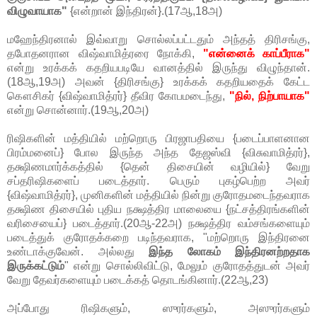
விழுவாயாக"
{என்றான் இந்திரன்}.(17ஆ,18அ)
மஹேந்திரனால் இவ்வாறு சொல்லப்பட்டதும் அந்தத் திரிசங்கு,
தபோதனரான விஷ்வாமித்ரரை நோக்கி,
"என்னைக் காப்பீராக"
என்று உரக்கக் கதறியபடியே வானத்தில் இருந்து விழுந்தான்.
(18ஆ,19அ) அவன் {திரிசங்கு} உரக்கக் கதறியதைக் கேட்ட
கௌசிகர் {விஷ்வாமித்ரர்} தீவிர கோபமடைந்து,
"நில், நிற்பாயாக"
என்று சொன்னார்.(19ஆ,20அ)
ரிஷிகளின் மத்தியில் மற்றொரு பிரஜாபதியை {படைப்பாளனான
பிரம்மனைப்} போல இருந்த அந்த தேஜஸ்வி {விசுவாமித்ரர்},
தக்ஷிணமார்க்கத்தில் {தென் திசையின் வழியில்} வேறு
சப்தரிஷிகளைப் படைத்தார். பெரும் புகழ்பெற்ற அவர்
{விஷ்வாமித்ரர்}, முனிகளின் மத்தியில் நின்று குரோதமடைந்தவராக
தக்ஷிண திசையில் புதிய நக்ஷத்திர மாலையை {நட்சத்திரங்களின்
வரிசையைப்} படைத்தார்.(20ஆ-22அ) நக்ஷத்திர வம்சங்களையும்
படைத்துக் குரோதக்கறை படிந்தவராக, "மற்றொரு இந்திரனை
உண்டாக்குவேன். அல்லது
இந்த லோகம் இந்திரனற்றதாக
இருக்கட்டும்
" என்று சொல்லிவிட்டு, மேலும் குரோதத்துடன் அவர்
வேறு தேவர்களையும் படைக்கத் தொடங்கினார்.(22ஆ,23)
அப்போது ரிஷிகளும், ஸுரர்களும், அஸுரர்களும்