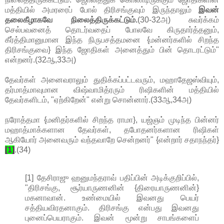
மத்தியில் அமரரைப் போல் திரிசங்குவும் இருந்தாலும்
இவன்
தலைகீழாகவே நிலைத்திருக்கட்டும்.
(30-32அ) சுவர்க்கம்
செல்பவனைத் தொடர்வதைப் போலவே கிருதார்த்தனும்,
கீர்த்திமானுமான இந்த நிருபசத்தமனை {மன்னர்களில் சிறந்த
திரிசங்குவை} இந்த ஜோதிகள் அனைத்தும் பின் தொடரட்டும்"
என்றனர்.(32ஆ,33அ)
தேவர்கள் அனைவராலும் துதிக்கப்பட்டவரும், மஹாதேஜஸ்வியும்,
தர்மாத்மாவுமான விஷ்வாமித்ரரும் ரிஷிகளின் மத்தியில்
தேவர்களிடம், "ஏற்கிறேன்" என்று சொன்னார்.(33ஆ,34அ)
நரோத்தமா {மனிதர்களில் சிறந்த ராமா}, யஜ்ஞம் முடிந்த பின்னர்
மஹாத்மாக்களான தேவர்கள், தபோதனர்களான ரிஷிகள்
ஆகியோர் அனைவரும் வந்தவாறே சென்றனர்" {என்றார் சதாநந்தர்}
[1]
.(34)
[1] தேசிராஜு ஹனுமந்தராவ் பதிப்பின் அடிக்குறிப்பில்,
"திரிசங்கு, சூர்யாருணனின் {திரையாருணனின்}
மகனாவான். உண்மையில் இவனது பெயர்
சத்தியவிரதனாகும். திரிசங்கு என்பது இவனது
புனைப்பெயராகும். இவன் மூன்று சாபங்களைப்