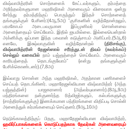
விஷ்வாமித்ரரின் சொற்களைக் கேட்டவர்களும், தர்மத்தை
அறிந்தவர்களுமான மஹரிஷிகள் அனைவரும் விரைவாக ஒன்று
சேர்ந்து தர்மத்திற்குப் பொருந்தும் இந்தச் சொற்களைத்
தங்களுக்குள் பேசினர்:(4ஆ,5அ) "குசிகனின் வழித்தோன்றலும்,
பரமகோபம் அடைபவருமான இம்முனிவர் சொன்னவை
அனைத்தையும் செய்வோம். இதில் ஐயமில்லை. இல்லையென்றால்
அக்னிக்கு ஒப்பான இந்த பகவான் கடுஞ்சாபம் அளிப்பார்.(5ஆ,6)
எனவே, இக்ஷ்வாகுவின் வழித்தோன்றல்
{திரிசங்கு},
விஷ்வாமித்ரரின் தேஜஸ்ஸால் சரீரத்துடன் திவம் {சுவர்க்கம்}
செல்லும் வகையில்
நாம் யஜ்ஞத்தைச் செய்வோம். அனைவரும்
காரியத்தைத் தொடங்குவோம்" {என்று தங்களுக்குள்
பேசிக்கொண்டனர்}.(7,8அ)
இவ்வாறு சொன்ன அந்த மஹரிஷிகள், அதற்கான பணிகளைச்
செய்யத் தொடங்கினர். மஹாதேஜஸ்வியான விஷ்வாமித்ரர் {அந்த
யஜ்ஞத்தின்} யாஜகரானார் {அத்வர்யுவானார்}.(8ஆ,9அ)
மந்திரங்களை நன்குணர்ந்த ரித்விஜர்களும், கல்பங்களுக்கு
{சாத்திரங்களுக்கு} இணக்கமான மந்திரங்களை விதிப்படி சொல்லி
அனைத்துக் கர்மங்களையும் செய்தனர்.(9ஆ,10அ)
நெடுங்காலத்திற்குப் பிறகு, மஹாதேஜஸ்வியான விஷ்வாமித்ரர்,
ஹவிர்ப்பாகங்களைக் கொடுப்பதற்காக தேவர்கள் அனைவரையும்