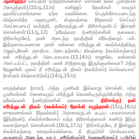
ஆவாஹநம்
செய்தார் {மந்திரங்களைச் சொல்லி நல்ல முறையில்
அழைத்தார்}.(10ஆ,11அ) எனினும் தேவர்கள் எவரும்
ஹவிர்ப்பாகங்களை ஏற்க வரவில்லை. பெருங்கோபமடைந்த
விஷ்வாமித்ர மஹாமுனி, ஸ்ருவத்தை {ஹோமம் செய்யும்
அகப்பையை} உயர்த்தி, குரோதத்துடன் திரிசங்குவிடம் இதைச்
சொன்னார்:(11ஆ,12) "நரேஷ்வரா {மனிதர்களின் தலைவா,
திரிசங்குவே}, நான் அடைந்த தவத்தின் வீரியத்தைப் பார்.
இத்தகையவனான நான் உன்னை சரீரத்துடன் சுவர்க்கத்திற்கு
அனுப்புவேன். நராதிபா, அடைதற்கரிய திவத்தை {சுவர்க்கத்தை}
உன் சரீரத்துடன் அடைவாயாக.(13,14அ) ராஜாவே, என்னால்
அடையப்பட்ட தவத்தின் பலன் சிறிதாவது இருக்குமல்லவா? அந்த
தேஜஸின் மூலம் நீ சரீரத்துடன் திவம் {சுவர்க்கம்} செல்வாயாக"
{என்றார் விஷ்வாமித்ரர்}.(14ஆ,15அ)
காகுத்ஸ்தா {ராமா}, அந்த முனிவர் இவ்வாறு சொல்லி, மற்ற
முனிவர்கள் அனைவரும் பார்த்துக் கொண்டிருக்கும்போதே அந்த
நரேஷ்வரன் {மனிதர்களின் தலைவனான
திரிசங்கு} தன்
சரீரத்துடன் திவம் {சுவர்க்கம்} நோக்கி எழுந்தான்.
(15ஆ,16அ)
ஸுரகணங்கள் {தேவர்கள்} அனைவருடன் கூடிய பாகசாசனன்
{இந்திரன்}, ஸ்வர்க்கலோகம் வந்த திரிசங்குவைக் கண்டு இந்த
வசனத்தைச் சொன்னான்:(16ஆ,17அ) "திரிசங்குவே, நீ இன்னும்
ஸ்வர்க்கத்தை உனதாக்கவில்லை. நீ திரும்பிச் செல்வாயாக.
குருசாபம் அடைந்த மூடா, சரீரந்திரும்பி {தலைகீழாகப்} பூமியில்