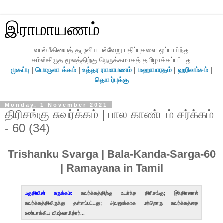
இராமாயணம்
வால்மீகியைத் தழுவிய பல்வேறு பதிப்புகளை ஒப்பாய்ந்து
சம்ஸ்கிருத மூலத்திற்கு நெருக்கமாகத் தமிழாக்கப்பட்டது
முகப்பு
|
பொருளடக்கம்
|
உத்தர ராமாயணம்
|
மஹாபாரதம்
|
ஹரிவம்சம்
|
தொடர்புக்கு
Monday, 1 November 2021
திரிசங்கு சுவர்க்கம் | பால காண்டம் சர்க்கம்
- 60 (34)
Trishanku Svarga | Bala-Kanda-Sarga-60
| Ramayana in Tamil
பகுதியின் சுருக்கம்:
சுவர்க்கத்திற்கு உயர்ந்த திரிசங்கு; இந்திரனால்
சுவர்க்கத்திலிருந்து தள்ளப்பட்டது; அவனுக்காக மற்றொரு சுவர்க்கத்தை
உண்டாக்கிய விஷ்வாமித்ரர்...