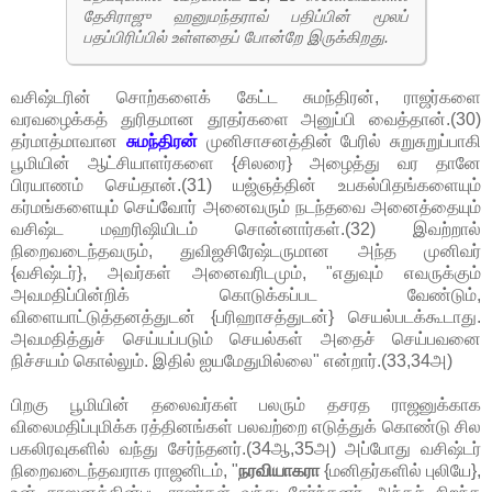
தேசிராஜு ஹனுமந்தராவ் பதிப்பின் மூலப்
பதப்பிரிப்பில் உள்ளதைப் போன்றே இருக்கிறது.
வசிஷ்டரின் சொற்களைக் கேட்ட சுமந்திரன், ராஜர்களை
வரவழைக்கத் துரிதமான தூதர்களை அனுப்பி வைத்தான்.(30)
தர்மாத்மாவான
சுமந்திரன்
முனிசாசனத்தின் பேரில் சுறுசுறுப்பாகி
பூமியின் ஆட்சியாளர்களை {சிலரை} அழைத்து வர தானே
பிரயாணம் செய்தான்.(31) யஜ்ஞத்தின் உபகல்பிதங்களையும்
கர்மங்களையும் செய்வோர் அனைவரும் நடந்தவை அனைத்தையும்
வசிஷ்ட மஹரிஷியிடம் சொன்னார்கள்.(32) இவற்றால்
நிறைவடைந்தவரும், துவிஜசிரேஷ்டருமான அந்த முனிவர்
{வசிஷ்டர்}, அவர்கள் அனைவரிடமும், "எதுவும் எவருக்கும்
அவமதிப்பின்றிக் கொடுக்கப்பட வேண்டும்,
விளையாட்டுத்தனத்துடன் {பரிஹாசத்துடன்} செயல்படக்கூடாது.
அவமதித்துச் செய்யப்படும் செயல்கள் அதைச் செய்பவனை
நிச்சயம் கொல்லும். இதில் ஐயமேதுமில்லை" என்றார்.(33,34அ)
பிறகு பூமியின் தலைவர்கள் பலரும் தசரத ராஜனுக்காக
விலைமதிப்புமிக்க ரத்தினங்கள் பலவற்றை எடுத்துக் கொண்டு சில
பகலிரவுகளில் வந்து சேர்ந்தனர்.(34ஆ,35அ) அப்போது வசிஷ்டர்
நிறைவடைந்தவராக ராஜனிடம், "
நரவியாகரா
{மனிதர்களில் புலியே},