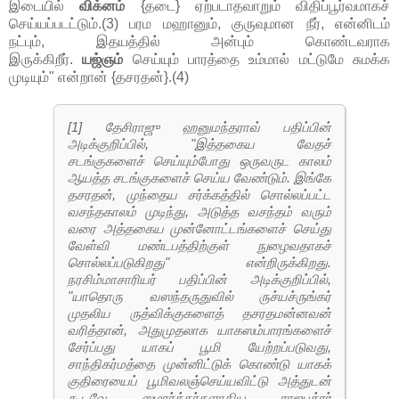
இடையில்
விக்னம்
{தடை} ஏற்படாதவாறும் விதிப்பூர்வமாகச்
செய்யப்படட்டும்.(3) பரம மஹானும், குருவுமான நீர், என்னிடம்
நட்பும், இதயத்தில் அன்பும் கொண்டவராக
இருக்கிறீர்.
யஜ்ஞம்
செய்யும் பாரத்தை உம்மால் மட்டுமே சுமக்க
முடியும்" என்றான் {தசரதன்}.(4)
[1] தேசிராஜு ஹனுமந்தராவ் பதிப்பின்
அடிக்குறிப்பில், "இத்தகைய வேதச்
சடங்குகளைச் செய்யும்போது ஒருவருட காலம்
ஆயத்த சடங்குகளைச் செய்ய வேண்டும். இங்கே
தசரதன், முந்தைய சர்க்கத்தில் சொல்லப்பட்ட
வசந்தகாலம் முடிந்து, அடுத்த வசந்தம் வரும்
வரை அத்தகைய முன்னோட்டங்களைச் செய்து
வேள்வி மண்டபத்திற்குள் நுழைவதாகச்
சொல்லப்படுகிறது" என்றிருக்கிறது.
நரசிம்மாசாரியர் பதிப்பின் அடிக்குறிப்பில்,
"யாதொரு வஸந்தருதுவில் ருச்யச்ருங்கர்
முதலிய ருத்விக்குகளைத் தசரதமன்னவன்
வரித்தான், அதுமுதலாக யாகஸம்பாரங்களைச்
சேர்ப்பது யாகப் பூமி யேற்றப்படுவது,
சாந்திகர்மத்தை முன்னிட்டுக் கொண்டு யாகக்
குதிரையைப் பூமிவலஞ்செய்யவிட்டு அத்துடன்
கூடவே ஸமார்த்தர்களாகிய ராஜபுத்ரர்