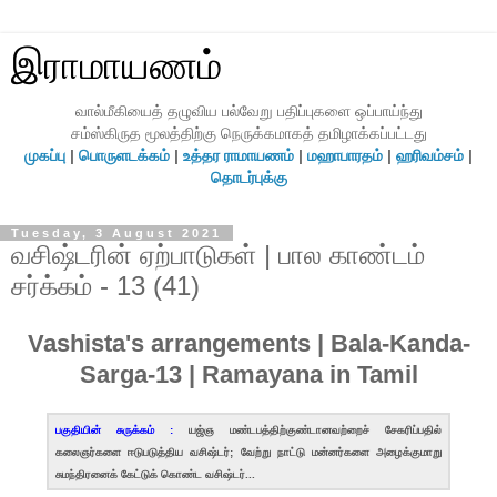
இராமாயணம்
வால்மீகியைத் தழுவிய பல்வேறு பதிப்புகளை ஒப்பாய்ந்து
சம்ஸ்கிருத மூலத்திற்கு நெருக்கமாகத் தமிழாக்கப்பட்டது
முகப்பு
|
பொருளடக்கம்
|
உத்தர ராமாயணம்
|
மஹாபாரதம்
|
ஹரிவம்சம்
|
தொடர்புக்கு
Tuesday, 3 August 2021
வசிஷ்டரின் ஏற்பாடுகள் | பால காண்டம்
சர்க்கம் - 13 (41)
Vashista's arrangements | Bala-Kanda-
Sarga-13 | Ramayana in Tamil
பகுதியின் சுருக்கம் :
யஜ்ஞ மண்டபத்திற்குண்டானவற்றைச் சேகரிப்பதில்
கலைஞர்களை ஈடுபடுத்திய வசிஷ்டர்; வேற்று நாட்டு மன்னர்களை அழைக்குமாறு
சுமந்திரனைக் கேட்டுக் கொண்ட வசிஷ்டர்...