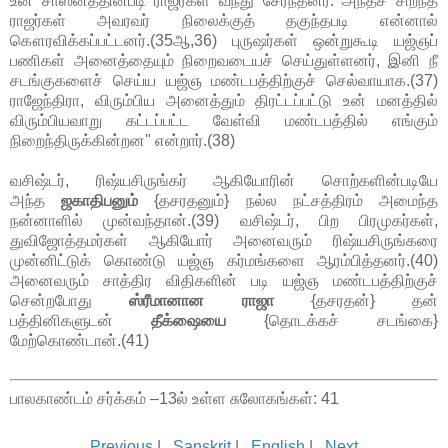
உன் சாஸனத்தின்படி ராஜர்கள் வந்து சேர்ந்தனர். அந்தச் சிறந்த
ராஜர்கள் அவரவர் நிலைக்குத் தகுந்தபடி என்னால்
கௌரவிக்கப்பட்டனர்.(35ஆ,36) புருஷர்கள் ஒன்றுகூடி யஜ்ஞப்
பணிகள் அனைத்தையும் நிறைவடையச் செய்துள்ளனர், இனி நீ
சடங்குகளைச் செய்ய யஜ்ஞ மண்டபத்திற்குச் செல்வாயாக.(37)
ராஜேந்திரா, விரும்பிய அனைத்தும் திரட்டப்பட்டு உன் மனத்தில்
விரும்பியவாறு கட்டப்பட்ட வேள்வி மண்டபத்தில் எங்கும்
நிறைந்திருக்கின்றன" என்றார்.(38)
வசிஷ்டர், ரிஷ்யசிருங்கர் ஆகியோரின் சொற்களின்படியே
அந்த
ஜகாதிபனும்
{தசரதனும்} நல்ல நட்சத்திரம் அமைந்த
நன்னாளில் முன்வந்தான்.(39) வசிஷ்டர், பிற பிரமுகர்கள்,
துவிஜோத்தமர்கள் ஆகியோர் அனைவரும் ரிஷ்யசிருங்கரை
முன்னிட்டுக் கொண்டு யஜ்ஞ கர்மங்களை ஆரம்பித்தனர்.(40)
அனைவரும் சாத்திர விதிகளின் படி யஜ்ஞ மண்டபத்திற்குச்
சென்றபோது
ஸ்ரீமானான ராஜா
{தசரதன்} தன்
பத்தினிகளுடன்
தீக்ஷையை
{தொடக்கச் சடங்கை}
மேற்கொண்டான்.(41)
பாலகாண்டம் சர்க்கம் –13ல் உள்ள சுலோகங்கள்: 41
Previous
|
Sanskrit
|
English
|
Next