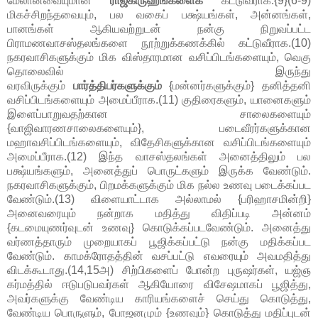
மேலானவையுமான
ராஜகிருஹங்களைக்
கட்டுவீராக.{9}(6-9)
மிகச்சிறந்தவையும், பல வகைப் பக்ஷ்யங்கள், அன்னங்கள்,
பானங்கள் ஆகியவற்றுடன் நன்கு நிறுவப்பட்ட
பிராமணவாசஸ்தலங்களை நூற்றுக்கணக்கில் கட்டுவீராக.(10)
நகரவாசிகளுக்கும் மிக விஸ்தாரமான வசிப்பிடங்களையும், வெகு
தொலைவில் இருந்து
வரவிருக்கும்
பார்த்திபர்களுக்கும்
{மன்னர்களுக்கும்} தனித்தனி
வசிப்பிடங்களையும் அமைப்பீராக.(11) குதிரைகளும், யானைகளும்
இளைப்பாறுவதற்கான சாலைகளையும்
{வாஜிவாரணசாலைகளையும்}, படைவீரர்களுக்கான
மஹாவசிப்பிடங்களையும், விதேசிகளுக்கான வசிப்பிடங்களையும்
அமைப்பீராக.(12) இந்த வாசஸ்தலங்கள் அனைத்திலும் பல
பக்ஷ்யங்களும், அனைத்துப் பொருட்களும் இருக்க வேண்டும்.
நகரவாசிகளுக்கும், பிறமக்களுக்கும் மிக நல்ல உணவு படைக்கப்பட
வேண்டும்.(13) விளையாட்டாக அல்லாமல் {பரிஹாசமின்றி}
அனைவரையும் நன்றாக மதித்து விதிப்படி அன்னம்
{கடமையுணர்வுடன் உணவு} கொடுக்கப்படவேண்டும். அனைத்து
வர்ணத்தாரும் முறையாகப் பூஜிக்கப்பட்டு நன்கு மதிக்கப்பட
வேண்டும். காமக்ரோதத்தின் வசப்பட்டு எவரையும் அவமதித்து
விடக்கூடாது.(14,15அ) சிற்பிகளைப் போன்ற புருஷர்கள், யஜ்ஞ
கர்மத்தில் ஈடுபடுபவர்கள் ஆகியோரை விசேஷமாகப் பூஜித்து,
அவர்களுக்கு வேண்டிய காரியங்களைச் செய்து கொடுத்து,
வேண்டிய பொருளும், போஜனமும் {உணவும்} கொடுத்து மதிப்புடன்