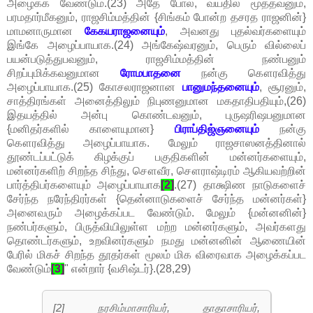
அழைக்க வேண்டும்.(23) அதே போல, வயதில் மூத்தவனும்,
பரமதார்மீகனும், ராஜசிம்மத்தின் {சிங்கம் போன்ற தசரத ராஜனின்}
மாமனாருமான
கேகயராஜனையும்
, அவனது புதல்வர்களையும்
இங்கே அழைப்பாயாக.(24) அங்கேஷ்வரனும், பெரும் வில்லைப்
பயன்படுத்துபவனும், ராஜசிம்மத்தின் நண்பனும்
சிறப்புமிக்கவனுமான
ரோமபாதனை
நன்கு கௌரவித்து
அழைப்பாயாக.(25) கோசலராஜனான
பானுமந்தனையும்
, சூரனும்,
சாத்திரங்கள் அனைத்திலும் நிபுணனுமான மகதாதிபதியும்,(26)
இதயத்தில் அன்பு கொண்டவனும், புருஷரிஷபனுமான
{மனிதர்களில் காளையுமான}
பிராப்திஜ்ஞனையும்
நன்கு
கௌரவித்து அழைப்பாயாக. மேலும் ராஜசாஸனத்தினால்
தூண்டப்பட்டுக் கிழக்குப் பகுதிகளின் மன்னர்களையும்,
மன்னர்களிற் சிறந்த சிந்து, சௌவீர, சௌராஷ்டிரம் ஆகியவற்றின்
பார்த்திபர்களையும் அழைப்பாயாக
[2]
.(27) தாக்ஷிண நாடுகளைச்
சேர்ந்த நரேந்திரர்கள் {தென்னாடுகளைச் சேர்ந்த மன்னர்கள்}
அனைவரும் அழைக்கப்பட வேண்டும். மேலும் {மன்னனின்}
நண்பர்களும், பிருத்வியிலுள்ள மற்ற மன்னர்களும், அவர்களது
தொண்டர்களும், உறவினர்களும் நமது மன்னனின் ஆணையின்
பேரில் மிகச் சிறந்த தூதர்கள் மூலம் மிக விரைவாக அழைக்கப்பட
வேண்டும்
[3]
" என்றார் {வசிஷ்டர்}.(28,29)
[2] நரசிம்மாசாரியர், தாதாசாரியர்,