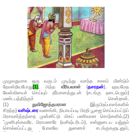
முழுவதுமாக ஒரு வருடம் முடிந்து வசந்த காலம் மீண்டும்
தோன்றியபோது
[1]
, அந்த
வீரியவான்
{
தசரதன்
}, ஹயமேத
வேள்வியைச் செய்யும் தீர்மானத்துடன் {சடங்கு நடைபெறும்}
மண்டபத்திற்குச் சென்றான்.
(1)
துவிஜோத்தமரான
{இருபிறப்பாளர்களில்
சிறந்த}
வசிஷ்டரை
வணங்கி, நியாயப்படி பிரதி பூஜை செய்யப்பட்டுப்
பிரசவார்த்தத்தை முன்னிட்டு மிகப் பணிவான சொற்களில்,(2)
"முனிபுங்கவரே, பிராமணரே {வசிஷ்டரிடம்}, என்னுடைய யஜ்ஞம்
சொல்லப்பட்டது போலவே துணைச் சடங்குகளுடனும்,