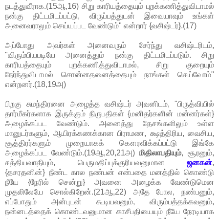
நடத்துவீராக.(15ஆ,16) சிறு காரியத்தையும் புறக்கணித்துவிடாமல்
நன்கு திட்டமிடப்பட்டு, விருப்பத்துடன் இவையாவும் உங்கள்
அனைவராலும் செய்யப்பட வேண்டும்" என்றார் {வசிஷ்டர்}.(17)
அப்போது அவர்கள் அனைவரும் சேர்ந்து வசிஷ்டரிடம்,
"விரும்பியபடியே அனைத்தும் நன்கு திட்டமிடப்படும். சிறு
காரியத்தையும் புறக்கணித்துவிடாமல், சிறு குறையும்
நேர்ந்துவிடாமல் சொன்னதனைத்தையும் நாங்கள் செய்வோம்"
என்றனர்.(18,19அ)
பிறகு சுமந்திரனை அழைத்த வசிஷ்டர் அவனிடம், "பிருத்வியில்
தார்மீகர்களாக இருக்கும் நிருபதிகள் {மனிதர்களின் மன்னர்கள்}
அழைக்கப்பட வேண்டும். அனைத்து தேசங்களிலும் உள்ள
மானுடர்களும், ஆயிரக்கணக்கான பிராமண, க்ஷத்திரிய, வைசிய,
சூத்திரர்களும் முறையாகக் கௌரவிக்கப்பட்டு இங்கே
அழைக்கப்பட வேண்டும்.(19ஆ,20,21அ)
மிதிலாபதியும்
, சூரனும்,
சத்தியவாதியும், பெருமதிப்புக்குரியவனுமான
ஜனகன்
,
{தசரதனின்} நீண்ட கால நண்பன் என்பதை மனத்தில் கொண்டு
நீயே {நேரில் சென்று} அவனை அழைக்க வேண்டுமென
முதலிலேயே சொல்கிறேன்.(21ஆ,22) அதே போல, நண்பனும்,
எப்போதும் அன்புடன் கூடியவனும், விரும்பத்தக்கவனும்,
நன்னடத்தைக் கொண்டவனுமான காசீபதியையும் நீயே நேரடியாக