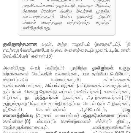
முதலியவர்களால் சூழப்பட்டு, உத்காதா அத்வர்யு
ஹோதா ப்ரஹ்மா ஆகிய இவர்கள் முதலிய
வ்யாபாரங்களைச் செய்ய ஓராண்டு நிரம்பி
மீளவும் வஸந்தருது வந்ததென்று கருத்து"
என்றிருக்கிறது.
துவிஜஸத்தமரான
அவர், அந்த ராஜனிடம் {தசரதனிடம்}, "நீ
எவற்றை வேண்டினாயோ அவை அனைத்தையும் முறைப்படியே நான்
செய்விப்பேன்" என்றார்.(5)
அதன்பிறகு அவர் {வசிஷ்டர்}, முதிர்ந்த
துவிஜர்கள்
, யஜ்ஞ
கர்மங்களைச் செய்வதில் வல்லவர்கள், பரம தார்மீகப் பெரியோர்,
ஸ்தாபிப்பதில் வல்லவர்கள்,{6} கர்மங்களைக்
கண்காணிப்பவர்கள்,
சில்பக்காரர்கள்
{கட்டுமானக் கலைஞர்கள்},
தச்சர்கள், கிணறு தோண்டுபவர்கள் {பணிக்கர்கள்}, கணக்கர்கள்,
சிற்பிகள்,
நட நர்த்தகர்கள்
{நடிகர்கள், ஆடற்கலைஞர்கள்},{7}
குற்றங்குறையில்லாமல் சாஸ்திரவிதிப்படி செயல்படும் அறிஞர்கள்,
நற்கேள்வி கொண்டவர்கள் ஆகியோரிடம், "
ராஜ
சாஸனத்தின்படி
{அரசகட்டளையின்படி}
யஜ்ஞகர்மங்களை
நீங்கள்
செய்வீராக.{8} பல்லாயிரம் செங்கற்களைச் சீக்கிரம் திரட்டி,
ராஜர்களுக்கானவையும், பலவிதகுணங்களில்