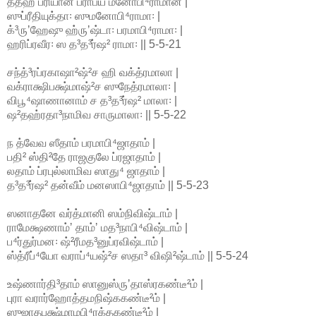
ததஹ் ப்ரியான் ப்ராப்ய மனோபி⁴ராமான் |
ஸுப்ரீதியுக்தா꞉ ஸுமனோபி⁴ராமா꞉ |
க்³ருʼஹேஷு ஹ்ருʼஷ்டா꞉ பரமாபி⁴ராமா꞉ |
ஹரிப்ரவீர꞉ ஸ த³த³ர்ஷ² ராமா꞉ || 5-5-21
சந்த்³ரப்ரகாஷா²ஷ்²ச ஹி வக்த்ரமாலா |
வக்ராக்ஷிபக்ஷ்மாஷ்²ச ஸுநேத்ரமாலா꞉ |
விபூ⁴ஷாணானாம் ச த³த³ர்ஷ² மாலா꞉ |
ஷ²தஹ்ரதா³நாமிவ சாருமாலா꞉ || 5-5-22
ந த்வேவ ஸீதாம் பரமாபி⁴ஜாதாம் |
பதி² ஸ்தி²தே ராஜகுலே ப்ரஜாதாம் |
லதாம் ப்ரபுல்லாமிவ ஸாது⁴ ஜாதாம் |
த³த³ர்ஷ² தன்வீம் மனஸாபி⁴ஜாதாம் || 5-5-23
ஸனாதனே வர்த்மானி ஸம்நிவிஷ்டாம் |
ராமேக்ஷணாம்ʼ தாம்ʼ மத³நாபி⁴விஷ்டாம் |
ப⁴ர்துர்மன꞉ ஷ்²ரீமத³னுப்ரவிஷ்டாம் |
ஸ்த்ரீப்⁴யோ வராப்⁴யஷ்²ச ஸதா³ விஷி²ஷ்டாம் || 5-5-24
உஷ்ணார்தி³தாம் ஸானுஸ்ருʼதாஸ்ரகண்டீ²ம் |
புரா வரார்ஹோத்தமநிஷ்ககண்டீ²ம் |
ஸுஜாதபக்ஷ்மாமபி⁴ரக்தகண்டீ²ம் |