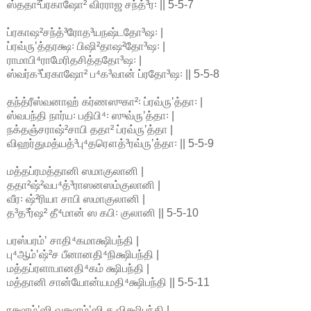
ஸ்ததா²ப்ரகாஷோ² விரராஜ சந்த்³ர꞉ || 5-5-7
ப்ரகாஷ²சந்த்³ரோத³யநஷ்டதோ³ஷ꞉ |
ப்ரவ்ருʼத்தரக்ஷ꞉ பிஷி²தாஷ²தோ³ஷ꞉ |
ராமாபி⁴ராமேரிதசித்ததோ³ஷ꞉ |
ஸ்வர்க³ப்ரகாஷோ² ப⁴க³வான் ப்ரதோ³ஷ꞉ || 5-5-8
தந்த்ரீஸ்வனாஹ் கர்ணஸுகா²꞉ ப்ரவ்ருʼத்தா꞉ |
ஸ்வபந்தி நார்ய꞉ பதிபி⁴꞉ ஸுவ்ருʼத்தா꞉ |
நக்தஞ்சராஷ்²சாபி ததா² ப்ரவ்ருʼத்தா |
விஹர்துமத்யத்³பு⁴தரௌத்³ரவ்ருʼத்தா꞉ || 5-5-9
மத்தப்ரமத்தானி ஸமாகுலானி |
ததா²ஷ்²வப⁴த்³ராஸனஸம்குலானி |
வீர꞉ ஷ்²ரியா சாபி ஸமாகுலானி |
த³த³ர்ஷ² தீ⁴மான் ஸ கபி꞉ குலானி || 5-5-10
பரஸ்பரம்ʼ சாதி⁴கமாக்ஷிபந்தி |
பு⁴ஆம்ʼஷ்²ச பீனானதி⁴நிக்ஷிபந்தி |
மத்தப்ரளாபானதி⁴கம் க்ஷிபந்தி |
மத்தானி சான்யோன்யமதி⁴க்ஷிபந்தி || 5-5-11
ரக்ஷாம்ʼஸி வக்ஷாம்ʼஸி ச விக்ஷிபந்தி |