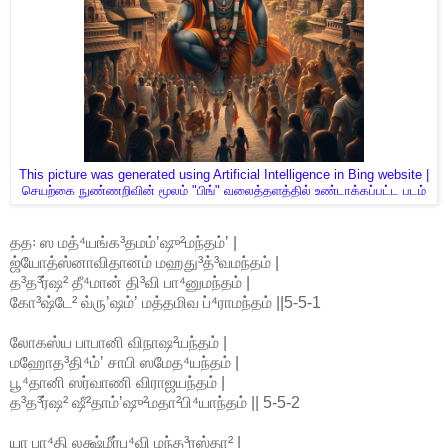
This picture was generated using Artificial Intelligence in Bing website |
செயற்கை நுண்ணறிவின் மூலம் "பிங்" வலைத்தளத்தில் உண்டாக்கப்பட்ட படம்
தத꞉ ஸ மத்⁴யங்க³தமம்ʼஷு²மந்தம்ʼ |
ஜ்யோத்ஸ்னாவிதானம் மஹது³த்³வமந்தம் |
த³த³ர்ஷ² தீ⁴மான் தி³வி பா⁴னுமந்தம் |
கோ³ஷ்டே² வ்ருʼஷம்ʼ மத்தமிவ ப்⁴ராமந்தம் ||5-5-1
லோகஸ்ய பாபானி விநாஷ²யந்தம் |
மஹோத³தி⁴ம்ʼ சாபி ஸமேத⁴யந்தம் |
பூ⁴தானி ஸர்வாணி விராஜயந்தம் |
த³த³ர்ஷ² ஷீ²தாம்ʼஷு²மதா²பி⁴யாந்தம் || 5-5-2
யா பா⁴தி லக்ஷ்மீர்பு⁴வி மந்த³ரஸ்தா² |