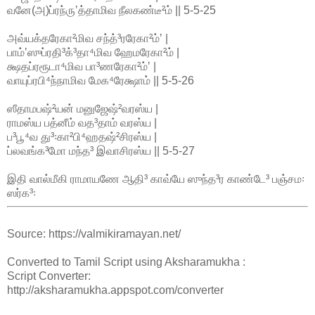
வனே(அ)ப்ரந்ருʼத்தாமிவ நீலகண்டீ²ம் || 5-5-25
அவ்யக்தரேகா²மிவ சந்த்³ரரேகா²ம்ʼ |
பாம்ʼஸுப்ரதி³க்³தா⁴மிவ ஹேமரேகா²ம் |
க்ஷதப்ரரூடா⁴மிவ பா³ணரேகா²ம்ʼ |
வாயுப்ரபி⁴ந்நாமிவ மேக⁴ரேக்ஷாம் || 5-5-26
ஸீதாமபஷ்²யன் மனுஜேஷ்²வரஸ்ய |
ராமஸ்ய பத்னீம் வத³தாம் வரஸ்ய |
ப³பூ⁴வ து³꞉கா²பி⁴ஹதஷ்²சிரஸ்ய |
ப்லவங்க³மோ மந்த³ இவாசிரஸ்ய || 5-5-27
இதி வால்மீகி ராமாயணே ஆதி³ காவ்யே ஸுந்த³ர காண்டே³ பஞ்சம꞉
ஸர்க³꞉
Source: https://valmikiramayan.net/
Converted to Tamil Script using Aksharamukha :
Script Converter:
http://aksharamukha.appspot.com/converter