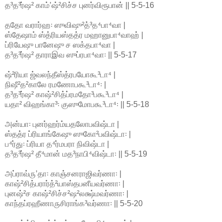
த³த³ர்ஷ² காம்ʼஷ்²சிச்ச புனர்விரூபான் || 5-5-16
ததோ வரார்ஹ꞉ ஸுவிஷு²த்³த⁴பா⁴வா |
ஸ்தேஷாம் ஸ்த்ரியஸ்தத்ர மஹானுபா⁴வாஹ் |
ப்ரியேஷு பானேஷு ச ஸக்தபா⁴வா |
த³த³ர்ஷ² தாராஇவ ஸுப்ரபா⁴வா꞉ || 5-5-17
ஷ்²ரியா ஜ்வலந்தீஸ்த்ரபயோகூ³டா⁴ |
நிஷீ²த²காலே ரமணோபகூ³டா⁴꞉ |
த³த³ர்ஷ² காஷ்²சித்ப்ரமதோ³பகூ³டா⁴ |
யதா² விஹங்கா³꞉ குஸுமோபகூ³டா⁴꞉ || 5-5-18
அன்யா꞉ புனர்ஹர்ம்யதலோபவிஷ்டா |
ஸ்தத்ர ப்ரியாங்கேஷு ஸுகோ²பவிஷ்டா꞉ |
ப⁴ர்து꞉ ப்ரியா த⁴ர்மபரா நிவிஷ்டா |
த³த³ர்ஷ² தீ⁴மான் மத³நாபி⁴விஷ்டா꞉ || 5-5-19
அப்ராவ்ருʼதா꞉ காஞ்சனராஜிவர்ணா꞉ |
காஷ்²சித்பரார்த்²யாஸ்தபனீயவர்ணா꞉ |
புனஷ்²ச காஷ்²சிச்ச²ஷ²லக்ஷ்மவர்ணா꞉ |
காந்தப்ரஹீணாருசிராங்க³வர்ணா꞉ || 5-5-20