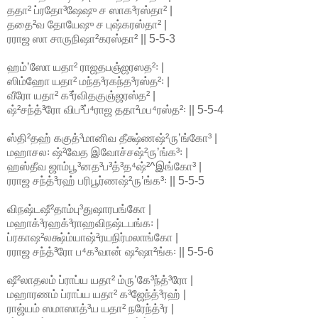
ததா² ப்ரதோ³ஷேஷு ச ஸாக³ரஸ்தா² |
ததை²வ தோயேஷு ச புஷ்கரஸ்தா² |
ரராஜ ஸா சாருநிஷா²கரஸ்தா² || 5-5-3
ஹம்ʼஸோ யதா² ராஜதபஞ்ஜரஸத²꞉ |
ஸிம்ஹோ யதா² மந்த³ரகந்த³ரஸ்த²꞉ |
வீரோ யதா² க³ர்விதகுஞ்ஜரஸ்த² |
ஷ்²சந்த்³ரோ விப³ப்⁴ராஜ ததா²மப⁴ரஸ்த²꞉ || 5-5-4
ஸ்தி²தஹ் ககுத்³மானிவ தீக்ஷ்ணஷ்²ருʼங்கோ³ |
மஹாசல꞉ ஷ்²வேத இவோச்சஷ்²ருʼங்க³꞉ |
ஹஸ்தீவ ஜாம்பூ³னத³ப³த்³த⁴ஷ்²^இங்கோ³ |
ரராஜ சந்த்³ரஹ் பரிபூர்ணஷ்²ருʼங்க³꞉ || 5-5-5
விநஷ்டஷீ²தாம்பு³துஷாரபங்கோ |
மஹாக்³ரஹக்³ராஹவிநஷ்டபங்க꞉ |
ப்ரகாஷ²லக்ஷ்ம்யாஷ்²ரயநிர்மலாங்கோ |
ரராஜ சந்த்³ரோ ப⁴க³வான் ஷ²ஷா²ங்க꞉ || 5-5-6
ஷீ²லாதலம் ப்ராப்ய யதா² ம்ருʼகே³ந்த்³ரோ |
மஹாரணம் ப்ராப்ய யதா² க³ஜேந்த்³ரஹ் |
ராஜ்யம் ஸமாஸாத்³ய யதா² நரேந்த்³ர |