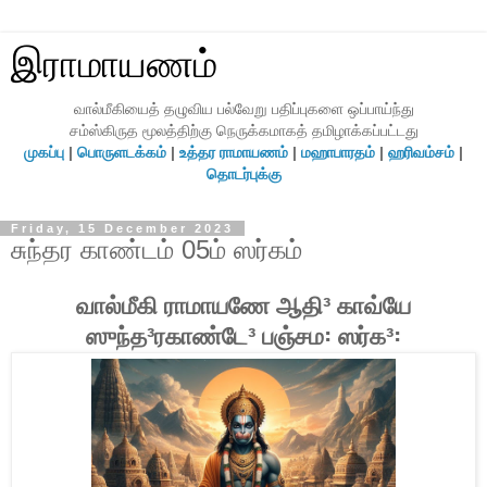
இராமாயணம்
வால்மீகியைத் தழுவிய பல்வேறு பதிப்புகளை ஒப்பாய்ந்து
சம்ஸ்கிருத மூலத்திற்கு நெருக்கமாகத் தமிழாக்கப்பட்டது
முகப்பு
|
பொருளடக்கம்
|
உத்தர ராமாயணம்
|
மஹாபாரதம்
|
ஹரிவம்சம்
|
தொடர்புக்கு
Friday, 15 December 2023
சுந்தர காண்டம் 05ம் ஸர்கம்
வால்மீகி ராமாயணே ஆதி³ காவ்யே
ஸுந்த³ரகாண்டே³ பஞ்சம꞉ ஸர்க³꞉