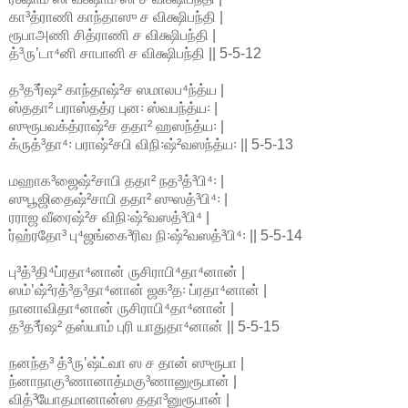
கா³த்ராணி காந்தாஸு ச விக்ஷிபந்தி |
ரூபாஅணி சித்ராணி ச விக்ஷிபந்தி |
த்³ருʼடா⁴னி சாபானி ச விக்ஷிபந்தி || 5-5-12
த³த³ர்ஷ² காந்தாஷ்²ச ஸமாலப⁴ந்த்ய |
ஸ்ததா² பராஸ்தத்ர புன꞉ ஸ்வபந்த்ய꞉ |
ஸுரூபவக்த்ராஷ்²ச ததா² ஹஸந்த்ய꞉ |
க்ருத்³தா⁴꞉ பராஷ்²சபி விநி꞉ஷ்²வஸந்த்ய꞉ || 5-5-13
மஹாக³ஜைஷ்²சாபி ததா² நத³த்³பி⁴꞉ |
ஸுபூஜிதைஷ்²சாபி ததா² ஸுஸத்³பி⁴꞉ |
ரராஜ வீரைஷ்²ச விநி꞉ஷ்²வஸத்³பி⁴ |
ர்ஹ்ரதோ³ பு⁴ஜங்கை³ரிவ நி꞉ஷ்²வஸத்³பி⁴꞉ || 5-5-14
பு³த்³தி⁴ப்ரதா⁴னான் ருசிராபி⁴தா⁴னான் |
ஸம்ʼஷ்²ரத்³த³தா⁴னான் ஜக³த꞉ ப்ரதா⁴னான் |
நானாவிதா⁴னான் ருசிராபி⁴தா⁴னான் |
த³த³ர்ஷ² தஸ்யாம் புரி யாதுதா⁴னான் || 5-5-15
நனந்த³ த்³ருʼஷ்ட்வா ஸ ச தான் ஸுரூபா |
ந்னாநாகு³ணானாத்மகு³ணானுரூபான் |
வித்³யோதமானான்ஸ ததா³னுரூபான் |