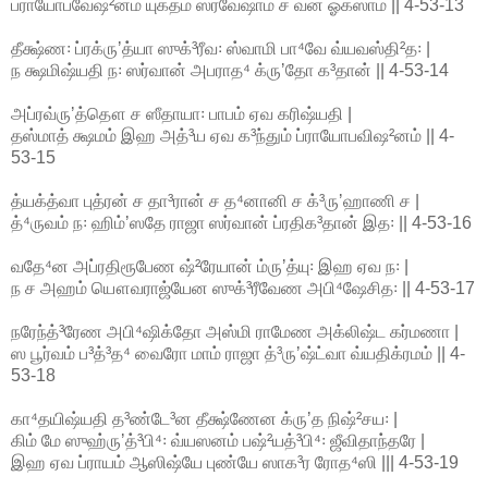
ப்ராயோபவேஷ²னம் யுக்தம் ஸர்வேஷாம் ச வன ஓகஸாம் || 4-53-13
தீக்ஷ்ண꞉ ப்ரக்ருʼத்யா ஸுக்³ரீவ꞉ ஸ்வாமி பா⁴வே வ்யவஸ்தி²த꞉ |
ந க்ஷமிஷ்யதி ந꞉ ஸர்வான் அபராத⁴ க்ருʼதோ க³தான் || 4-53-14
அப்ரவ்ருʼத்தௌ ச ஸீதாயா꞉ பாபம் ஏவ கரிஷ்யதி |
தஸ்மாத் க்ஷமம் இஹ அத்³ய ஏவ க³ந்தும் ப்ராயோபவிஷ²னம் || 4-
53-15
த்யக்த்வா புத்ரன் ச தா³ரான் ச த⁴னானி ச க்³ருʼஹாணி ச |
த்⁴ருவம் ந꞉ ஹிம்ʼஸதே ராஜா ஸர்வான் ப்ரதிக³தான் இத꞉ || 4-53-16
வதே⁴ன அப்ரதிரூபேண ஷ்²ரேயான் ம்ருʼத்யு꞉ இஹ ஏவ ந꞉ |
ந ச அஹம் யௌவராஜ்யேன ஸுக்³ரீவேண அபி⁴ஷேசித꞉ || 4-53-17
நரேந்த்³ரேண அபி⁴ஷிக்தோ அஸ்மி ராமேண அக்லிஷ்ட கர்மணா |
ஸ பூர்வம் ப³த்³த⁴ வைரோ மாம் ராஜா த்³ருʼஷ்ட்வா வ்யதிக்ரமம் || 4-
53-18
கா⁴தயிஷ்யதி த³ண்டே³ன தீக்ஷ்ணேன க்ருʼத நிஷ்²சய꞉ |
கிம் மே ஸுஹ்ருʼத்³பி⁴꞉ வ்யஸனம் பஷ்²யத்³பி⁴꞉ ஜீவிதாந்தரே |
இஹ ஏவ ப்ராயம் ஆஸிஷ்யே புண்யே ஸாக³ர ரோத⁴ஸி ||| 4-53-19