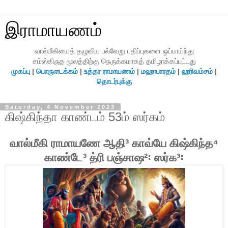
இராமாயணம்
வால்மீகியைத் தழுவிய பல்வேறு பதிப்புகளை ஒப்பாய்ந்து
சம்ஸ்கிருத மூலத்திற்கு நெருக்கமாகத் தமிழாக்கப்பட்டது
முகப்பு
|
பொருளடக்கம்
|
உத்தர ராமாயணம்
|
மஹாபாரதம்
|
ஹரிவம்சம்
|
தொடர்புக்கு
Saturday, 4 November 2023
கிஷ்கிந்தா காண்டம் 53ம் ஸர்கம்
வால்மீகி ராமாயணே ஆதி³ காவ்யே கிஷ்கிந்த⁴
காண்டே³ த்ரி பஞ்சாஷ²꞉ ஸர்க³꞉