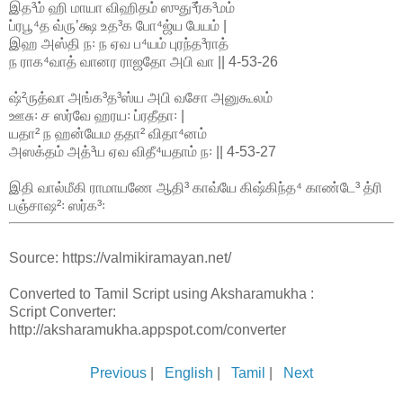
இத³ம் ஹி மாயா விஹிதம் ஸுது³ர்க³மம்
ப்ரபூ⁴த வ்ருʼக்ஷ உத³க போ⁴ஜ்ய பேயம் |
இஹ அஸ்தி ந꞉ ந ஏவ ப⁴யம் புரந்த³ராத்
ந ராக⁴வாத் வானர ராஜதோ அபி வா || 4-53-26
ஷ்²ருத்வா அங்க³த³ஸ்ய அபி வசோ அனுகூலம்
ஊசு꞉ ச ஸர்வே ஹரய꞉ ப்ரதீதா꞉ |
யதா² ந ஹன்யேம ததா² விதா⁴னம்
அஸக்தம் அத்³ய ஏவ விதீ⁴யதாம் ந꞉ || 4-53-27
இதி வால்மீகி ராமாயணே ஆதி³ காவ்யே கிஷ்கிந்த⁴ காண்டே³ த்ரி
பஞ்சாஷ²꞉ ஸர்க³꞉
Source: https://valmikiramayan.net/
Converted to Tamil Script using Aksharamukha :
Script Converter:
http://aksharamukha.appspot.com/converter
Previous
|
English
|
Tamil
|
Next