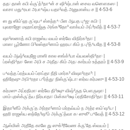
தத꞉ தான் கபி வ்ருʼத்³தா⁴ன் ச ஷி²ஷ்டான் சைவ வனௌகஸ꞉ |
வாசா மது⁴ரயா அபா⁴ஷ்ய யதா²வத் அனுமான்ய ச || 4-53-6
ஸ து ஸிம்ʼஹ ருʼஷப⁴ ஸ்கந்த⁴꞉ பீன ஆயத பு⁴ஜ꞉ கபி꞉ |
யுவராஜோ மஹாப்ராஜ்ஞ அங்க³தோ³ வாக்யம் அப்³ரவீத் || 4-53-7
ஷா²ஸனாத் கபி ராஜஸ்ய வயம் ஸர்வே விநிர்க³தா꞉ |
மாஸ꞉ பூர்ணோ பி³லஸ்தா²னாம் ஹரய꞉ கிம் ந பு³த்⁴யதே || 4-53-8
வயம் ஆஷ்²வயுஜே மாஸி கால ஸங்க்²யா வ்யவஸ்தி²தா꞉ |
ப்ரஸ்தி²தா꞉ ஸோ அபி ச அதீத꞉ கிம் அத꞉ கார்யம் உத்தரம் || 4-53-9
ப⁴வந்த ப்ரத்யயம் ப்ராப்தா நீதி மார்க³ விஷா²ரதா³꞉ |
ஹிதேஷு அபி⁴ரதா ப⁴ர்த்து꞉ நிஸ்ருʼஷ்டா꞉ ஸர்வ கர்மஸு || 4-53-10
கர்மஸு அப்ரதிமா꞉ ஸர்வே தி³க்ஷு விஷ்²ருத பௌருஷா꞉ |
மாம் புரஸ்க்ருʼத்ய நிர்யாதா꞉ பின்கா³க்ஷ ப்ரதிசோதி³தா꞉ || 4-53-11
இதா³னீம் அக்ருʼத அர்தா²னாம் மர்தவ்யம் ந அத்ர ஸம்ʼஷ²ய꞉ |
ஹரி ராஜஸ்ய ஸந்தே³ஷ²ம் அக்ருʼத்வா க꞉ ஸுகீ² ப⁴வேத் || 4-53-12
ஆஸ்மின் அதீதே காலே து ஸுக்³ரீவேண க்ருʼதே ஸ்வயம் |