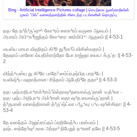
Bing - Artificial Intelligence Pictures collage | செயற்கை நுண்ணறிவின்
மூலம் "பிங்" வலைத்தளத்தில் கிடைத்த படங்களின் தொகுப்பு
தத꞉ தே த³த்³ருʼஷு²꞉ கோ⁴ரம் ஸாக³ரம் வருண ஆலயம் |
அபாரம் அபி⁴க³ர்ஜந்தம் கோ⁴ரை꞉ ஊர்மிபி⁴꞉ ஆகுலம் || 4-53-1
மயஸ்ய மாயா விஹிதம் கி³ரி து³ர்க³ம் விசின்வதாம் |
தேஷாம் மாஸோ வ்யதிக்ராந்தோ யோ ராஜ்ஞா ஸமய꞉ க்ருʼத꞉ || 4-53-
2
விந்த்⁴யஸ்ய து கி³ரே꞉ பாதே³ ஸம்ப்ரபுஷ்பித பாத³பே |
உபவிஷ்²ய மஹாத்மான꞉ சிந்தாம் ஆபேதி³ரே ததா³ || 4-53-3
தத꞉ புஷ்பாதிபா⁴ராக்³ராம்ˮல்ல்தாஷ²தஸமாவ்ருʼதான் -யத்³வா -
தத꞉ புஷ்ப அதிபா⁴ர அக்³ரான் லதா ஷ²த ஸமாவ்ருʼதான் |
த்³ருமான் வாஸந்திகான் த்³ருʼஷ்ட்வா ப³பூ⁴வு꞉ ப⁴ய ஷ²ன்கிதா꞉ || 4-
53-4
தே வஸந்தம் அனுப்ராப்தம் ப்ரதிவேத்³ய பரஸ்பரம் |
நஷ்ட ஸந்தே³ஷ² கால அர்தா² நிபேதுர் த⁴ரணீ தலே || 4-53-5