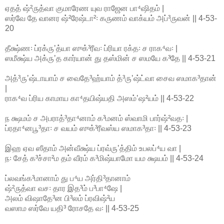
ஏதத் ஷ்²ருத்வா குமாரேண யுவ ராஜேன பா⁴ஷிதம் |
ஸர்வே தே வானர ஷ்²ரேஷ்டா²꞉ கருணம் வாக்யம் அப்³ருவன் || 4-53-
20
தீக்ஷ்ண꞉ ப்ரக்ருʼத்யா ஸுக்³ரீவ꞉ ப்ரியா ரக்த꞉ ச ராக⁴வ꞉ |
ஸமீக்ஷ்ய அக்ருʼத கார்யான் து தஸ்மின் ச ஸமயே க³தே || 4-53-21
அத்³ருʼஷ்டாயாம் ச வைதே³ஹ்யாம் த்³ருʼஷ்ட்வா சைவ ஸமாக³தான்
|
ராக⁴வ ப்ரிய காமாய கா⁴தயிஷ்யதி அஸம்ʼஷ²யம் || 4-53-22
ந க்ஷமம் ச அபராத்³தா⁴னாம் க³மனம் ஸ்வாமி பார்ஷ்²வத꞉ |
ப்ரதா⁴னபூ³தா꞉ ச வயம் ஸுக்³ரீவஸ்ய ஸமாக³தா꞉ || 4-53-23
இஹ ஏவ ஸீதாம் அன்வீக்ஷ்ய ப்ரவ்ருʼத்திம் உபலப்⁴ய வா |
ந꞉ சேத் க³ச்சா²ம தம் வீரம் க³மிஷ்யாமோ யம க்ஷயம் || 4-53-24
ப்லவங்க³மானாம் து ப⁴ய அர்தி³தானாம்
ஷ்²ருத்வா வச꞉ தார இத³ம் ப³பா⁴ஷே |
அலம் விஷாதே³ன பி³லம் ப்ரவிஷ்²ய
வஸாம ஸர்வே யதி³ ரோசதே வ꞉ || 4-53-25