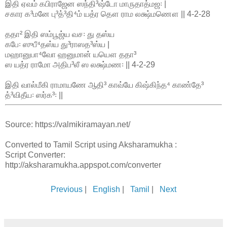
இதி ஏவம் கபிராஜேன ஸந்தி³ஷ்டோ மாருதாத்மஜ꞉ |
சகார க³மனே பு³த்³தி⁴ம் யத்ர தௌ ராம லக்ஷ்மணௌ || 4-2-28
ததா² இதி ஸம்பூஜ்ய வச꞉ து தஸ்ய
கபே꞉ ஸுபீ⁴தஸ்ய து³ராஸத³ஸ்ய |
மஹானுபா⁴வோ ஹனுமான் யயௌ ததா³
ஸ யத்ர ராமோ அதிப³லீ ஸ லக்ஷ்மண꞉ || 4-2-29
இதி வால்மீகி ராமாயணே ஆதி³ காவ்யே கிஷ்கிந்த⁴ காண்தே³
த்³விதீய꞉ ஸர்க³꞉ ||
Source: https://valmikiramayan.net/
Converted to Tamil Script using Aksharamukha :
Script Converter:
http://aksharamukha.appspot.com/converter
Previous
|
English
|
Tamil
|
Next