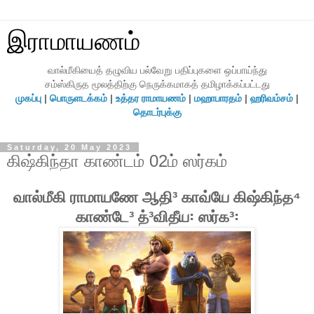
இராமாயணம்
வால்மீகியைத் தழுவிய பல்வேறு பதிப்புகளை ஒப்பாய்ந்து
சம்ஸ்கிருத மூலத்திற்கு நெருக்கமாகத் தமிழாக்கப்பட்டது
முகப்பு
|
பொருளடக்கம்
|
உத்தர ராமாயணம்
|
மஹாபாரதம்
|
ஹரிவம்சம்
|
தொடர்புக்கு
Saturday, 20 May 2023
கிஷ்கிந்தா காண்டம் 02ம் ஸர்கம்
வால்மீகி ராமாயணே ஆதி³ காவ்யே கிஷ்கிந்த⁴
காண்டே³ த்³விதீய꞉ ஸர்க³꞉