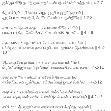
ஜக்³மு꞉ கி³ரி தடாத் தஸ்மாத்³ அன்யத் ஷி²க²ரம் உத்தமம் || 4-2-7
தே க்ஷிப்ரம் அபி⁴க³ம்ய அத² யூத²பா யூத²பர்ஷப⁴ம் |
ஹரயோ வானர ஷ்²ரேஷ்ட²ம் பரிவார்ய உபதஸ்தி²ரே || 4-2-8
ஏவம் ஏக ஆயன க³தா꞉ ப்லவமானா கி³ரே꞉ கி³ரிம் |
ப்ரகம்பயந்தோ வேகே³ன கி³ரீணாம் ஷி²க²ராணி ச || 4-2-9
தத꞉ ஷா²கா² ம்ருʼகா³꞉ ஸர்வே ப்லவமானா மஹாப³லா꞉ |
ப³ப⁴ஞ்ஜு꞉ ச நகா³ன் தத்ர புஷ்பிதான் து³ர்க³ம் ஆஷ்²ரிதான் || 4-2-
10
ஆப்லவந்தோ ஹரிவரா꞉ ஸர்வத꞉ தம் மஹாகி³ரிம் |
ம்ருʼக³ மார்ஜார ஷா²ர்தூ³ளான் த்ராஸயந்தோ யயு꞉ ததா³ || 4-2-11
தத꞉ ஸுக்³ரீவ ஸசிவா꞉ பர்வதேந்த்³ரே ஸமாஹிதா꞉ |
ஸங்க³ம்ய கபி முக்²யேன ஸர்வே ப்ராஞ்ஜலய꞉ ஸ்தி²தா꞉ || 4-2-12
தத꞉ து ப⁴ய ஸந்த்ரஸ்தம் வாலி கில்பி³ஷ ஷ²ன்கிதம் |
உவாச ஹனுமான் வாக்யம் ஸுக்³ரீவம் வாக்ய கோவித³꞉ || 4-2-13
ஸம்ப்⁴ரம꞉ த்யஜதாம் ஏஷ ஸர்வை꞉ வாலி க்ருʼதே மஹான் |