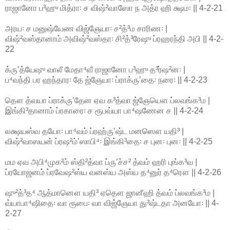
ராஜானோ ப³ஹு மித்ரா꞉ ச விஷ்²வாஸோ ந அத்ர ஹி க்ஷம꞉ || 4-2-21
அரய꞉ ச மனுஷ்யேண விஜ்ஞேயா꞉ ச²த்³ம சாரிண꞉ |
விஷ்²வஸ்தானாம் அவிஷ்²வஸ்தா꞉ சி²த்³ரேஷு ப்ரஹரந்தி அபி || 4-2-
22
க்ருʼத்யேஷு வாலீ மேதா⁴வீ ராஜானோ ப³ஹு த³ர்ஷ²ன꞉ |
ப⁴வந்தி பர ஹந்தார꞉ தே ஜ்ஞேயா꞉ ப்ராக்ருʼதை꞉ நரை꞉ || 4-2-23
தௌ த்வயா ப்ராக்ருʼதேன ஏவ க³த்வா ஜ்ஞேயௌ ப்லவங்க³ம |
இங்கி³தானாம் ப்ரகாரை꞉ ச ரூபவ்யா பா⁴ஷணேன ச || 4-2-24
லக்ஷயஸ்வ தயோ꞉ பா⁴வம் ப்ரஹ்ருʼஷ்ட மனஸௌ யதி³ |
விஷ்²வாஸயன் ப்ரஷ²ம்ʼஸாபி⁴꞉ இங்கி³தை꞉ ச புன꞉ புன꞉ || 4-2-25
மம ஏவ அபி⁴முக²ம் ஸ்தி²த்வா ப்ருʼச்ச² த்வம் ஹரி புங்க³வ |
ப்ரயோஜனம் ப்ரவேஷ²ஸ்ய வனஸ்ய அஸ்ய த⁴னுர் த⁴ரௌ || 4-2-26
ஷு²த்³த⁴ ஆத்மானௌ யதி³ ஏதௌ ஜானீஹி த்வம் ப்லவங்க³ம |
வ்யாபா⁴ஷிதை꞉ வா ரூபை꞉ வா விஜ்ஞேயா து³ஷ்டதா அனயோ꞉ || 4-
2-27