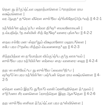
தௌ து த்³ருʼஷ்ட்வா மஹாத்மானௌ ப்⁴ராதரௌ ராம
லக்ஷ்மணௌ |
வர ஆயுத⁴ த⁴ரௌ வீரௌ ஸுக்³ரீவ꞉ ஷ்²ங்கிதோ(அ)ப⁴வத் || 4-2-1
உத்³விக்³ன ஹ்ருʼத³ய꞉ ஸர்வா தி³ஷ²꞉ ஸமவலோகயன் |
ந வ்யதிஷ்ட²த கஸ்மின் சித் தே³ஷே² வானர புங்க³வ꞉ || 4-2-2
நைவ சக்ரே மன꞉ ஸ்தா²தும் வீக்ஷமாணோ மஹாப³லௌ |
கபே꞉ பரம பீ⁴தஸ்ய சித்தம் வ்யவஸஸாத³ ஹ || 4-2-3
சிந்தயித்வா ஸ த⁴ர்மாத்மா விம்ருʼஷ்²ய கு³ரு லாக⁴வம் |
ஸுக்³ரீவ꞉ பரம உத்³விக்³ன꞉ ஸர்வை꞉ தை꞉ வானரை꞉ ஸஹ || 4-2-4
தத꞉ ஸ ஸசிவேப்⁴ய꞉ து ஸுக்³ரீவ꞉ ப்லவகா³தி⁴ப꞉ |
ஷ²ஷ²ம்ʼஸ பரம உத்³விக்³ன꞉ பஷ்²யன் தௌ ராம லக்ஷ்மணௌ || 4-
2-5
ஏதௌ வனம் இத³ம் து³ர்க³ம் வாலி ப்ரணிஹிதௌ த்⁴ருவம் |
ச²த்³மனா சீர வஸனௌ ப்ரசரந்தௌ இஹ ஆக³தௌ || 4-2-6
தத꞉ ஸுக்³ரீவ ஸசிவா த்³ருʼஷ்ட்வா பரம த⁴ன்வினௌ |