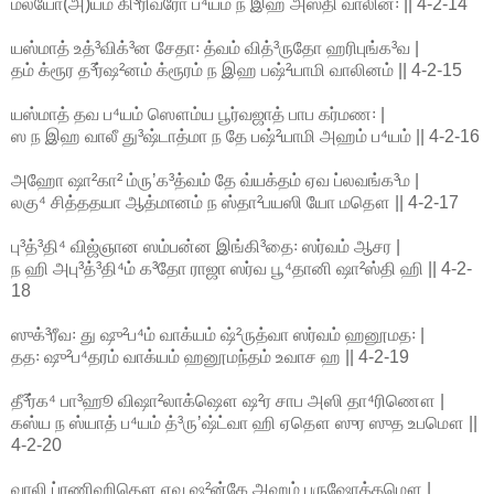
மலயோ(அ)யம் கி³ரிவரோ ப⁴யம் ந இஹ அஸ்தி வாலின꞉ || 4-2-14
யஸ்மாத் உத்³விக்³ன சேதா꞉ த்வம் வித்³ருதோ ஹரிபுங்க³வ |
தம் க்ரூர த³ர்ஷ²னம் க்ரூரம் ந இஹ பஷ்²யாமி வாலினம் || 4-2-15
யஸ்மாத் தவ ப⁴யம் ஸௌம்ய பூர்வஜாத் பாப கர்மண꞉ |
ஸ ந இஹ வாலீ து³ஷ்டாத்மா ந தே பஷ்²யாமி அஹம் ப⁴யம் || 4-2-16
அஹோ ஷா²கா² ம்ருʼக³த்வம் தே வ்யக்தம் ஏவ ப்லவங்க³ம |
லகு⁴ சித்ததயா ஆத்மானம் ந ஸ்தா²பயஸி யோ மதௌ || 4-2-17
பு³த்³தி⁴ விஜ்ஞான ஸம்பன்ன இங்கி³தை꞉ ஸர்வம் ஆசர |
ந ஹி அபு³த்³தி⁴ம் க³தோ ராஜா ஸர்வ பூ⁴தானி ஷா²ஸ்தி ஹி || 4-2-
18
ஸுக்³ரீவ꞉ து ஷு²ப⁴ம் வாக்யம் ஷ்²ருத்வா ஸர்வம் ஹனூமத꞉ |
தத꞉ ஷு²ப⁴தரம் வாக்யம் ஹனூமந்தம் உவாச ஹ || 4-2-19
தீ³ர்க⁴ பா³ஹூ விஷா²லாக்ஷௌ ஷ²ர சாப அஸி தா⁴ரிணௌ |
கஸ்ய ந ஸ்யாத் ப⁴யம் த்³ருʼஷ்ட்வா ஹி ஏதௌ ஸுர ஸுத உபமௌ ||
4-2-20
வாலி ப்ரணிஹிதௌ ஏவ ஷ²ன்கே அஹம் புருஷோத்தமௌ |