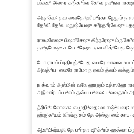
பந்நக³ அஸுர க³ந்த⁴ர்வ தே³வ தா³நவ ராக்ஷ
அஷ²க்ய꞉ தவ வைதே³ஹீ ப⁴ர்தா ஜேதும் ந ஸம
தே³வி தே³வ மநுஷ்யேஷு க³ந்த⁴ர்வேஷு பதத்
ராக்ஷஸேஷு பிஷா²சேஷு கிந்நரேஷு ம்ருʼகே³
தா³நவேஷு ச கோ⁴ரேஷு ந ஸ வித்³யேத ஷோ²
யோ ராமம் ப்ரதியுத்⁴யேத ஸமரே வாஸவ உபமம்
அவத்⁴ய꞉ ஸமரே ராமோ ந ஏவம் த்வம் வக்தும்
ந த்வாம் அஸ்மின் வநே ஹாதும் உத்ஸஹே ராக
அநிவார்யம் ப³லம் தஸ்ய ப³லை꞉ ப³லவதாம் அப
த்ரிபி⁴꞉ லோகை꞉ ஸமுதி³தை꞉ ஸ ஈஷ்²வரை꞉ 
ஹ்ருʼத³யம் நிர்வ்ருʼதம் தே அஸ்து ஸம்ʼதாப꞉
ஆக³மிஷ்யதி தே ப⁴ர்தா ஷீ²க்⁴ரம் ஹத்வா ம்ர