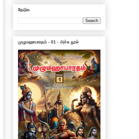
தேடுக
முழுமஹாபாரதம் - 01 - அச்சு நூல்