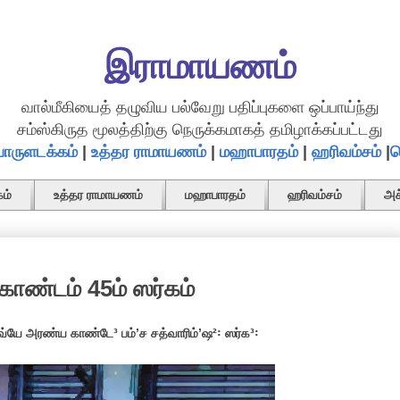
இராமாயணம்
வால்மீகியைத் தழுவிய பல்வேறு பதிப்புகளை ஒப்பாய்ந்து
சம்ஸ்கிருத மூலத்திற்கு நெருக்கமாகத் தமிழாக்கப்பட்டது
ொருளடக்கம்
|
உத்தர ராமாயணம்
|
மஹாபாரதம்
|
ஹரிவம்சம்
|
த
ம்
உத்தர ராமாயணம்
மஹாபாரதம்
ஹரிவம்சம்
அச
ாண்டம் 45ம் ஸர்கம்
்யே அரண்ய காண்டே³ பம்ʼச சத்வாரிம்ʼஷ²꞉ ஸர்க³꞉