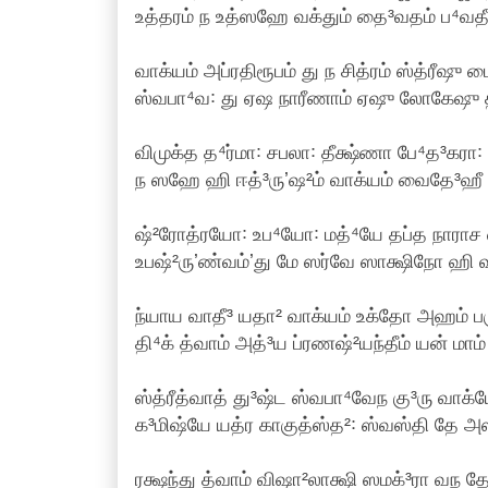
உத்தரம் ந உத்ஸஹே வக்தும் தை³வதம் ப⁴வதீ
வாக்யம் அப்ரதிரூபம் து ந சித்ரம் ஸ்த்ரீஷு ம
ஸ்வபா⁴வ꞉ து ஏஷ நாரீணாம் ஏஷு லோகேஷு த்
விமுக்த த⁴ர்மா꞉ சபலா꞉ தீக்ஷ்ணா பே⁴த³கரா꞉ ஸ
ந ஸஹே ஹி ஈத்³ருʼஷ²ம் வாக்யம் வைதே³ஹீ
ஷ்²ரோத்ரயோ꞉ உப⁴யோ꞉ மத்⁴யே தப்த நாராச ஸ
உபஷ்²ருʼண்வம்ʼது மே ஸர்வே ஸாக்ஷிநோ ஹி வ
ந்யாய வாதீ³ யதா² வாக்யம் உக்தோ அஹம் பர
தி⁴க் த்வாம் அத்³ய ப்ரணஷ்²யந்தீம் யன் மாம
ஸ்த்ரீத்வாத் து³ஷ்ட ஸ்வபா⁴வேந கு³ரு வாக்
க³மிஷ்யே யத்ர காகுத்ஸ்த²꞉ ஸ்வஸ்தி தே அஸ
ரக்ஷந்து த்வாம் விஷா²லாக்ஷி ஸமக்³ரா வந த