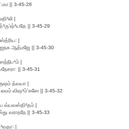
 மம || 3-45-28
ைதி²லி |
³ருʼஷ்²யதே || 3-45-29
்த்ரிய꞉ |
 ஜநக ஆத்மஜே || 3-45-30
ந்நிப⁴ம் |
நேசரா꞉ || 3-45-31
ுஷம் த்வயா |
் ஏவம் விஷ²ம்ʼகஸே || 3-45-32
யே வ்யவஸ்தி²தம் |
்து வராநநே || 3-45-33
ே³வதா꞉ |