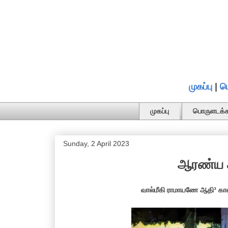
முகப்பு
|
ப
முகப்பு
பொருளடக்க
Sunday, 2 April 2023
ஆரண்ய க
வால்மீகி ராமாயணே ஆதி³ காவ