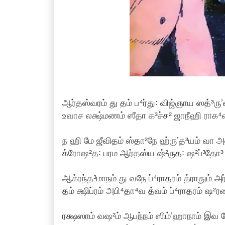
ஆர்தஸ்வரம் து தம் ப⁴ர்து꞉ விஜ்ஞாய ஸத்³ருʼ
உவாச லக்ஷ்மணம் ஸீதா க³ச்ச² ஜாநீஹி ராக⁴வ
ந ஹி மே ஜீவிதம் ஸ்தா²நே ஹ்ருʼத³யம் வா 
க்ரோஷ²த꞉ பரம ஆர்தஸ்ய ஷ்²ருத꞉ ஷ²ப்³தோ³ ம
ஆக்ரந்த³மாநம் து வநே ப்⁴ராதரம் த்ராதும் அ
தம் க்ஷிப்ரம் அபி⁴தா⁴வ த்வம் ப்⁴ராதரம் ஷ
ரக்ஷஸாம் வஷ²ம் ஆபந்நம் ஸிம்ʼஹாநாம் இவ க