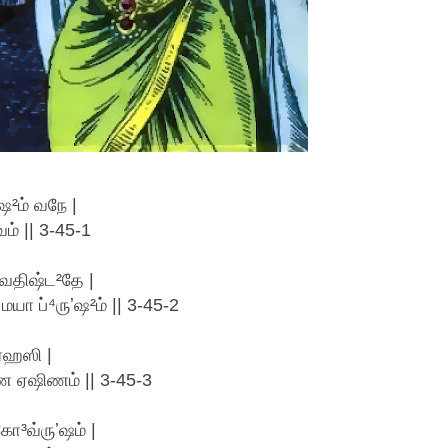
ஷ²ம் வநே |
ம் || 3-45-1
அவதிஷ்ட²தே |
யா ப்⁴ருʼஷ²ம் || 3-45-2
ர்ஹஸி |
²ரண ஏஷிணம் || 3-45-3
ோ³வ்ருʼஷம் |