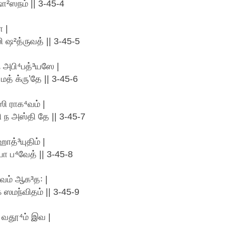
ா²ஸநம் || 3-45-4
 |
 ஷ²த்ருவத் || 3-45-5
ந அபி⁴பத்³யஸே |
மத் க்ருʼதே || 3-45-6
ஸி ராக⁴வம் |
 ந அஸ்தி தே || 3-45-7
ாத்³யுதிம் |
ா ப⁴வேத் || 3-45-8
்வம் ஆக³த꞉ |
ஸமந்விதம் || 3-45-9
க³ வதூ⁴ம் இவ |