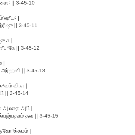
ஸை꞉ || 3-45-10
்ʼஷ²ய꞉ |
ரிஷு || 3-45-11
ஷு ச |
ப⁴நே || 3-45-12
 |
 அர்ஹஸி || 3-45-13
⁴வம் விநா |
ி || 3-45-14
ஸ அமரை꞉ அபி |
 த்யஜ்யதாம் தவ || 3-45-15
ுʼகோ³த்தமம் |