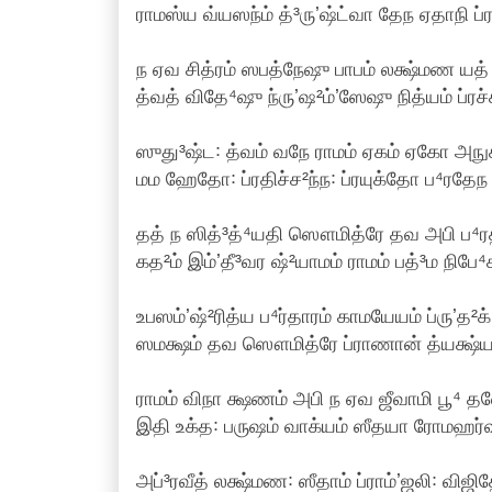
ராமஸ்ய வ்யஸந்ம் த்³ருʼஷ்ட்வா தேந ஏதாநி ப
ந ஏவ சித்ரம் ஸபத்நேஷு பாபம் லக்ஷ்மண யத்
த்வத் விதே⁴ஷு ந்ருʼஷ²ம்ʼஸேஷு நித்யம் ப்ரச்
ஸுது³ஷ்ட꞉ த்வம் வநே ராமம் ஏகம் ஏகோ அநுக
மம ஹேதோ꞉ ப்ரதிச்ச²ந்ந꞉ ப்ரயுக்தோ ப⁴ரதேந 
தத் ந ஸித்³த்⁴யதி ஸௌமித்ரே தவ அபி ப⁴ர
கத²ம் இம்ʼதீ³வர ஷ்²யாமம் ராமம் பத்³ம நிபே
உபஸம்ʼஷ்²ரித்ய ப⁴ர்தாரம் காமயேயம் ப்ருʼத²க்
ஸமக்ஷம் தவ ஸௌமித்ரே ப்ராணான் த்யக்ஷ்யா
ராமம் விநா க்ஷணம் அபி ந ஏவ ஜீவாமி பூ⁴ தல
இதி உக்த꞉ பருஷம் வாக்யம் ஸீதயா ரோமஹர்
அப்³ரவீத் லக்ஷ்மண꞉ ஸீதாம் ப்ராம்ʼஜலி꞉ விஜிதே