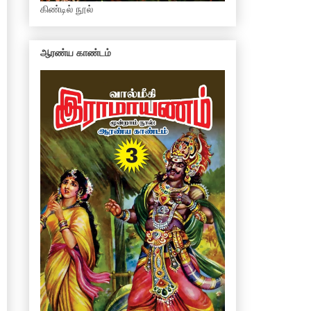
கிண்டில் நூல்
ஆரண்ய காண்டம்