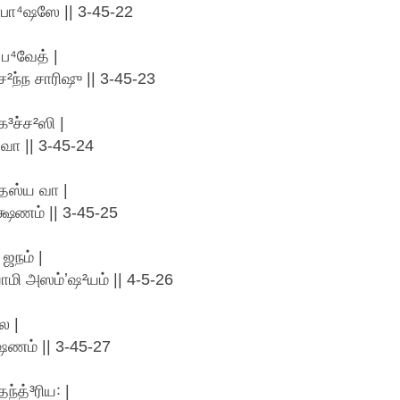
்ரபா⁴ஷஸே || 3-45-22
 ப⁴வேத் |
ச²ந்ந சாரிஷு || 3-45-23
³ச்ச²ஸி |
வா || 3-45-24
தஸ்ய வா |
⁴க்ஷணம் || 3-45-25
 ஜநம் |
மி அஸம்ʼஷ²யம் || 4-5-26
ே |
ஷணம் || 3-45-27
ந்த்³ரிய꞉ |