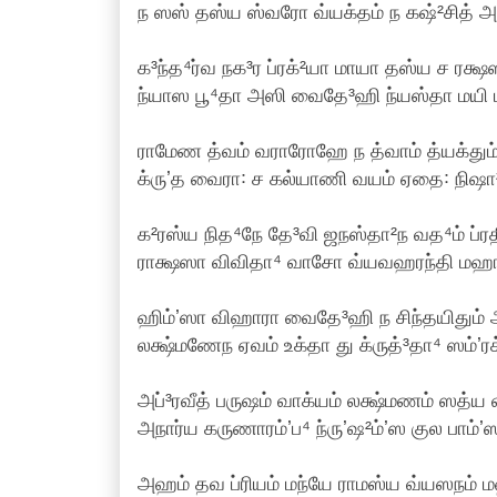
ந ஸஸ் தஸ்ய ஸ்வரோ வ்யக்தம் ந கஷ்²சித் அ
க³ந்த⁴ர்வ நக³ர ப்ரக்²யா மாயா தஸ்ய ச ரக்ஷஸ
ந்யாஸ பூ⁴தா அஸி வைதே³ஹி ந்யஸ்தா மயி 
ராமேண த்வம் வராரோஹே ந த்வாம் த்யக்து
க்ருʼத வைரா꞉ ச கல்யாணி வயம் ஏதை꞉ நிஷா²
க²ரஸ்ய நித⁴நே தே³வி ஜநஸ்தா²ந வத⁴ம் ப்ரத
ராக்ஷஸா விவிதா⁴ வாசோ வ்யவஹரந்தி மஹா
ஹிம்ʼஸா விஹாரா வைதே³ஹி ந சிந்தயிதும் 
லக்ஷ்மணேந ஏவம் உக்தா து க்ருத்³தா⁴ ஸம்ʼ
அப்³ரவீத் பருஷம் வாக்யம் லக்ஷ்மணம் ஸத்ய வ
அநார்ய கருணாரம்ʼப⁴ ந்ருʼஷ²ம்ʼஸ குல பாம்ʼ
அஹம் தவ ப்ரியம் மந்யே ராமஸ்ய வ்யஸநம் ம