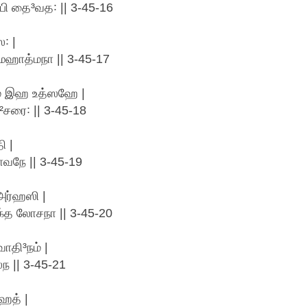
பி தை³வத꞉ || 3-45-16
꞉ |
மஹாத்மநா || 3-45-17
ம் இஹ உத்ஸஹே |
சரை꞉ || 3-45-18
ி |
வநே || 3-45-19
அர்ஹஸி |
ரக்த லோசநா || 3-45-20
ாதி³நம் |
ஸந || 3-45-21
ஹத் |