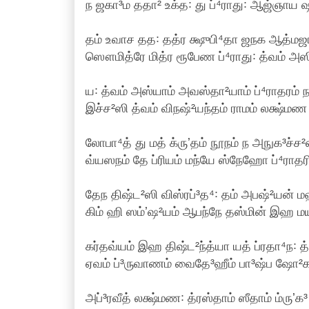
ந ஜகா³ம ததா² உக்த꞉ து ப்⁴ராது꞉ ஆஜ்ஞாய ஷ
தம் உவாச தத꞉ தத்ர க்ஷுபி⁴தா ஜநக ஆத்மஜா
ஸௌமித்ரே மித்ர ரூபேண ப்⁴ராது꞉ த்வம் அஸி
ய꞉ த்வம் அஸ்யாம் அவஸ்தா²யாம் ப்⁴ராதரம் 
இச்ச²ஸி த்வம் விநஷ்²யந்தம் ராமம் லக்ஷ்மண 
லோபா⁴த் து மத் க்ருʼதம் நூநம் ந அநுக³ச்ச²
வ்யஸநம் தே ப்ரியம் மந்யே ஸ்நேஹோ ப்⁴ராதரி
தேந திஷ்ட²ஸி விஸ்ரப்³த⁴꞉ தம் அபஷ்²யன் மஹ
கிம் ஹி ஸம்ʼஷ²யம் ஆபந்நே தஸ்மின் இஹ மய
கர்தவ்யம் இஹ திஷ்ட²ந்த்யா யத் ப்ரதா⁴ந꞉ த
ஏவம் ப்³ருவாணம் வைதே³ஹீம் பா³ஷ்ப ஷோ²க 
அப்³ரவீத் லக்ஷ்மண꞉ த்ரஸ்தாம் ஸீதாம் ம்ருʼ