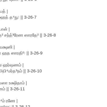
த் |
ஹத் த⁴நு꞉ || 3-26-7
யான் |
² சந்த்³ரேண ஸாரதே² || 3-26-8
வக்ஷஸி |
 ஹத ஸாரதி²꞉ || 3-26-9
ரோம ஹர்ஷணம் |
பி⁴மர்த³நம் || 3-26-10
ஸா உக்ஷிதாம் |
ம் || 3-26-11
க⁴ம் ரணே |
ா²சர꞉ || 3-26-12