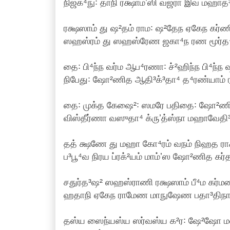
நிஜக்⁴நு꞉ தாநி ரக்ஷாம்ʼஸி வஜ்ரா இவ மஹாத்³
ரக்ஷஸாம் து ஷ²தம் ராம꞉ ஷ²தேந ஏகேந கர்ண
ஸஹஸ்ரம் து ஸஹஸ்ரேண ஜகா⁴ந ரண மூர்த⁴ந
தை꞉ பி⁴ந்ந வர்ம ஆப⁴ரணா꞉ ச்²ஹிந்ந பி⁴ந்ந
நிபேது꞉ ஷோ²ணித ஆதி³க்³தா⁴ த⁴ரண்யாம் ரஜ
தை꞉ முக்த கேஷை²꞉ ஸமரே பதிதை꞉ ஷோ²ணித
விஸ்தீர்ணா வஸுதா⁴ க்ருʼத்ஸ்நா மஹாவேதி³
தத் க்ஷணே து மஹா கோ⁴ரம் வநம் நிஹத ராக
ப³பூ⁴வ நிரய ப்ரக்²யம் மாம்ʼஸ ஷோ²ணித கர்த
சதுர்த³ஷ² ஸஹஸ்ராணி ரக்ஷஸாம் பீ⁴ம கர்மண
ஹதாநி ஏகேந ராமேண மாநுஷேண பதா³திநா |
தஸ்ய ஸைந்யஸ்ய ஸர்வஸ்ய க²ர꞉ ஷே²ஷோ ம