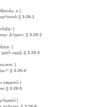
ிளோக்ய ச |
ஷா²சரான் || 3-26-1
ர்திந꞉ |
ை꞉ த்³ருமை꞉ || 3-26-2
ந்தத꞉ |
ண ஹரம் மஹத் || 3-26-3
 ஸாயகை꞉ |
ʼஷப⁴꞉ || 3-26-4
வ ரக்ஷஸாம் |
ா || 3-26-5
தூ³ஷணம் |
ு தூ³ஷண꞉ || 3-26-6