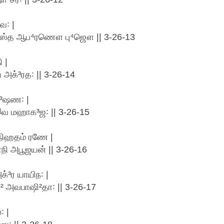
வ꞉ |
 ஸ ஹஸ்த ஆப⁴ரணௌ பு⁴ஜௌ || 3-26-13
 |
 அக்³ரத꞉ || 3-26-14
தூ³ஷண꞉ |
இவ மஹாக³ஜ꞉ || 3-26-15
 நிஹதம் ரணே |
நி அபூஜயன் || 3-26-16
க்³ர யாயிந꞉ |
ஷ² அவபாஷி²தா꞉ || 3-26-17
꞉ |