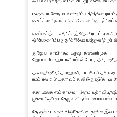
அயம் விநிஹத꞉ ஸம்ʼக்²யே தூ³ஷண꞉ ஸ பதா³ந
மஹத்யா ஸேநயா ஸார்த⁴ம் யுத்³த்⁴வா ராமம் 
ஷ²ஸ்த்ரை꞉ நாநா வித⁴ அகாரை꞉ ஹநத்⁴வம் ஸர
ஏவம் உக்த்வா க²ர꞉ க்ருத்³தோ⁴ ராமம் ஏவ அபி
ஷ்²யேநகா³மீ ப்ருʼது²க்³ரீவோ யஜ்ஞஷ²த்ருர் 
து³ர்ஜய꞉ கரவீராக்ஷ꞉ பருஷ꞉ காலகார்முக꞉ |
ஹேமமாலீ மஹாமாலீ ஸர்பஸ்யோ ருதி⁴ராஷ²ந꞉ 
த்³வாத³ஷ² ஏதே மஹாவீர்யா ப³ல அத்⁴யக்ஷ
ரமம் ஏவ அப்⁴யதா⁴வம்ʼத விஸ்ருʼஜம்ʼத꞉ ஷ²ர
தத꞉ பாவக ஸம்ʼகாஷை²꞉ ஹேம வஜ்ர விபூ⁴ஷி
ஜக⁴ந ஷே²ஷம் தேஜஸ்வீ தஸ்ய ஸைந்யஸ்ய ஸ
தே ருக்ம பும்ʼகா² விஷி²கா²꞉ ஸ தூ⁴மா இவ ப