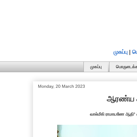
முகப்பு
|
ப
முகப்பு
பொருளடக்க
Monday, 20 March 2023
ஆரண்ய க
வால்மீகி ராமாயணே ஆதி³ 