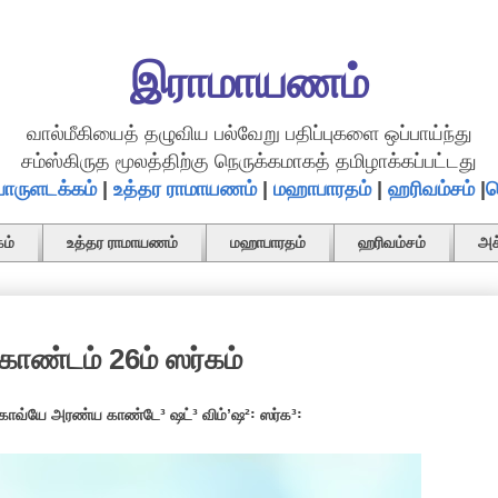
இராமாயணம்
வால்மீகியைத் தழுவிய பல்வேறு பதிப்புகளை ஒப்பாய்ந்து
சம்ஸ்கிருத மூலத்திற்கு நெருக்கமாகத் தமிழாக்கப்பட்டது
ொருளடக்கம்
|
உத்தர ராமாயணம்
|
மஹாபாரதம்
|
ஹரிவம்சம்
|
த
ம்
உத்தர ராமாயணம்
மஹாபாரதம்
ஹரிவம்சம்
அச
ாண்டம் 26ம் ஸர்கம்
காவ்யே அரண்ய காண்டே³ ஷட்³ விம்ʼஷ²꞉ ஸர்க³꞉