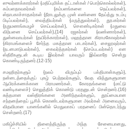
ஸுவர்ணக்காரர்கள் {மதிப்புமிக்க தட்டான்கள் / பொற்கொல்லர்கள்},
கம்பளதாவகர்கள் {கம்பளங்களை நெய்பவர்கள்},
ஸ்நாபகாச்சாதகர்கள் {நீராடலுக்கு முன் எண்ணை தேய்த்து உடம்பு
பிடிப்பவர்கள்}, வைத்தியர்கள் {மருத்துவர்கள்}, தூபகர்கள்
{நறுமணங்கமழச் செய்பவர்கள்}, சௌண்டிகர்கள் {மதுவை
விற்பனை செய்பவர்கள்},{14} ரஜகர்கள் {வண்ணார்கள்},
துன்னவாயர்கள் {தயிர்க்காரர்கள்}, மஹத்தான கிராமகோஷர்கள்
{கிராமங்களைச் சேர்ந்த மகத்தான பாடகர்கள்}, சைலூஷர்கள்
{நடனமாடுபவர்கள்}, கைவர்த்தகர்கள் {செம்படவர்கள்} என
ஸ்திரீகளுடன் கூடிய இவர்கள் யாவரும் இவ்வாறே சென்று
கொண்டிருந்தனர்.(12-15)
சமஹிதர்களும் {நலம் விரும்பும் பக்திமான்களும்},
நன்னடத்தைக்குப் புகழ் பெற்றவர்களும், வேத வித்துகளுமான
ஆயிரக்கணக்கான பிராமணர்கள், கோரதங்களை {மாட்டு
வண்டிகளைச்} செலுத்திக் கொண்டு பரதனுடன் சென்றனர்.(16)
சுத்தமான வஸ்திரங்களை அணிந்தவர்களும், தூய்மையான
சந்தனத்தைப் பூசிக் கொண்டவர்களுமான அவர்கள் அனைவரும்,
விதவிமான யானங்களில் மெதுவாகப் பரதனைப் பின்தொடர்ந்து
சென்றனர்.(17)
மகிழ்ச்சியில் திளைத்திருந்த அந்த சேனையானது,