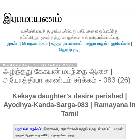
இராமாயணம்
வால்மீகியைத் தழுவிய பல்வேறு பதிப்புகளை ஒப்பாய்ந்து
சம்ஸ்கிருத மூலத்திற்கு நெருக்கமாகத் தமிழாக்கப்பட்டது
முகப்பு
|
பொருளடக்கம்
|
உத்தர ராமாயணம்
|
மஹாபாரதம்
|
ஹரிவம்சம்
|
தொடர்புக்கு
Wednesday, 19 October 2022
அழிந்தது கேகயன் மடந்தை ஆசை |
அயோத்தியா காண்டம் சர்க்கம் - 083 (26)
Kekaya daughter's desire perished |
Ayodhya-Kanda-Sarga-083 | Ramayana in
Tamil
பகுதியின் சுருக்கம்:
இராணிகள், அமைச்சர்கள் மற்றும் பிறருடன் புறப்பட்ட பரதன்;
குஹன் ஆளும் சிருங்கிபேரபுரத்தை அடைந்தது...