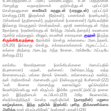
உடன்பிறந்தானிடம் அன்பு கொண்டவனும், உடன் பிறந்தானை
அழைத்து வருவதற்காகக் குடும்பத்துடன் புறப்பட்டுச்
சென்றவனுமான
கைகேயி சுதனுடன் {பரதனுடன்}
புறப்பட்டுச்
சென்றது.(18) இரதங்கள் {தேர்கள்}, யானங்கள் {வண்டிகள்},
அச்வங்கள் {குதிரைகள்}, குஞ்சரங்கள் {யானைகள்} ஆகியவற்றில்
இவ்வாறு வெகுதூரம் சென்றவர்கள், ஞாதி கணங்களுடன் அந்த
தேசத்தை {உறவினர்களுடன் சேர்ந்து அவ்விடத்தைக்} கவனமாக
ஆண்டு வந்தவனும், வீரனும், ராமனின் சகாவுமான
குஹன்
இருந்த
சிருங்கிபேரபுரத்தை
நோக்கிச் சென்று கங்கையை அடைந்தனர்.
(19,20) இவ்வாறு சென்று, சக்கரவாகங்களால் அழகூட்டப்பட்ட
கங்கை தீரத்தை அடைந்த அந்த சேனை, அங்கேயே அப்படியே
நின்றது.(21)
வாக்கிய கோவிதனான {வாக்கியங்களை அமைப்பதில்
நிபுணனான} பரதன், தன்னைப் பின்தொடர்ந்து வந்த
சேனையையும், மங்கல நீரைக் கொண்ட கங்கையையும் கண்டு,
தன் அதிகாரிகள் அனைவரிடமும் {பின்வருமாறு} பேசினான்:(22)
"என் சேனை அனைத்து வகையிலும் ஓய்வெடுக்க
வேண்டுமென்பது என் விருப்பம். இங்கே முகாமிட்டுவிட்டு நாளை
நாம் இந்நதியைக் கடப்போம்.(23) அதே வேளையில்,
ஸ்வர்க்கத்திற்குச் சென்ற மஹீபதியின்
{தசரதரின்} மறுமை
வாழ்வுக்காக, இந்த நதியில் இறங்கிப் புனித நீர்க்காணிக்கை
அளிக்க
நான் விரும்புகிறேன்" {என்றான் பரதன்}.(24)