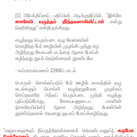
[1] பிபேக்திப்ராய் பதிப்பின் அடிக்குறிப்பில், "இங்கே
கைகேயி வருத்தம் தீர்ந்தவளாகிவிட்டாள்
என்று
தெரிகிறது" என்றிருக்கிறது.
எழுந்தது பெரும்படை ஏழு வேலையின்
மொழிந்த பேர் ஊழியின் முழங்கி முந்து எழ
அழிந்தது கேகயன் மடந்தை ஆசை போய்க்
கழிந்தது துயர் நெடுங்காதல் தூண்டவே
- கம்பராமாயணம் 2268ம் பாடல்
பொருள்: சொல்லப்படும் பேர் ஊழிக் காலத்தில் ஏழு
கடல்களும் பொங்கி எழுந்ததுபோல முழக்கம்
செய்தவாறே அந்தப் பெரும்படை முந்தி எழுந்து
புறப்படும்போது, கேகயயனுடைய மகளின்
{கைகேயியின்} ஆசை அழிந்தது; பேரன்பின்
தூண்டுதலால் அவளது துயரம் போய்க்கழிந்தது.
"மஹாபாஹுவும் {பெருந்தோள்களைக் கொண்டவனும்},
கருமேக
நிறத்தோனும்,
திடமான துணிவு கொண்டவனும், ஜகத்திலிருந்து