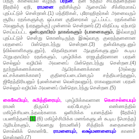
பிறகு காலையில் எழுந்த
பரதன்
, தன் உத்தம சியந்தனத்தில்
{தேரில்} ஏறி,
ராமனை
தரிசிக்கும் ஆசையில் சீக்கிரமாகப்
புறப்பட்டுச் சென்றான்.(1) மந்திரிகள், புரோஹிதர்கள் அனைவரும்
சூரிய ரதங்களுக்கு ஒப்பான குதிரைகள் பூட்டப்பட்ட ரதங்களில்
அவனுக்கு {பரதனுக்கு} முன்னால் சென்றனர்.(2) விதிப்படி ஏற்பாடு
செய்யப்பட்ட
ஒன்பதாயிரம் நாகங்களும் {யானைகளும்,
இவ்வாறு}
புறப்பட்டுச் சென்று கொண்டிருந்த இக்ஷ்வாகு குலநந்தனனான
பரதனைப் பின்தொடர்ந்து சென்றன.(3) தன்விகளுடனும்
{வில்லாளிகளுடனும்}, விதவிதமான ஆயுதங்களுடனும் கூடிய
அறுபதாயிரம் ரதங்களும், புகழ்மிக்க ராஜபுத்திரனான பரதன்
செல்லும் வழியில் அவனைப் பின்தொடர்ந்து சென்றன.(4)
நூற்றுக்கணக்கான, ஆயிரக்கணக்கான {அல்லது
லட்சக்கணக்கான} குதிரைப்படையினரும் சத்தியசந்தனும்,
ஜிதேந்திரியனும் {புலன்களை வென்றவனும்}, ராகவனுமான பரதன்
செல்லும் வழியில் அவனைப் பின்தொடர்ந்து சென்றன.(5)
கைகேயியும், சுமித்திரையும்,
புகழ்மிக்கவளான
கௌசல்யையும்
ராமன் திரும்பி வரப்போகும் எண்ணத்தில்
மகிழ்ச்சியடைந்தவர்களாக ஒளிமிக்க யானத்தில் {தேரில்}
பயணித்தனர்
[1]
.(6) மகிழ்ச்சிமிக்க மனங்களுடன் கூடிய {மொத்த}
ஆரியர்களும், அவனது {ராமனின்} சித்திரக் கதைகளைச்
சொல்லிக் கொண்டே
ராமனையும், லக்ஷ்மணனையும்
காணச்
சென்றனர்.(7)