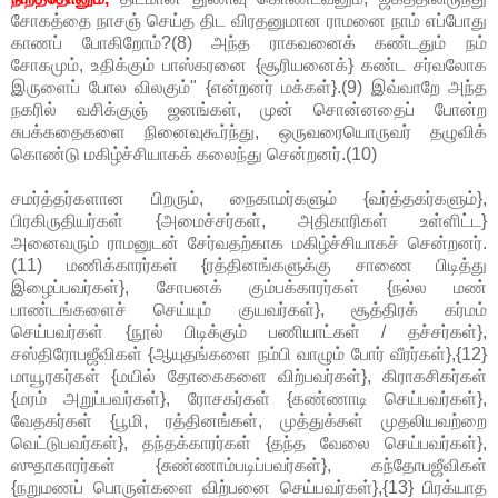
சோகத்தை நாசஞ் செய்த திட விரதனுமான ராமனை நாம் எப்போது
காணப் போகிறோம்?(8) அந்த ராகவனைக் கண்டதும் நம்
சோகமும், உதிக்கும் பாஸ்கரனை {சூரியனைக்} கண்ட சர்வலோக
இருளைப் போல விலகும்" {என்றனர் மக்கள்}.(9) இவ்வாறே அந்த
நகரில் வசிக்குஞ் ஜனங்கள், முன் சொன்னதைப் போன்ற
சுபக்கதைகளை நினைவுகூர்ந்து, ஒருவரையொருவர் தழுவிக்
கொண்டு மகிழ்ச்சியாகக் கலைந்து சென்றனர்.(10)
சமர்த்தர்களான பிறரும், நைகாமர்களும் {வர்த்தகர்களும்},
பிரகிருதியர்கள் {அமைச்சர்கள், அதிகாரிகள் உள்ளிட்ட}
அனைவரும் ராமனுடன் சேர்வதற்காக மகிழ்ச்சியாகச் சென்றனர்.
(11) மணிக்காரர்கள் {ரத்தினங்களுக்கு சாணை பிடித்து
இழைப்பவர்கள்}, சோபனக் கும்பக்காரர்கள் {நல்ல மண்
பாண்டங்களைச் செய்யும் குயவர்கள்}, சூத்திரக் கர்மம்
செய்பவர்கள் {நூல் பிடிக்கும் பணியாட்கள் / தச்சர்கள்},
சஸ்திரோபஜீவிகள் {ஆயுதங்களை நம்பி வாழும் போர் வீரர்கள்},{12}
மாயூரகர்கள் {மயில் தோகைகளை விற்பவர்கள்}, கிராகசிகர்கள்
{மரம் அறுப்பவர்கள்}, ரோசகர்கள் {கண்ணாடி செய்பவர்கள்},
வேதகர்கள் {பூமி, ரத்தினங்கள், முத்துக்கள் முதலியவற்றை
வெட்டுபவர்கள்}, தந்தக்காரர்கள் {தந்த வேலை செய்பவர்கள்},
ஸுதாகாரர்கள் {சுண்ணாம்படிப்பவர்கள்}, கந்தோபஜீவிகள்
{நறுமணப் பொருள்களை விற்பனை செய்பவர்கள்},{13} பிரக்யாத