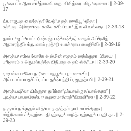
பூ⁴ஷயாம் ஆஸ கா³த்ராணி தை꞉ விசித்ரை꞉ விபூ⁴ஷணை꞉ || 2-39-
17
வ்யராஜயத வைதே³ஹீ வேஷ்²ம தத் ஸுவிபூ⁴ஷிதா |
உத்³யத꞉ அம்ஷு²மத꞉ காலே க²ம் ப்ரபா⁴ இவ விவஸ்வத꞉ || 2-39-18
தாம் பு⁴ஜாப்⁴யாம் பரிஷ்வஜ்ய ஷ்²வஷ்²ரூர் வசநம் அப்³ரவீத் |
அநாசரந்தீம் க்ருபணம் மூத்⁴நி உபாக்⁴ராய மைதி²லீம் || 2-39-19
அஸத்ய꞉ ஸர்வ லோகே அஸ்மின் ஸததம் ஸத்க்ருதா꞉ ப்ரியை꞉ |
ப⁴ர்தாரம் ந அநுமந்யந்தே விநிபாத க³தம் ஸ்த்ரிய꞉ || 2-39-20
ஏஷ ஸ்வபா⁴வோ நாரீணாமநுபூ⁴ய புரா ஸுக²ம் |
அல்பாமப்யாபத³ம் ப்ராப்ய து³ஷ்யந்தி ப்ரஜஹத்யபி || 2-39-21
அஸத்யஷீ²லா விக்ருதா து³ர்ர்கா³ஹ்யாஹ்ருத³யாஸ்ததா² |
யுவத்ய꞉ பாபஸம்கல்பா꞉ க்ஷணமாத்ராத்³விராகி³ண꞉ || 2-39-22
ந குலம் ந க்ருதம் வித்³யா ந த³த்தம் நாபி ஸம்க்³ரஹ꞉ |
ஸ்த்ரீணாம் க்³ருஹ்ணாதி ஹ்ருத³யமநித்யஹ்ருத³யா ஹி தா꞉ || 2-
39-23