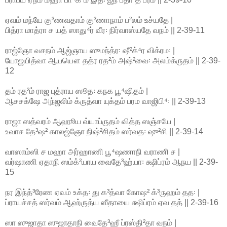
ஏவம் மந்யே கு³ணவதாம் கு³ணாநாம் ப²லம் உச்யதே |
பித்ரா மாத்ரா ச யத் ஸாது⁴ர் வீர꞉ நிர்வாஸ்யதே வநம் || 2-39-11
ராஜ்ஞோ வசநம் ஆஜ்ஞாய ஸுமந்த்ர꞉ ஷீ²க்⁴ர விக்ரம꞉ |
யோஜயித்வா ஆயயௌ தத்ர ரத²ம் அஷ்²வை꞉ அலம்க்ருதம் || 2-39-
12
தம் ரத²ம் ராஜ புத்ராய ஸூத꞉ கநக பூ⁴ஷிதம் |
ஆசசக்ஷே அந்ஜலிம் க்ருத்வா யுக்தம் பரம வாஜிபி⁴꞉ || 2-39-13
ராஜா ஸத்வரம் ஆஹூய வ்யாப்ருதம் வித்த ஸஞ்சயே |
உவாச தே³ஷ² காலஜ்ஞோ நிஷ்²சிதம் ஸர்வத꞉ ஷு²சி || 2-39-14
வாஸாம்ஸி ச மஹா அர்ஹாணி பூ⁴ஷணாநி வராணி ச |
வர்ஷாணி ஏதாநி ஸம்க்²யாய வைதே³ஹ்யா꞉ க்ஷிப்ரம் ஆநய || 2-39-
15
நர இந்த்³ரேண ஏவம் உக்த꞉ து க³த்வா கோஷ² க்³ருஹம் தத꞉ |
ப்ராயச்சத் ஸர்வம் ஆஹ்ருத்ய ஸீதாயை க்ஷிப்ரம் ஏவ தத் || 2-39-16
ஸா ஸுஜாதா ஸுஜாதாநி வைதே³ஹீ ப்ரஸ்தி²தா வநம் |