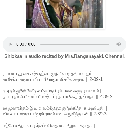
Shlokas in audio recited by Mrs.Ranganayaki, Chennai.
ராமஸ்ய து வச꞉ ஷ்²ருத்வா முநி வேஷ த⁴ரம் ச தம் |
ஸமீக்ஷ்ய ஸஹ பா⁴ர்யாபீ⁴ ராஜா விக³த சேதந꞉ || 2-39-1
ந ஏநம் து³ஹ்கே²ந ஸம்தப்த꞉ ப்ரத்யவைக்ஷத ராக⁴வம் |
ந ச ஏநம் அபி⁴ஸம்ப்ரேக்ஷ்ய ப்ரத்யபா⁴ஷத து³ர்மநா꞉ || 2-39-2
ஸ முஹூர்தம் இவ அஸம்ஜ்ஞோ து³ஹ்கி²த꞉ ச மஹீ பதி꞉ |
விலலாப மஹா பா³ஹூ ராமம் ஏவ அநுசிந்தயன் || 2-39-3
மந்யே க²லு மயா பூர்வம் விவத்ஸா ப³ஹவ꞉ க்ருதா꞉ |