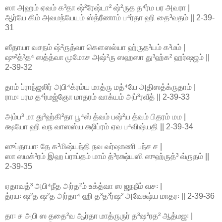
ஸா அஹம் ஏவம் க³தா ஷ்²ரேஷ்டா² ஷ்²ருத த⁴ர்ம பர அவரா |
ஆர்யே கிம் அவமந்யேயம் ஸ்த்ரீணாம் ப⁴ர்தா ஹி தை³வதம் || 2-39-
31
ஸீதாயா வசநம் ஷ்²ருத்வா கௌஸல்யா ஹ்ருத³யம் க³மம் |
ஷு²த்³த⁴ ஸத்த்வா முமோச அஷ்²ரு ஸஹஸா து³ஹ்க² ஹர்ஷஜம் ||
2-39-32
தாம் ப்ராந்ஜலிர் அபி⁴க்ரம்ய மாத்ரு மத்⁴யே அதிஸத்க்ருதாம் |
ராம꞉ பரம த⁴ர்மஜ்ஞோ மாதரம் வாக்யம் அப்³ரவீத் || 2-39-33
அம்ப³ மா து³ஹ்கி²தா பூ⁴ஸ் த்வம் பஷ்²ய த்வம் பிதரம் மம |
க்ஷயோ ஹி வந வாஸஸ்ய க்ஷிப்ரம் ஏவ ப⁴விஷ்யதி || 2-39-34
ஸுப்தாயா꞉ தே க³மிஷ்யந்தி நவ வர்ஷாணி பந்ச ச |
ஸா ஸமக்³ரம் இஹ ப்ராப்தம் மாம் த்³ரக்ஷ்யஸி ஸுஹ்ருத்³ வ்ருதம் ||
2-39-35
ஏதாவத்³ அபி⁴நீத அர்த²ம் உக்த்வா ஸ ஜநநீம் வச꞉ |
த்ரய꞉ ஷ²த ஷ²த அர்தா⁴ ஹி த³த³ர்ஷ² அவேக்ஷ்ய மாதர꞉ || 2-39-36
தா꞉ ச அபி ஸ ததை²வ ஆர்தா மாத்ருருர் த³ஷ²ரத² ஆத்மஜ꞉ |