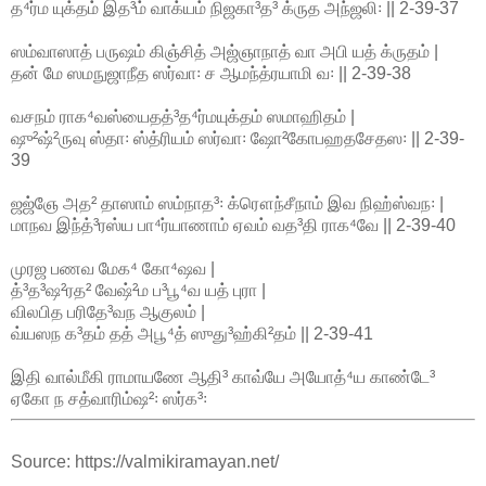
த⁴ர்ம யுக்தம் இத³ம் வாக்யம் நிஜகா³த³ க்ருத அந்ஜலி꞉ || 2-39-37
ஸம்வாஸாத் பருஷம் கிஞ்சித் அஜ்ஞாநாத் வா அபி யத் க்ருதம் |
தன் மே ஸமநுஜாநீத ஸர்வா꞉ ச ஆமந்த்ரயாமி வ꞉ || 2-39-38
வசநம் ராக⁴வஸ்யைதத்³த⁴ர்மயுக்தம் ஸமாஹிதம் |
ஷு²ஷ்²ருவு ஸ்தா꞉ ஸ்த்ரியம் ஸர்வா꞉ ஷோ²கோபஹதசேதஸ꞉ || 2-39-
39
ஜஜ்ஞே அத² தாஸாம் ஸம்நாத³꞉ க்ரௌந்சீநாம் இவ நிஹ்ஸ்வந꞉ |
மாநவ இந்த்³ரஸ்ய பா⁴ர்யாணாம் ஏவம் வத³தி ராக⁴வே || 2-39-40
முரஜ பணவ மேக⁴ கோ⁴ஷவ |
த்³த³ஷ²ரத² வேஷ்²ம ப³பூ⁴வ யத் புரா |
விலபித பரிதே³வந ஆகுலம் |
வ்யஸந க³தம் தத் அபூ⁴த் ஸுது³ஹ்கி²தம் || 2-39-41
இதி வால்மீகி ராமாயணே ஆதி³ காவ்யே அயோத்⁴ய காண்டே³
ஏகோ ந சத்வாரிம்ஷ²꞉ ஸர்க³꞉
Source: https://valmikiramayan.net/