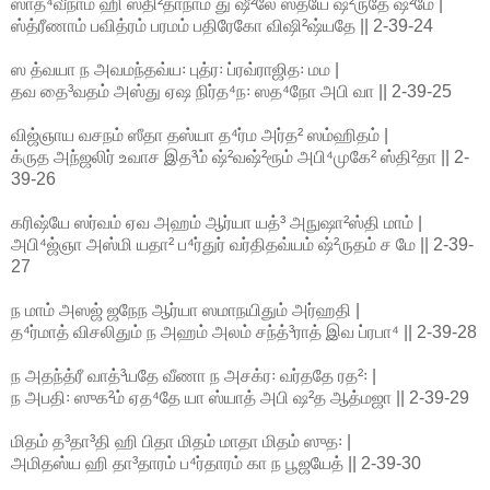
ஸாத்⁴வீநாம் ஹி ஸ்தி²தாநாம் து ஷீ²லே ஸத்யே ஷ்²ருதே ஷ²மே |
ஸ்த்ரீணாம் பவித்ரம் பரமம் பதிரேகோ விஷி²ஷ்யதே || 2-39-24
ஸ த்வயா ந அவமந்தவ்ய꞉ புத்ர꞉ ப்ரவ்ராஜித꞉ மம |
தவ தை³வதம் அஸ்து ஏஷ நிர்த⁴ந꞉ ஸத⁴நோ அபி வா || 2-39-25
விஜ்ஞாய வசநம் ஸீதா தஸ்யா த⁴ர்ம அர்த² ஸம்ஹிதம் |
க்ருத அந்ஜலிர் உவாச இத³ம் ஷ்²வஷ்²ரூம் அபி⁴முகே² ஸ்தி²தா || 2-
39-26
கரிஷ்யே ஸர்வம் ஏவ அஹம் ஆர்யா யத்³ அநுஷா²ஸ்தி மாம் |
அபி⁴ஜ்ஞா அஸ்மி யதா² ப⁴ர்துர் வர்திதவ்யம் ஷ்²ருதம் ச மே || 2-39-
27
ந மாம் அஸஜ் ஜநேந ஆர்யா ஸமாநயிதும் அர்ஹதி |
த⁴ர்மாத் விசலிதும் ந அஹம் அலம் சந்த்³ராத் இவ ப்ரபா⁴ || 2-39-28
ந அதந்த்ரீ வாத்³யதே வீணா ந அசக்ர꞉ வர்ததே ரத²꞉ |
ந அபதி꞉ ஸுக²ம் ஏத⁴தே யா ஸ்யாத் அபி ஷ²த ஆத்மஜா || 2-39-29
மிதம் த³தா³தி ஹி பிதா மிதம் மாதா மிதம் ஸுத꞉ |
அமிதஸ்ய ஹி தா³தாரம் ப⁴ர்தாரம் கா ந பூஜயேத் || 2-39-30