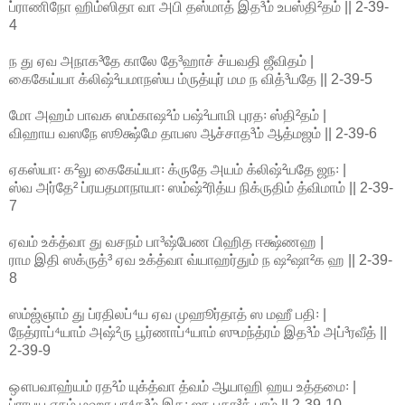
ப்ராணிநோ ஹிம்ஸிதா வா அபி தஸ்மாத் இத³ம் உபஸ்தி²தம் || 2-39-
4
ந து ஏவ அநாக³தே காலே தே³ஹாச் ச்யவதி ஜீவிதம் |
கைகேய்யா க்லிஷ்²யமாநஸ்ய ம்ருத்யுர் மம ந வித்³யதே || 2-39-5
மோ அஹம் பாவக ஸம்காஷ²ம் பஷ்²யாமி புரத꞉ ஸ்தி²தம் |
விஹாய வஸநே ஸூக்ஷ்மே தாபஸ ஆச்சாத³ம் ஆத்மஜம் || 2-39-6
ஏகஸ்யா꞉ க²லு கைகேய்யா꞉ க்ருதே அயம் க்லிஷ்²யதே ஜந꞉ |
ஸ்வ அர்தே² ப்ரயதமாநாயா꞉ ஸம்ஷ்²ரித்ய நிக்ருதிம் த்விமாம் || 2-39-
7
ஏவம் உக்த்வா து வசநம் பா³ஷ்பேண பிஹித ஈக்ஷ்ணஹ |
ராம இதி ஸக்ருத்³ ஏவ உக்த்வா வ்யாஹர்தும் ந ஷ²ஷா²க ஹ || 2-39-
8
ஸம்ஜ்ஞாம் து ப்ரதிலப்⁴ய ஏவ முஹூர்தாத் ஸ மஹீ பதி꞉ |
நேத்ராப்⁴யாம் அஷ்²ரு பூர்ணாப்⁴யாம் ஸுமந்த்ரம் இத³ம் அப்³ரவீத் ||
2-39-9
ஔபவாஹ்யம் ரத²ம் யுக்த்வா த்வம் ஆயாஹி ஹய உத்தமை꞉ |
ப்ராபய ஏநம் மஹா பா⁴க³ம் இத꞉ ஜந பதா³த் பரம் || 2-39-10