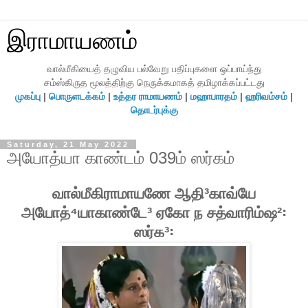
இராமாயணம்
வால்மீகியைத் தழுவிய பல்வேறு பதிப்புகளை ஒப்பாய்ந்து
சம்ஸ்கிருத மூலத்திற்கு நெருக்கமாகத் தமிழாக்கப்பட்டது
முகப்பு
|
பொருளடக்கம்
|
உத்தர ராமாயணம்
|
மஹாபாரதம்
|
ஹரிவம்சம்
|
தொடர்புக்கு
Saturday, 21 May 2022
அயோத்யா காண்டம் 039ம் ஸர்கம்
வால்மீகிராமாயணே ஆதி³காவ்யே
அயோத்⁴யாகாண்டே³ ஏகோ ந சத்வாரிம்ஷ²꞉
ஸர்க³꞉