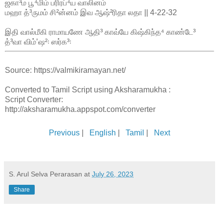
ஜகா³ம பூ⁴மிம் பரிரப்⁴ய வாலினம்
மஹா த்³ருமம் சி²ன்னம் இவ ஆஷ்²ரிதா லதா || 4-22-32
இதி வால்மீகி ராமாயணே ஆதி³ காவ்யே கிஷ்கிந்த⁴ காண்டே³
த்³வா விம்ʼஷ²꞉ ஸர்க³꞉
Source: https://valmikiramayan.net/
Converted to Tamil Script using Aksharamukha :
Script Converter:
http://aksharamukha.appspot.com/converter
Previous
|
English
|
Tamil
|
Next
S. Arul Selva Perarasan
at
July 26, 2023
Share