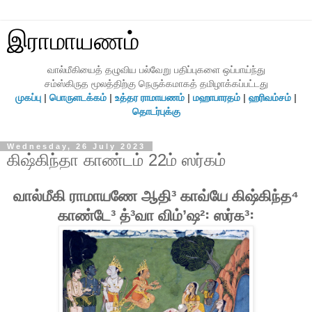
இராமாயணம்
வால்மீகியைத் தழுவிய பல்வேறு பதிப்புகளை ஒப்பாய்ந்து
சம்ஸ்கிருத மூலத்திற்கு நெருக்கமாகத் தமிழாக்கப்பட்டது
முகப்பு
|
பொருளடக்கம்
|
உத்தர ராமாயணம்
|
மஹாபாரதம்
|
ஹரிவம்சம்
|
தொடர்புக்கு
Wednesday, 26 July 2023
கிஷ்கிந்தா காண்டம் 22ம் ஸர்கம்
வால்மீகி ராமாயணே ஆதி³ காவ்யே கிஷ்கிந்த⁴
காண்டே³ த்³வா விம்ʼஷ²꞉ ஸர்க³꞉