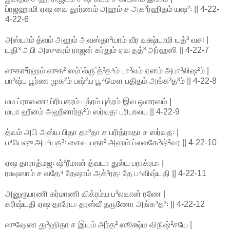
ப்ரஜஹாமி ஏஷ வை தூர்ணம் அஹம் ச அக³ர்ஹிதம் யஷ²꞉ || 4-22-
4-22-6
அஸ்யாம் த்வம் அஹம் அவஸ்தா²யாம் வீர வக்ஷ்யாமி யத்³ வச꞉ |
யதி³ அபி அஸுகரம் ராஜன் கர்தும் ஏவ தத்³ அர்ஹஸி || 4-22-7
ஸுகா²ர்ஹம் ஸுக² ஸம்ʼவ்ருʼத்³த⁴ம் பா³லம் ஏனம் அபா³லிஷ²ம் |
பா³ஷ்ப பூர்ண முக²ம் பஷ்²ய பூ⁴மௌ பதிதம் அங்க³த³ம் || 4-22-8
மம ப்ராணை꞉ ப்ரியதரம் புத்ரம் புத்ரம் இவ ஔரஸம் |
மயா ஹீனம் அஹீனார்த²ம் ஸர்வத꞉ பரிபாலய || 4-22-9
த்வம் அபி அஸ்ய பிதா தா³தா ச பரித்ராதா ச ஸர்வத꞉ |
ப⁴யேஷு அப⁴யத³꞉ சைவ யதா² அஹம் ப்லவகே³ஷ்²வர || 4-22-10
ஏஷ தாராத்மஜ꞉ ஷ்²ரீமான் த்வயா துல்ய பராக்ரம꞉ |
ரக்ஷஸாம் ச வதே⁴ தேஷாம் அக்³ரத꞉ தே ப⁴விஷ்யதி || 4-22-11
அனுரூபாணி கர்மாணி விக்ரம்ய ப³லவான் ரணே |
கரிஷ்யதி ஏஷ தாரேய꞉ தரஸ்வீ தருணோ அங்க³த³꞉ || 4-22-12
ஸுஷேண து³ஹிதா ச இயம் அர்த² ஸூக்ஷ்ம விநிஷ்²சயே |