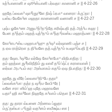
உத்³யானானி ச ஷூ²ன்யானி பர்வதா꞉ கானானி ச || 4-22-26
ஹதே ப்லவக³ ஷா²ர்தூ³ளே நிஷ் ப்ரபா⁴ வானரா꞉ க்ருʼதா꞉ |
யஸ்ய வேகே³ன மஹதா கானனானி வனானி ச || 4-22-27
புஷ்ப ஓகே⁴ண அனுப³த்³த⁴ந்தே கரிஷ்யதி தத் அத்³ய கஹ꞉ |
யேன த³த்தம் மஹத் யுத்³த⁴ம் க³ந்த⁴ர்வஸ்ய மஹாத்மன꞉ || 4-22-28
கோ³ளப⁴ஸ்ய மஹாபா³ஹு꞉ த³ஷ² வர்ஷாணி பஞ்ச ச |
ந ஏவ ராத்ரௌ ந தி³வஸே தத் யுத்³த⁴ம் உபஷா²ம்யதி || 4-22-29
தத꞉ ஷோட³ஷ²மே வர்ஷே கோ³ளபோ⁴ விநிபாதித꞉ |
தம் ஹத்வா து³ர்விநீதிம் து வாலீ த³ம்ʼஷ்ட்ர கராளவான் |
ஸர்வா அப⁴யம் கர꞉ அஸ்மாகம் கத²ம் ஏஷ நிபாதித꞉ || 4-22-30
ஹதே து வீரே ப்லவகா³தி⁴பே ததா³
ப்லவங்க³மா꞉ தத்ர ந ஷ²ர்ம லேபி⁴ரே |
வனே சரா꞉ ஸிம்ʼஹ யுதே மஹாவனே
யதா² ஹி கா³வோ நிஹதே க³வாம் பதௌ || 4-22-31
தத꞉ து தாரா வ்யஸன அர்ணவ ப்லுதா
ம்ருʼதஸ்யா ப⁴ர்துர் வத³னம் ஸமீக்ஷ்ய ஸா |