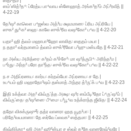
ஸ்தி²தம் |
ஸம்ʼஸித்³த⁴꞉ ப்ரேத்ய பா⁴வாய ஸ்னேஹாத் அங்க³த³ம் அப்³ரவீத் ||
4-22-19
தே³ஷ² காலௌ ப⁴ஜஸ்வ அத்³ய க்ஷமமாண꞉ ப்ரிய அப்ரியே |
ஸுக² து³꞉க² ஸஹ꞉ காலே ஸுக்³ரீவ வஷ²கோ³ ப⁴வ || 4-22-20
யதா² ஹி த்வம் மஹாபா³ஹோ லாலித꞉ ஸததம் மயா |
ந ததா² வர்தமானம் த்வாம் ஸுக்³ரீவோ ப³ஹு மன்யதே || 4-22-21
நா அஸ்ய அமித்ரை꞉ க³தம் க³ச்சே²꞉ மா ஷ²த்ருபி⁴꞉ அரிந்த³ம |
ப⁴ர்து꞉ அர்த² பரோ தா³ந்த꞉ ஸுக்³ரீவ வஷ²கோ³ ப⁴வ || 4-22-22
ந ச அதிப்ரணய꞉ கார்ய꞉ கர்தவ்யோ அப்ரணய꞉ ச தே |
உப⁴யம் ஹி மஹாதோ³ஷம் தஸ்மாத் அந்தர த்³ருʼக் ப⁴வ || 4-22-23
இதி உக்த்வா அத² விவ்ருʼத்த அக்ஷ꞉ ஷ²ர ஸம்பீடி³தோ ப்⁴ருʼஷ²ம் |
விவ்ருʼதை꞉ த³ஷ²னை꞉ பீ⁴மை꞉ ப³பூ⁴வ உத்க்ராந்த ஜீவித꞉ || 4-22-24
ததோ விசுக்ருஷு²ர் தத்ர வானரா ஹத யூத²பா꞉ |
பரிதே³வயமானா꞉ தே ஸர்வே ப்லவக³ ஸத்தமா꞉ || 4-22-25
கிஷ்கிந்தா⁴ ஹி அத² ஷூ²ன்யா ச ஸ்வர் க³தே வானரேஷ்²வரே |