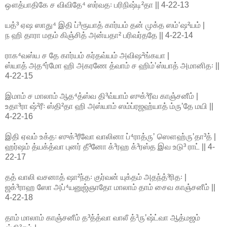
ஔத்பாதிகே ச விவிதே⁴ ஸர்வத꞉ பரிநிஷ்டி²தா || 4-22-13
யத்³ ஏஷ ஸாது⁴ இதி ப்³ரூயாத் கார்யம் தன் முக்த ஸம்ʼஷ²யம் |
ந ஹி தாரா மதம் கிஞ்சித் அன்யதா² பரிவர்ததே || 4-22-14
ராக⁴வஸ்ய ச தே கார்யம் கர்தவ்யம் அவிஷ²ங்கயா |
ஸ்யாத் அத⁴ர்மோ ஹி அகரணே த்வாம் ச ஹிம்ʼஸ்யாத் அமானித꞉ ||
4-22-15
இமாம் ச மாலாம் ஆத⁴த்ஸ்வ தி³வ்யாம் ஸுக்³ரீவ காஞ்சனீம் |
உதா³ரா ஷ்²ரீ꞉ ஸ்தி²தா ஹி அஸ்யாம் ஸம்ப்ரஜஹ்யாத் ம்ருʼதே மயி ||
4-22-16
இதி ஏவம் உக்த꞉ ஸுக்³ரீவோ வாலினா ப்⁴ராத்ருʼ ஸௌஹ்ருʼதா³த் |
ஹர்ஷம் த்யக்த்வா புனர் தீ³னோ க்³ரஹ க்³ரஸ்த இவ உடு³ ராட் || 4-
22-17
தத் வாலி வசனாத் ஷா²ந்த꞉ குர்வன் யுக்தம் அதந்த்³ரித꞉ |
ஜக்³ராஹ ஸோ அப்⁴யனுஜ்ஞாதோ மாலாம் தாம் சைவ காஞ்சனீம் ||
4-22-18
தாம் மாலாம் காஞ்சனீம் த³த்த்வா வாலீ த்³ருʼஷ்ட்வா ஆத்மஜம்