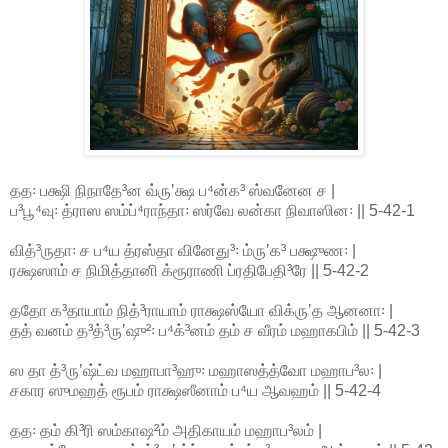
தத꞉ பக்ஷி நிநாதே³ன வ்ருʼக்ஷ ப⁴ன்க³ ஸ்வனேன ச |
ப³பூ⁴வு꞉ த்ராஸ ஸம்ப்⁴ராந்தா꞉ ஸர்வே லன்கா நிவாஸின꞉ || 5-42-1
வித்³ருதா꞉ ச ப⁴ய த்ரஸ்தா வினேது³꞉ ம்ருʼக³ பக்ஷுண꞉ |
ரக்ஷஸாம் ச நிமித்தானி க்ரூராணி ப்ரதிபேதி³ரே || 5-42-2
ததோ க³தாயாம் நித்³ராயாம் ராக்ஷஸ்யோ விக்ருʼத ஆனனா꞉ |
தத் வனம் த³த்³ருʼஷு²꞉ ப⁴க்³னம் தம் ச வீரம் மஹாகபிம் || 5-42-3
ஸ தா த்³ருʼஷ்ட்வ மஹாபா³ஹு꞉ மஹாஸத்த்வோ மஹாப³ல꞉ |
சகார ஸுமஹத் ரூபம் ராக்ஷஸீனாம் ப⁴ய ஆவஹம் || 5-42-4
தத꞉ தம் கி³ரி ஸம்காஷ²ம் அதிகாயம் மஹாப³லம் |