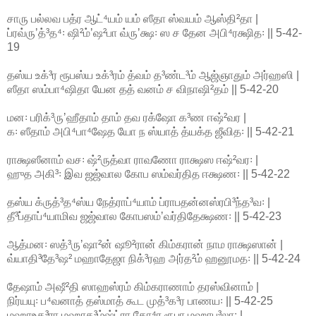
சாரு பல்லவ பத்ர ஆட்⁴யம் யம் ஸீதா ஸ்வயம் ஆஸ்தி²தா |
ப்ரவ்ருʼத்³த⁴꞉ ஷி²ம்ʼஷ²பா வ்ருʼக்ஷ꞉ ஸ ச தேன அபி⁴ரக்ஷித꞉ || 5-42-
19
தஸ்ய உக்³ர ரூபஸ்ய உக்³ரம் த்வம் த³ண்ட³ம் ஆஜ்ஞாதும் அர்ஹஸி |
ஸீதா ஸம்பா⁴ஷிதா யேன தத் வனம் ச விநாஷி²தம் || 5-42-20
மன꞉ பரிக்³ருʼஹீதாம் தாம் தவ ரக்ஷோ க³ண ஈஷ்²வர |
க꞉ ஸீதாம் அபி⁴பா⁴ஷேத யோ ந ஸ்யாத் த்யக்த ஜீவித꞉ || 5-42-21
ராக்ஷஸீனாம் வச꞉ ஷ்²ருத்வா ராவணோ ராக்ஷஸ ஈஷ்²வர꞉ |
ஹுத அகி³꞉ இவ ஜஜ்வால கோப ஸம்வர்தித ஈக்ஷண꞉ || 5-42-22
தஸ்ய க்ருத்³த⁴ஸ்ய நேத்ராப்⁴யாம் ப்ராபதன்னஸ்ரபி³ந்த³வ꞉ |
தீ³ப்தாப்⁴யாமிவ ஜஜ்வால கோபஸம்ʼவர்திதேக்ஷண꞉ || 5-42-23
ஆத்மன꞉ ஸத்³ருʼஷா²ன் ஷூ²ரான் கிம்கரான் நாம ராக்ஷஸான் |
வ்யாதி³தே³ஷ² மஹாதேஜா நிக்³ரஹ அர்த²ம் ஹனூமத꞉ || 5-42-24
தேஷாம் அஷீ²தி ஸாஹஸ்ரம் கிம்கராணாம் தரஸ்வினாம் |
நிர்யயு꞉ ப⁴வனாத் தஸ்மாத் கூட முத்³க³ர பாணய꞉ || 5-42-25
மஹாஉத³ரா மஹாத³ம்ஷ்ட்ரா கோ⁴ர ரூபா மஹாப³லா꞉ |