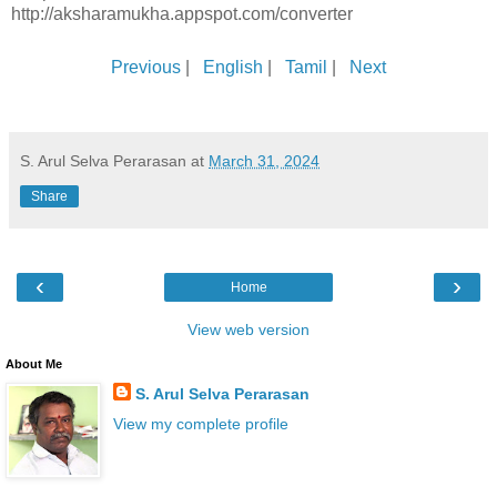
http://aksharamukha.appspot.com/converter
Previous
|
English
|
Tamil
|
Next
S. Arul Selva Perarasan
at
March 31, 2024
Share
‹
›
Home
View web version
About Me
S. Arul Selva Perarasan
View my complete profile