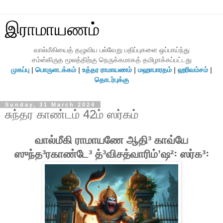
இராமாயணம்
வால்மீகியைத் தழுவிய பல்வேறு பதிப்புகளை ஒப்பாய்ந்து
சம்ஸ்கிருத மூலத்திற்கு நெருக்கமாகத் தமிழாக்கப்பட்டது
முகப்பு
|
பொருளடக்கம்
|
உத்தர ராமாயணம்
|
மஹாபாரதம்
|
ஹரிவம்சம்
|
தொடர்புக்கு
Sunday, 31 March 2024
சுந்தர காண்டம் 42ம் ஸர்கம்
வால்மீகி ராமாயணே ஆதி³ காவ்யே
ஸுந்த³ரகாண்டே³ த்³விசத்வாரிம்ʼஷ²꞉ ஸர்க³꞉