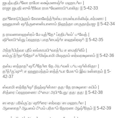
ஜயத்யதிப³லோ ராமோ லக்ஷ்மணஷ்²ச மஹாப³ல꞉ |
ராஜா ஜயதி ஸுக்³ரீவோ ராக⁴வேணாபி⁴பாலித꞉ || 5-42-33
தா³ஸோ(அ)ஹம் கோஸலேந்த்³ரஸ்ய ராமஸ்யாக்லிஷ்டகர்மண꞉ |
ஹனுமான் ஷ²த்ருஸைன்யானாம் நிஹந்தா மாருதாத்மஜ꞉ || 5-42-34
ந ராவணஸஹஸ்ரம் மே யுத்³தே⁴ ப்ரதிப³லம்ʼ ப⁴வேத் |
ஷி²லாபி⁴ஸ்து ப்ரஹரத꞉ பாத³பைஷ்²ச ஸஹஸ்ரஷ²꞉ || 5-42-35
அர்த³யித்வா புரீம் லங்காமபி⁴வாத்³ய ச மைதி²லீம் |
ஸம்ருʼத்³தா⁴ர்தோ² க³மிஷ்யாமி மிஷதாம் ஸர்வரக்ஷஸாம் || 5-42-36
தஸ்ய ஸந்நாத³ ஷ²ப்³தே³ன தே அப⁴வன் ப⁴ய ஷ²ன்கிதா꞉ |
த³த்³ருʼஷு²꞉ ச ஹனூமந்தம் ஸந்த்⁴யா மேக⁴ம் இவ உன்னதம் || 5-
42-37
ஸ்வாமி ஸந்தே³ஷ² நிஹ்ஷ²ன்கா꞉ தத꞉ தே ராக்ஷஸா꞉ கபிம் |
சித்ரை꞉ ப்ரஹரணை꞉ பீ⁴மை꞉ அபி⁴பேது꞉ தத꞉ தத꞉ || 5-42-38
ஸ தை꞉ பரிவ்ருʼத꞉ ஷூ²ரை꞉ ஸர்வத꞉ ஸ மஹாப³ல꞉ |
ஆஸஸாத³ ஆயஸம் பீ⁴மம் பரிக⁴ம் தோரண ஆஷ்²ரிதம் || 5-42-39