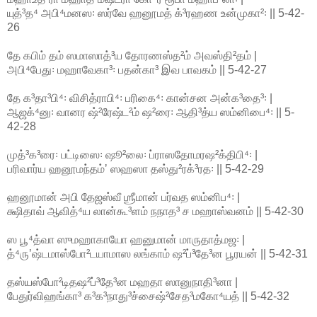
யுத்³த⁴ அபி⁴மனஸ꞉ ஸர்வே ஹனூமத் க்³ரஹண உன்முகா²꞉ || 5-42-
26
தே கபிம் தம் ஸமாஸாத்³ய தோரணஸ்த²ம் அவஸ்தி²தம் |
அபி⁴பேது꞉ மஹாவேகா³꞉ பதன்கா³ இவ பாவகம் || 5-42-27
தே க³தா³பி⁴꞉ விசித்ராபி⁴꞉ பரிகை⁴꞉ கான்சன அன்க³தை³꞉ |
ஆஜக்⁴னு꞉ வானர ஷ்²ரேஷ்ட²ம் ஷ²ரை꞉ ஆதி³த்ய ஸம்னிபை⁴꞉ || 5-
42-28
முத்³க³ரை꞉ பட்டிஸை꞉ ஷூ²லை꞉ ப்ராஸதோமரஷ²க்திபி⁴꞉ |
பரிவார்ய ஹனூமந்தம்ʼ ஸஹஸா தஸ்து²ரக்³ரத꞉ || 5-42-29
ஹனூமான் அபி தேஜஸ்வீ ஶ்ரீமான் பர்வத ஸம்னிப⁴꞉ |
க்ஷிதாவ் ஆவித்⁴ய லான்கூ³ளம் நநாத³ ச மஹாஸ்வனம் || 5-42-30
ஸ பூ⁴த்வா ஸுமஹாகாயோ ஹனுமான் மாருதாத்மஜ꞉ |
த்⁴ருʼஷ்டமாஸ்போ²டயாமாஸ லங்காம் ஷ²ப்³தே³ன பூரயன் || 5-42-31
தஸ்யஸ்போ²டிதஷ²ப்³தே³ன மஹதா ஸானுநாதி³னா |
பேதுர்விஹங்கா³ க³க³நாது³ச்சைஷ்²சேத³மகோ⁴யத் || 5-42-32