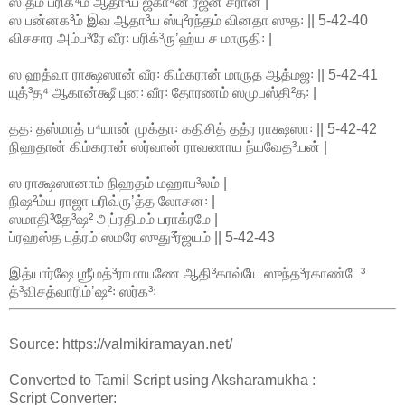
ஸ தம் பரிக⁴ம் ஆதா³ய ஜகா⁴ன ரஜனீ சரான் |
ஸ பன்னக³ம் இவ ஆதா³ய ஸ்பு²ரந்தம் வினதா ஸுத꞉ || 5-42-40
விசசார அம்ப³ரே வீர꞉ பரிக்³ருʼஹ்ய ச மாருதி꞉ |
ஸ ஹத்வா ராக்ஷஸான் வீர꞉ கிம்கரான் மாருத ஆத்மஜ꞉ || 5-42-41
யுத்³த⁴ ஆகான்க்ஷீ புன꞉ வீர꞉ தோரணம் ஸமுபஸ்தி²த꞉ |
தத꞉ தஸ்மாத் ப⁴யான் முக்தா꞉ கதிசித் தத்ர ராக்ஷஸா꞉ || 5-42-42
நிஹதான் கிம்கரான் ஸர்வான் ராவணாய ந்யவேத³யன் |
ஸ ராக்ஷஸானாம் நிஹதம் மஹாப³லம் |
நிஷ²ம்ய ராஜா பரிவ்ருʼத்த லோசன꞉ |
ஸமாதி³தே³ஷ² அப்ரதிமம் பராக்ரமே |
ப்ரஹஸ்த புத்ரம் ஸமரே ஸுது³ர்ஜயம் || 5-42-43
இத்யார்ஷே ஶ்ரீமத்³ராமாயணே ஆதி³காவ்யே ஸுந்த³ரகாண்டே³
த்³விசத்வாரிம்ʼஷ²꞉ ஸர்க³꞉
Source: https://valmikiramayan.net/
Converted to Tamil Script using Aksharamukha :
Script Converter: