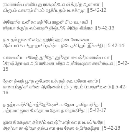
ராவணஸ்ய ஸமீபே து ராக்ஷஸ்யோ விக்ருʼத ஆனனா꞉ |
விரூபம் வானரம் பீ⁴மம் ஆக்²யதும் உபசக்ரமு꞉ || 5-42-12
அஷோ²க வனிகா மத்⁴யே ராஜன் பீ⁴ம வபு꞉ கபி꞉ |
ஸீதயா க்ருʼத ஸம்வாத³꞉ திஷ்ட²தி அமித விக்ரம꞉ || 5-42-13
ந ச தம் ஜானகீ ஸீதா ஹரிம் ஹரிண லோசணா |
அஸ்மாபி⁴꞉ ப³ஹுதா⁴ ப்ருʼஷ்டா நிவேத³யிதும் இச்ச²தி || 5-42-14
வாஸவஸ்ய ப⁴வேத் தூ³தோ தூ³தோ வைஷ்²ரவணஸ்ய வா |
ப்ரேஷிதோ வா அபி ராமேண ஸீதா அன்வேஷண கான்க்ஷயா || 5-42-
15
தேன த்வத் பூ⁴த ரூபேண யத் தத் தவ மனோ ஹரம் |
நானா ம்ருʼக³ க³ண ஆகீர்ணம் ப்ரம்ருʼஷ்டம் ப்ரமதா³ வனம் || 5-42-
16
ந தத்ர கஷ்²சித் உத்³தே³ஷோ² ய꞉ தேன ந விநாஷி²த꞉ |
யத்ர ஸா ஜானகீ ஸீதா ஸ தேன ந விநாஷி²த꞉ || 5-42-17
ஜானகீ ரக்ஷண அர்த²ம் வா ஷ்²ரமாத் வா ந உபலப்⁴யதே |
அத²வா க꞉ ஷ்²ரம꞉ தஸ்ய ஸா ஏவ தேன அபி⁴ரக்ஷிதா || 5-42-18