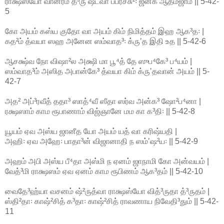
ராக்ஷஸ்யோ வானரம் த்³ருʼஷ்ட்வா பப்ரச்சு²꞉ ஜனக ஆத்மஜாம் || 5-42-
5
கோ அயம் கஸ்ய குதோ வா அயம் கிம் நிமித்தம் இஹ ஆக³த꞉ |
கத²ம் த்வயா ஸஹ அனேன ஸம்வாத³꞉ க்ருʼத இதி உத || 5-42-6
ஆசக்ஷ்வ நோ விஷா²ல அக்ஷி மா பூ⁴த் தே ஸுப⁴கே³ ப⁴யம் |
ஸம்வாத³ம் அஸித அபான்கே³ த்வயா கிம் க்ருʼதவான் அயம் || 5-
42-7
அத² அப்³ரவீத் ததா³ ஸாத்⁴வீ ஸீதா ஸர்வ அன்க³ ஷோ²ப⁴னா |
ரக்ஷஸாம் காம ரூபாணாம் விஜ்ஞானே மம கா க³தி꞉ || 5-42-8
யூயம் ஏவ அஸ்ய ஜானீத யோ அயம் யத் வா கரிஷ்யதி |
அஹி꞉ ஏவ அஹே꞉ பாதா³ன் விஜானாதி ந ஸம்ʼஷ²ய꞉ || 5-42-9
அஹம் அபி அஸ்ய பீ⁴தா அஸ்மி ந ஏனம் ஜாநாமி கோ அன்வயம் |
வேத்³மி ராக்ஷஸம் ஏவ ஏனம் காம ரூபிணம் ஆக³தம் || 5-42-10
வைதே³ஹ்யா வசனம் ஷ்²ருத்வா ராக்ஷஸ்யோ வித்³ருதா த்³ருதம் |
ஸ்தி²தா꞉ காஷ்²சித் க³தா꞉ காஷ்²சித் ராவணாய நிவேதி³தும் || 5-42-
11