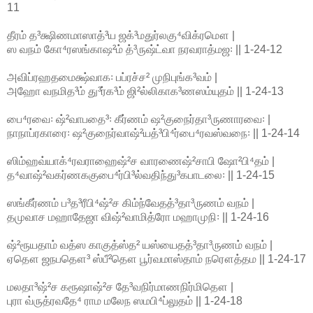
11
தீரம் த³க்ஷிணமாஸாத்³ய ஜக்³மதுர்லகு⁴விக்ரமௌ |
ஸ வநம் கோ⁴ரஸங்காஷ²ம் த்³ருஷ்ட்வா நரவராத்மஜ꞉ || 1-24-12
அவிப்ரஹதமைக்ஷ்வாக꞉ பப்ரச்ச² முநிபுங்க³வம் |
அஹோ வநமித³ம் து³ர்க³ம் ஜி²ல்லிகாக³ணஸம்யுதம் || 1-24-13
பை⁴ரவை꞉ ஷ்²வாபதை³꞉ கீர்ணம் ஷ²குநைர்தா³ருணாரவை꞉ |
நாநாப்ரகாரை꞉ ஷ²குநைர்வாஷ்²யத்³பி⁴ர்பை⁴ரவஸ்வநை꞉ || 1-24-14
ஸிம்ஹவ்யாக்⁴ரவராஹைஷ்²ச வாரணைஷ்²சாபி ஷோ²பி⁴தம் |
த⁴வாஷ்²வகர்ணககுபை⁴ர்பி³ல்வதிந்து³கபாடலை꞉ || 1-24-15
ஸங்கீர்ணம் ப³த³ரீபி⁴ஷ்²ச கிம்ந்வேதத்³தா³ருணம் வநம் |
தமுவாச மஹாதேஜா விஷ்²வாமித்ரோ மஹாமுநி꞉ || 1-24-16
ஷ்²ரூயதாம் வத்ஸ காகுத்ஸ்த² யஸ்யைதத்³தா³ருணம் வநம் |
ஏதௌ ஜநபதௌ³ ஸ்பீ²தௌ பூர்வமாஸ்தாம் நரௌத்தம || 1-24-17
மலதா³ஷ்²ச கரூஷாஷ்²ச தே³வநிர்மாணநிர்மிதௌ |
புரா வ்ருத்ரவதே⁴ ராம மலேந ஸமபி⁴ப்லுதம் || 1-24-18