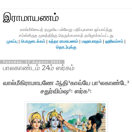
இராமாயணம்
வால்மீகியைத் தழுவிய பல்வேறு பதிப்புகளை ஒப்பாய்ந்து
சம்ஸ்கிருத மூலத்திற்கு நெருக்கமாகத் தமிழாக்கப்பட்டது
முகப்பு
|
பொருளடக்கம்
|
உத்தர ராமாயணம்
|
மஹாபாரதம்
|
ஹரிவம்சம்
|
தொடர்புக்கு
Tuesday, 17 August 2021
பாலகாண்டம் 24ம் ஸர்கம்
வால்மீகிராமாயணே ஆதி³காவ்யே பா³லகாண்டே³
சதுர்விம்ஷ²꞉ ஸர்க³꞉