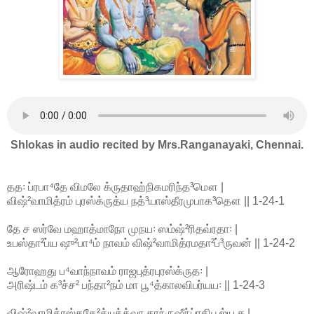
Shlokas in audio recited by Mrs.Ranganayaki, Chennai.
தத꞉ ப்ரபா⁴தே விமலே க்ருதாஹ்நிகமரிந்த³மௌ |
விஷ்²வாமித்ரம் புரஸ்க்ருத்ய நத்³யாஸ்தீரமுபாக³தௌ || 1-24-1
தே ச ஸர்வே மஹாத்மாநோ முநய꞉ ஸம்ஷ்²ரிதவ்ரதா꞉ |
உபஸ்தா²ப்ய ஷு²பா⁴ம் நாவம் விஷ்²வாமித்ரமதா²ப்³ருவன் || 1-24-2
ஆரோஹது ப⁴வாந்நாவம் ராஜபுத்ரபுரஸ்க்ருத꞉ |
அரிஷ்டம் க³ச்ச² பந்தா²நம் மா பூ⁴த்காலவிபர்யய꞉ || 1-24-3
விஷ்²வாமித்ரஸ்ததே²த்யுக்த்வா தாந்ருஷீந்ப்ரதிபூஜ்ய ச |