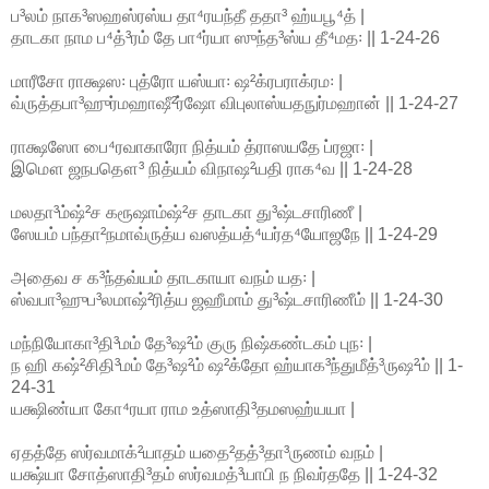
ப³லம் நாக³ஸஹஸ்ரஸ்ய தா⁴ரயந்தீ ததா³ ஹ்யபூ⁴த் |
தாடகா நாம ப⁴த்³ரம் தே பா⁴ர்யா ஸுந்த³ஸ்ய தீ⁴மத꞉ || 1-24-26
மாரீசோ ராக்ஷஸ꞉ புத்ரோ யஸ்யா꞉ ஷ²க்ரபராக்ரம꞉ |
வ்ருத்தபா³ஹுர்மஹாஷீ²ர்ஷோ விபுலாஸ்யதநுர்மஹான் || 1-24-27
ராக்ஷஸோ பை⁴ரவாகாரோ நித்யம் த்ராஸயதே ப்ரஜா꞉ |
இமௌ ஜநபதௌ³ நித்யம் விநாஷ²யதி ராக⁴வ || 1-24-28
மலதா³ம்ஷ்²ச கரூஷாம்ஷ்²ச தாடகா து³ஷ்டசாரிணீ |
ஸேயம் பந்தா²நமாவ்ருத்ய வஸத்யத்⁴யர்த⁴யோஜநே || 1-24-29
அதைவ ச க³ந்தவ்யம் தாடகாயா வநம் யத꞉ |
ஸ்வபா³ஹுப³லமாஷ்²ரித்ய ஜஹீமாம் து³ஷ்டசாரிணீம் || 1-24-30
மந்நியோகா³தி³மம் தே³ஷ²ம் குரு நிஷ்கண்டகம் புந꞉ |
ந ஹி கஷ்²சிதி³மம் தே³ஷ²ம் ஷ²க்தோ ஹ்யாக³ந்துமீத்³ருஷ²ம் || 1-
24-31
யக்ஷிண்யா கோ⁴ரயா ராம உத்ஸாதி³தமஸஹ்யயா |
ஏதத்தே ஸர்வமாக்²யாதம் யதை²தத்³தா³ருணம் வநம் |
யக்ஷ்யா சோத்ஸாதி³தம் ஸர்வமத்³யாபி ந நிவர்ததே || 1-24-32