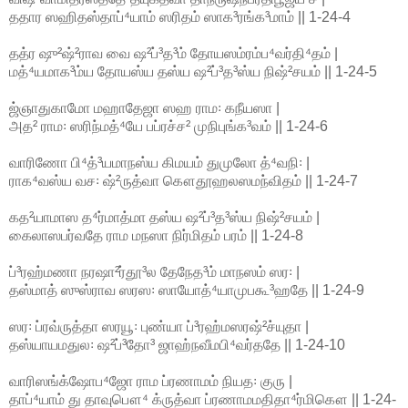
ததார ஸஹிதஸ்தாப்⁴யாம் ஸரிதம் ஸாக³ரங்க³மாம் || 1-24-4
தத்ர ஷு²ஷ்²ராவ வை ஷ²ப்³த³ம் தோயஸம்ரம்ப⁴வர்தி⁴தம் |
மத்⁴யமாக³ம்ய தோயஸ்ய தஸ்ய ஷ²ப்³த³ஸ்ய நிஷ்²சயம் || 1-24-5
ஜ்ஞாதுகாமோ மஹாதேஜா ஸஹ ராம꞉ கநீயஸா |
அத² ராம꞉ ஸரிந்மத்⁴யே பப்ரச்ச² முநிபுங்க³வம் || 1-24-6
வாரிணோ பி⁴த்³யமாநஸ்ய கிமயம் துமுலோ த்⁴வநி꞉ |
ராக⁴வஸ்ய வச꞉ ஷ்²ருத்வா கௌதூஹலஸமந்விதம் || 1-24-7
கத²யாமாஸ த⁴ர்மாத்மா தஸ்ய ஷ²ப்³த³ஸ்ய நிஷ்²சயம் |
கைலாஸபர்வதே ராம மநஸா நிர்மிதம் பரம் || 1-24-8
ப்³ரஹ்மணா நரஷா²ர்தூ³ல தேநேத³ம் மாநஸம் ஸர꞉ |
தஸ்மாத் ஸுஸ்ராவ ஸரஸ꞉ ஸாயோத்⁴யாமுபகூ³ஹதே || 1-24-9
ஸர꞉ ப்ரவ்ருத்தா ஸரயூ꞉ புண்யா ப்³ரஹ்மஸரஷ்²ச்யுதா |
தஸ்யாயமதுல꞉ ஷ²ப்³தோ³ ஜாஹ்நவீமபி⁴வர்ததே || 1-24-10
வாரிஸங்க்ஷோப⁴ஜோ ராம ப்ரணாமம் நியத꞉ குரு |
தாப்⁴யாம் து தாவுபௌ⁴ க்ருத்வா ப்ரணாமமதிதா⁴ர்மிகௌ || 1-24-