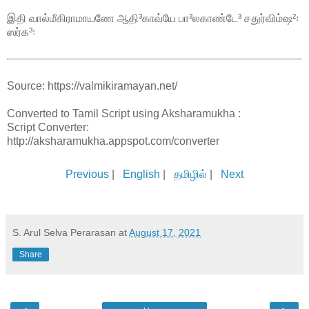
இதி வால்மீகிராமாயணே ஆதி³காவ்யே பா³லகாண்டே³ சதுர்விம்ஷ²꞉
ஸர்க³꞉
Source: https://valmikiramayan.net/
Converted to Tamil Script using Aksharamukha :
Script Converter:
http://aksharamukha.appspot.com/converter
Previous
|
English
|
தமிழில்
|
Next
S. Arul Selva Perarasan
at
August 17, 2021
Share