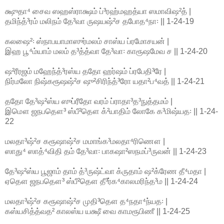
க்ஷுதா⁴ சைவ ஸஹஸ்ராக்ஷம் ப்³ரஹ்மஹத்யா ஸமாவிஷ²த் |
தமிந்த்³ரம் மலிநம் தே³வா ருஷயஷ்²ச தபோத⁴நா꞉ || 1-24-19
கலஷை²꞉ ஸ்நாபயாமாஸுர்மலம் சாஸ்ய ப்ரமோசயன் |
இஹ பூ⁴ம்யாம் மலம் த³த்த்வா தே³வா꞉ காரூஷமேவ ச || 1-24-20
ஷ²ரீரஜம் மஹேந்த்³ரஸ்ய ததோ ஹர்ஷம் ப்ரபேதி³ரே |
நிர்மலோ நிஷ்கரூஷஷ்²ச ஷு²சிரிந்த்³ரோ யதா²ப⁴வத் || 1-24-21
ததோ தே³ஷ²ஸ்ய ஸுப்ரீதோ வரம் ப்ராதா³த³நுத்தமம் |
இமௌ ஜநபதௌ³ ஸ்பீ²தௌ க்²யாதிம் லோகே க³மிஷ்யத꞉ || 1-24-
22
மலதா³ஷ்²ச கரூஷாஷ்²ச மமாங்க³மலதா⁴ரிணௌ |
ஸாது⁴ ஸாத்⁴விதி தம் தே³வா꞉ பாகஷா²ஸநமப்³ருவன் || 1-24-23
தே³ஷ²ஸ்ய பூஜாம் தாம் த்³ருஷ்ட்வா க்ருதாம் ஷ²க்ரேண தீ⁴மதா |
ஏதௌ ஜநபதௌ³ ஸ்பீ²தௌ தீ³ர்க⁴காலமரிந்த³ம || 1-24-24
மலதா³ஷ்²ச கரூஷாஷ்²ச முதி³தௌ த⁴நதா⁴ந்யத꞉ |
கஸ்யசித்த்வத² காலஸ்ய யக்ஷீ வை காமரூபிணீ || 1-24-25